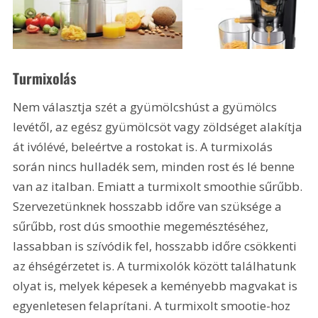
Turmixolás
Nem választja szét a gyümölcshúst a gyümölcs 
levétől, az egész gyümölcsöt vagy zöldséget alakítja 
át ivólévé, beleértve a rostokat is. A turmixolás 
során nincs hulladék sem, minden rost és lé benne 
van az italban. Emiatt a turmixolt smoothie sűrűbb. 
Szervezetünknek hosszabb időre van szüksége a 
sűrűbb, rost dús smoothie megemésztéséhez, 
lassabban is szívódik fel, hosszabb időre csökkenti 
az éhségérzetet is. A turmixolók között találhatunk 
olyat is, melyek képesek a keményebb magvakat is 
egyenletesen felaprítani. A turmixolt smootie-hoz 