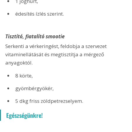
1 joghurt,
édesítés ízlés szerint.
Tisztító, fiatalító smootie
Serkenti a vérkeringést, feldobja a szervezet 
vitaminellátását és megtisztítja a mérgező 
anyagoktól.
8 körte,
gyömbérgyökér,
5 dkg friss zöldpetrezselyem.
Egészségünkre!