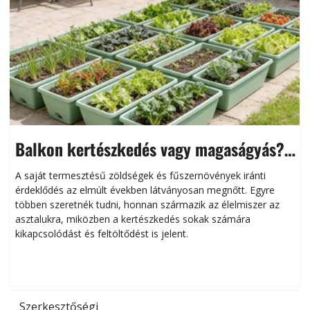
Balkon kertészkedés vagy magaságyás?
Helytakarékos kertészkedés
A saját termesztésű zöldségek és fűszernövények iránti
érdeklődés az elmúlt években látványosan megnőtt. Egyre
többen szeretnék tudni, honnan származik az élelmiszer az
l
asztalukra, miközben a kertészkedés sokak számára
kikapcsolódást és feltöltődést is jelent.
é
d
Szerkesztőségi