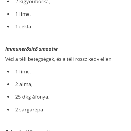
2 kígyóuborka,
1 lime,
1 cékla.
Immunerősítő smootie
Véd a téli betegségek, és a téli rossz kedv ellen.
1 lime,
2 alma,
25 dkg áfonya,
2 sárgarépa.