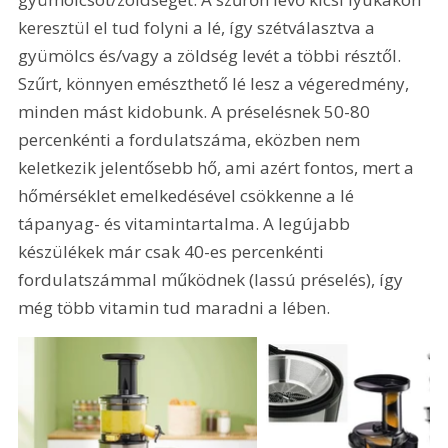
keresztül el tud folyni a lé, így szétválasztva a 
gyümölcs és/vagy a zöldség levét a többi résztől. 
Szűrt, könnyen emészthető lé lesz a végeredmény, 
minden mást kidobunk. A préselésnek 50-80 
percenkénti a fordulatszáma, eközben nem 
keletkezik jelentősebb hő, ami azért fontos, mert a 
hőmérséklet emelkedésével csökkenne a lé 
tápanyag- és vitamintartalma. A legújabb 
készülékek már csak 40-es percenkénti 
fordulatszámmal működnek (lassú préselés), így 
még több vitamin tud maradni a lében.