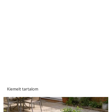
Nyári üdítőitalok gyógynövényekből,
egyszerűen
Kiemelt tartalom