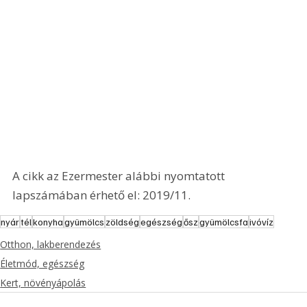
A cikk az Ezermester alábbi nyomtatott 
lapszámában érhető el: 2019/11.
nyár
tél
konyha
gyümölcs
zöldség
egészség
ősz
gyümölcsfa
ivóvíz
Otthon, lakberendezés
Életmód, egészség
Kert, növényápolás