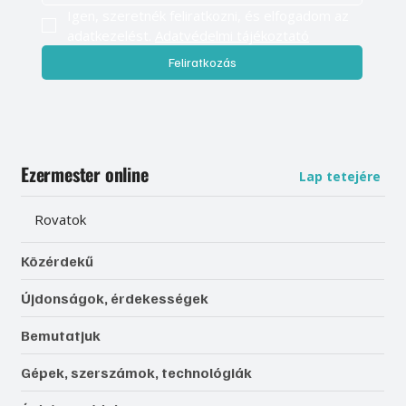
Igen, szeretnék feliratkozni, és elfogadom az 
adatkezelést. 
Adatvédelmi tájékoztató
Feliratkozás
Ezermester online
Lap tetejére
Rovatok
Közérdekű
Újdonságok, érdekességek
Bemutatjuk
Gépek, szerszámok, technológiák