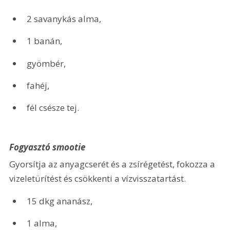
2 savanykás alma,
1 banán,
gyömbér,
fahéj,
fél csésze tej.
Fogyasztó smootie
Gyorsítja az anyagcserét és a zsírégetést, fokozza a 
vizeletürítést és csökkenti a vízvisszatartást.
15 dkg ananász,
1 alma,