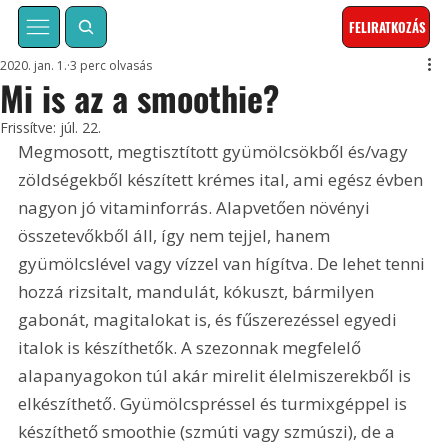
FELIRATKOZÁS
2020. jan. 1.
3 perc olvasás
Mi is az a smoothie?
Frissítve:
júl. 22.
Megmosott, megtisztított gyümölcsökből és/vagy 
zöldségekből készített krémes ital, ami egész évben 
nagyon jó vitaminforrás. Alapvetően növényi 
összetevőkből áll, így nem tejjel, hanem 
gyümölcslével vagy vízzel van hígítva. De lehet tenni 
hozzá rizsitalt, mandulát, kókuszt, bármilyen 
gabonát, magitalokat is, és fűszerezéssel egyedi 
italok is készíthetők. A szezonnak megfelelő 
alapanyagokon túl akár mirelit élelmiszerekből is 
elkészíthető. Gyümölcspréssel és turmixgéppel is 
készíthető smoothie (szmúti vagy szmúszi), de a 