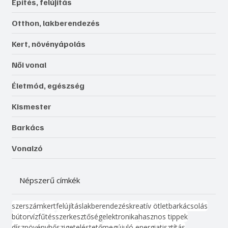
Építés, felújítás
Otthon, lakberendezés
Kert, növényápolás
Női vonal
Életmód, egészség
Kismester
Barkács
Vonalzó
Népszerű címkék
szerszám
kert
felújítás
lakberendezés
kreatív ötlet
barkácsolás
bútor
víz
fűtés
szerkesztőség
elektronika
hasznos tippek
dísznövény
hőszigetelés
tető
megújuló energia
tisztítás