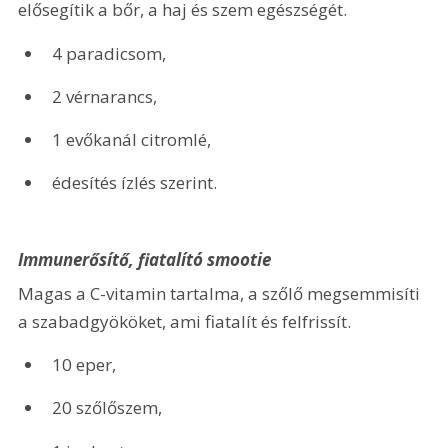
elősegítik a bőr, a haj és szem egészségét.
4 paradicsom,
2 vérnarancs,
1 evőkanál citromlé,
édesítés ízlés szerint.
Immunerősítő, fiatalító smootie
Magas a C-vitamin tartalma, a szőlő megsemmisíti 
a szabadgyököket, ami fiatalít és felfrissít.
10 eper,
20 szőlőszem,