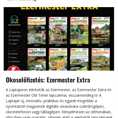
Okoselőfizetés: Ezermester Extra
A Laptapiron elérhetők az Ezermester, az Ezermester Extra és
az Ezermester Old Timer lapszámai, visszamenőleg is! A
Laptapir új, innovatív, praktikus és egyedi megoldás a
L
nyomtatott magazinok digitális olvasására számítógépen,
okostelefonon vagy táblagépen. Kényelmesen az otthonában,
útközben vagy nyaralás, pihenés alatt is elérhetők lapszámaink.
ú