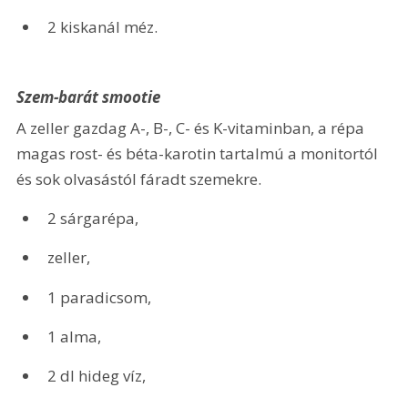
2 kiskanál méz.
Szem-barát smootie
A zeller gazdag A-, B-, C- és K-vitaminban, a répa 
magas rost- és béta-karotin tartalmú a monitortól 
és sok olvasástól fáradt szemekre.
2 sárgarépa,
zeller,
1 paradicsom,
1 alma,
2 dl hideg víz,