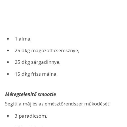
1 alma,
25 dkg magozott cseresznye,
25 dkg sárgadinnye,
15 dkg friss málna.
Méregtelenítő smootie
Segíti a máj és az emésztőrendszer működését.
3 paradicsom,