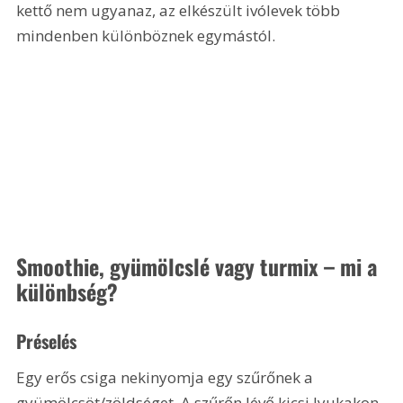
kettő nem ugyanaz, az elkészült ivólevek több 
mindenben különböznek egymástól.
Smoothie, gyümölcslé vagy turmix – mi a 
különbség?
Préselés
Egy erős csiga nekinyomja egy szűrőnek a 
gyümölcsöt/zöldséget. A szűrőn lévő kicsi lyukakon 