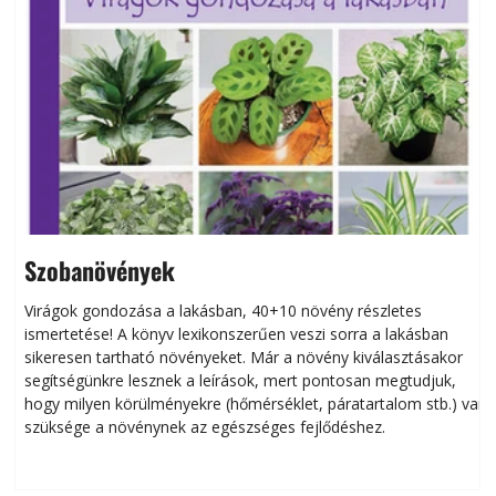
Szobanövények
Virágok gondozása a lakásban, 40+10 növény részletes
ismertetése! A könyv lexikonszerűen veszi sorra a lakásban
s
sikeresen tart­ha­tó növényeket. Már a növény kiválasztásakor
h
segítségünkre lesznek a leírások, mert pontosan megtudjuk,
k
hogy milyen körülményekre (hőmérséklet, páratartalom stb.) van
szüksége a növénynek az egészséges fejlődéshez.
t