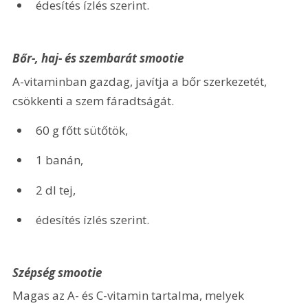
édesítés ízlés szerint.
Bőr-, haj- és szembarát smootie
A-vitaminban gazdag, javítja a bőr szerkezetét, 
csökkenti a szem fáradtságát.
60 g főtt sütőtök,
1 banán,
2 dl tej,
édesítés ízlés szerint.
Szépség smootie
Magas az A- és C-vitamin tartalma, melyek 