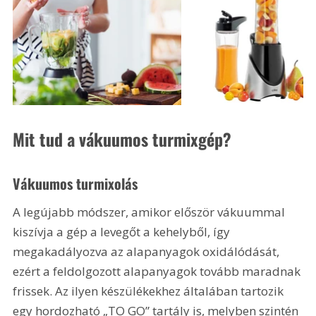
Mit tud a vákuumos turmixgép?
Vákuumos turmixolás
A legújabb módszer, amikor először vákuummal 
kiszívja a gép a levegőt a kehelyből, így 
megakadályozva az alapanyagok oxidálódását, 
ezért a feldolgozott alapanyagok tovább maradnak 
frissek. Az ilyen készülékekhez általában tartozik 
egy hordozható „TO GO” tartály is, melyben szintén 