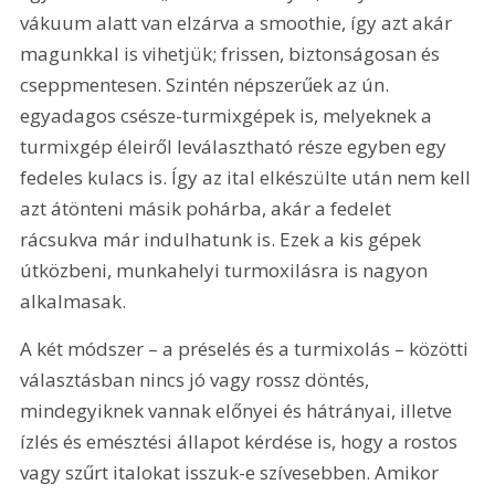
vákuum alatt van elzárva a smoothie, így azt akár 
magunkkal is vihetjük; frissen, biztonságosan és 
cseppmentesen. Szintén népszerűek az ún. 
egyadagos csésze-turmixgépek is, melyeknek a 
turmixgép éleiről leválasztható része egyben egy 
fedeles kulacs is. Így az ital elkészülte után nem kell 
azt átönteni másik pohárba, akár a fedelet 
rácsukva már indulhatunk is. Ezek a kis gépek 
útközbeni, munkahelyi turmoxilásra is nagyon 
alkalmasak.
A két módszer – a préselés és a turmixolás – közötti 
választásban nincs jó vagy rossz döntés, 
mindegyiknek vannak előnyei és hátrányai, illetve 
ízlés és emésztési állapot kérdése is, hogy a rostos 
vagy szűrt italokat isszuk-e szívesebben. Amikor 