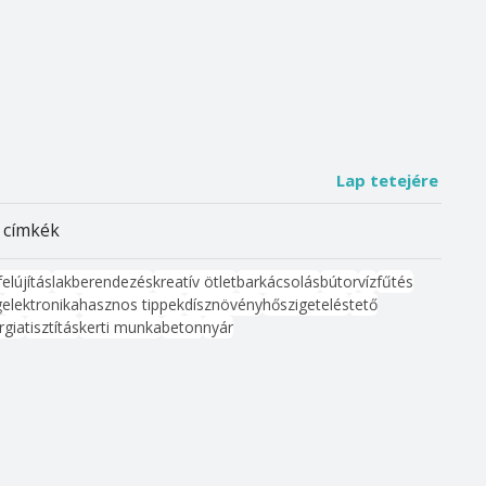
Lap tetejére
 címkék
felújítás
lakberendezés
kreatív ötlet
barkácsolás
bútor
víz
fűtés
g
elektronika
hasznos tippek
dísznövény
hőszigetelés
tető
rgia
tisztítás
kerti munka
beton
nyár