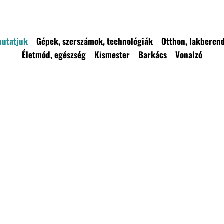
utatjuk
Gépek, szerszámok, technológiák
Otthon, lakberen
Életmód, egészség
Kismester
Barkács
Vonalzó