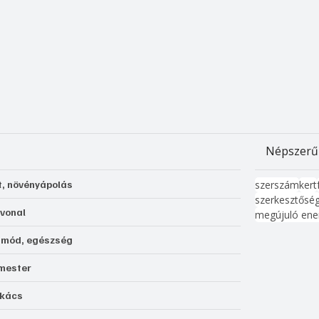
Népszerű
t, növényápolás
szerszám
kert
szerkesztősé
 vonal
megújuló ene
tmód, egészség
mester
kács