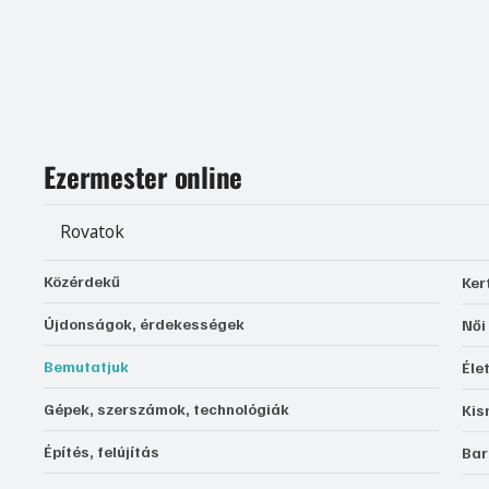
Ezermester online
Rovatok
Közérdekű
Ker
Újdonságok, érdekességek
Női
Bemutatjuk
Éle
Gépek, szerszámok, technológiák
Kis
Építés, felújítás
Bar