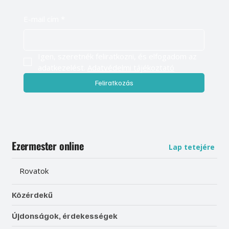
E-mail cím
*
Igen, szeretnék feliratkozni, és elfogadom az 
adatkezelést. 
Adatvédelmi tájékoztató
Feliratkozás
Ezermester online
Lap tetejére
Rovatok
Közérdekű
Újdonságok, érdekességek