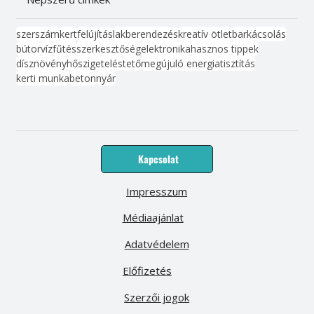
szerszám
kert
felújítás
lakberendezés
kreatív ötlet
barkácsolás
bútor
víz
fűtés
szerkesztőség
elektronika
hasznos tippek
dísznövény
hőszigetelés
tető
megújuló energia
tisztítás
kerti munka
beton
nyár
Kapcsolat
Impresszum
Médiaajánlat
Adatvédelem
Előfizetés
Szerzői jogok