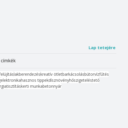
Lap tetejére
 címkék
felújítás
lakberendezés
kreatív ötlet
barkácsolás
bútor
víz
fűtés
g
elektronika
hasznos tippek
dísznövény
hőszigetelés
tető
rgia
tisztítás
kerti munka
beton
nyár