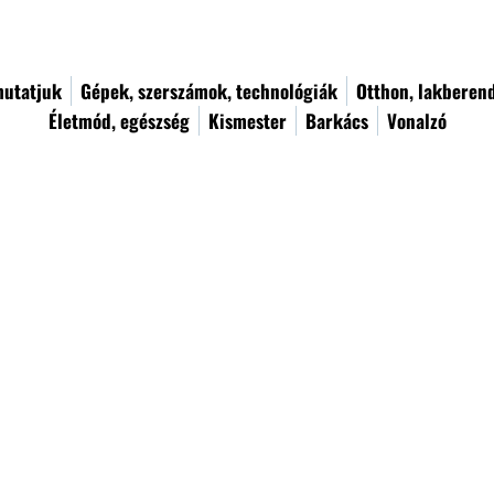
utatjuk
Gépek, szerszámok, technológiák
Otthon, lakberen
Életmód, egészség
Kismester
Barkács
Vonalzó