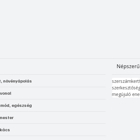
Népszerű
t, növényápolás
szerszám
kert
szerkesztősé
 vonal
megújuló ene
tmód, egészség
mester
kács