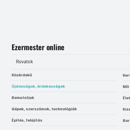
Ezermester online
Rovatok
Közérdekű
Ker
Újdonságok, érdekességek
Női
Bemutatjuk
Éle
Gépek, szerszámok, technológiák
Kis
Építés, felújítás
Bar