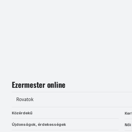
Ezermester online
Rovatok
Közérdekű
Ker
Újdonságok, érdekességek
Női