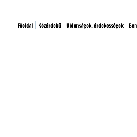
Főoldal
Közérdekű
Újdonságok, érdekességek
Bem
A Legal Disclaimer
The explanations and information provided on this page
Policy. You should not rely on this article as legal ad
specific privacy policies you wish to establish betwee
to assist you in the creation of your own Privacy Policy.