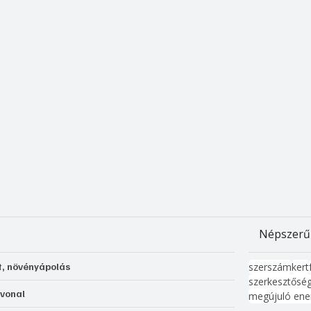
Népszerű
t, növényápolás
szerszám
kert
szerkesztősé
 vonal
megújuló ene