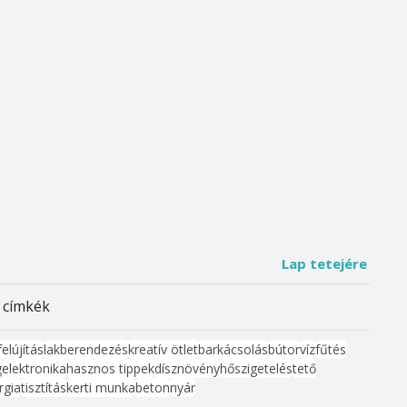
Lap tetejére
 címkék
felújítás
lakberendezés
kreatív ötlet
barkácsolás
bútor
víz
fűtés
g
elektronika
hasznos tippek
dísznövény
hőszigetelés
tető
rgia
tisztítás
kerti munka
beton
nyár