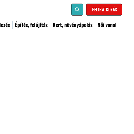
FELIRATKOZÁS
dezés
Építés, felújítás
Kert, növényápolás
Női vonal
on on how to write your own document of a Privacy
 do, because we cannot know in advance what are the
d that you seek legal advice to help you understand and