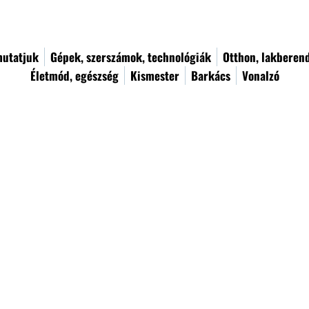
utatjuk
Gépek, szerszámok, technológiák
Otthon, lakberen
Életmód, egészség
Kismester
Barkács
Vonalzó
 are only general and high-level explanations and informati
vice or as recommendations regarding what you should actually
n your business and your customers and visitors. We recommen