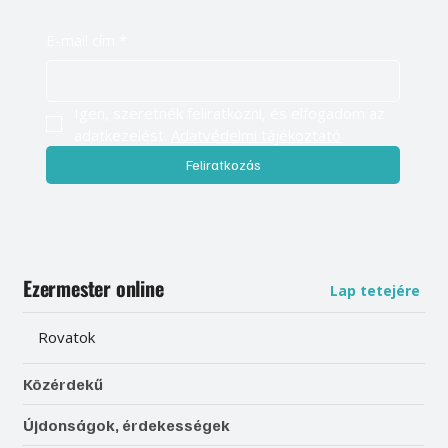
E-mail cím
*
Igen, szeretnék feliratkozni, és elfogadom az 
adatkezelést. 
Adatvédelmi tájékoztató
Feliratkozás
Ezermester online
Lap tetejére
Rovatok
Közérdekű
Újdonságok, érdekességek