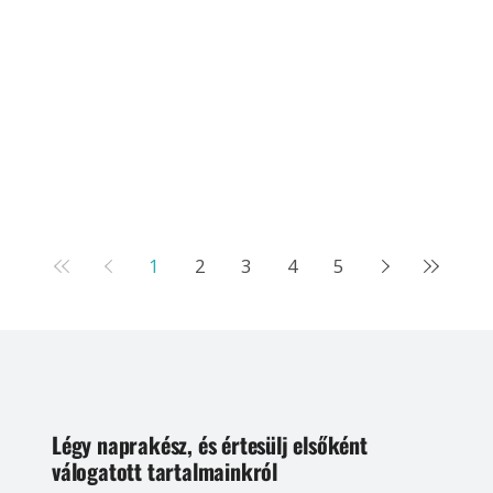
1
2
3
4
5
Légy naprakész, és értesülj elsőként
válogatott tartalmainkról