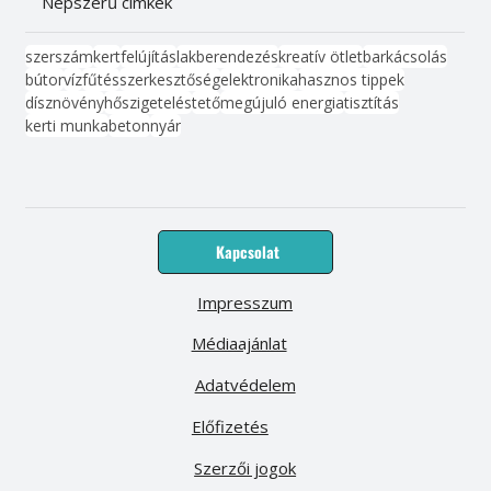
Népszerű címkék
szerszám
kert
felújítás
lakberendezés
kreatív ötlet
barkácsolás
bútor
víz
fűtés
szerkesztőség
elektronika
hasznos tippek
dísznövény
hőszigetelés
tető
megújuló energia
tisztítás
kerti munka
beton
nyár
Kapcsolat
Impresszum
Médiaajánlat
Adatvédelem
Előfizetés
Szerzői jogok