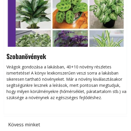
Szobanövények
Virágok gondozása a lakásban, 40+10 növény részletes
ismertetése! A könyv lexikonszerűen veszi sorra a lakásban
s
sikeresen tart­ha­tó növényeket. Már a növény kiválasztásakor
h
segítségünkre lesznek a leírások, mert pontosan megtudjuk,
k
hogy milyen körülményekre (hőmérséklet, páratartalom stb.) van
szüksége a növénynek az egészséges fejlődéshez.
t
Kövess minket