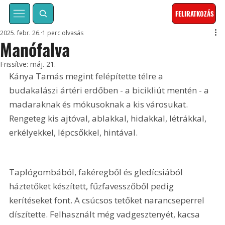
FELIRATKOZÁS
2025. febr. 26.
1 perc olvasás
Manófalva
Frissítve:
máj. 21.
Kánya Tamás megint felépítette télre a 
budakalászi ártéri erdőben - a bicikliút mentén - a 
madaraknak és mókusoknak a kis városukat. 
Rengeteg kis ajtóval, ablakkal, hidakkal, létrákkal, 
erkélyekkel, lépcsőkkel, hintával. 
Taplógombából, fakéregből és gledícsiából 
háztetőket készített, fűzfavesszőből pedig 
kerítéseket font. A csúcsos tetőket narancseperrel 
díszítette. Felhasznált még vadgesztenyét, kacsa 