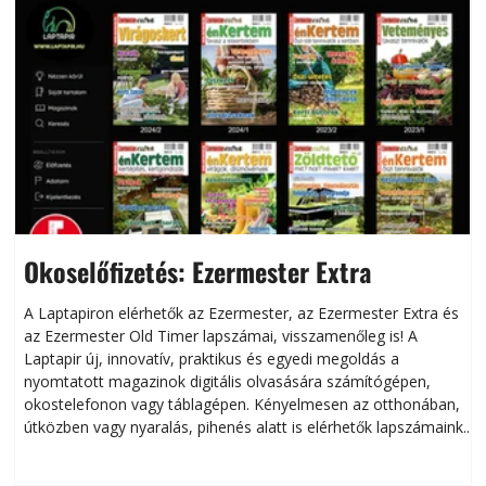
Okoselőfizetés: Ezermester Extra
A Laptapiron elérhetők az Ezermester, az Ezermester Extra és
az Ezermester Old Timer lapszámai, visszamenőleg is! A
Laptapir új, innovatív, praktikus és egyedi megoldás a
L
nyomtatott magazinok digitális olvasására számítógépen,
okostelefonon vagy táblagépen. Kényelmesen az otthonában,
útközben vagy nyaralás, pihenés alatt is elérhetők lapszámaink.
ú
Bárhol, bármikor, akár külföldön élve vagy dolgozva is
B
olvashatók az Ezermester lapszámai. A Laptapir kényelmes