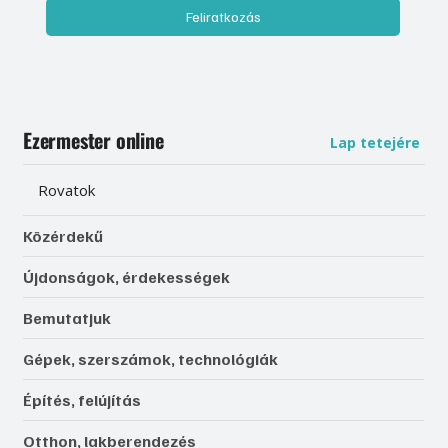
Feliratkozás
Ezermester online
Lap tetejére
Rovatok
Közérdekű
Újdonságok, érdekességek
Bemutatjuk
Gépek, szerszámok, technológiák
Építés, felújítás
Otthon, lakberendezés