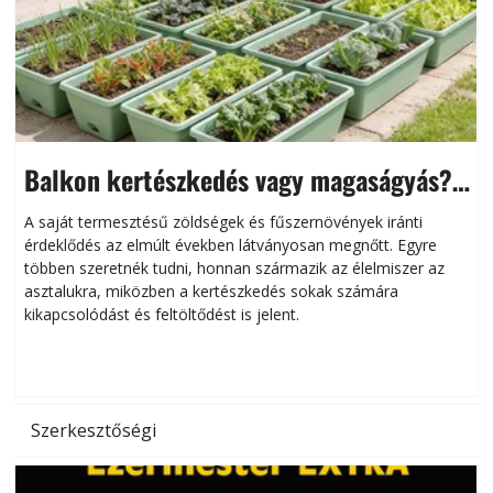
Balkon kertészkedés vagy magaságyás?
Helytakarékos kertészkedés
A saját termesztésű zöldségek és fűszernövények iránti
érdeklődés az elmúlt években látványosan megnőtt. Egyre
többen szeretnék tudni, honnan származik az élelmiszer az
l
asztalukra, miközben a kertészkedés sokak számára
kikapcsolódást és feltöltődést is jelent.
é
d
Szerkesztőségi