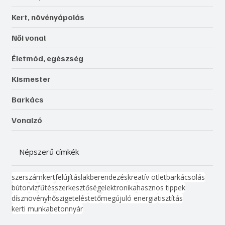
Kert, növényápolás
Női vonal
Életmód, egészség
Kismester
Barkács
Vonalzó
Népszerű címkék
szerszám
kert
felújítás
lakberendezés
kreatív ötlet
barkácsolás
bútor
víz
fűtés
szerkesztőség
elektronika
hasznos tippek
dísznövény
hőszigetelés
tető
megújuló energia
tisztítás
kerti munka
beton
nyár