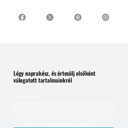
Légy naprakész, és értesülj elsőként
válogatott tartalmainkról
E-mail cím
*
Igen, szeretnék feliratkozni, és elfogadom az 
adatkezelést. 
Adatvédelmi tájékoztató