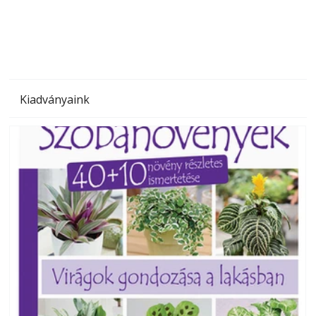
megoldás, mert: – t
Kiadványaink