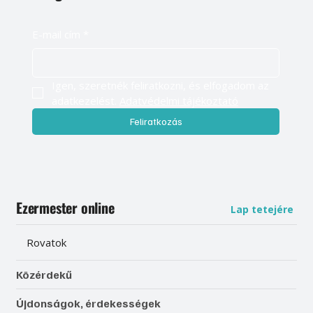
E-mail cím
*
Igen, szeretnék feliratkozni, és elfogadom az 
adatkezelést. 
Adatvédelmi tájékoztató
Feliratkozás
Ezermester online
Lap tetejére
Rovatok
Közérdekű
Újdonságok, érdekességek