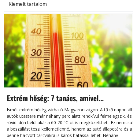
Kiemelt tartalom
Extrém hőség: 7 tanács, amivel
megóvhatjuk autónkat a nyári károktól
Ismét extrém hőség várható Magyarországon. A tűző napon álló
autók utastere már néhány perc alatt rendkívül felmelegszik, és
rövid időn belül akár a 60-70 °C-ot is megközelítheti. Ez nemcsak
n
a beszállást teszi kellemetlenné, hanem az autó állapotára és a
benne hagyott tárgyakra is káros hatással lehet. Néhány