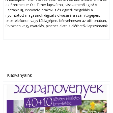
az Ezermester Old Timer lapszámai, visszamenőleg is! A
Laptapir új, innovatív, praktikus és egyedi megoldás a
L
nyomtatott magazinok digitális olvasására számítógépen,
okostelefonon vagy táblagépen. Kényelmesen az otthonában,
útközben vagy nyaralás, pihenés alatt is elérhetők lapszámaink.
ú
Bárhol, bármikor, akár külföldön élve vagy dolgozva is
B
olvashatók az Ezermester lapszámai. A Laptapir kényelmes
megoldás, mert: – t
Kiadványaink