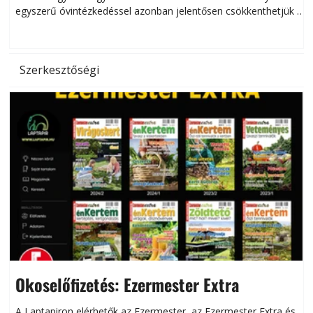
egyszerű óvintézkedéssel azonban jelentősen csökkenthetjük a
hőség káros hatásait.
l
Szerkesztőségi
Okoselőfizetés: Ezermester Extra
A Laptapiron elérhetők az Ezermester, az Ezermester Extra és