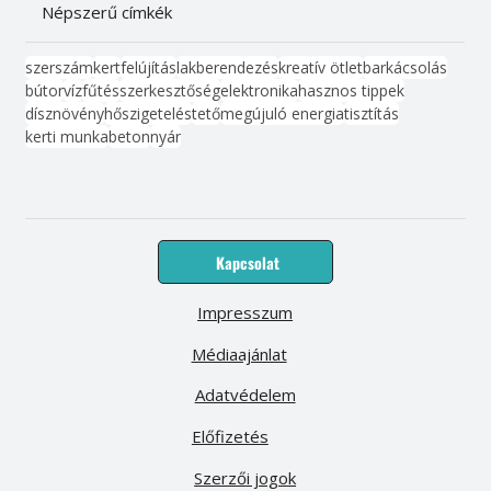
Népszerű címkék
szerszám
kert
felújítás
lakberendezés
kreatív ötlet
barkácsolás
bútor
víz
fűtés
szerkesztőség
elektronika
hasznos tippek
dísznövény
hőszigetelés
tető
megújuló energia
tisztítás
kerti munka
beton
nyár
Kapcsolat
Impresszum
Médiaajánlat
Adatvédelem
Előfizetés
Szerzői jogok