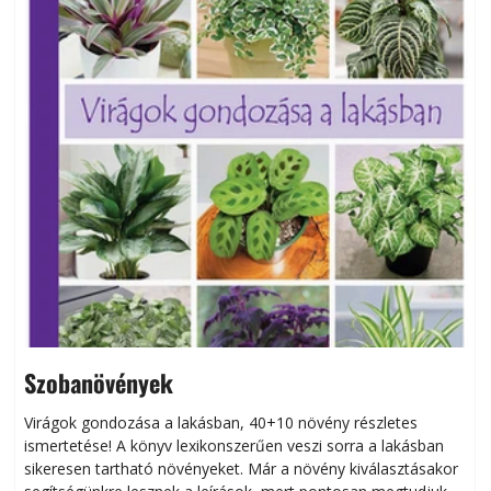
Szobanövények
Virágok gondozása a lakásban, 40+10 növény részletes
ismertetése! A könyv lexikonszerűen veszi sorra a lakásban
s
sikeresen tart­ha­tó növényeket. Már a növény kiválasztásakor
h