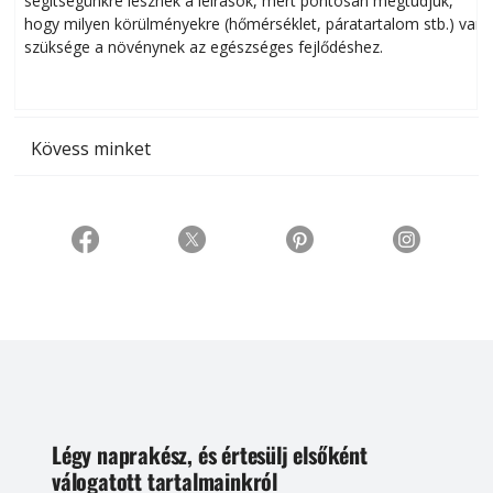
segítségünkre lesznek a leírások, mert pontosan megtudjuk,
k
hogy milyen körülményekre (hőmérséklet, páratartalom stb.) van
szüksége a növénynek az egészséges fejlődéshez.
t
Kövess minket
Légy naprakész, és értesülj elsőként
válogatott tartalmainkról