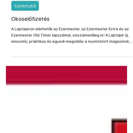
2024. júl. 29.
1 perc olvasás
Szerkesztői