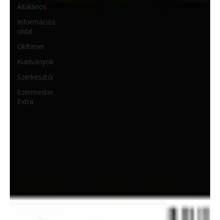
Általános
Információs
oldal
Oldtimer
Kiadványok
Szerkesztői
Ezermester
Extra