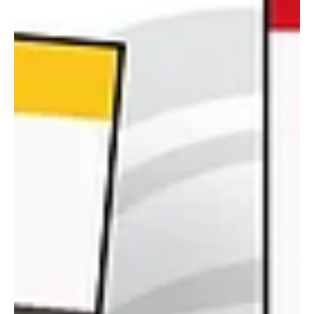
Okoselőfizetés
A Laptapiron elérhetők az Ezermester, az Ezermester Extra és az
Ezermester Old Timer lapszámai, visszamenőleg is! A Laptapir új,
innovatív, praktikus és egyedi megoldás a nyomtatott magazinok
digitális olvasására számítógépen, okostelefonon vagy
táblagépen. Kényelmesen az otthonában, útközben vagy nyaralás,
pihenés alatt is elérhetők lapszámaink. Bárhol, bármikor, akár
külföldön élve vagy dolgozva is olvashatók az Ezermester
lapszámai. A Laptapir kényelmes megoldás, mert: – t