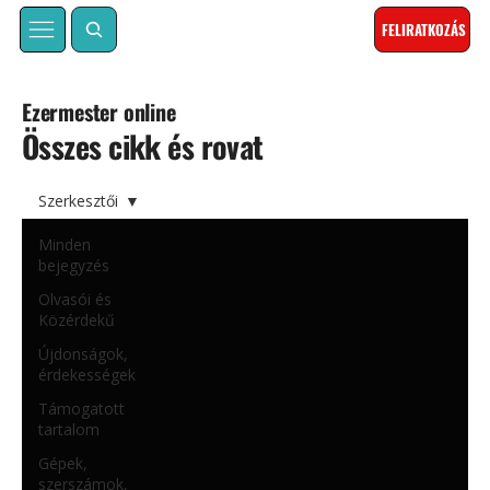
FELIRATKOZÁS
Ezermester online
Összes cikk és rovat
Szerkesztői
Minden
bejegyzés
Olvasói és
Közérdekű
Újdonságok,
érdekességek
Támogatott
tartalom
Gépek,
szerszámok,