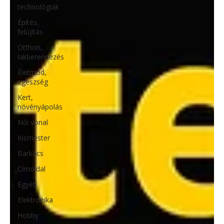
technológiák
Építés,
felújítás
Otthon,
lakberendezés
Életmód,
egészség
Kert,
növényápolás
Női vonal
Kismester
Barkács
Címoldal
Egyéb
Elektronika
Hobby