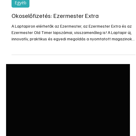
máj. 25.
1 perc olvasás
Egyéb
Okoselőfizetés: Ezermester Extra
A Laptapiron elérhetők az Ezermester, az Ezermester Extra és az
Ezermester Old Timer lapszámai, visszamenőleg is! A Laptapir új,
innovatív, praktikus és egyedi megoldás a nyomtatott magazinok
digitális olvasására számítógépen, okostelefonon vagy
táblagépen. Kényelmesen az otthonában, útközben vagy nyaralás,
pihenés alatt is elérhetők lapszámaink. Bárhol, bármikor, akár
külföldön élve vagy dolgozva is olvashatók az Ezermester
lapszámai. A Laptapir kényelmes megoldás, mert: – t