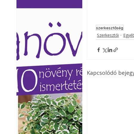
Ezermester lapszámai. A
Ezermester lapszámai
Laptapir kényelmes megoldás,
Laptapir kényelmes 
mert: – t
mert: – t
szerkesztőség
Szerkesztői
Egyé
Kapcsolódó bejeg