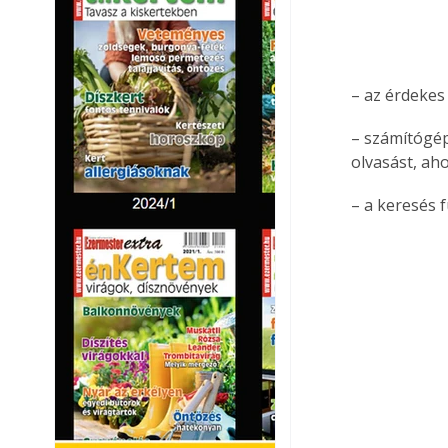
– az érdekes
– számítógép
olvasást, ah
– a keresés 