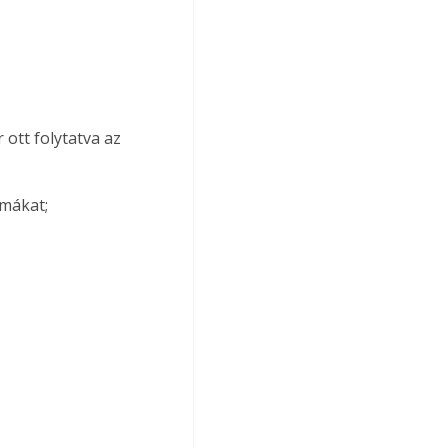
ott folytatva az 
émákat;