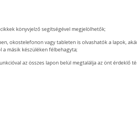
 cikkek könyvjelző segítségével megjelölhetők;
en, okostelefonon vagy tableten is olvashatók a lapok, akár 
ol a másik készüléken félbehagyta;
funkcióval az összes lapon belül megtalálja az önt érdeklő t