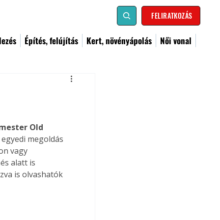
FELIRATKOZÁS
dezés
Építés, felújítás
Kert, növényápolás
Női vonal
mester Old 
és egyedi megoldás 
on vagy 
 alatt is 
zva is olvashatók 