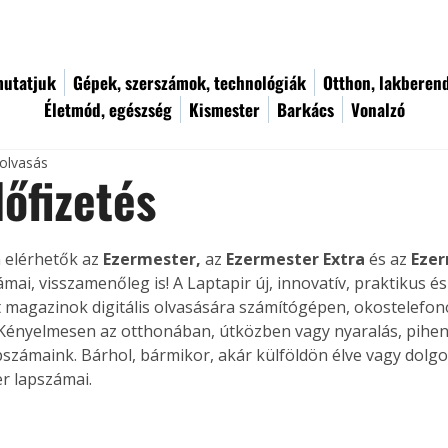
utatjuk
Gépek, szerszámok, technológiák
Otthon, lakberen
Életmód, egészség
Kismester
Barkács
Vonalzó
 olvasás
őfizetés
 elérhetők az 
Ezermester,
 az 
Ezermester Extra
 és az 
Ezer
ámai, visszamenőleg is! A Laptapir új, innovatív, praktikus 
 magazinok digitális olvasására számítógépen, okostelefon
Kényelmesen az otthonában, útközben vagy nyaralás, pihenés
pszámaink. Bárhol, bármikor, akár külföldön élve vagy dolgo
r lapszámai.