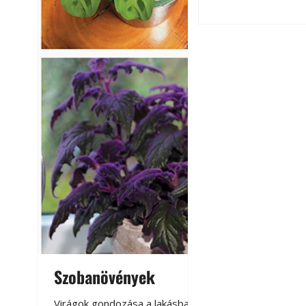
Virágoskert: kert
Szobanövények
Virágoskert: k
teraszon, laká
Virágok gondozása a lakásban,