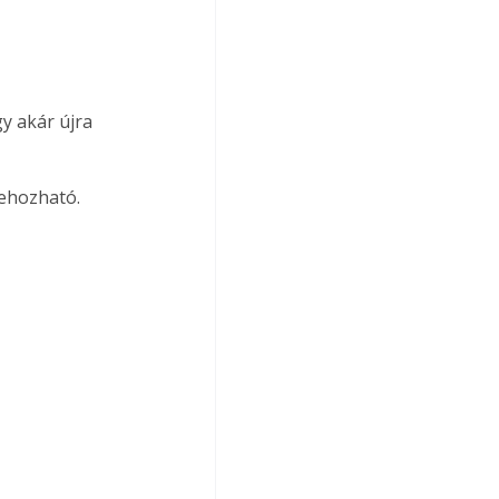
y akár újra 
rehozható.