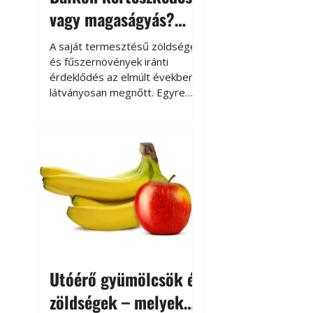
vagy magaságyás?
Helytakarékos
A saját termesztésű zöldségek
kertészkedés
és fűszernövények iránti
érdeklődés az elmúlt években
látványosan megnőtt. Egyre
többen szeretnék tudni, honnan
származik az élelmiszer az
asztalukra, miközben a
kertészkedés sokak számára
kikapcsolódást és feltöltődést
is jelent.
Utóérő gyümölcsök és
zöldségek – melyek