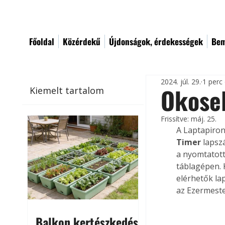
Főoldal
Közérdekű
Újdonságok, érdekességek
Bem
2024. júl. 29.
1 perc
Okosel
Kiemelt tartalom
Frissítve:
máj. 25.
A Laptapiron
Timer
 lapsz
a nyomtatott
táblagépen. 
elérhetők la
az Ezermeste
Balkon kertészkedés