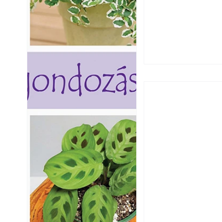
Okoselőfizetés: E