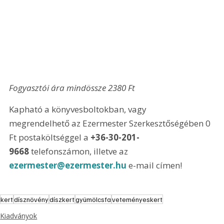
Fogyasztói ára mindössze 2380 Ft
Kapható a könyvesboltokban, vagy 
megrendelhető az Ezermester Szerkesztőségében 0 
Ft postaköltséggel a 
+36-30-201-
9668
 telefonszámon, illetve az 
ezermester@ezermester.hu
 e-mail címen!
kert
dísznövény
díszkert
gyümölcsfa
veteményeskert
Kiadványok