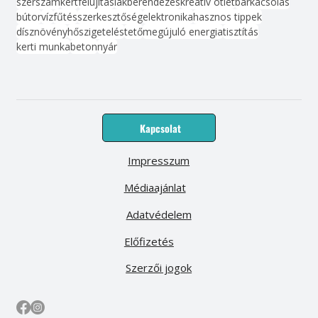
szerszám
kert
felújítás
lakberendezés
kreatív ötlet
barkácsolás
bútor
víz
fűtés
szerkesztőség
elektronika
hasznos tippek
dísznövény
hőszigetelés
tető
megújuló energia
tisztítás
kerti munka
beton
nyár
Kapcsolat
Impresszum
Médiaajánlat
Adatvédelem
Előfizetés
Szerzői jogok