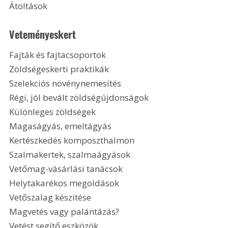
Átoltások
Veteményeskert
Fajták és fajtacsoportok
Zöldségeskerti praktikák
Szelekciós növénynemesítés
Régi, jól bevált zöldségújdonságok
Különleges zöldségek
Magaságyás, emeltágyás
Kertészkedés komposzthalmon
Szalmakertek, szalmaágyások
Vetőmag-vásárlási tanácsok
Helytakarékos megoldások
Vetőszalag készítése
Magvetés vagy palántázás?
Vetést segítő eszközök 