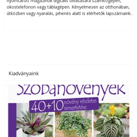
nyomtatott magazinok digitális olvasására számítógépen,
okostelefonon vagy táblagépen. Kényelmesen az otthonában,
útközben vagy nyaralás, pihenés alatt is elérhetők lapszámaink.
ú
Bárhol, bármikor, akár külföldön élve vagy dolgozva is
B
olvashatók az Ezermester lapszámai. A Laptapir kényelmes
megoldás, mert: – t
Kiadványaink