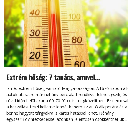
Extrém hőség: 7 tanács, amivel
megóvhatjuk autónkat a nyári károktól
Ismét extrém hőség várható Magyarországon. A tűző napon álló
autók utastere már néhány perc alatt rendkívül felmelegszik, és
rövid időn belül akár a 60-70 °C-ot is megközelítheti. Ez nemcsak
n
a beszállást teszi kellemetlenné, hanem az autó állapotára és a
benne hagyott tárgyakra is káros hatással lehet. Néhány
egyszerű óvintézkedéssel azonban jelentősen csökkenthetjük a
hőség káros hatásait.
l