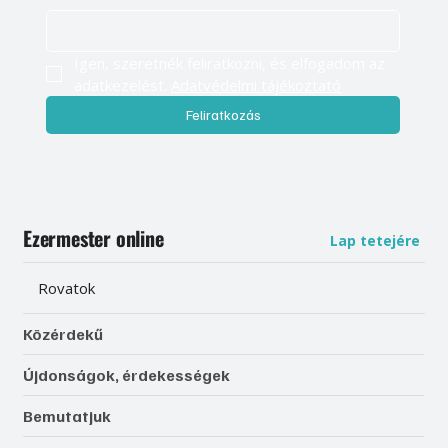
Igen, szeretnék feliratkozni, és elfogadom az 
adatkezelést. 
Adatvédelmi tájékoztató
Feliratkozás
Ezermester online
Lap tetejére
Rovatok
Közérdekű
Újdonságok, érdekességek
Bemutatjuk