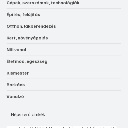
Gépek, szerszámok, technológiák
Építés, felújítás
Otthon, lakberendezés
Kert, növényápolás
Női vonal
Életmód, egészség
Kismester
Barkács
Vonalzó
Népszerű címkék