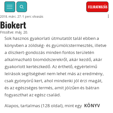
FELIRATKOZÁS
2018. márc. 27.
1 perc olvasás
Biokert
Frissítve:
máj. 20.
Sok hasznos gyakorlati útmutatót talál ebben a 
könyvben a zöldség- és gyümölcstermesztés, illetve 
a díszkert-gondozás minden fontos területén 
alkalmazható biomódszerekről, akár kezdő, akár 
gyakorlott kertészkedő. Az érthető, egyértelmű 
leírások segítségével nem lehet más az eredmény, 
csak gyönyörű kert, ahol mindenki jól érzi magát, 
és az egészséges termés, amit jóízűen és bátran 
fogyaszthat az egész család.
Alapos, tartalmas (128 oldal), mint egy  
KÖNYV