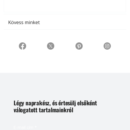
t
Kövess minket
Légy naprakész, és értesülj elsőként
válogatott tartalmainkról
E-mail cím
*