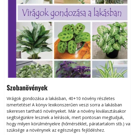
Szobanövények
Virágok gondozása a lakásban, 40+10 növény részletes
ismertetése! A könyv lexikonszerűen veszi sorra a lakásban
s
sikeresen tart­ha­tó növényeket. Már a növény kiválasztásakor
h
segítségünkre lesznek a leírások, mert pontosan megtudjuk,
k
hogy milyen körülményekre (hőmérséklet, páratartalom stb.) van
szüksége a növénynek az egészséges fejlődéshez.