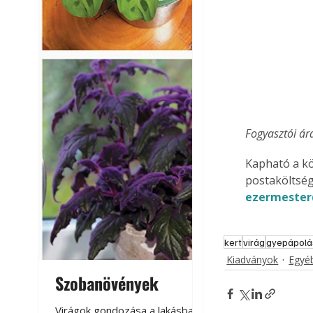
Fogyasztói ár
Kapható a k
postaköltség
ezermester
kert
virág
gyepápolá
Kiadványok
Egyé
Szobanövények
Virágoskert: k
teraszon, laká
Virágok gondozása a lakásban,