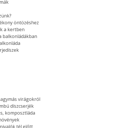
rmák
. A
megoldás,
zünk?
tékony öntözéshez
k a kertben
 a balkonládákban
balkonláda
rjedíszek
hagymás virágokról
mbú díszcserjék
s, komposztláda
növények
nivalók tél előtt