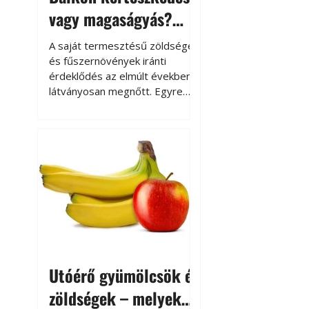
vagy magaságyás?
Helytakarékos
A saját termesztésű zöldségek
kertészkedés
és fűszernövények iránti
érdeklődés az elmúlt években
látványosan megnőtt. Egyre
többen szeretnék tudni, honnan
származik az élelmiszer az
asztalukra, miközben a
kertészkedés sokak számára
kikapcsolódást és feltöltődést
is jelent.
Utóérő gyümölcsök és
zöldségek – melyek