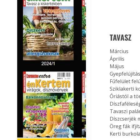
TAVASZ
Március
Április
Május
Gyepfelújítá
Fűfelület fel
Sziklakerti k
Óriástól a tö
Díszfafélesé
Tavaszi palá
Díszcserjék 
Öreg fák ifjí
Kerti burkol