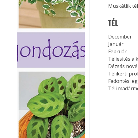
Muskátlik tél
TÉL
December
Január
Február
Téliesítés a
Dézsás növén
Télikerti pr
Fadöntési e
Téli madárm