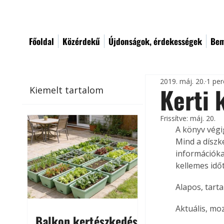
Főoldal
Közérdekű
Újdonságok, érdekességek
Bem
2019. máj. 20.
1 per
Kerti 
Kiemelt tartalom
Frissítve:
máj. 20.
A könyv végi
Mind a díszk
információka
kellemes időt
Alapos, tarta
Aktuális, mo
Balkon kertészkedés