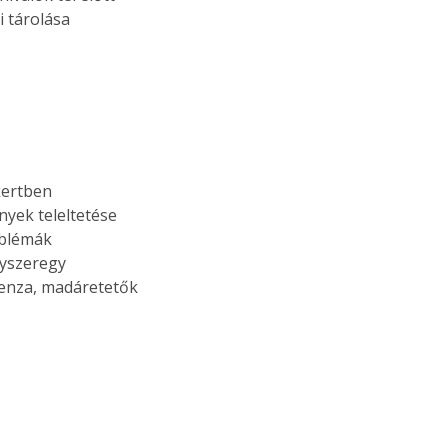
i tárolása 
 kertben
yek teleltetése
oblémák
gyszeregy
enza, madáretetők