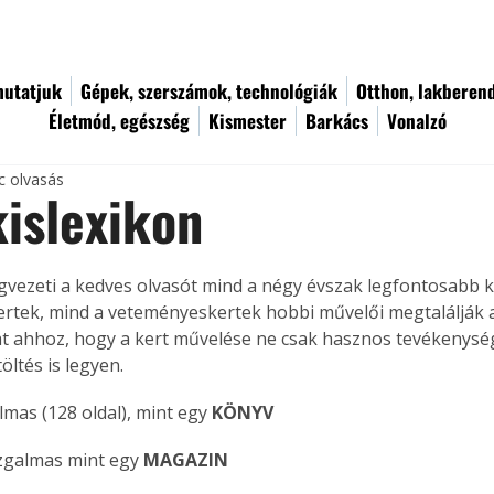
utatjuk
Gépek, szerszámok, technológiák
Otthon, lakberen
Életmód, egészség
Kismester
Barkács
Vonalzó
c olvasás
kislexikon
gvezeti a kedves olvasót mind a négy évszak legfontosabb ke
ertek, mind a veteményeskertek hobbi művelői megtalálják 
t ahhoz, hogy a kert művelése ne csak hasznos tevékenysé
öltés is legyen.
lmas (128 oldal), mint egy 
KÖNYV
zgalmas mint egy 
MAGAZIN