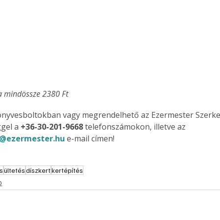
a mindössze 2380 Ft
önyvesboltokban vagy megrendelhető az Ezermester Szerke
gel a 
+36-30-201-9668
 telefonszámokon, illetve az 
@ezermester.hu
 e-mail címen!
s
ültetés
díszkert
kertépítés
b
ertben,
Gyógyító növények: a
sban
természet kincsei az