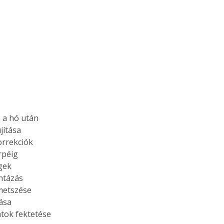
s a hó után
újítása
orrekciók
rpéig
gek
ntázás
metszése
tása
atok fektetése