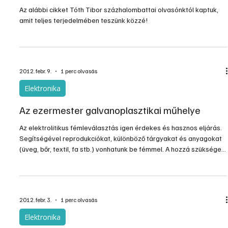
Az alábbi cikket Tóth Tibor százhalombattai olvasónktól kaptuk,
amit teljes terjedelmében teszünk közzé!
2012. febr. 9.
1 perc olvasás
Elektronika
Az ezermester galvanoplasztikai műhelye
Az elektrolitikus fémleválasztás igen érdekes és hasznos eljárás.
Segítségével reprodukciókat, különböző tárgyakat és anyagokat
(üveg, bőr, textil, fa stb.) vonhatunk be fémmel. A hozzá szükséges
vegyszerek olcsók és könnyen beszerezhetők, az eljárás
egyszerű, az áramforrás és a berenezés kis költséggel
előállítható, s így ez a hasznos technika bármelyik
barkácsműhelyben alkalmazható.
2012. febr. 3.
1 perc olvasás
Elektronika