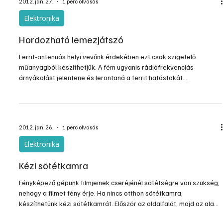
2012. jan. 27.
1 perc olvasás
Elektronika
Hordozható lemezjátszó
Ferrit-antennás helyi vevőnk érdekében ezt csak szigetelő
műanyagból készíthetjük. A fém ugyanis rádiófrekvenciás
árnyákolást jelentene és lerontaná a ferrit hatásfokát.
Hangszedőként a szaküzletekben kapható Supraphon-kart
használtuk fel a cikkben látható mintapéldányhoz. Legjobb, ha a
szerelőlap alatt is, felett - a szorítócsavarnál laticel-alátétet
alkalmazunk. A hangszedő vezetékeit feltétlenül árnyékolni kell. A
2012. jan. 26.
1 perc olvasás
mintapéldányhoz az IK19 típusú motort használtuk fel. Az al
Elektronika
Kézi sötétkamra
Fényképező gépünk filmjeinek cseréjénél sötétségre van szükség,
nehogy a filmet fény érje. Ha nincs otthon sötétkamra,
készíthetünk kézi sötétkamrát. Először az oldalfalát, majd az alap-
és fedőlapot, csuklópántokat készítjük el a cikkben látható