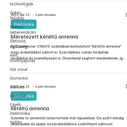
technológiák
tartotta a szobák hőmérsékletét. A fűtőtestet és a ventilátort
mágnes-kapcsolók kapcsolgatták. 3 éven keresztül használtuk
Építés,
2022. ápr. 22.
1 perc olvasás
akkor.
felújítás
Elektronika
Otthon,
lakberendezés
Méretezett kétéltű antenna
Életmód,
egészség
Az Ezermester 1980/9. számában bemutatott "Kétéltű antenna"
nagy érdeklődést váltott ki. Szerzőjéhez sokan fordultak
Kert,
levelükkel és személyesen is. Önzetlenül segített mindenkinek, így
növényápolás
több helyhez kötött rokkant nyugdíjasnak is. Adatokat küldött
Női vonal
többek között Nagykanizsára és Kazincbarcikára. Szinte
mindannyian a hullámhosszban megadott számok helyett
Kismester
milliméterben kérték (kérik) az antenna méreteit, a kívánt adóra
Barkács
2022. ápr. 22.
1 perc olvasás
számolva. E kérésnek tesz eleget a szerző.
Címoldal
Elektronika
Egyéb
Kétéltű antenna
Elektronika
Sokféle tv-antennát ismertettünk már lapunkban. De azért mindig
Hobby
akad újabb és újabb, közérdeklődésre számítható változat.