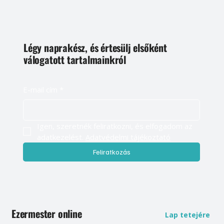
Légy naprakész, és értesülj elsőként
válogatott tartalmainkról
E-mail cím
*
Igen, szeretnék feliratkozni, és elfogadom az 
adatkezelést. 
Adatvédelmi tájékoztató
Feliratkozás
Ezermester online
Lap tetejére