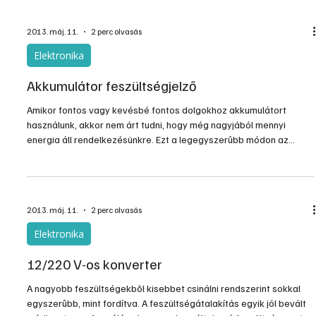
amikor a gyenge, távoli adóra a legváltozatosabb antenna
konstrukciókkal vadásztak. A televíziózásról senkit nem lehet
2013. máj. 11.
2 perc olvasás
lebeszélni, mindenkinek magánügye, hogy a képerny
Elektronika
Akkumulátor feszültségjelző
Amikor fontos vagy kevésbé fontos dolgokhoz akkumulátort
használunk, akkor nem árt tudni, hogy még nagyjából mennyi
energia áll rendelkezésünkre. Ezt a legegyszerûbb módon az
akkumulátor kapocsfeszültségének figyelésével lehet
megállapítani. A savas akkumulátoroknál, de a többi
akkumulátorra is jellemzõ, hogy kapocsfeszültségük nagyságából
következtetni lehet a feltöltöttségük fokára. Egy frissen és
2013. máj. 11.
2 perc olvasás
„csordultig" feltöltött 12 voltos akkumulátor kapcsain a feszültség
biztosan
Elektronika
12/220 V-os konverter
A nagyobb feszültségekbõl kisebbet csinálni rendszerint sokkal
egyszerûbb, mint fordítva. A feszültségátalakítás egyik jól bevált