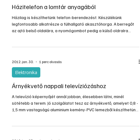
Házitelefon a lomtár anyagából
Házilag is készíthetünk telefon-berendezést. Készülékünk
legfontosabb alkatrésze a fülhallgató akasztóhorga. A berregőt
az ajtó belső oldalára, a nyomógombot pedig a külső oldralra
szereljük. Készülékünk működtetése igen egyszerű. Leemeljük a
fülhallgatót és megnyomjuk a csengőgombot. A másik készülék
berregője megszólal, a hívott fél felveszi a hallgatót, ezzel
kikapcsolja a berregőt, és kezdődhet a beszélgetés.
2012. jan. 30.
1 perc olvasás
Készülékünket csak lakóházunkon belül tarthajtuk üzemben.
Elektronika
Árnyékvető nappali televíziózáshoz
A televízió képernyőjét annál jobban, élesebben látni, minél
sötétebb a terem. Jó szolgálatot tesz az árnyékvető, amelyet 0,8 -
1,5 mm vastagságú aluminium kemény-PVC lemezből készíthetünk.
Olyan színű lemezt válasszunk, amely illik a készülék színéhez is,
vagy ha nincs ilyen fessük be nitrolakkal, olajfestékkel. Az
árnyékvető belső oldalát matt (fekete) vagy sötétszürke,
sötétbarna színre fessük.