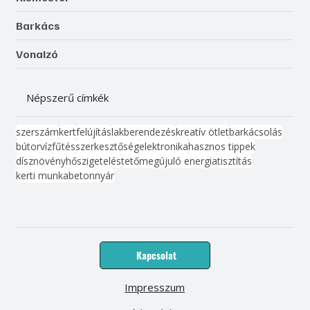
Barkács
Vonalzó
Népszerű címkék
szerszám
kert
felújítás
lakberendezés
kreatív ötlet
barkácsolás
bútor
víz
fűtés
szerkesztőség
elektronika
hasznos tippek
dísznövény
hőszigetelés
tető
megújuló energia
tisztítás
kerti munka
beton
nyár
Kapcsolat
Impresszum