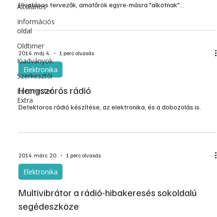
Hivatásos tervezők, amatőrök egyre-másra "alkotnak"
Általános
antennákat, amelyekkel közelebbről is, távolabbról is a korábbinál
Információs
jobban vehető az adóállomások műsora. Különösen a TV-DX
oldal
(televízió távolsági vétel) kedvelői kísérleteznek azzal, hogy még
Oldtimer
jobb antennát konstruáljanak, minél több távoli tv-adó műsorát
2014. máj. 4.
1 perc olvasás
"foghassák". Így van ezzel Chlumetzky Tibor gödöllői
Kiadványok
Elektronika
Szerkesztői
Hangszórós rádió
Ezermester
Extra
Detektoros rádió készítése, az elektronika, és a dobozolás is.
2014. márc. 20.
1 perc olvasás
Elektronika
Multivibrátor a rádió-hibakeresés sokoldalú
segédeszköze