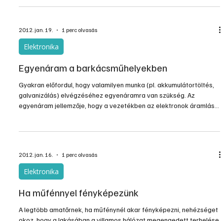
műszaki rajz alapján.
2012. jan. 19.
1 perc olvasás
Elektronika
Egyenáram a barkácsműhelyekben
Gyakran előfordul, hogy valamilyen munka (pl. akkumulátortöltés,
galvanizálás) elvégzéséhez egyenáramra van szükség. Az
egyenáram jellemzője, hogy a vezetékben az elektronok áramlási
iránya állandó. A lapos zseblámpaelem feszültsége 4,5 Volt. Ha a
feszültséget növelni akarjuk, több elemet kell úgy sorba kötnünk,
hogy az első elem pozitív sarkát a második elem negtív sarkához
kötjük. Hálózati váltóáramból is előállíthatunk egyenáramot. A
2012. jan. 16.
1 perc olvasás
szelén bizonyos anyagokkal érintkezve c
Elektronika
Ha műfénnyel fényképezünk
A legtöbb amatőrnek, ha műfénynél akar fényképezni, nehézséget
okoz, hogy a lakásában a villamos hálózat megengedett terhelése