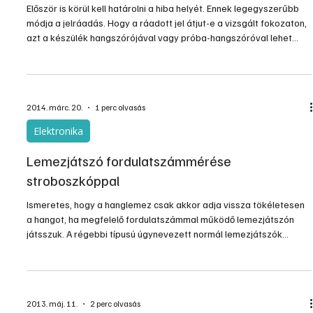
Először is körül kell határolni a hiba helyét. Ennek legegyszerűbb
módja a jelráadás. Hogy a ráadott jel átjut-e a vizsgált fokozaton,
azt a készülék hangszórójával vagy próba-hangszóróval lehet
ellenőrizni. Így gyorsan meg lehet találni a hibás fokozatot és
alkatrészt.
2014. márc. 20.
1 perc olvasás
Elektronika
Lemezjátszó fordulatszámmérése
stroboszkóppal
Ismeretes, hogy a hanglemez csak akkor adja vissza tökéletesen
a hangot, ha megfelelő fordulatszámmal működő lemezjátszón
játsszuk. A régebbi típusú úgynevezett normál lemezjátszók
fordulatszáma percenként 78, az újabb mikrobarázdás
lemezjátszóké pedig 45. A fordulatszám durva hibái füllel is
észrevehetők. A stroboszkóp biztosan és pontosan kimutatja a
fordulatszám csekély eltérését is.
2013. máj. 11.
2 perc olvasás