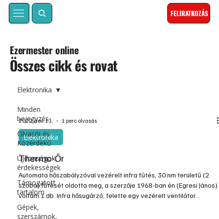
FELIRATKOZÁS
Ezermester online
Összes cikk és rovat
Elektronika
Minden
bejegyzés
2022. nov. 13.
1 perc olvasás
Olvasói és
Elektronika
Közérdekű
Thermo-Őr
Újdonságok,
érdekességek
Automata hőszabályzóval vezérelt infra fűtés, 30 nm területű (2
Támogatott
szoba) fűtését oldotta meg, a szerzője 1968-ban én (Egresi János)
tartalom
voltam.1.db. Infra hősugárzó, felette egy vezérelt ventilátor
segítette, vezérléssel a szoba hőmérsékletét. A 220V-os
Gépek,
szerszámok,
fűtőtestet és a ventilátort tartalmazott, a beállított hőmérsékleten