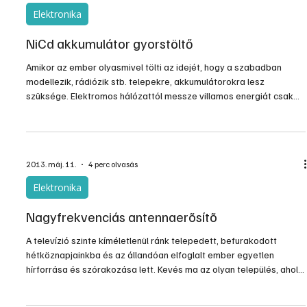
Elektronika
NiCd akkumulátor gyorstöltő
Amikor az ember olyasmivel tölti az idejét, hogy a szabadban
modellezik, rádiózik stb. telepekre, akkumulátorokra lesz
szüksége. Elektromos hálózattól messze villamos energiát csak
ezekbõl lehet nyerni. A telepek kapacitása viszont véges és az
akkumulátorok is hamar kimerülnek. A jól felszerelt amatõrnek
azonban ez nem okozhat gondot. Mielõtt a terepre kivonulna, jól
feltölt egy nagy teljesítményû, 40-50 amperórás kapacitású, 12
2013. máj. 11.
4 perc olvasás
voltos, savas ólomakkumulátort és késõbb a leme
Elektronika
Nagyfrekvenciás antennaerõsítõ
A televízió szinte kíméletlenül ránk telepedett, befurakodott
hétköznapjainkba és az állandóan elfoglalt ember egyetlen
hírforrása és szórakozása lett. Kevés ma az olyan település, ahol
ne mûködne kábeltelevíziós hálózat. A mûholdas adások vétele is
egyre népszerûbb. Hol van már az a régi televíziós õskorszak,