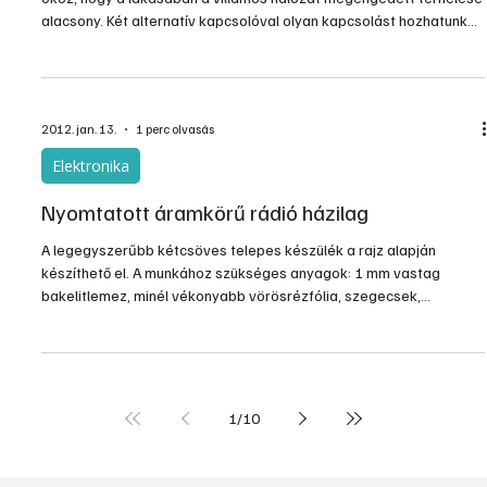
alacsony. Két alternatív kapcsolóval olyan kapcsolást hozhatunk
létre, hogy egy mozdulattal párhuzamosan vagy sorosan
kapcsolhassuk az ízzókat. Ha sorba kapcsolt izzókkal állítjuk be a
témát, és csak az exponálás pillanatára kapcsolunk
párhuzamosra, így kis gyakorlattal izzónk élettartalmát
2012. jan. 13.
1 perc olvasás
tízszeresére-húszszorosár növelhetjük.
Elektronika
Nyomtatott áramkörű rádió házilag
A legegyszerűbb kétcsöves telepes készülék a rajz alapján
készíthető el. A munkához szükséges anyagok: 1 mm vastag
bakelitlemez, minél vékonyabb vörösrézfólia, szegecsek,
forraszvéges alátétek, ezüstözött kivitelben, trolitullak. Az
ábrákon meg vannak adva a nyomtatott áramkörű rajzok, ezekről
leolvashatjuk a bakelit, illetve a rézfólia méreteit. Az
összergasztott bakelitlemez és rézfólia metszete a képeken
látható. Huzalozás berajzolása aszfaltlakkal a metszetben.
1
/
10
Vörösrézle