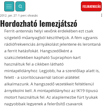
FELIRATKOZÁS
2012. jan. 27.
1 perc olvasás
Hordozható lemezjátszó
Ferrit-antennás helyi vevőnk érdekében ezt csak 
szigetelő műanyagból készíthetjük. A fém ugyanis 
rádiófrekvenciás árnyákolást jelentene és lerontaná 
a ferrit hatásfokát. Hangszedőként a 
szaküzletekben kapható Supraphon-kart 
használtuk fel a cikkben látható 
mintapéldányhoz. Legjobb, ha a szerelőlap alatt is, 
felett - a szorítócsavarnál laticel-alátétet 
alkalmazunk. A hangszedő vezetékeit feltétlenül 
árnyékolni kell. A mintapéldányhoz az IK19 típusú 
motort használtuk fel. Az alaplemezbe fúrt lyukak 
nagyobbak legyenek a felerősítő csavarok 