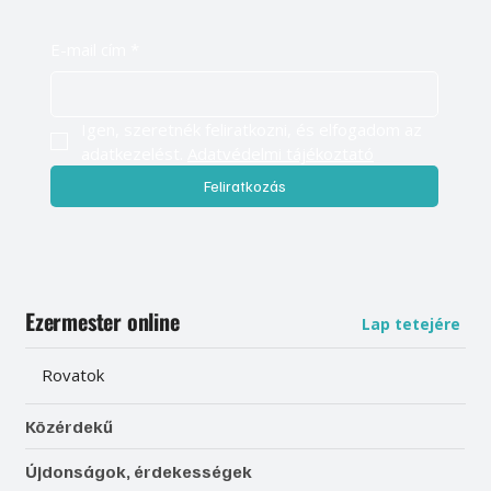
E-mail cím
*
Igen, szeretnék feliratkozni, és elfogadom az 
adatkezelést. 
Adatvédelmi tájékoztató
Feliratkozás
Ezermester online
Lap tetejére
Rovatok
Közérdekű
Újdonságok, érdekességek