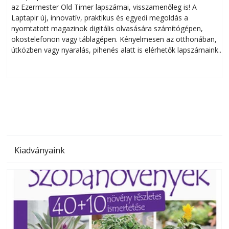
az Ezermester Old Timer lapszámai, visszamenőleg is! A
Laptapir új, innovatív, praktikus és egyedi megoldás a
L
nyomtatott magazinok digitális olvasására számítógépen,
okostelefonon vagy táblagépen. Kényelmesen az otthonában,
útközben vagy nyaralás, pihenés alatt is elérhetők lapszámaink.
ú
Bárhol, bármikor, akár külföldön élve vagy dolgozva is
B
olvashatók az Ezermester lapszámai. A Laptapir kényelmes
megoldás, mert: – t
Kiadványaink