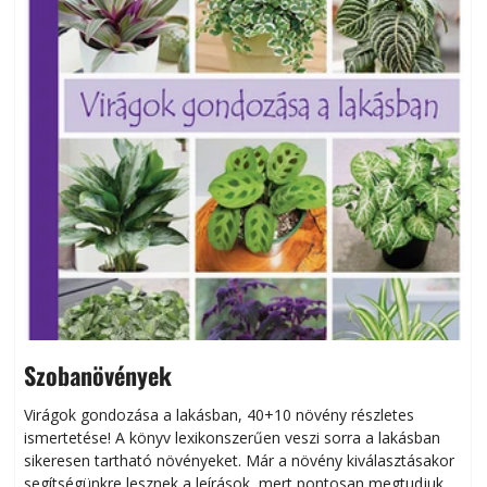
Szobanövények
Virágok gondozása a lakásban, 40+10 növény részletes
ismertetése! A könyv lexikonszerűen veszi sorra a lakásban
s
sikeresen tart­ha­tó növényeket. Már a növény kiválasztásakor
h
segítségünkre lesznek a leírások, mert pontosan megtudjuk,
k