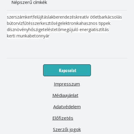
Népszerű címkék
szerszám
kert
felújítás
lakberendezés
kreatív ötlet
barkácsolás
bútor
víz
fűtés
szerkesztőség
elektronika
hasznos tippek
dísznövény
hőszigetelés
tető
megújuló energia
tisztítás
kerti munka
beton
nyár
Kapcsolat
Impresszum
Médiaajánlat
Adatvédelem
Előfizetés
Szerzői jogok