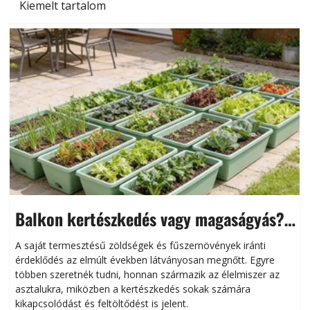
Kiemelt tartalom
Balkon kertészkedés vagy magaságyás?
Helytakarékos kertészkedés
A saját termesztésű zöldségek és fűszernövények iránti
érdeklődés az elmúlt években látványosan megnőtt. Egyre
többen szeretnék tudni, honnan származik az élelmiszer az
l
asztalukra, miközben a kertészkedés sokak számára
kikapcsolódást és feltöltődést is jelent.
é