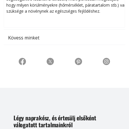
hogy milyen körülményekre (hőmérséklet, páratartalom stb.) van
szüksége a növénynek az egészséges fejlődéshez.
t
Kövess minket
Légy naprakész, és értesülj elsőként
válogatott tartalmainkról