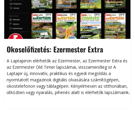
Okoselőfizetés: Ezermester Extra
A Laptapiron elérhetők az Ezermester, az Ezermester Extra és
az Ezermester Old Timer lapszámai, visszamenőleg is! A
Laptapir új, innovatív, praktikus és egyedi megoldás a
L
nyomtatott magazinok digitális olvasására számítógépen,
okostelefonon vagy táblagépen. Kényelmesen az otthonában,
útközben vagy nyaralás, pihenés alatt is elérhetők lapszámaink.
ú
Bárhol, bármikor, akár külföldön élve vagy dolgozva is
B
olvashatók az Ezermester lapszámai. A Laptapir kényelmes
megoldás, mert: – t