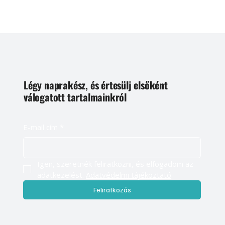
Légy naprakész, és értesülj elsőként
válogatott tartalmainkról
E-mail cím
*
Igen, szeretnék feliratkozni, és elfogadom az 
adatkezelést. 
Adatvédelmi tájékoztató
Feliratkozás