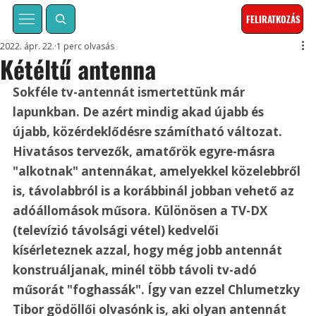
FELIRATKOZÁS
2022. ápr. 22.
1 perc olvasás
Kétéltű antenna
Sokféle tv-antennát ismertettünk már 
lapunkban. De azért mindig akad újabb és 
újabb, közérdeklődésre számítható változat. 
Hivatásos tervezők, amatőrök egyre-másra 
"alkotnak" antennákat, amelyekkel közelebbről 
is, távolabbról is a korábbinál jobban vehető az 
adóállomások műsora. Különösen a TV-DX 
(televízió távolsági vétel) kedvelői 
kísérleteznek azzal, hogy még jobb antennát 
konstruáljanak, minél több távoli tv-adó 
műsorát "foghassák". Így van ezzel Chlumetzky 
Tibor gödöllői olvasónk is, aki olyan antennát 