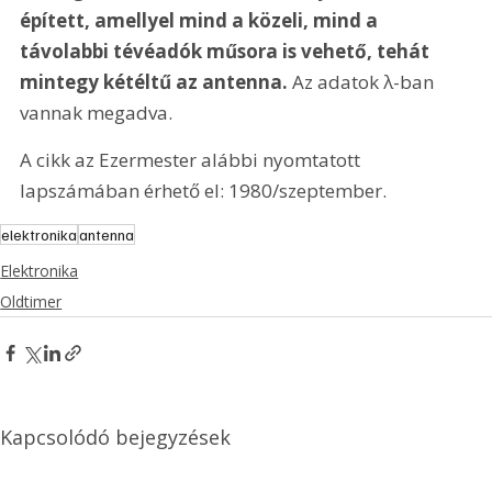
épített, amellyel mind a közeli, mind a 
távolabbi tévéadók műsora is vehető, tehát 
mintegy kétéltű az antenna.
 Az adatok λ-ban 
vannak megadva.
A cikk az Ezermester alábbi nyomtatott 
lapszámában érhető el: 1980/szeptember.
elektronika
antenna
Elektronika
Oldtimer
Kapcsolódó bejegyzések