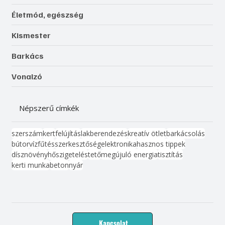
Életmód, egészség
Kismester
Barkács
Vonalzó
Népszerű címkék
szerszám
kert
felújítás
lakberendezés
kreatív ötlet
barkácsolás
bútor
víz
fűtés
szerkesztőség
elektronika
hasznos tippek
dísznövény
hőszigetelés
tető
megújuló energia
tisztítás
kerti munka
beton
nyár
Kapcsolat