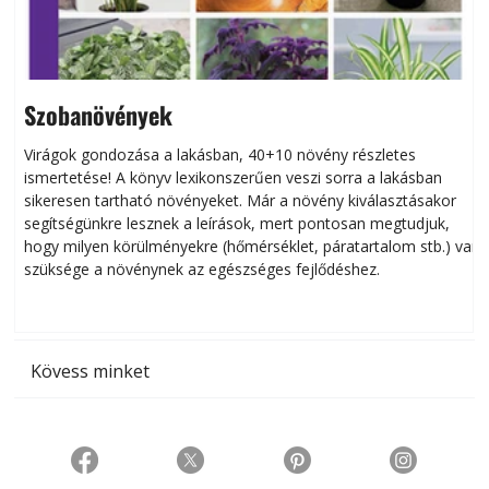
Szobanövények
Virágok gondozása a lakásban, 40+10 növény részletes
ismertetése! A könyv lexikonszerűen veszi sorra a lakásban
s
sikeresen tart­ha­tó növényeket. Már a növény kiválasztásakor
h
segítségünkre lesznek a leírások, mert pontosan megtudjuk,
k
hogy milyen körülményekre (hőmérséklet, páratartalom stb.) van
szüksége a növénynek az egészséges fejlődéshez.
t
Kövess minket