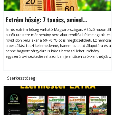
Extrém hőség: 7 tanács, amivel
megóvhatjuk autónkat a nyári károktól
Ismét extrém hőség várható Magyarországon. A tűző napon álló
autók utastere már néhány perc alatt rendkívül felmelegszik, és
rövid időn belül akár a 60-70 °C-ot is megközelítheti. Ez nemcsak
n
a beszállást teszi kellemetlenné, hanem az autó állapotára és a
benne hagyott tárgyakra is káros hatással lehet. Néhány
egyszerű óvintézkedéssel azonban jelentősen csökkenthetjük a
hőség káros hatásait.
l
Szerkesztőségi