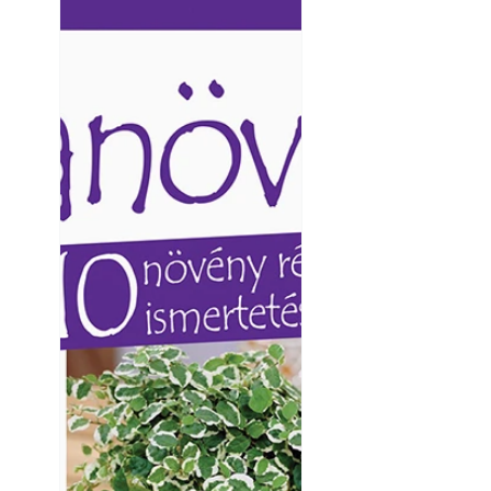
Ezermester lapszámai. A
Ezermester lapszámai
Laptapir kényelmes megoldás,
Laptapir kényelmes 
mert: – t
mert: – t