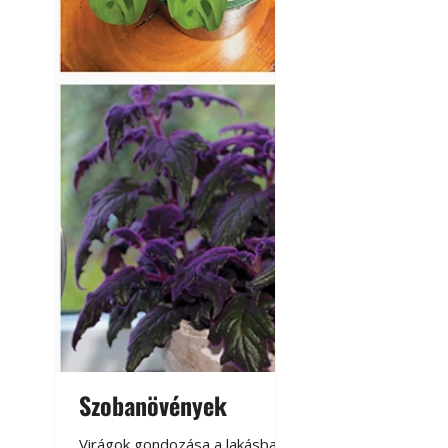
Szobanövények
Virágoskert: k
teraszon, laká
Virágok gondozása a lakásban,