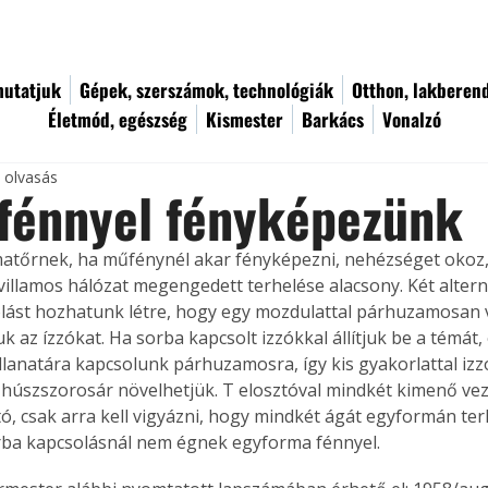
utatjuk
Gépek, szerszámok, technológiák
Otthon, lakberen
Életmód, egészség
Kismester
Barkács
Vonalzó
c olvasás
fénnyel fényképezünk
atőrnek, ha műfénynél akar fényképezni, nehézséget okoz,
villamos hálózat megengedett terhelése alacsony. Két altern
lást hozhatunk létre, hogy egy mozdulattal párhuzamosan 
 az ízzókat. Ha sorba kapcsolt izzókkal állítjuk be a témát, 
llanatára kapcsolunk párhuzamosra, így kis gyakorlattal izz
-húszszorosár növelhetjük. T elosztóval mindkét kimenő ve
tó, csak arra kell vigyázni, hogy mindkét ágát egyformán ter
ba kapcsolásnál nem égnek egyforma fénnyel. 