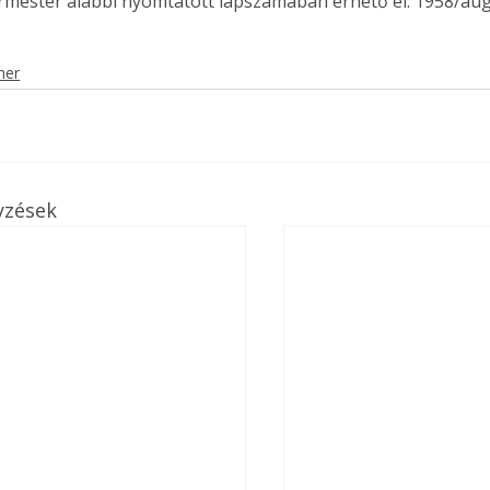
ermester alábbi nyomtatott lapszámában érhető el: 1958/au
mer
yzések