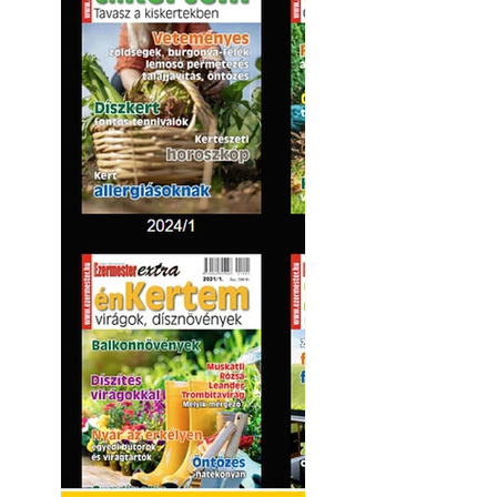
Kétéltű antenna
Sokféle tv-anten
lapunkban. De az
újabb, közérdeklő
Hivatásos tervez
"alkotnak" anten