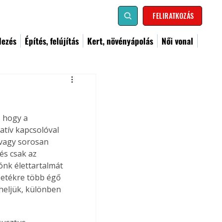
FELIRATKOZÁS
dezés
Építés, felújítás
Kert, növényápolás
Női vonal
 hogy a 
atív kapcsolóval 
vagy sorosan 
és csak az 
ónk élettartalmát 
zetékre több égő 
heljük, különben 