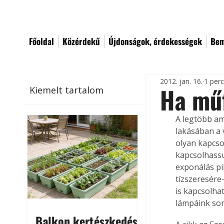
Főoldal
Közérdekű
Újdonságok, érdekességek
Bem
2012. jan. 16.
1 per
Ha mű
Kiemelt tartalom
A legtöbb am
lakásában a 
olyan kapcso
kapcsolhassuk
exponálás pi
tízszeresére
is kapcsolha
lámpáink sor
Balkon kertészkedés