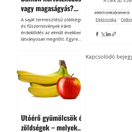
A cikk az Ez
vagy magaságyás?
elektronika
kamera
Helytakarékos
A saját termesztésű zöldségek
Elektronika
Oldti
kertészkedés
és fűszernövények iránti
érdeklődés az elmúlt években
látványosan megnőtt. Egyre
többen szeretnék tudni, honnan
származik az élelmiszer az
Kapcsolódó bejeg
asztalukra, miközben a
kertészkedés sokak számára
kikapcsolódást és feltöltődést
is jelent.
Utóérő gyümölcsök és
zöldségek – melyek