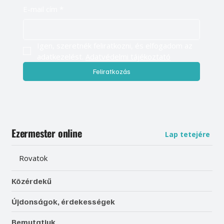
E-mail cím
*
Igen, szeretnék feliratkozni, és elfogadom az 
adatkezelést. 
Adatvédelmi tájékoztató
Feliratkozás
Ezermester online
Lap tetejére
Rovatok
Közérdekű
Újdonságok, érdekességek
Bemutatjuk