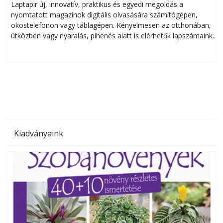
Laptapir új, innovatív, praktikus és egyedi megoldás a
L
nyomtatott magazinok digitális olvasására számítógépen,
okostelefonon vagy táblagépen. Kényelmesen az otthonában,
útközben vagy nyaralás, pihenés alatt is elérhetők lapszámaink.
ú
Bárhol, bármikor, akár külföldön élve vagy dolgozva is
B
olvashatók az Ezermester lapszámai. A Laptapir kényelmes
megoldás, mert: – t
Kiadványaink