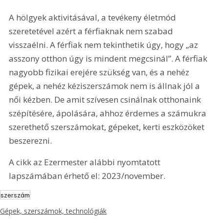
A hölgyek aktivitásával, a tevékeny életmód 
szeretetével azért a férfiaknak nem szabad 
visszaélni. A férfiak nem tekinthetik úgy, hogy „az 
asszony otthon úgy is mindent megcsinál”. A férfiak 
nagyobb fizikai erejére szükség van, és a nehéz 
gépek, a nehéz kéziszerszámok nem is állnak jól a 
női kézben. De amit szívesen csinálnak otthonaink 
szépítésére, ápolására, ahhoz érdemes a számukra 
szerethető szerszámokat, gépeket, kerti eszközöket 
beszerezni.
A cikk az Ezermester alábbi nyomtatott 
lapszámában érhető el: 2023/november.
szerszám
Gépek, szerszámok, technológiák