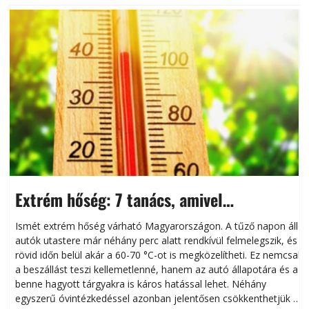
Extrém hőség: 7 tanács, amivel
megóvhatjuk autónkat a nyári károktól
Ismét extrém hőség várható Magyarországon. A tűző napon álló
autók utastere már néhány perc alatt rendkívül felmelegszik, és
rövid időn belül akár a 60-70 °C-ot is megközelítheti. Ez nemcsak
n
a beszállást teszi kellemetlenné, hanem az autó állapotára és a
benne hagyott tárgyakra is káros hatással lehet. Néhány
egyszerű óvintézkedéssel azonban jelentősen csökkenthetjük a