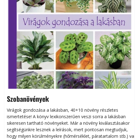
Szobanövények
Virágok gondozása a lakásban, 40+10 növény részletes
ismertetése! A könyv lexikonszerűen veszi sorra a lakásban
s
sikeresen tart­ha­tó növényeket. Már a növény kiválasztásakor
h
segítségünkre lesznek a leírások, mert pontosan megtudjuk,
k
hogy milyen körülményekre (hőmérséklet, páratartalom stb.) van