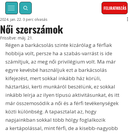
FELIRATKOZÁS
2024. jan. 22.
3 perc olvasás
Női szerszámok
Frissítve:
máj. 21.
Régen a barkácsolás szinte kizárólag a férfiak 
hobbija volt, persze ha a szabás-varrást is ide 
számítjuk, az meg női privilégium volt. Ma már 
egyre kevésbé használjuk ezt a barkácsolás 
kifejezést, mert sokkal inkább ház körüli, 
háztartási, kerti munkáról beszélünk, ez sokkal 
inkább leírja az ilyen típusú aktivitásunkat, és itt 
már összemosódik a női és a férfi tevékenységek 
közti különbség. A tapasztalat az, hogy 
napjainkban sokkal több hölgy foglalkozik 
a kertápolással, mint férfi, de a kisebb-nagyobb 