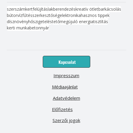
szerszám
kert
felújítás
lakberendezés
kreatív ötlet
barkácsolás
bútor
víz
fűtés
szerkesztőség
elektronika
hasznos tippek
dísznövény
hőszigetelés
tető
megújuló energia
tisztítás
kerti munka
beton
nyár
Kapcsolat
Impresszum
Médiaajánlat
Adatvédelem
Előfizetés
Szerzői jogok