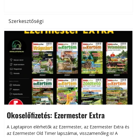
hőség káros hatásait.
l
Szerkesztőségi
Okoselőfizetés: Ezermester Extra
A Laptapiron elérhetők az Ezermester, az Ezermester Extra és
az Ezermester Old Timer lapszámai, visszamenőleg is! A