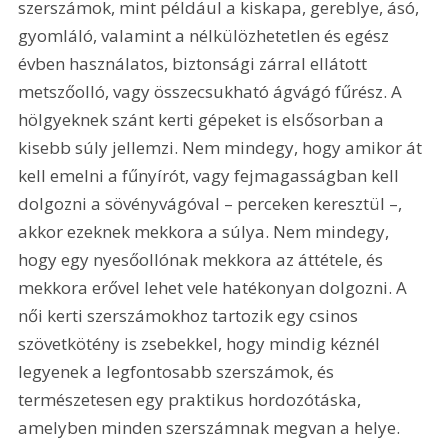
szerszámok, mint például a kiskapa, gereblye, ásó, 
gyomláló, valamint a nélkülözhetetlen és egész 
évben használatos, biztonsági zárral ellátott 
metszőolló, vagy összecsukható ágvágó fűrész. A 
hölgyeknek szánt kerti gépeket is elsősorban a 
kisebb súly jellemzi. Nem mindegy, hogy amikor át 
kell emelni a fűnyírót, vagy fejmagasságban kell 
dolgozni a sövényvágóval – perceken keresztül –, 
akkor ezeknek mekkora a súlya. Nem mindegy, 
hogy egy nyesőollónak mekkora az áttétele, és 
mekkora erővel lehet vele hatékonyan dolgozni. A 
női kerti szerszámokhoz tartozik egy csinos 
szövetkötény is zsebekkel, hogy mindig kéznél 
legyenek a legfontosabb szerszámok, és 
természetesen egy praktikus hordozótáska, 
amelyben minden szerszámnak megvan a helye.