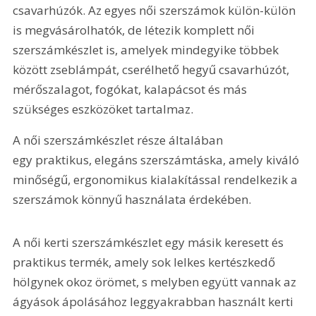
csavarhúzók. Az egyes női szerszámok külön-külön 
is megvásárolhatók, de létezik komplett női 
szerszámkészlet is, amelyek mindegyike többek 
között zseblámpát, cserélhető hegyű csavarhúzót, 
mérőszalagot, fogókat, kalapácsot és más 
szükséges eszközöket tartalmaz.
A női szerszámkészlet része általában 
egy praktikus, elegáns szerszámtáska, amely kiváló 
minőségű, ergonomikus kialakítással rendelkezik a 
szerszámok könnyű használata érdekében.
A női kerti szerszámkészlet egy másik keresett és 
praktikus termék, amely sok lelkes kertészkedő 
hölgynek okoz örömet, s melyben együtt vannak az 
ágyások ápolásához leggyakrabban használt kerti 