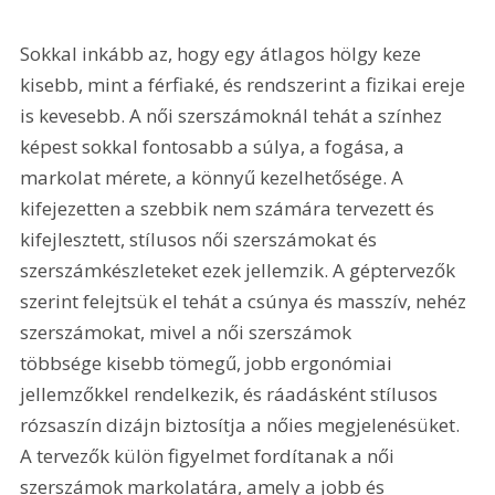
Sokkal inkább az, hogy egy átlagos hölgy keze 
kisebb, mint a férfiaké, és rendszerint a fizikai ereje 
is kevesebb. A női szerszámoknál tehát a színhez 
képest sokkal fontosabb a súlya, a fogása, a 
markolat mérete, a könnyű kezelhetősége. A 
kifejezetten a szebbik nem számára tervezett és 
kifejlesztett, stílusos női szerszámokat és 
szerszámkészleteket ezek jellemzik. A géptervezők 
szerint felejtsük el tehát a csúnya és masszív, nehéz 
szerszámokat, mivel a női szerszámok 
többsége kisebb tömegű, jobb ergonómiai 
jellemzőkkel rendelkezik, és ráadásként stílusos 
rózsaszín dizájn biztosítja a nőies megjelenésüket. 
A tervezők külön figyelmet fordítanak a női 
szerszámok markolatára, amely a jobb és 