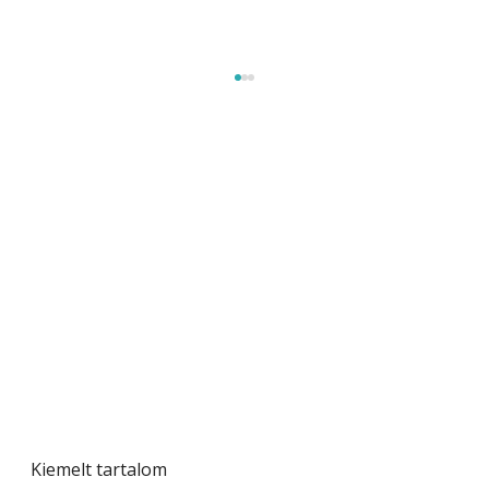
Naptej vagy napolaj? Melyiket válasszuk, és
miben különböznek?
Kiemelt tartalom