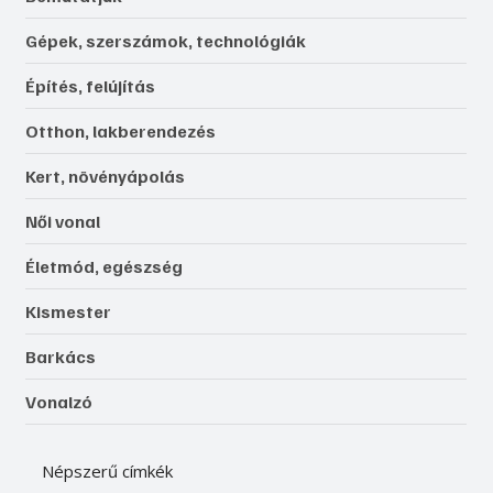
Gépek, szerszámok, technológiák
Építés, felújítás
Otthon, lakberendezés
Kert, növényápolás
Női vonal
Életmód, egészség
Kismester
Barkács
Vonalzó
Népszerű címkék