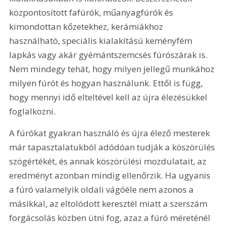
központosított fafúrók, műanyagfúrók és 
kimondottan kőzetekhez, kerámiákhoz 
használható, speciális kialakítású keményfém 
lapkás vagy akár gyémántszemcsés fúrószárak is. 
Nem mindegy tehát, hogy milyen jellegű munkához 
milyen fúrót és hogyan használunk. Ettől is függ, 
hogy mennyi idő elteltével kell az újra élezésükkel 
foglalkozni.
A fúrókat gyakran használó és újra élező mesterek 
már tapasztalatukból adódóan tudják a köszörülés 
szögértékét, és annak köszörülési mozdulatait, az 
eredményt azonban mindig ellenőrzik. Ha ugyanis 
a fúró valamelyik oldali vágóéle nem azonos a 
másikkal, az eltolódott keresztél miatt a szerszám 
forgácsolás közben ütni fog, azaz a fúró méreténél 