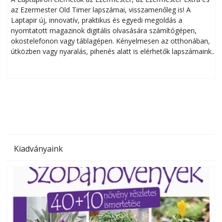
az Ezermester Old Timer lapszámai, visszamenőleg is! A
Laptapir új, innovatív, praktikus és egyedi megoldás a
L
nyomtatott magazinok digitális olvasására számítógépen,
okostelefonon vagy táblagépen. Kényelmesen az otthonában,
útközben vagy nyaralás, pihenés alatt is elérhetők lapszámaink.
ú
Bárhol, bármikor, akár külföldön élve vagy dolgozva is
B
olvashatók az Ezermester lapszámai. A Laptapir kényelmes
megoldás, mert: – t
Kiadványaink