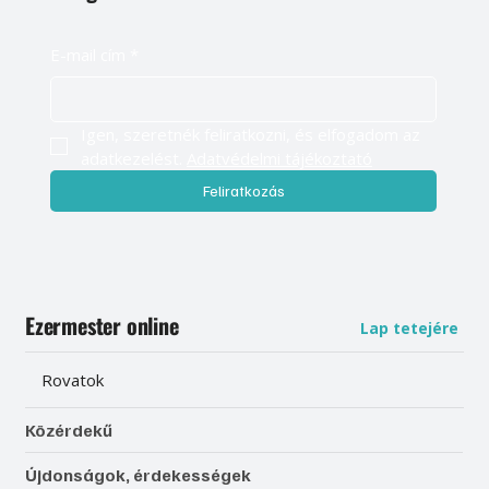
E-mail cím
*
Igen, szeretnék feliratkozni, és elfogadom az 
adatkezelést. 
Adatvédelmi tájékoztató
Feliratkozás
Ezermester online
Lap tetejére
Rovatok
Közérdekű
Újdonságok, érdekességek