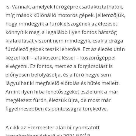
is. Vannak, amelyek fúrógépre csatlakoztathatók, 
míg mások különálló motoros gépek. Jellemzőjük, 
hogy mindegyik a fúrók élszögének az élezését 
könnyítik meg, a legalább ilyen fontos hátszög 
kialakítását viszont nem mindegyik, csak a drága 
fúróélező gépek teszik lehetővé. Ezt az élezés után 
kézzel kell – aláköszörüléssel – köszörűgéppel 
elvégezni. Ez fontos, mert ez a forgácsolást is 
előnyösen befolyásolja, és a fúró hegye sem 
lágyulhat ki megfelelő előtolás és hűtés mellett. 
Amint ilyen hiba lehetőségeket észlelünk a már 
megélezett fúrón, élezzük újra, de most már 
figyelmesebben és pontosságra törekedve.
A cikk az Ezermester alábbi nyomtatott 
lapszámában érhető el: 2021/NYÁR.