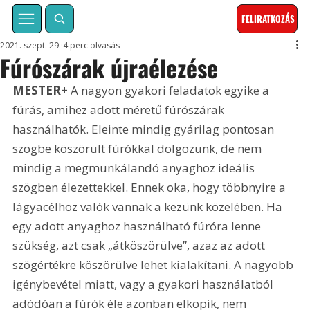
FELIRATKOZÁS
2021. szept. 29.
4 perc olvasás
Fúrószárak újraélezése
MESTER+
 A nagyon gyakori feladatok egyike a 
fúrás, amihez adott méretű fúrószárak 
használhatók. Eleinte mindig gyárilag pontosan 
szögbe köszörült fúrókkal dolgozunk, de nem 
mindig a megmunkálandó anyaghoz ideális 
szögben élezettekkel. Ennek oka, hogy többnyire a 
lágyacélhoz valók vannak a kezünk közelében. Ha 
egy adott anyaghoz használható fúróra lenne 
szükség, azt csak „átköszörülve”, azaz az adott 
szögértékre köszörülve lehet kialakítani. A nagyobb 
igénybevétel miatt, vagy a gyakori használatból 
adódóan a fúrók éle azonban elkopik, nem 