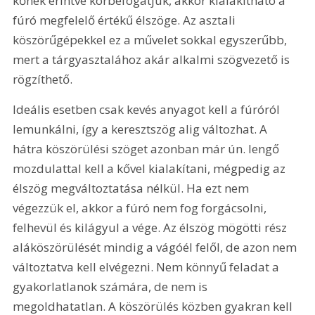
kőnek érintve körbefogatjuk, akkor kialakítható a 
fúró megfelelő értékű élszöge. Az asztali 
köszörűgépekkel ez a művelet sokkal egyszerűbb, 
mert a tárgyasztalához akár alkalmi szögvezető is 
rögzíthető.
Ideális esetben csak kevés anyagot kell a fúróról 
lemunkálni, így a keresztszög alig változhat. A 
hátra köszörülési szöget azonban már ún. lengő 
mozdulattal kell a kővel kialakítani, mégpedig az 
élszög megváltoztatása nélkül. Ha ezt nem 
végezzük el, akkor a fúró nem fog forgácsolni, 
felhevül és kilágyul a vége. Az élszög mögötti rész 
aláköszörülését mindig a vágóél felől, de azon nem 
változtatva kell elvégezni. Nem könnyű feladat a 
gyakorlatlanok számára, de nem is 
megoldhatatlan. A köszörülés közben gyakran kell 