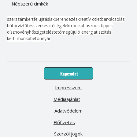
Népszerű címkék
szerszám
kert
felújítás
lakberendezés
kreatív ötlet
barkácsolás
bútor
víz
fűtés
szerkesztőség
elektronika
hasznos tippek
dísznövény
hőszigetelés
tető
megújuló energia
tisztítás
kerti munka
beton
nyár
Kapcsolat
Impresszum
Médiaajánlat
Adatvédelem
Előfizetés
Szerzői jogok