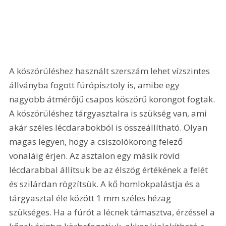
A köszörüléshez használt szerszám lehet vízszintes 
állványba fogott fúrópisztoly is, amibe egy 
nagyobb átmérőjű csapos köszörű korongot fogtak. 
A köszörüléshez tárgyasztalra is szükség van, ami 
akár széles lécdarabokból is összeállítható. Olyan 
magas legyen, hogy a csiszolókorong felező 
vonaláig érjen. Az asztalon egy másik rövid 
lécdarabbal állítsuk be az élszög értékének a felét 
és szilárdan rögzítsük. A kő homlokpalástja és a 
tárgyasztal éle között 1 mm széles hézag 
szükséges. Ha a fúrót a lécnek támasztva, érzéssel a 