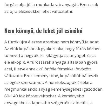
forgácsolja jól a munkadarab anyagát. Ezen csak 
az újra élezésükkel lehet változtatni.
Nem könnyű, de lehet jól csinálni
A fúrók újra élezése azonban nem könnyű feladat. 
Az élük kopásának gyakori oka, hogy fúrás közben 
túlhevül a hegyük. Ez kilágyítja az anyagot, és az 
éle elkopik. A fúrószárak anyaga általában gyors 
acél, illetve ennek különféle fémekkel ötvözött 
változata. Ezek keményebbé, kopásállóbbá teszik 
az egész szerszámot. A homlokszögük értéke a 
megmunkálandó anyag keménységéhez igazodóan 
80-140 fok között változhat. A keményebb 
anyagokhoz a laposabb szögérték az ideális, a 