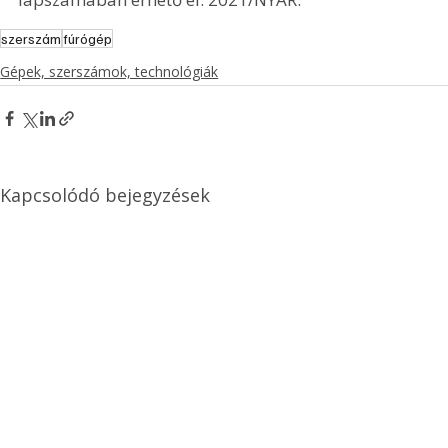
szerszám
fúrógép
Gépek, szerszámok, technológiák
Kapcsolódó bejegyzések