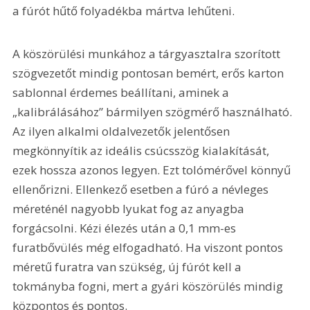
a fúrót hűtő folyadékba mártva lehűteni.
A köszörülési munkához a tárgyasztalra szorított 
szögvezetőt mindig pontosan bemért, erős karton 
sablonnal érdemes beállítani, aminek a 
„kalibrálásához” bármilyen szögmérő használható. 
Az ilyen alkalmi oldalvezetők jelentősen 
megkönnyítik az ideális csúcsszög kialakítását, 
ezek hossza azonos legyen. Ezt tolómérővel könnyű 
ellenőrizni. Ellenkező esetben a fúró a névleges 
méreténél nagyobb lyukat fog az anyagba 
forgácsolni. Kézi élezés után a 0,1 mm-es 
furatbővülés még elfogadható. Ha viszont pontos 
méretű furatra van szükség, új fúrót kell a 
tokmányba fogni, mert a gyári köszörülés mindig 
központos és pontos.