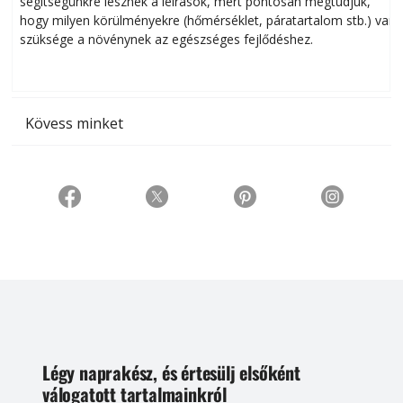
segítségünkre lesznek a leírások, mert pontosan megtudjuk,
k
hogy milyen körülményekre (hőmérséklet, páratartalom stb.) van
szüksége a növénynek az egészséges fejlődéshez.
t
Kövess minket
Légy naprakész, és értesülj elsőként
válogatott tartalmainkról