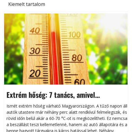
Kiemelt tartalom
Extrém hőség: 7 tanács, amivel
megóvhatjuk autónkat a nyári károktól
Ismét extrém hőség várható Magyarországon. A tűző napon álló
autók utastere már néhány perc alatt rendkívül felmelegszik, és
rövid időn belül akár a 60-70 °C-ot is megközelítheti. Ez nemcsak
n
a beszállást teszi kellemetlenné, hanem az autó állapotára és a
benne hagyott tárgyakra is káros hatással lehet. Néhány