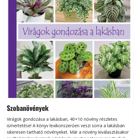
Szobanövények
Virágok gondozása a lakásban, 40+10 növény részletes
ismertetése! A könyv lexikonszerűen veszi sorra a lakásban
s
sikeresen tart­ha­tó növényeket. Már a növény kiválasztásakor
h