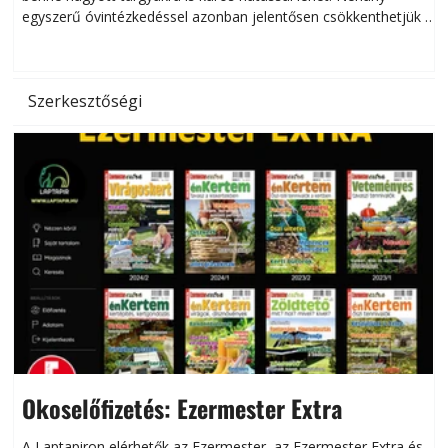
egyszerű óvintézkedéssel azonban jelentősen csökkenthetjük a
hőség káros hatásait.
l
Szerkesztőségi
Okoselőfizetés: Ezermester Extra
A Laptapiron elérhetők az Ezermester, az Ezermester Extra és