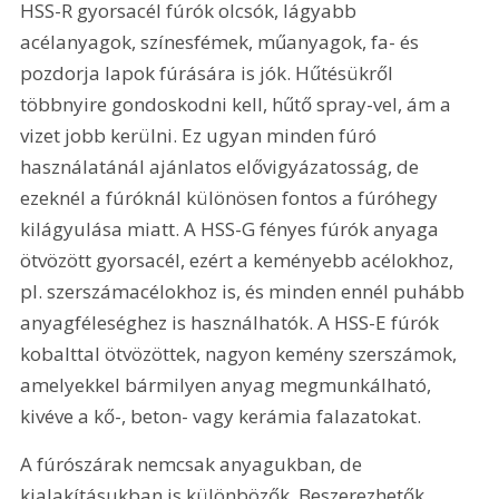
HSS-R gyorsacél fúrók olcsók, lágyabb 
acélanyagok, színesfémek, műanyagok, fa- és 
pozdorja lapok fúrására is jók. Hűtésükről 
többnyire gondoskodni kell, hűtő spray-vel, ám a 
vizet jobb kerülni. Ez ugyan minden fúró 
használatánál ajánlatos elővigyázatosság, de 
ezeknél a fúróknál különösen fontos a fúróhegy 
kilágyulása miatt. A HSS-G fényes fúrók anyaga 
ötvözött gyorsacél, ezért a keményebb acélokhoz, 
pl. szerszámacélokhoz is, és minden ennél puhább 
anyagféleséghez is használhatók. A HSS-E fúrók 
kobalttal ötvözöttek, nagyon kemény szerszámok, 
amelyekkel bármilyen anyag megmunkálható, 
kivéve a kő-, beton- vagy kerámia falazatokat.
A fúrószárak nemcsak anyagukban, de 
kialakításukban is különbözők. Beszerezhetők 