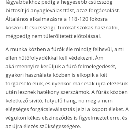
lágyabbakhoz pedig a hegyesebb csúcsszög 
biztosít jó anyagleválasztást, azaz forgácsolást. 
Általános alkalmazásra a 118-120 fokosra 
köszörült csúcsszögű fúrókat szokás használni, 
mégpedig nem túlerőltetett előtolással.
A munka közben a fúrók éle mindig felhevül, ami 
ellen hűtőfolyadékkal kell védekezni. Ám 
akármennyire kerüljük a fúró felmelegedését, 
gyakori használata közben is elkopik a két 
forgácsoló élük, és ilyenkor már csak újra élezésük 
után lesznek hatékony szerszámok. A fúrás közben 
keletkező sivító, fütyülő hang, no meg a nem 
elégséges forgácsleválasztás jelzi a kopott éleket. A 
végükön kékes elszíneződés is figyelmeztet erre, és 
az újra élezés szükségességére.