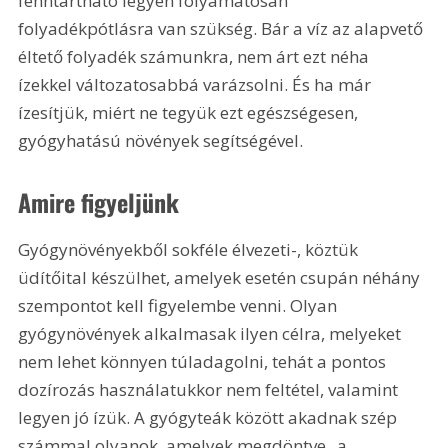
fenntartható legyen folyamatosan 
folyadékpótlásra van szükség. Bár a víz az alapvető 
éltető folyadék számunkra, nem árt ezt néha 
ízekkel változatosabbá varázsolni. És ha már 
ízesítjük, miért ne tegyük ezt egészségesen, 
gyógyhatású növények segítségével.
Amire figyeljünk
Gyógynövényekből sokféle élvezeti-, köztük 
üdítőital készülhet, amelyek esetén csupán néhány 
szempontot kell figyelembe venni. Olyan 
gyógynövények alkalmasak ilyen célra, melyeket 
nem lehet könnyen túladagolni, tehát a pontos 
dozírozás használatukkor nem feltétel, valamint 
legyen jó ízük. A gyógyteák között akadnak szép 
számmal olyanok, amelyek megdöntve „a 