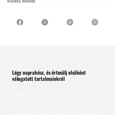
Kövess minket
Légy naprakész, és értesülj elsőként
válogatott tartalmainkról
E-mail cím
*
Igen, szeretnék feliratkozni, és elfogadom az 