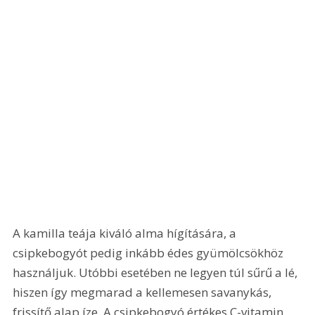
A kamilla teája kiváló alma hígítására, a 
csipkebogyót pedig inkább édes gyümölcsökhöz 
használjuk. Utóbbi esetében ne legyen túl sűrű a lé, 
hiszen így megmarad a kellemesen savanykás, 
frissítő alap íze. A csipkebogyó értékes C-vitamin 