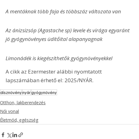
A mentáknak több faja és többszáz változata van
Az ánizsizsóp (Agastache sp) levele és virága egyaránt 
jó gyógynövényes üdítőital alapanyagnak
Limonádék is kiegészíthetők gyógynövényekkel
A cikk az Ezermester alábbi nyomtatott 
lapszámában érhető el: 2025/NYÁR.
dísznövény
nyár
gyógynövény
Otthon, lakberendezés
Női vonal
Életmód, egészség