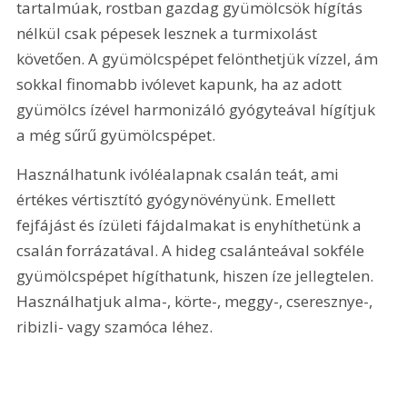
tartalmúak, rostban gazdag gyümölcsök hígítás 
nélkül csak pépesek lesznek a turmixolást 
követően. A gyümölcspépet felönthetjük vízzel, ám 
sokkal finomabb ivólevet kapunk, ha az adott 
gyümölcs ízével harmonizáló gyógyteával hígítjuk 
a még sűrű gyümölcspépet.
Használhatunk ivóléalapnak csalán teát, ami 
értékes vértisztító gyógynövényünk. Emellett 
fejfájást és ízületi fájdalmakat is enyhíthetünk a 
csalán forrázatával. A hideg csalánteával sokféle 
gyümölcspépet hígíthatunk, hiszen íze jellegtelen. 
Használhatjuk alma-, körte-, meggy-, cseresznye-, 
ribizli- vagy szamóca léhez.