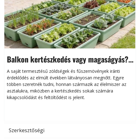
Balkon kertészkedés vagy magaságyás?
Helytakarékos kertészkedés
A saját termesztésű zöldségek és fűszernövények iránti
érdeklődés az elmúlt években látványosan megnőtt. Egyre
többen szeretnék tudni, honnan származik az élelmiszer az
l
asztalukra, miközben a kertészkedés sokak számára
kikapcsolódást és feltöltődést is jelent.
é
d
Szerkesztőségi