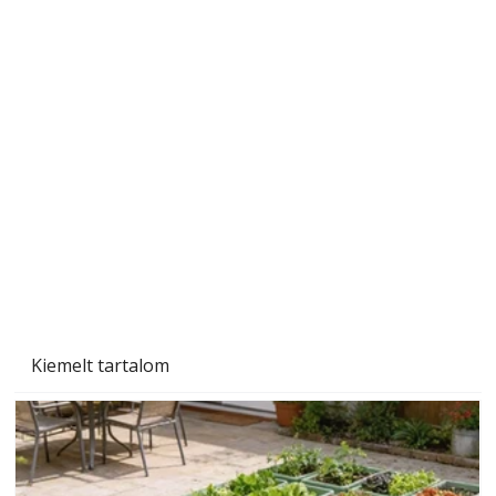
Naptej vagy napolaj? Melyiket válasszuk, és
miben különböznek?
Kiemelt tartalom