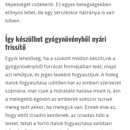
képességét csökkenti. Ez egyes betegségekben 
előnyös lehet, de egy sérüléskor hátránya is van 
bőven.
Így készülhet gyógynövényből nyári 
frissítő
Egyik lehetőség, ha a szokott módon készítünk a 
gyógynövényből forrázat formájában teát, majd 
azt lehűtjük, és jeges teaként fogyasztjuk. A hideg 
italok fogyasztása üdítően hat az emberi szervezet 
számára, már csak a hidratáló hatása miatt is, ám 
a melegebb égövön az emberek sokszor isznak 
meleg teát akkor, ha melegük van. Ennek elve az, 
hogy ettől izzadni kezdenek, az izzadás hűti a 
testet, tehát a forró italok fogyasztása valóban 