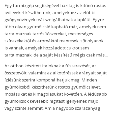
Egy turmixgép segítségével házilag is kitűnő rostos 
ivóleveket készíthetünk, amelyekhez az előbbi 
gyógynövények teái szolgálhatnak alapléül. Egyre 
több olyan gyümölcslé kapható már, amelyek nem 
tartalmaznak tartósítószereket, mesterséges 
színezékektől és aromáktól mentesek, sőt olyanok 
is vannak, amelyek hozzáadott cukrot sem 
tartalmaznak, de a saját készítésű mégis csak más...
Az otthon készített italoknak a fűszerezését, az 
összetevőit, valamint az alkotórészek arányait saját 
ízlésünk szerint komponálhatjuk meg. Minden 
gyümölcsből készíthetünk rostos gyümölcslevet, 
mosásukat és kimagolásukat követően. A lédúsabb 
gyümölcsök kevesebb hígítást igényelnek majd, 
vagy szinte semmit. Ám a nagyobb szárazanyag 