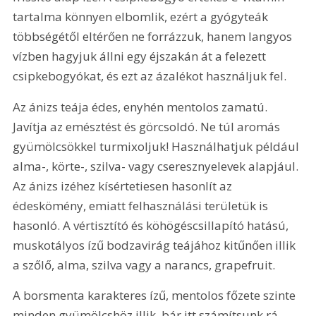
tartalma könnyen elbomlik, ezért a gyógyteák 
többségétől eltérően ne forrázzuk, hanem langyos 
vízben hagyjuk állni egy éjszakán át a felezett 
csipkebogyókat, és ezt az ázalékot használjuk fel.
Az ánizs teája édes, enyhén mentolos zamatú. 
Javítja az emésztést és görcsoldó. Ne túl aromás 
gyümölcsökkel turmixoljuk! Használhatjuk például 
alma-, körte-, szilva- vagy cseresznyelevek alapjául. 
Az ánizs izéhez kísértetiesen hasonlít az 
édeskömény, emiatt felhasználási területük is 
hasonló. A vértisztító és köhögéscsillapító hatású, 
muskotályos ízű bodzavirág teájához kitűnően illik 
a szőlő, alma, szilva vagy a narancs, grapefruit.
A borsmenta karakteres ízű, mentolos főzete szinte 
minden gyümölcshöz illik, bár itt számítsunk rá, 