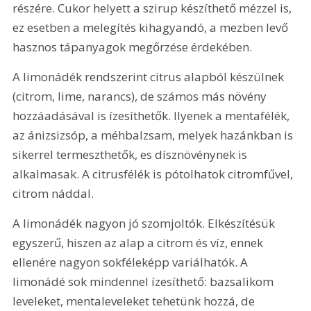
részére. Cukor helyett a szirup készíthető mézzel is, 
ez esetben a melegítés kihagyandó, a mezben levő 
hasznos tápanyagok megőrzése érdekében.
A limonádék rendszerint citrus alapból készülnek 
(citrom, lime, narancs), de számos más növény 
hozzáadásával is ízesíthetők. Ilyenek a mentafélék, 
az ánizsizsóp, a méhbalzsam, melyek hazánkban is 
sikerrel termeszthetők, es dísznövénynek is 
alkalmasak. A citrusfélék is pótolhatok citromfűvel, 
citrom náddal.
A limonádék nagyon jó szomjoltók. Elkészítésük 
egyszerű, hiszen az alap a citrom és víz, ennek 
ellenére nagyon sokféleképp variálhatók. A 
limonádé sok mindennel ízesíthető: bazsalikom 
leveleket, mentaleveleket tehetünk hozzá, de 