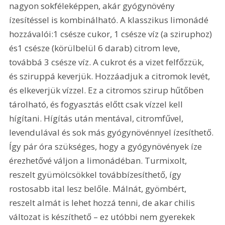
nagyon sokféleképpen, akár gyógynövény 
ízesítéssel is kombinálható. A klasszikus limonádé 
hozzávalói:1 csésze cukor, 1 csésze víz (a sziruphoz) 
és1 csésze (körülbelül 6 darab) citrom leve, 
továbbá 3 csésze víz. A cukrot és a vizet felfőzzük, 
és sziruppá keverjük. Hozzáadjuk a citromok levét, 
és elkeverjük vízzel. Ez a citromos szirup hűtőben 
tárolható, és fogyasztás előtt csak vízzel kell 
hígítani. Hígítás után mentával, citromfűvel, 
levendulával és sok más gyógynövénnyel ízesíthető. 
Így pár óra szükséges, hogy a gyógynövények íze 
érezhetővé váljon a limonádéban. Turmixolt, 
reszelt gyümölcsökkel továbbízesíthető, így 
rostosabb ital lesz belőle. Málnát, gyömbért, 
reszelt almát is lehet hozzá tenni, de akar chilis 
változat is készíthető – ez utóbbi nem gyerekek 