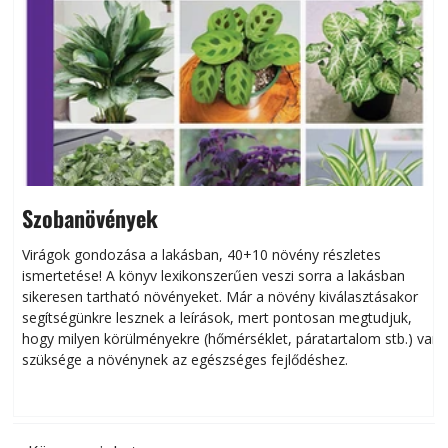
Szobanövények
Virágok gondozása a lakásban, 40+10 növény részletes
ismertetése! A könyv lexikonszerűen veszi sorra a lakásban
s
sikeresen tart­ha­tó növényeket. Már a növény kiválasztásakor
h
segítségünkre lesznek a leírások, mert pontosan megtudjuk,
k
hogy milyen körülményekre (hőmérséklet, páratartalom stb.) van
szüksége a növénynek az egészséges fejlődéshez.
t