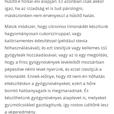
hűsítő e fizikai elv alapján. Ez azonban csak akkor 
igaz, ha az izzadság el is tud párologni, 
máskülönben nem érvényesül a hűsítő hatás.
Másik módszer, hogy citromos limonádét készítünk 
hagyományosan cukorsziruppal, vagy 
kalóriamentes édesítéssel (például stevia 
felhasználásával), és ezt ízesítjük vagy kellemes ízű 
gyógyteák hozzáadásával, vagy az is egy megoldás, 
hogy a friss gyógynövények leveleiből mozsárban 
pépesítve némi levet nyerünk, és ezzel ízesítjük a 
limonádét. Ennek előnye, hogy itt nem éri hőhatás 
elkészítéskor a gyógynövényeket, ezért a hőre 
bomló hatóanyagaik is megmaradnak. És 
készíthetünk gyógynövényes alaplevet is, melyeket 
gyümölcsökkel gazdagítunk, így rostos üdítőnk lesz 
a végeredmény.