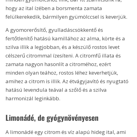
hogy az ital ízében a borsmenta zamata 
felülkerekedik, bármilyen gyümölccsel is keverjük.
A gyomorerősítő, gyulladáscsökkentő és 
fertőtlenítő hatású kamillához az alma, körte és a 
szilva illik a legjobban, és a készülő rostos levet 
célszerű citrommal ízesíteni. A citromfű illata és 
zamata nagyon hasonlít a citroméhoz, ezért 
minden olyan teához, rostos léhez keverhetjük, 
amihez a citrom is illik. Az étvágyjavító és nyugtató 
hatású levendula teával a szőlő és a szilva 
harmonizál leginkább.
Limonádé, de gyógynövényesen
A limonádé egy citrom és víz alapú hideg ital, ami 