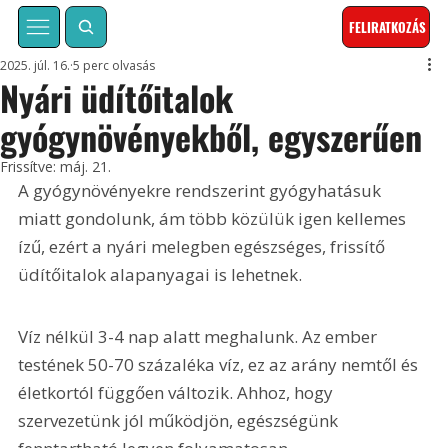
FELIRATKOZÁS
2025. júl. 16.
5 perc olvasás
Nyári üdítőitalok
gyógynövényekből, egyszerűen
Frissítve:
máj. 21.
A gyógynövényekre rendszerint gyógyhatásuk 
miatt gondolunk, ám több közülük igen kellemes 
ízű, ezért a nyári melegben egészséges, frissítő 
üdítőitalok alapanyagai is lehetnek.
Víz nélkül 3-4 nap alatt meghalunk. Az ember 
testének 50-70 százaléka víz, ez az arány nemtől és 
életkortól függően változik. Ahhoz, hogy 
szervezetünk jól működjön, egészségünk 