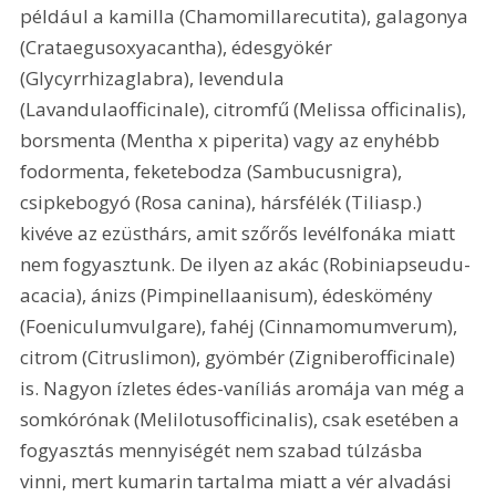
például a kamilla (Chamomillarecutita), galagonya 
(Crataegusoxyacantha), édesgyökér 
(Glycyrrhizaglabra), levendula 
(Lavandulaofficinale), citromfű (Melissa officinalis), 
borsmenta (Mentha x piperita) vagy az enyhébb 
fodormenta, feketebodza (Sambucusnigra), 
csipkebogyó (Rosa canina), hársfélék (Tiliasp.) 
kivéve az ezüsthárs, amit szőrős levélfonáka miatt 
nem fogyasztunk. De ilyen az akác (Robiniapseudu-
acacia), ánizs (Pimpinellaanisum), édeskömény 
(Foeniculumvulgare), fahéj (Cinnamomumverum), 
citrom (Citruslimon), gyömbér (Zigniberofficinale) 
is. Nagyon ízletes édes-vaníliás aromája van még a 
somkórónak (Melilotusofficinalis), csak esetében a 
fogyasztás mennyiségét nem szabad túlzásba 
vinni, mert kumarin tartalma miatt a vér alvadási 