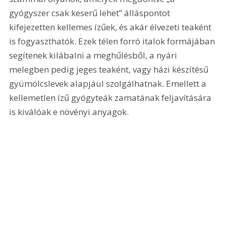
gyógyszer csak keserű lehet” álláspontot 
kifejezetten kellemes ízűek, és akár élvezeti teaként 
is fogyaszthatók. Ezek télen forró italok formájában 
segítenek kilábalni a meghűlésből, a nyári 
melegben pedig jeges teaként, vagy házi készítésű 
gyümölcslevek alapjául szolgálhatnak. Emellett a 
kellemetlen ízű gyógyteák zamatának feljavítására 
is kiválóak e növényi anyagok.