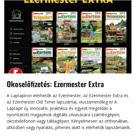
Okoselőfizetés: Ezermester Extra
A Laptapiron elérhetők az Ezermester, az Ezermester Extra és
az Ezermester Old Timer lapszámai, visszamenőleg is! A
Laptapir új, innovatív, praktikus és egyedi megoldás a
L
nyomtatott magazinok digitális olvasására számítógépen,
okostelefonon vagy táblagépen. Kényelmesen az otthonában,
útközben vagy nyaralás, pihenés alatt is elérhetők lapszámaink.
ú
Bárhol, bármikor, akár külföldön élve vagy dolgozva is
B