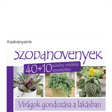
olvashatók az Ezermester lapszámai. A Laptapir kényelmes
megoldás, mert: – t
Kiadványaink