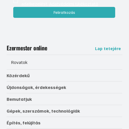
adatkezelést. 
Adatvédelmi tájékoztató
Feliratkozás
Ezermester online
Lap tetejére
Rovatok
Közérdekű
Újdonságok, érdekességek
Bemutatjuk
Gépek, szerszámok, technológiák
Építés, felújítás