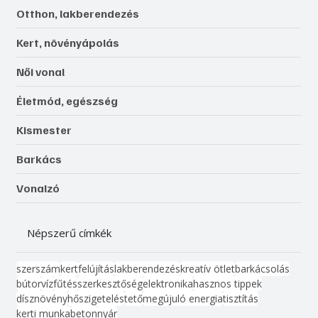
Otthon, lakberendezés
Kert, növényápolás
Női vonal
Életmód, egészség
Kismester
Barkács
Vonalzó
Népszerű címkék
szerszám
kert
felújítás
lakberendezés
kreatív ötlet
barkácsolás
bútor
víz
fűtés
szerkesztőség
elektronika
hasznos tippek
dísznövény
hőszigetelés
tető
megújuló energia
tisztítás
kerti munka
beton
nyár