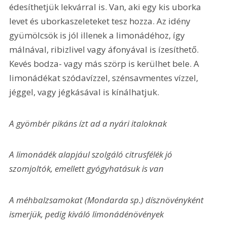
édesíthetjük lekvárral is. Van, aki egy kis uborka 
levet és uborkaszeleteket tesz hozza. Az idény 
gyümölcsök is jól illenek a limonádéhoz, így 
málnával, ribizlivel vagy áfonyával is ízesíthető. 
Kevés bodza- vagy más szörp is kerülhet bele. A 
limonádékat szódavízzel, szénsavmentes vízzel, 
jéggel, vagy jégkásával is kínálhatjuk.
A gyömbér pikáns ízt ad a nyári italoknak
A limonádék alapjául szolgáló citrusfélék jó 
szomjoltók, emellett gyógyhatásuk is van
A méhbalzsamokat (Mondarda sp.) dísznövényként 
ismerjük, pedig kiváló limonádénövények