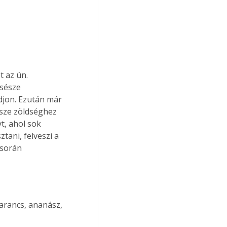
 az ún. 
sésze 
djon. Ezután már 
észe zöldséghez 
t, ahol sok 
tani, felveszi a 
 során 
narancs, ananász, 