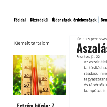
Főoldal
Közérdekű
Újdonságok, érdekességek
Bem
jún. 13.
5 perc olva
Aszalá
Kiemelt tartalom
Frissítve:
júl. 22.
Az aszalt él
tartósításhoz
ráadásul nin
fagyasztásná
és tápértékü
kompótot is 
Extrém hőség: 7