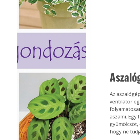
Aszalóg
Az aszalógép
ventilátor e
folyamatosan
aszalni. Egy 
gyümölcsöt, 
hogy ne tudj