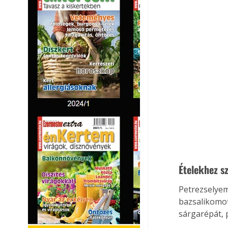
Ételekhez s
Petrezselyemz
bazsalikomot
sárgarépát, 