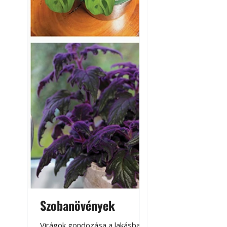
Szobanövények
Virágoskert: k
teraszon, laká
Virágok gondozása a lakásban,