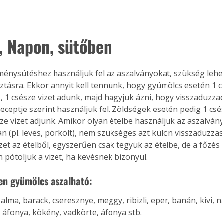
, Napon, sütőben
énysütéshez használjuk fel az aszalványokat, szükség lehet
ztásra. Ekkor annyit kell tennünk, hogy gyümölcs esetén 1 c
 1 csésze vizet adunk, majd hagyjuk ázni, hogy visszaduzza
eceptje szerint használjuk fel. Zöldségek esetén pedig 1 cs
ze vizet adjunk. Amikor olyan ételbe használjuk az aszalvány
 (pl. leves, pörkölt), nem szükséges azt külön visszaduzzasz
zet az ételből, egyszerűen csak tegyük az ételbe, de a főzés
 pótoljuk a vizet, ha kevésnek bizonyul.
en gyümölcs aszalható:
, alma, barack, cseresznye, meggy, ribizli, eper, banán, kivi, 
áfonya, kökény, vadkörte, áfonya stb.