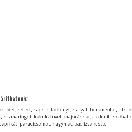
záríthatunk:
öldet, zellert, kaprot, tárkonyt, zsályát, borsmentát, citrom
, rozmaringot, kakukkfüvet, majoránnát, cukkinit, zöldbabot
paprikát, paradicsomot, hagymát, padlizsánt stb.