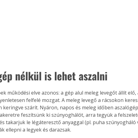
ép nélkül is lehet aszalni
ek működési elve azonos: a gép alul meleg levegőt állít elő, 
gyenletesen felfelé mozgat. A meleg levegő a rácsokon keres
 keringve szárít. Nyáron, napos és meleg időben aszalógép 
fakeretre feszítsünk ki szúnyoghálót, arra tegyük a felszelet
és takarjuk le légáteresztő anyaggal (pl. puha szúnyogháló v
ák ellepni a legyek és darazsak.