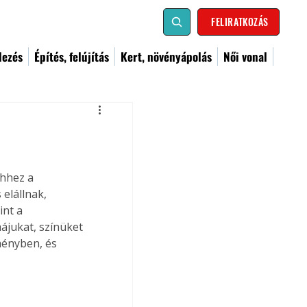
FELIRATKOZÁS
dezés
Építés, felújítás
Kert, növényápolás
Női vonal
hhez a 
elállnak, 
int a 
jukat, színüket 
ményben, és 