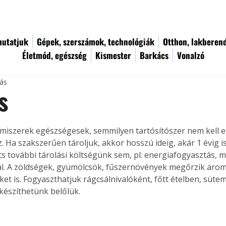
utatjuk
Gépek, szerszámok, technológiák
Otthon, lakberen
Életmód, egészség
Kismester
Barkács
Vonalzó
sás
s
elmiszerek egészségesek, semmilyen tartósítószer nem kell e
. Ha szakszerűen tároljuk, akkor hosszú ideig, akár 1 évig is 
cs további tárolási költségünk sem, pl. energiafogyasztás, m
l. A zöldségek, gyümölcsök, fűszernövények megőrzik aromá
ket is. Fogyaszthatjuk rágcsálnivalóként, főtt ételben, süte
készíthetünk belőlük.