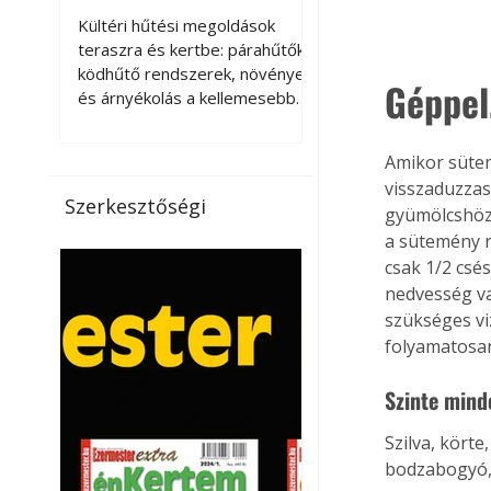
kellemesebbé a
Kültéri hűtési megoldások
teraszt és a kertet?
teraszra és kertbe: párahűtők,
ködhűtő rendszerek, növények
Géppel
és árnyékolás a kellemesebb
nyári mikroklímáért. A kültéri
hűtés kérdése az utóbbi
Amikor sütem
években egyre nagyobb
visszaduzzas
jelentőséget kapott, ahogy a
Szerkesztőségi
gyümölcshöz,
nyári hőhullámok gyakoribbá és
a sütemény r
intenzívebbé váltak. Míg
korábban elsősorban a beltéri
csak 1/2 csés
klímaberendezések jelentették
nedvesség van
a megoldást a meleg ellen, ma
szükséges vi
már egyre többen keresnek
folyamatosan
olyan kültéri hűtési
lehetőségeket is, amelyek a
Szinte mind
teraszok, erkélyek, kertek vagy
vendégl
Szilva, körte
bodzabogyó, 