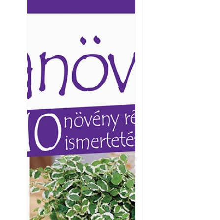
Ezermester lapszámai. A
Ezermester lapszámai
Laptapir kényelmes megoldás,
Laptapir kényelmes 
mert: – t
mert: – t