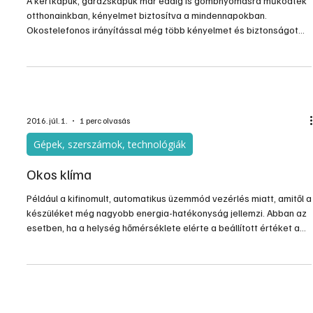
Támogatott tartalom
Kapunyitás felhővel
A kertkapuk, garázskapuk már eddig is gombnyomásra működtek
otthonainkban, kényelmet biztosítva a mindennapokban.
Okostelefonos irányítással még több kényelmet és biztonságot
kapunk.
2016. júl. 1.
1 perc olvasás
Gépek, szerszámok, technológiák
Okos klíma
Például a kifinomult, automatikus üzemmód vezérlés miatt, amitől a
készüléket még nagyobb energia-hatékonyság jellemzi. Abban az
esetben, ha a helység hőmérséklete elérte a beállított értéket a
klímaberendezés automatikusan energiatakarékos üzemre