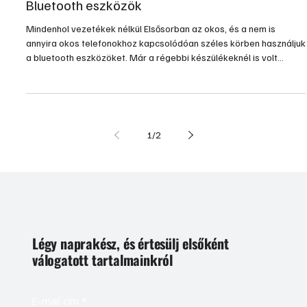
űtésszabályozási megoldást kínál a Honeywell.
2015. máj. 29.
3 perc olvasás
Gépek, szerszámok, technológiák
Bluetooth eszközök
Mindenhol vezetékek nélkül Elsősorban az okos, és a nem is
annyira okos telefonokhoz kapcsolódóan széles körben használjuk
a bluetooth eszközöket. Már a régebbi készülékeknél is volt
lehetőség akár egymás közötti adatátvitelre, akár fülhallgató
(headset) működtetésére, de ez az adatátviteli…
1
/
2