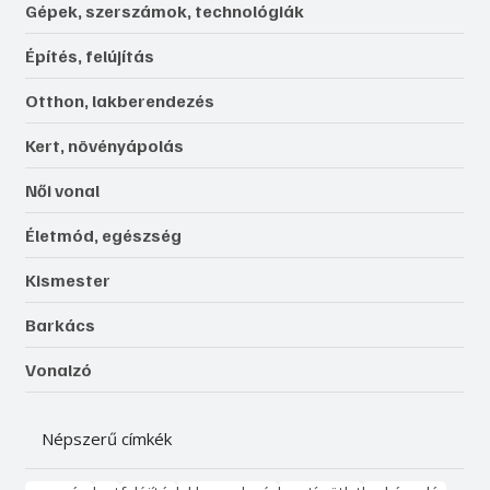
Újdonságok, érdekességek
Bemutatjuk
Gépek, szerszámok, technológiák
Építés, felújítás
Otthon, lakberendezés
Kert, növényápolás
Női vonal
Életmód, egészség
Kismester
Barkács
Vonalzó