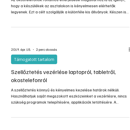
Telefonállványok saját kezűleg
Az okostelefonok rohamos elterjedése magával hozta az igényt,
hogy a készülékek az asztalokon is kényelmesen elérhetők
legyenek. Ezt a célt szolgálják a különféle kis állványok. Készen is
megvásárolhatók, a kínálatuk pedig elég bőséges. Ám akiknek
ezek esetleg nem elég egyediek, fából elkészíthetik a saját asztali
telefonállványukat.
2019. ápr. 18.
2 perc olvasás
Támogatott tartalom
Szellőztetés vezérlése laptopról, tabletről,
okostelefonról
A szellőztetés könnyű és kényelmes kezelése határok nélküli.
Használhatjuk saját megszokott eszközeinket a vezérlésre, nincs
szükség programok telepítésére, applikációk letöltésére. A
piacvezető német Helios ventilátorgyártó cég szellőztető
rendszereinél már szériakivitelben érhető el a beépített internet