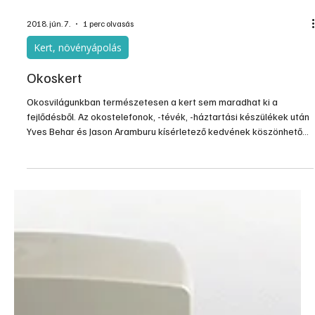
technológiás vezérlés (easyControls). A legújabb fejlesztések
irányok fókuszába a gépek szabályozása került, mivel így tehető
még hatékonyabbá és takarékosabbá a gépi szellő
2018. jún. 7.
1 perc olvasás
Kert, növényápolás
Okoskert
Okosvilágunkban természetesen a kert sem maradhat ki a
fejlődésből. Az okostelefonok, -tévék, -háztartási készülékek után
Yves Behar és Jason Aramburu kísérletező kedvének köszönhetően
megérkezett az első okos kerti eszköz is, aminek elemei WiFi-n
vagy okostelefonon keresztül kommunikálnak egymással. Ez az
intelligens találmány hőmérséklet, páratartalom, napsugárzás
méréseket végez, majd az időjárási viszonyok függvényében a
megfelelő időben indítja el pl. a kerti öntözőrends