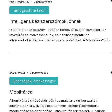
kapcsol, és a ventilátor is minimális fokozatra vált.
2016. márc. 15.
2 perc olvasás
Támogatott tartalom
Intelligens kéziszerszámok jönnek
Okostelefonon és számítógépen keresztül szabályozhatóak az
ütvefúrók és csavarbehajtók, és a felhőbe mentik az
elhasználódásukra vonatkozó szervizadatokat. A Milwaukee® új
technológiája megnöveli a szerszámok élettartamát és csökkenti
a selejtet.
2015. dec. 2.
3 perc olvasás
Újdonságok, érdekességek