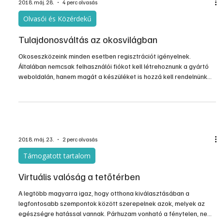
operációs rendszerekhez tölthető le. Az alkalmazás elindításához
a www.cameconnect.net oldalon felhasználói fiókot kell létrehozni,
és regisztrálni kell a megvásárolt Gateway eszközünket.
2018. máj. 28.
4 perc olvasás
Olvasói és Közérdekű
Tulajdonosváltás az okosvilágban
Okoseszközeink minden esetben regisztrációt igényelnek.
Általában nemcsak felhasználói fiókot kell létrehoznunk a gyártó
weboldalán, hanem magát a készüléket is hozzá kell rendelnünk
ehhez a felhasználói fiókhoz. Pl. egy okosfűtés saját routerének
vagy/és magának az okostermosztátnak is van egy száma, ami a
készülékre rá van írva, és a regisztráció során ezeket is meg kell
adnunk. Sok gyártó nem kódot ad meg, amelyet be kell gépelni,
hanem a regisztráció során be kell olvasn.
2018. máj. 23.
2 perc olvasás
Támogatott tartalom