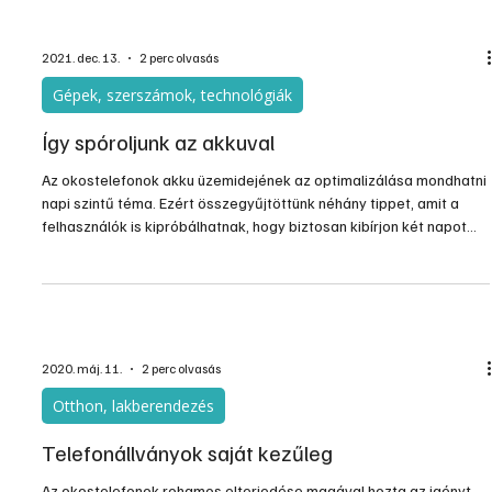
hanem személyünk, egészségünk védelmét, sőt, még a
biztonságérzetünk növelését is. Okosotthon rendszerünk
rengeteg lehetőséget kínál fel, ezért a meglévő érzékelőket, az
intelligens vezérlést és a távoli elérhetőség lehetőségét
mindenképpen érdeme.
2021. dec. 13.
2 perc olvasás
Gépek, szerszámok, technológiák
Így spóroljunk az akkuval
Az okostelefonok akku üzemidejének az optimalizálása mondhatni
napi szintű téma. Ezért összegyűjtöttünk néhány tippet, amit a
felhasználók is kipróbálhatnak, hogy biztosan kibírjon két napot
egy telefon.
2020. máj. 11.
2 perc olvasás
Otthon, lakberendezés