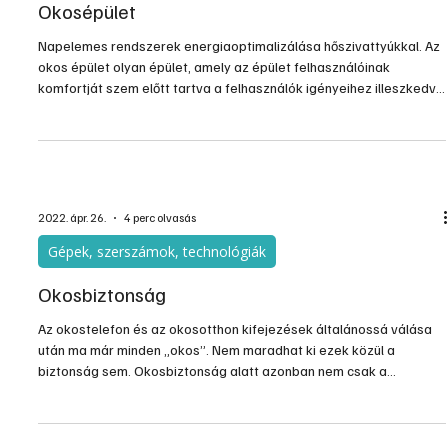
Gépek, szerszámok, technológiák
Okosépület
Napelemes rendszerek energiaoptimalizálása hőszivattyúkkal. Az
okos épület olyan épület, amely az épület felhasználóinak
komfortját szem előtt tartva a felhasználók igényeihez illeszkedve
működik. Figyelembe veszi a közműhálózat jelzéseit. A
felhasználói és közműhálózati igényekhez történő
alkalmazkodását információs és kommunikációs technológiák és
elektronikus rendszerek segítik elő.
2022. ápr. 26.
4 perc olvasás
Gépek, szerszámok, technológiák
Okosbiztonság
Az okostelefon és az okosotthon kifejezések általánossá válása
után ma már minden „okos”. Nem maradhat ki ezek közül a
biztonság sem. Okosbiztonság alatt azonban nem csak a
vagyonvédelmet, vagyonbiztonságot, betörésvédelmet értjük,