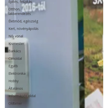
Építés, felújítás
Otthon,
lakberendezés
Életmód, egészség
Kert, növényápolás
Női vonal
Kismester
Barkács
Címoldal
Egyéb
Elektronika
Hobby
Általános
Információs oldal
Oldtimer