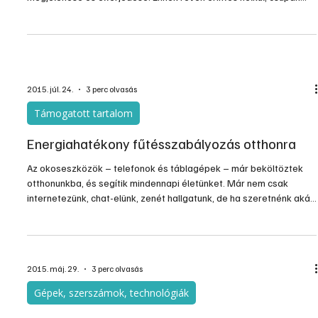
Mobiltárca
A bankkártyák, hűségkártyák használatának új korszakát
jelentheti az NFC (Near Field Communications) technológia
megjelenése és elterjedése. Ennek révén érintés nélkül, csupán
pár centiméteres távolságból biztonságosan fizethetünk,
érvényesíthetjük hűségkártyáinkat, beléphetünk irodánkba vagy
jegyet válthatunk/érvényesíthetünk.
2015. júl. 24.
3 perc olvasás
Támogatott tartalom
Energiahatékony fűtésszabályozás otthonra
Az okoseszközök – telefonok és táblagépek – már beköltöztek
otthonunkba, és segítik mindennapi életünket. Már nem csak
internetezünk, chat-elünk, zenét hallgatunk, de ha szeretnénk akár
a tv csatornákat is kapcsolgathatjuk, vagy a világításon is
állíthatunk, de akár a fűtést is szabályozhatjuk segítségükkel.
Készüljön fel időben a fűtési szezonra és nézze meg, milyen „okos”