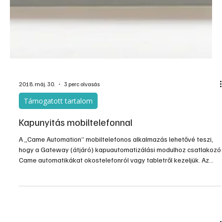
2018. máj. 30.
3 perc olvasás
Támogatott tartalom
Kapunyitás mobiltelefonnal
A „Came Automation” mobiltelefonos alkalmazás lehetővé teszi,
hogy a Gateway (átjáró) kapuautomatizálási modulhoz csatlakozó
Came automatikákat okostelefonról vagy tabletről kezeljük. Az
alkalmazás Andriod-os (Google Play) és iOS-es (AppStore)