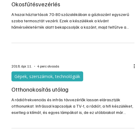
2018. ápr. 11.
3 perc olvasás
Gépek, szerszámok, technológiák
Okosfűtésvezérlés
A hazai háztartások 70-80 százalékában a gázkazánt egyszerű
szoba termosztát vezérli. Ezek a készülékek a kívánt
hőmérsékletérték alatt bekapcsolják a kazánt, majd felfűtve a
helyiséget, a beállított érték fölött lekapcsolják azt. Fenti működés
magával vonja a helyiség jelentős hőmérséklet ingadozását, ami a
komfortérzet mellett az energiafogyasztásra is kedvezőtlen
hatással van. A korszerű fűtésvezérlések úgy tudják a fűtést
irányítani, hogy a komfortérzet minden szempontból
2018. ápr. 11.
4 perc olvasás
Gépek, szerszámok, technológiák
Otthonokosítás utólag
A rádiófrekvenciás és infrás távvezérlők lassan elárasztják