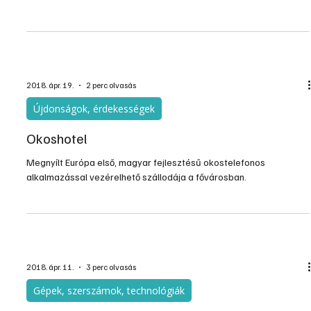
Virtuális valóság a tetőtérben
A legtöbb magyarra igaz, hogy otthona kiválasztásában a
legfontosabb szempontok között szerepelnek azok, melyek az
egészségre hatással vannak. Párhuzam vonható a fénytelen, nem
megfelelő belső klímájú otthonok és a fáradékonyság, illetve a
legyengült immunrendszer között. A magyarok 15 százaléka érzi
az átlagnál betegebbnek magát, negyede panaszkodik gyakori
fáradékonyságra, közel kétharmaduk pedig folyamatosan kiújuló
torokfájástól és náthaszerű tünetektől szenved.
2018. ápr. 19.
2 perc olvasás
Újdonságok, érdekességek
Okoshotel
Megnyílt Európa első, magyar fejlesztésű okostelefonos
alkalmazással vezérelhető szállodája a fővárosban.