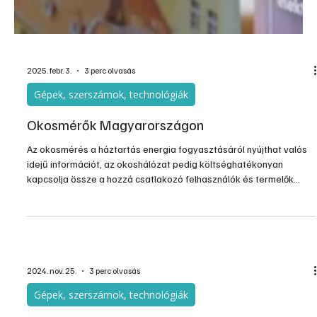
2025. febr. 3.
3 perc olvasás
Gépek, szerszámok, technológiák
Okosmérők Magyarországon
Az okosmérés a háztartás energia fogyasztásáról nyújthat valós
idejű információt, az okoshálózat pedig költséghatékonyan
kapcsolja össze a hozzá csatlakozó felhasználók és termelők
működését, hogy egy hatékony és magas biztonsági ellátású
rendszert biztosítson.
2024. nov. 25.
3 perc olvasás