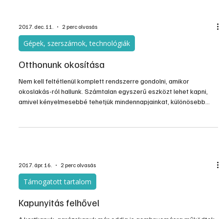
otthonunkat. Infrással kapcsoljuk a TV-t, a rádiót, a hifi készüléket,
esetleg a klímát, és egyes lámpákat is, de ez utóbbiakat már
inkább rádiófrekvencián működő távvezérlővel. Van előnye, mert a
távirányítónak nem kell látnia a készüléket. Kaphatók RF
távkapcsolóval kapcsolható konnektorok, ezekből szettek is, ahol
egy távirányítóval több konnektor is vezérelhető. Már csak egy a
baj, hogy egy bőröndnyi távirányítót
2017. dec. 11.
2 perc olvasás
Gépek, szerszámok, technológiák
Otthonunk okosítása
Nem kell feltétlenül komplett rendszerre gondolni, amikor
okoslakás-ról hallunk. Számtalan egyszerű eszközt lehet kapni,
amivel kényelmesebbé tehetjük mindennapjainkat, különösebb
átalakítás nélkül modernizálhatjuk otthonunkat.
2017. ápr. 16.
2 perc olvasás