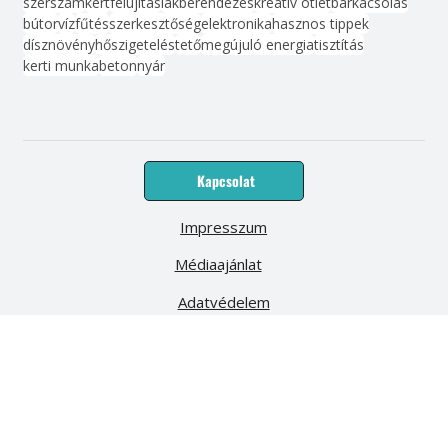
Népszerű címkék
szerszám
kert
felújítás
lakberendezés
kreatív ötlet
barkácsolás
bútor
víz
fűtés
szerkesztőség
elektronika
hasznos tippek
dísznövény
hőszigetelés
tető
megújuló energia
tisztítás
kerti munka
beton
nyár
Kapcsolat
Impresszum
Médiaajánlat
Adatvédelem
Előfizetés