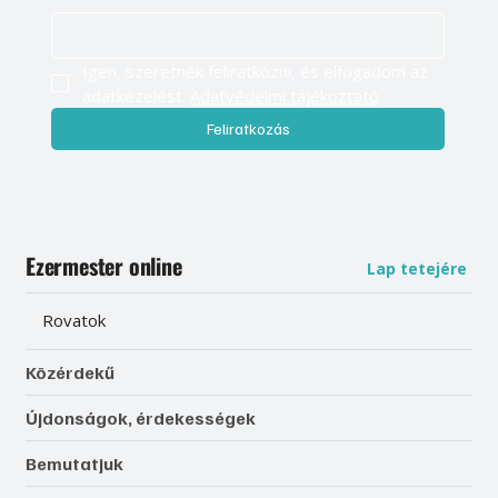
Légy naprakész, és értesülj elsőként
válogatott tartalmainkról
E-mail cím
*
Igen, szeretnék feliratkozni, és elfogadom az 
adatkezelést. 
Adatvédelmi tájékoztató
Feliratkozás
Ezermester online
Lap tetejére
Rovatok
Közérdekű