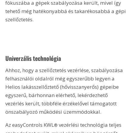
fókuszába a gépek szabályozása került, mivel így 
tehető még hatékonyabbá és takarékosabbá a gépi 
szellőztetés.
Univerzális technológia
Ahhoz, hogy a szellőztetés vezérlése, szabályozása 
felhasználói oldalról még egyszerűbb legyen a 
Helios lakásszellőztető (hővisszanyerős) gépeibe 
egyszerű, bárhonnan elérhető, lekérdezhető 
vezérlés került, többféle érzékelővel támogatott 
önszabályozó működési üzemmódokkal.
Az easyControls KWL
 vezérlési technológia teljes 
®