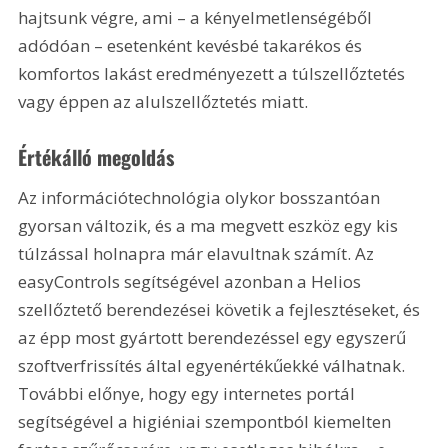
hajtsunk végre, ami – a kényelmetlenségéből 
adódóan – esetenként kevésbé takarékos és 
komfortos lakást eredményezett a túlszellőztetés 
vagy éppen az alulszellőztetés miatt.
Értékálló megoldás
Az információtechnológia olykor bosszantóan 
gyorsan változik, és a ma megvett eszköz egy kis 
túlzással holnapra már elavultnak számít. Az 
easyControls segítségével azonban a Helios 
szellőztető berendezései követik a fejlesztéseket, és 
az épp most gyártott berendezéssel egy egyszerű 
szoftverfrissítés által egyenértékűekké válhatnak. 
További előnye, hogy egy internetes portál 
segítségével a higiéniai szempontból kiemelten 