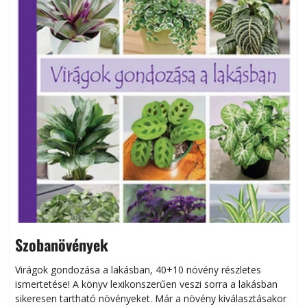
Szobanövények
Virágok gondozása a lakásban, 40+10 növény részletes
ismertetése! A könyv lexikonszerűen veszi sorra a lakásban
s
sikeresen tart­ha­tó növényeket. Már a növény kiválasztásakor
h