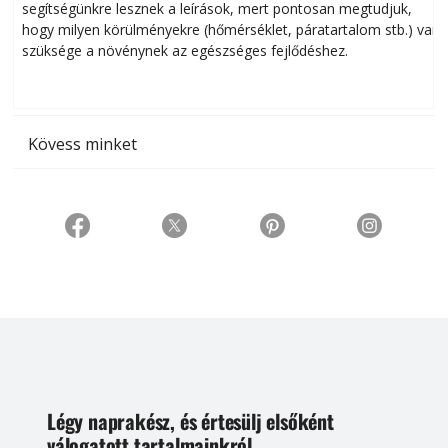
segítségünkre lesznek a leírások, mert pontosan megtudjuk,
k
hogy milyen körülményekre (hőmérséklet, páratartalom stb.) van
szüksége a növénynek az egészséges fejlődéshez.
t
Kövess minket
Légy naprakész, és értesülj elsőként
válogatott tartalmainkról