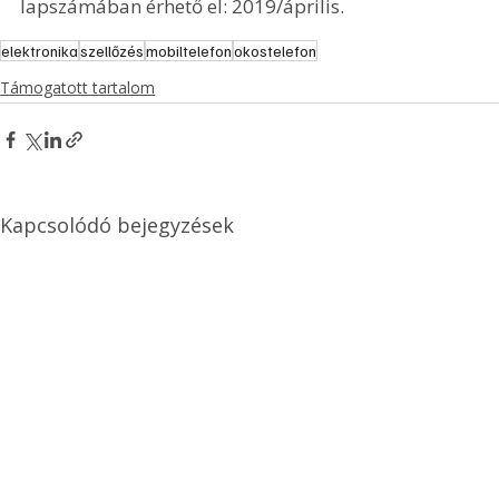
lapszámában érhető el: 2019/április.
elektronika
szellőzés
mobiltelefon
okostelefon
Támogatott tartalom
Kapcsolódó bejegyzések