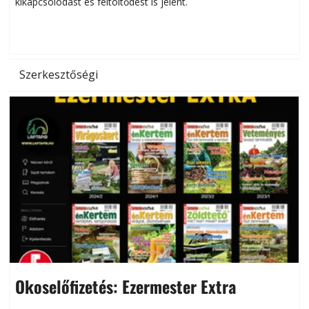
kikapcsolódást és feltöltődést is jelent.
é
d
Szerkesztőségi
Okoselőfizetés: Ezermester Extra