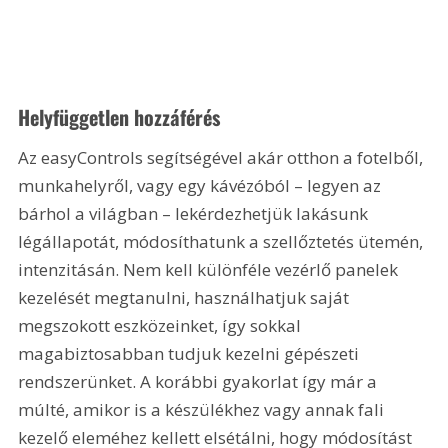
Helyfüggetlen hozzáférés
Az easyControls segítségével akár otthon a fotelből, 
munkahelyről, vagy egy kávézóból – legyen az 
bárhol a világban – lekérdezhetjük lakásunk 
légállapotát, módosíthatunk a szellőztetés ütemén, 
intenzitásán. Nem kell különféle vezérlő panelek 
kezelését megtanulni, használhatjuk saját 
megszokott eszközeinket, így sokkal 
magabiztosabban tudjuk kezelni gépészeti 
rendszerünket. A korábbi gyakorlat így már a 
múlté, amikor is a készülékhez vagy annak fali 
kezelő eleméhez kellett elsétálni, hogy módosítást 