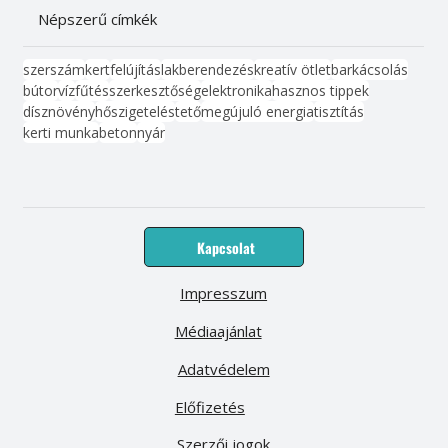
Népszerű címkék
szerszám
kert
felújítás
lakberendezés
kreatív ötlet
barkácsolás
bútor
víz
fűtés
szerkesztőség
elektronika
hasznos tippek
dísznövény
hőszigetelés
tető
megújuló energia
tisztítás
kerti munka
beton
nyár
Kapcsolat
Impresszum
Médiaajánlat
Adatvédelem
Előfizetés
Szerzői jogok