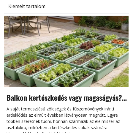
Kiemelt tartalom
Balkon kertészkedés vagy magaságyás?
Helytakarékos kertészkedés
A saját termesztésű zöldségek és fűszernövények iránti
érdeklődés az elmúlt években látványosan megnőtt. Egyre
többen szeretnék tudni, honnan származik az élelmiszer az
l
asztalukra, miközben a kertészkedés sokak számára