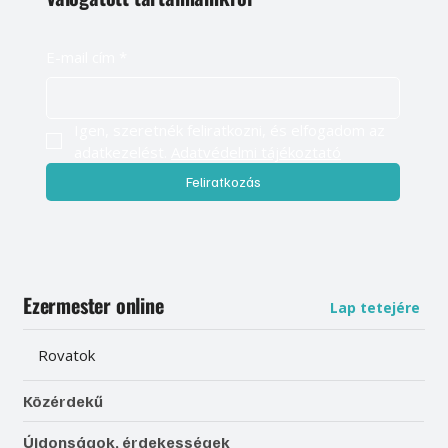
E-mail cím
*
Igen, szeretnék feliratkozni, és elfogadom az 
adatkezelést. 
Adatvédelmi tájékoztató
Feliratkozás
Ezermester online
Lap tetejére
Rovatok
Közérdekű
Újdonságok, érdekességek