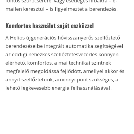
fontos szűrőcserére, vagy esetleges hibákra – e-
mailen keresztül – is figyelmeztet a berendezés.
Komfortos használat saját eszközzel
A Helios újgenerációs hővisszanyerős szellőztető 
berendezéseibe integrált automatika segítségével 
az eddigi nehézkes szellőztetésvezérlés könnyen 
elérhető, komfortos, a mai technikai szintnek 
megfelelő megoldássá fejlődött, amellyel akkor és 
annyit szellőztetünk, amennyi pont szükséges, a 
lehető legkevesebb energia felhasználásával.