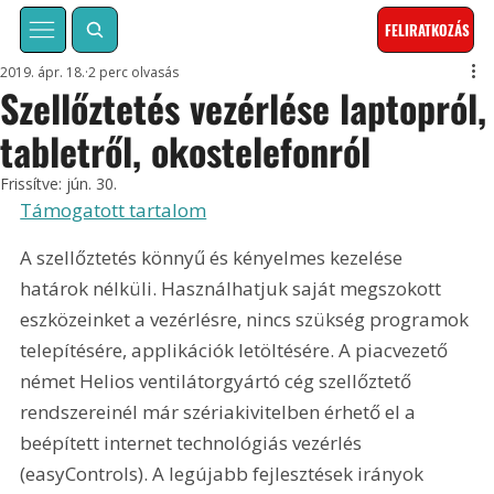
FELIRATKOZÁS
2019. ápr. 18.
2 perc olvasás
Szellőztetés vezérlése laptopról,
tabletről, okostelefonról
Frissítve:
jún. 30.
Támogatott tartalom
A szellőztetés könnyű és kényelmes kezelése 
határok nélküli. Használhatjuk saját megszokott 
eszközeinket a vezérlésre, nincs szükség programok 
telepítésére, applikációk letöltésére. A piacvezető 
német Helios ventilátorgyártó cég szellőztető 
rendszereinél már szériakivitelben érhető el a 
beépített internet technológiás vezérlés 
(easyControls). A legújabb fejlesztések irányok 