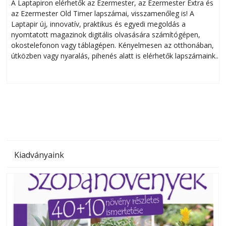
A Laptapiron elérhetők az Ezermester, az Ezermester Extra és
az Ezermester Old Timer lapszámai, visszamenőleg is! A
Laptapir új, innovatív, praktikus és egyedi megoldás a
L
nyomtatott magazinok digitális olvasására számítógépen,
okostelefonon vagy táblagépen. Kényelmesen az otthonában,
útközben vagy nyaralás, pihenés alatt is elérhetők lapszámaink.
ú
Bárhol, bármikor, akár külföldön élve vagy dolgozva is
B
olvashatók az Ezermester lapszámai. A Laptapir kényelmes
megoldás, mert: – t
Kiadványaink