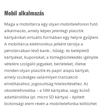
Mobil alkalmazás
Maga a mobiltárca egy olyan mobiltelefonon futó 
alkalmazás, amely képes jelenlegi plasztik 
kártyáinkat virtuális formában egy helyre gyűjteni. 
A mobiltárca elektronikus jelként tárolja a 
pénztárcában lévő bank-, hűség- és beléptető 
kártyákat, kuponokat, a tömegközlekedés igénybe 
vételére szolgáló jegyeket, bérleteket, illetve 
minden olyan plasztik és papír alapú kártyát, 
amely szükséges valamilyen tranzakció 
elindításához, jogosultság hitelesítéséhez. Az 
okostelefonokba – a SIM kártyába, vagy külső 
adattárolóba (pl. micro SD kártya) – épített 
biztonsági elem révén a mobiltelefonba költözhet 