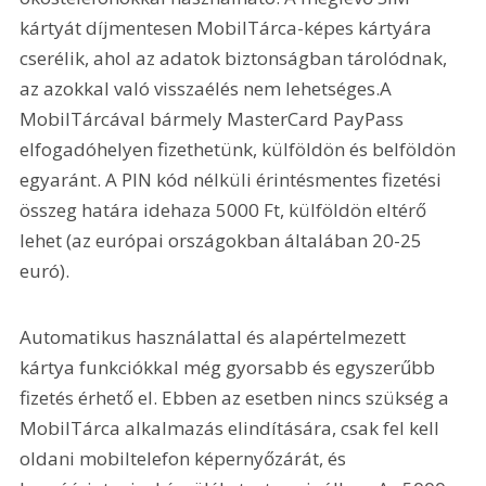
kártyát díjmentesen MobilTárca-képes kártyára 
cserélik, ahol az adatok biztonságban tárolódnak, 
az azokkal való visszaélés nem lehetséges.A 
MobilTárcával bármely MasterCard PayPass 
elfogadóhelyen fizethetünk, külföldön és belföldön 
egyaránt. A PIN kód nélküli érintésmentes fizetési 
összeg határa idehaza 5000 Ft, külföldön eltérő 
lehet (az európai országokban általában 20-25 
euró).
Automatikus használattal és alapértelmezett 
kártya funkciókkal még gyorsabb és egyszerűbb 
fizetés érhető el. Ebben az esetben nincs szükség a 
MobilTárca alkalmazás elindítására, csak fel kell 
oldani mobiltelefon képernyőzárát, és 