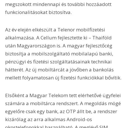
megszokott mindennapi és további hozzáadott 
funkcionalitásokat biztosítva.
Az év elején elkészült a Telenor mobilfizetési 
alkalmazása. A Cellum fejlesztette ki – Thaiföld 
után Magyarországon is. A magyar fejlesztőcég 
biztosítja a mobilszolgáltató mobilalapú banki, 
pénzügyi és fizetési szolgáltatásainak technikai 
hátterét. Az új mobiltárcát a jövőben a bankolás 
mellett folyamatosan új fizetési funkciókkal bővítik.
Elsőként a Magyar Telekom tett elérhetővé ügyfelei 
számára a mobiltárca rendszert. A megoldás mögé 
egyelőre csak egy bank, az OTP állt be, a rendszer 
kizárólag az arra alkalmas Android-os 
okostelefonokkal használható. A meglévő SIM 