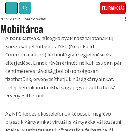
FELIRATKOZÁS
2015. dec. 2.
3 perc olvasás
Mobiltárca
A bankkártyák, hűségkártyák használatának új 
korszakát jelentheti az NFC (Near Field 
Communications) technológia megjelenése és 
elterjedése. Ennek révén érintés nélkül, csupán pár 
centiméteres távolságból biztonságosan 
fizethetünk, érvényesíthetjük hűségkártyáinkat, 
beléphetünk irodánkba vagy jegyet válthatunk/
érvényesíthetünk.
Az NFC-képes okostelefonok képesek meglévő 
plasztik kártyáinkat virtuális kártyákká változtatni, 
ezáltal vitathatatlanul növekszik a felhasználói 