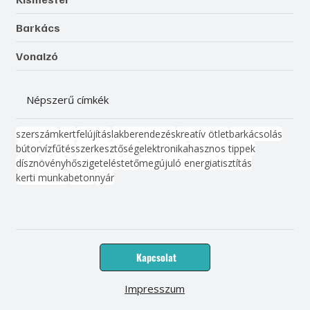
Barkács
Vonalzó
Népszerű címkék
szerszám
kert
felújítás
lakberendezés
kreatív ötlet
barkácsolás
bútor
víz
fűtés
szerkesztőség
elektronika
hasznos tippek
dísznövény
hőszigetelés
tető
megújuló energia
tisztítás
kerti munka
beton
nyár
Kapcsolat
Impresszum