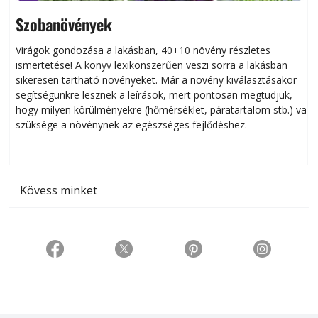
Szobanövények
Virágok gondozása a lakásban, 40+10 növény részletes
ismertetése! A könyv lexikonszerűen veszi sorra a lakásban
s
sikeresen tart­ha­tó növényeket. Már a növény kiválasztásakor
h
segítségünkre lesznek a leírások, mert pontosan megtudjuk,
k
hogy milyen körülményekre (hőmérséklet, páratartalom stb.) van
szüksége a növénynek az egészséges fejlődéshez.
t
Kövess minket