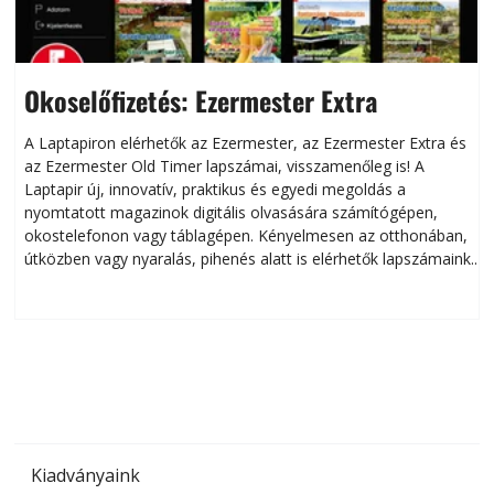
Okoselőfizetés: Ezermester Extra
A Laptapiron elérhetők az Ezermester, az Ezermester Extra és
az Ezermester Old Timer lapszámai, visszamenőleg is! A
Laptapir új, innovatív, praktikus és egyedi megoldás a
L
nyomtatott magazinok digitális olvasására számítógépen,
okostelefonon vagy táblagépen. Kényelmesen az otthonában,
útközben vagy nyaralás, pihenés alatt is elérhetők lapszámaink.
ú
Bárhol, bármikor, akár külföldön élve vagy dolgozva is
B
olvashatók az Ezermester lapszámai. A Laptapir kényelmes
megoldás, mert: – t
Kiadványaink