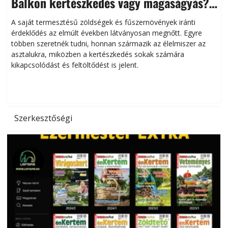
Balkon kertészkedés vagy magaságyás?
Helytakarékos kertészkedés
A saját termesztésű zöldségek és fűszernövények iránti
érdeklődés az elmúlt években látványosan megnőtt. Egyre
többen szeretnék tudni, honnan származik az élelmiszer az
l
asztalukra, miközben a kertészkedés sokak számára
kikapcsolódást és feltöltődést is jelent.
é
d
Szerkesztőségi