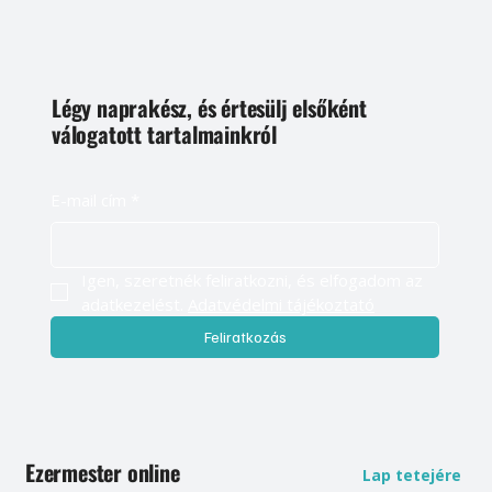
Légy naprakész, és értesülj elsőként
válogatott tartalmainkról
E-mail cím
*
Igen, szeretnék feliratkozni, és elfogadom az 
adatkezelést. 
Adatvédelmi tájékoztató
Feliratkozás
Ezermester online
Lap tetejére