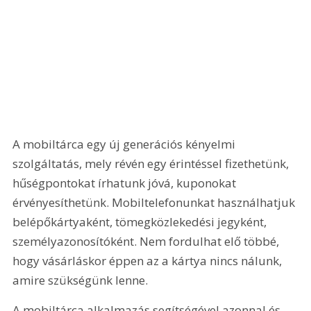
A mobiltárca egy új generációs kényelmi 
szolgáltatás, mely révén egy érintéssel fizethetünk, 
hűségpontokat írhatunk jóvá, kuponokat 
érvényesíthetünk. Mobiltelefonunkat használhatjuk 
belépőkártyaként, tömegközlekedési jegyként, 
személyazonosítóként. Nem fordulhat elő többé, 
hogy vásárláskor éppen az a kártya nincs nálunk, 
amire szükségünk lenne.
A mobiltárca alkalmazás segítségével azonnal és 