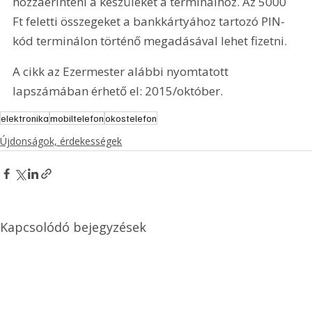
hozzáérinteni a készüléket a terminálhoz. Az 5000 
Ft feletti összegeket a bankkártyához tartozó PIN-
kód terminálon történő megadásával lehet fizetni.
A cikk az Ezermester alábbi nyomtatott 
lapszámában érhető el: 2015/október.
elektronika
mobiltelefon
okostelefon
Újdonságok, érdekességek
Kapcsolódó bejegyzések