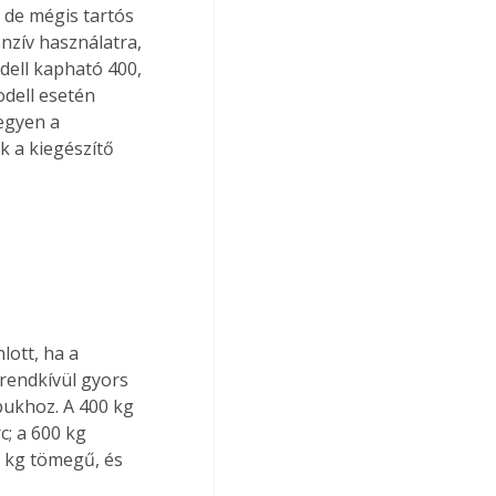
 de mégis tartós 
nzív használatra, 
dell kapható 400, 
dell esetén 
egyen a 
 a kiegészítő 
ott, ha a 
rendkívül gyors 
pukhoz. A 400 kg 
; a 600 kg 
 kg tömegű, és 