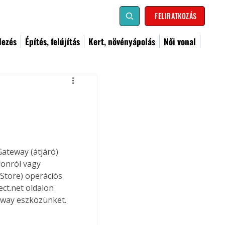
FELIRATKOZÁS
dezés
Építés, felújítás
Kert, növényápolás
Női vonal
ateway (átjáró) 
onról vagy 
pStore) operációs 
ct.net oldalon 
teway eszközünket.