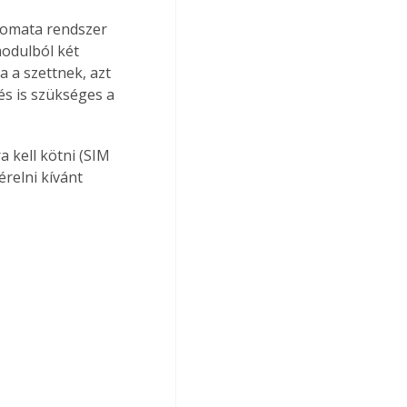
tomata rendszer 
modulból két 
a a szettnek, azt 
és is szükséges a 
a kell kötni (SIM 
relni kívánt 