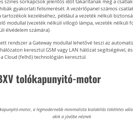
 és színes sorkapcsok jelentős időt takarítanak meg a csatla
 hibák gyakorlati felismerését. A vezérlőpanel számos csatla
a tartozékok kezeléséhez, például a vezeték nélküli biztonsá
ő modullal (vezeték nélküli villogó lámpa, vezeték nélküli fo
üli élvédelem számára).
tett rendszer a Gateway modullal lehetővé teszi az automati
 hálózaton keresztül GSM vagy LAN hálózat segítségével, és t
a Cloud (felhő) technológián keresztül. 
XV tolókapunyitó-motor
apunyitó-motor, a legmodernebb minimalista kialakítás tökéletes vála
akik a jövőbe néznek