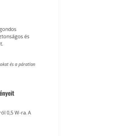
 gondos 
iztonságos és 
t.
kat és a páratlan 
ényeit 
ól 0,5 W-ra. A 