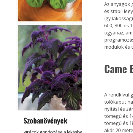
Az anyagok g
és stabil le
így lakosság
600, 800 és 
ugyanaz, ami
programozás 
modulok és t
Came B
A rendkívül 
tolókaput na
nyitási és z
tömegű és 14
Szobanövények
Virágoskert: k
tömegű és 18
teraszon, laká
akár 20 méte
Virágok gondozása a lakásban,