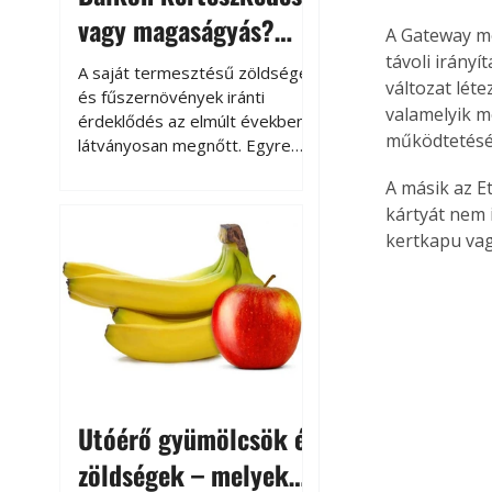
vagy magaságyás?
A Gateway mo
Helytakarékos
távoli irány
A saját termesztésű zöldségek
változat léte
kertészkedés
és fűszernövények iránti
valamelyik mo
érdeklődés az elmúlt években
működtetésé
látványosan megnőtt. Egyre
többen szeretnék tudni, honnan
A másik az Et
származik az élelmiszer az
kártyát nem 
asztalukra, miközben a
kertkapu vag
kertészkedés sokak számára
kikapcsolódást és feltöltődést
is jelent.
Utóérő gyümölcsök és
zöldségek – melyek