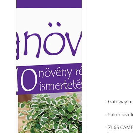
Ezermester lapszámai. A
Ezermester lapszámai
Laptapir kényelmes megoldás,
Laptapir kényelmes 
mert: – t
mert: – t
– Gateway mo
– Falon kívül
– ZL65 CAME 