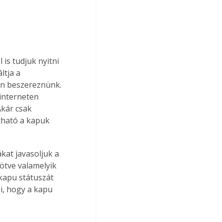
is tudjuk nyitni 
tja a 
ön beszereznünk. 
interneten 
Akár csak 
tható a kapuk 
at javasoljuk a 
ötve valamelyik 
kapu státuszát 
zi, hogy a kapu 