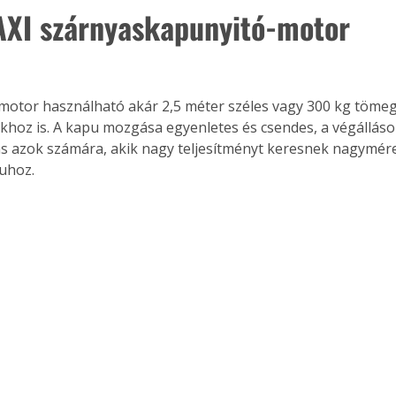
XI szárnyaskapunyitó-motor
 motor használható akár 2,5 méter széles vagy 300 kg töme
hoz is. A kapu mozgása egyenletes és csendes, a végállásokná
s azok számára, akik nagy teljesítményt keresnek nagymér
uhoz.