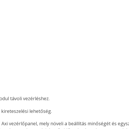
. A
megoldás,
dul távoli vezérléshez.
i kireteszelési lehetőség.
Axi vezérlőpanel, mely növeli a beállítás minőségét és egys