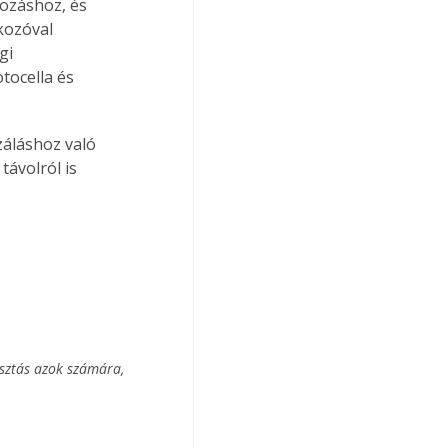
kozáshoz, és 
kozóval 
gi 
tocella és 
záláshoz való 
ávolról is 
sztás azok számára, 