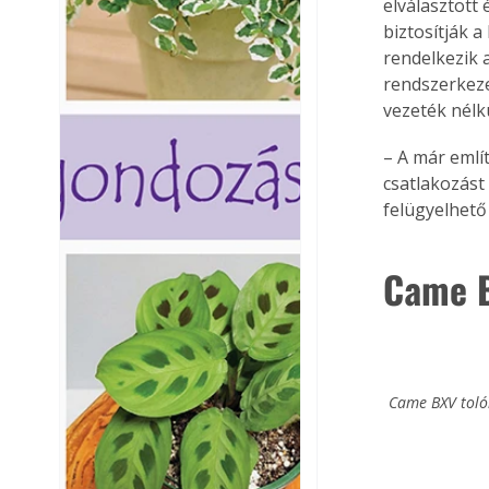
elválasztott
biztosítják a
rendelkezik 
rendszerkezel
vezeték nélk
– A már emlí
csatlakozást
felügyelhető 
Came B
Came BXV tolók