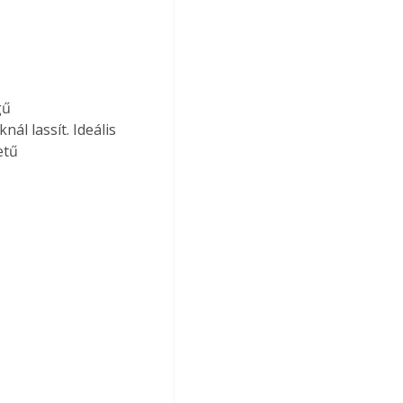
gű 
l lassít. Ideális 
etű 