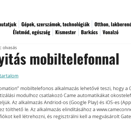
utatjuk
Gépek, szerszámok, technológiák
Otthon, lakberen
Életmód, egészség
Kismester
Barkács
Vonalzó
c olvasás
itás mobiltelefonnal
tartalom
mation” mobiltelefonos alkalmazás lehetővé teszi, hogy a G
izálási modulhoz csatlakozó Came automatikákat okostelef
zeljük. Az alkalmazás Andriod-os (Google Play) és iOS-es (Ap
z tölthető le. Az alkalmazás elindításához a www.cameconne
fiókot kell létrehozni, és regisztrálni kell a megvásárolt Ga