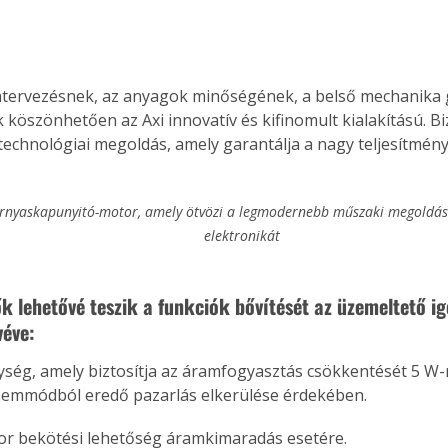
Együtt jobban megéri!
atervezésnek, az anyagok minőségének, a belső mechanika
 köszönhetően az Axi innovatív és kifinomult kialakítású. B
Bővebb információ itt!
k az
Együtt jobban megéri! A
echnológiai megoldás, amely garantálja a nagy teljesítmény
mester
könyvek tetszőleges
er Old
párosítással kedvezményes
áron, 0 Ft postaköltséggel
rnyaskapunyitó-motor, amely ötvözi a legmodernebb műszaki megoldáso
ptapir új,
megrendelhetők!
elektronikát
és egyedi
tt
lvasására
ők lehetővé teszik a funkciók bővítését az üzemeltető ig
elefonon
véve:
nyelmesen
ben vagy
ység, amely biztosítja az áramfogyasztás csökkentését 5 W-r
t is
zemmódból eredő pazarlás elkerülése érdekében.
. Bárhol,
ön élve
or bekötési lehetőség áramkimaradás esetére.
ashatók az