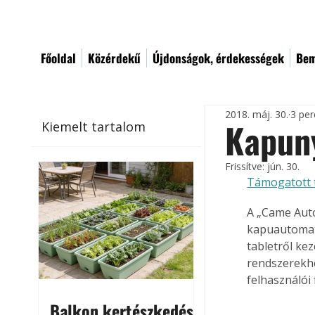
Főoldal
Közérdekű
Újdonságok, érdekességek
Bem
2018. máj. 30.
3 per
Kapuny
Kiemelt tartalom
Frissítve:
jún. 30.
Támogatott 
A „Came Auto
kapuautomat
tabletről ke
rendszerekhe
felhasználói 
Balkon kertészkedés