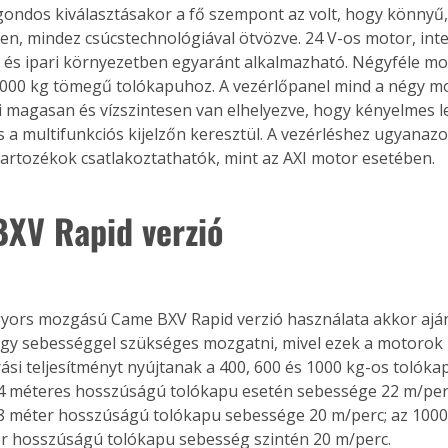
ondos kiválasztásakor a fő szempont az volt, hogy könnyű,
gyen, mindez csúcstechnológiával ötvözve. 24 V-os motor, inte
i és ipari környezetben egyaránt alkalmazható. Négyféle mo
1000 kg tömegű tolókapuhoz. A vezérlőpanel mind a négy mo
 magasan és vízszintesen van elhelyezve, hogy kényelmes l
a multifunkciós kijelzőn keresztül. A vezérléshez ugyanazok
artozékok csatlakoztathatók, mint az AXI motor esetében. 
XV Rapid verzió
gyors mozgású Came BXV Rapid verzió használata akkor ajánl
gy sebességgel szükséges mozgatni, mivel ezek a motorok 
árási teljesítményt nyújtanak a 400, 600 és 1000 kg-os tolóka
 méteres hosszúságú tolókapu esetén sebessége 22 m/perc
ertben,
Gyógyító növények: a
 méter hosszúságú tolókapu sebessége 20 m/perc; az 1000
sban
természet kincsei az
r hosszúságú tolókapu sebesség szintén 20 m/perc.