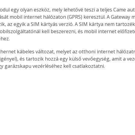
dul egy olyan eszköz, mely lehetővé teszi a teljes Came au
ítását mobil internet hálózaton (GPRS) keresztül. A Gateway 
zik, az egyik a SIM kártyás verzió. A SIM kártya nem tartozék
bilszolgáltatónál kell beszerezni, és mobil internet előfizet
hez.
hernet kábeles változat, melyet az otthoni internet hálózatr
igényel), és tartozik hozzá egy külső vevőegység, amit a vezé
y garázskapu vezérléséhez kell csatlakoztatni.