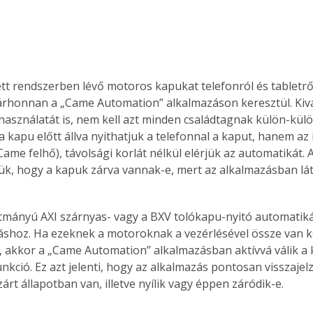
ett rendszerben lévő motoros kapukat telefonról és tabletről 
árhonnan a „Came Automation” alkalmazáson keresztül. Kivál
 használatát is, nem kell azt minden családtagnak külön-kül
 kapu előtt állva nyithatjuk a telefonnal a kaput, hanem az 
Came felhő), távolsági korlát nélkül elérjük az automatikát. 
jük, hogy a kapuk zárva vannak-e, mert az alkalmazásban lá
mányú AXI szárnyas- vagy a BXV tolókapu-nyitó automatikák
ításhoz. Ha ezeknek a motoroknak a vezérlésével össze van k
, akkor a „Came Automation” alkalmazásban aktívvá válik a 
unkció. Ez azt jelenti, hogy az alkalmazás pontosan visszajel
zárt állapotban van, illetve nyílik vagy éppen záródik-e. 