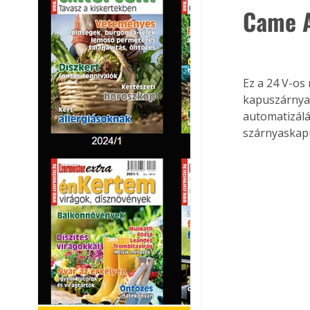
Came A
Ez a 24 V-os
kapuszárnyak
automatizálá
szárnyaskap