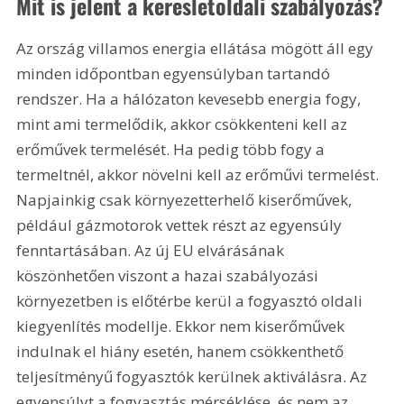
Mit is jelent a keresletoldali szabályozás?
Az ország villamos energia ellátása mögött áll egy 
minden időpontban egyensúlyban tartandó 
rendszer. Ha a hálózaton kevesebb energia fogy, 
mint ami termelődik, akkor csökkenteni kell az 
erőművek termelését. Ha pedig több fogy a 
termeltnél, akkor növelni kell az erőművi termelést. 
Napjainkig csak környezetterhelő kiserőművek, 
például gázmotorok vettek részt az egyensúly 
fenntartásában. Az új EU elvárásának 
köszönhetően viszont a hazai szabályozási 
környezetben is előtérbe kerül a fogyasztó oldali 
kiegyenlítés modellje. Ekkor nem kiserőművek 
indulnak el hiány esetén, hanem csökkenthető 
teljesítményű fogyasztók kerülnek aktiválásra. Az 
egyensúlyt a fogyasztás mérséklése, és nem az 