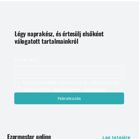
Légy naprakész, és értesülj elsőként
válogatott tartalmainkról
E-mail cím
*
Igen, szeretnék feliratkozni, és elfogadom az 
adatkezelést. 
Adatvédelmi tájékoztató
Feliratkozás
Ezermester online
Lap tetejére