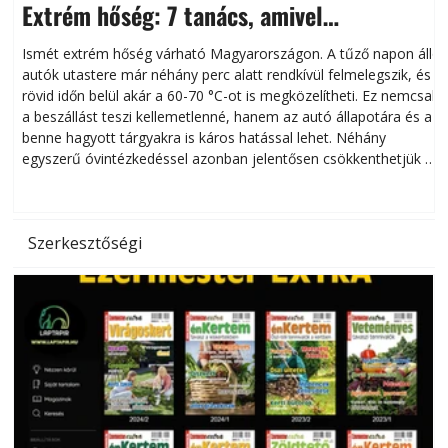
Extrém hőség: 7 tanács, amivel
megóvhatjuk autónkat a nyári károktól
Ismét extrém hőség várható Magyarországon. A tűző napon álló
autók utastere már néhány perc alatt rendkívül felmelegszik, és
rövid időn belül akár a 60-70 °C-ot is megközelítheti. Ez nemcsak
n
a beszállást teszi kellemetlenné, hanem az autó állapotára és a
benne hagyott tárgyakra is káros hatással lehet. Néhány
egyszerű óvintézkedéssel azonban jelentősen csökkenthetjük a
hőség káros hatásait.
l
Szerkesztőségi