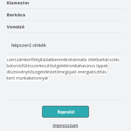
Kismester
Barkács
Vonalzó
Népszerű címkék
szerszám
kert
felújítás
lakberendezés
kreatív ötlet
barkácsolás
bútor
víz
fűtés
szerkesztőség
elektronika
hasznos tippek
dísznövény
hőszigetelés
tető
megújuló energia
tisztítás
kerti munka
beton
nyár
Kapcsolat
Impresszum