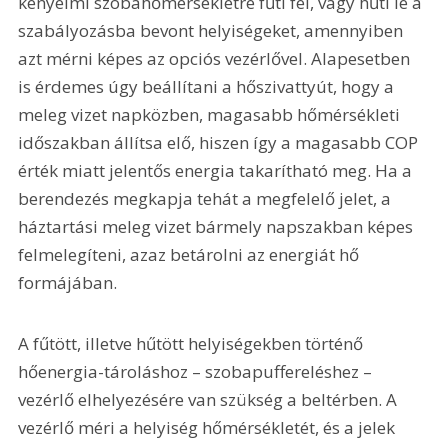
kényelmi szobahőmérsékletre fűti fel, vagy hűti le a 
szabályozásba bevont helyiségeket, amennyiben 
azt mérni képes az opciós vezérlővel. Alapesetben 
is érdemes úgy beállítani a hőszivattyút, hogy a 
meleg vizet napközben, magasabb hőmérsékleti 
időszakban állítsa elő, hiszen így a magasabb COP 
érték miatt jelentős energia takarítható meg. Ha a 
berendezés megkapja tehát a megfelelő jelet, a 
háztartási meleg vizet bármely napszakban képes 
felmelegíteni, azaz betárolni az energiát hő 
formájában.
A fűtött, illetve hűtött helyiségekben történő 
hőenergia-tároláshoz – szobapuffereléshez – 
vezérlő elhelyezésére van szükség a beltérben. A 
vezérlő méri a helyiség hőmérsékletét, és a jelek 