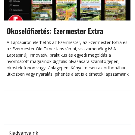
Okoselőfizetés: Ezermester Extra
A Laptapiron elérhetők az Ezermester, az Ezermester Extra és
az Ezermester Old Timer lapszámai, visszamenőleg is! A
Laptapir új, innovatív, praktikus és egyedi megoldás a
L
nyomtatott magazinok digitális olvasására számítógépen,
okostelefonon vagy táblagépen. Kényelmesen az otthonában,
útközben vagy nyaralás, pihenés alatt is elérhetők lapszámaink.
ú
Bárhol, bármikor, akár külföldön élve vagy dolgozva is
B
olvashatók az Ezermester lapszámai. A Laptapir kényelmes
megoldás, mert: – t
Kiadványaink