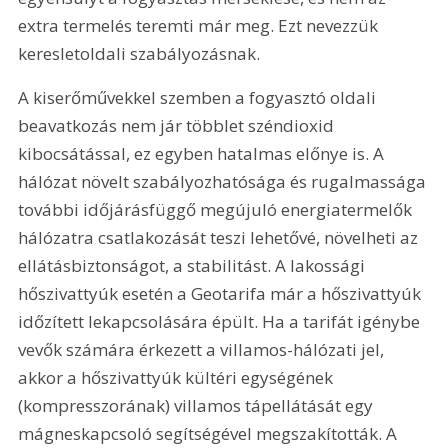
extra termelés teremti már meg. Ezt nevezzük 
keresletoldali szabályozásnak.
A kiserőművekkel szemben a fogyasztó oldali 
beavatkozás nem jár többlet széndioxid 
kibocsátással, ez egyben hatalmas előnye is. A 
hálózat növelt szabályozhatósága és rugalmassága 
további időjárásfüggő megújuló energiatermelők 
hálózatra csatlakozását teszi lehetővé, növelheti az 
ellátásbiztonságot, a stabilitást. A lakossági 
hőszivattyúk esetén a Geotarifa már a hőszivattyúk 
időzített lekapcsolására épült. Ha a tarifát igénybe 
vevők számára érkezett a villamos-hálózati jel, 
akkor a hőszivattyúk kültéri egységének 
(kompresszorának) villamos tápellátását egy 
mágneskapcsoló segítségével megszakították. A 