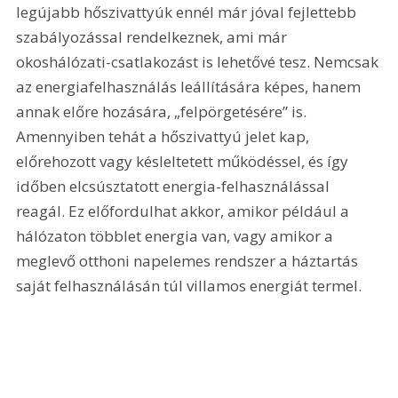
legújabb hőszivattyúk ennél már jóval fejlettebb 
szabályozással rendelkeznek, ami már 
okoshálózati-csatlakozást is lehetővé tesz. Nemcsak 
az energiafelhasználás leállítására képes, hanem 
annak előre hozására, „felpörgetésére” is. 
Amennyiben tehát a hőszivattyú jelet kap, 
előrehozott vagy késleltetett működéssel, és így 
időben elcsúsztatott energia-felhasználással 
reagál. Ez előfordulhat akkor, amikor például a 
hálózaton többlet energia van, vagy amikor a 
meglevő otthoni napelemes rendszer a háztartás 
saját felhasználásán túl villamos energiát termel.