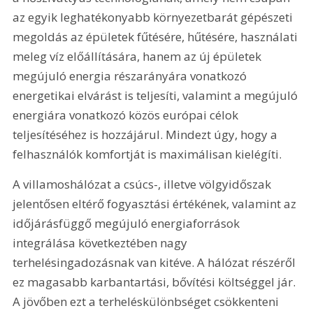
az egyik leghatékonyabb környezetbarát gépészeti 
megoldás az épületek fűtésére, hűtésére, használati 
meleg víz előállítására, hanem az új épületek 
megújuló energia részarányára vonatkozó 
energetikai elvárást is teljesíti, valamint a megújuló 
energiára vonatkozó közös európai célok 
teljesítéséhez is hozzájárul. Mindezt úgy, hogy a 
felhasználók komfortját is maximálisan kielégíti.
A villamoshálózat a csúcs-, illetve völgyidőszak 
jelentősen eltérő fogyasztási értékének, valamint az 
időjárásfüggő megújuló energiaforrások 
integrálása következtében nagy 
terhelésingadozásnak van kitéve. A hálózat részéről 
ez magasabb karbantartási, bővítési költséggel jár. 
A jövőben ezt a terheléskülönbséget csökkenteni 