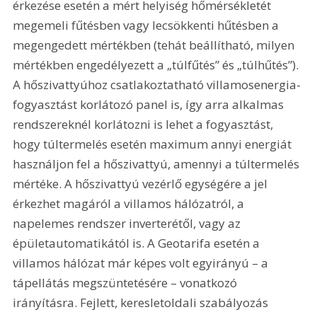
érkezése esetén a mért helyiség hőmérsékletét 
megemeli fűtésben vagy lecsökkenti hűtésben a 
megengedett mértékben (tehát beállítható, milyen 
mértékben engedélyezett a „túlfűtés” és „túlhűtés”). 
A hőszivattyúhoz csatlakoztatható villamosenergia-
fogyasztást korlátozó panel is, így arra alkalmas 
rendszereknél korlátozni is lehet a fogyasztást, 
hogy túltermelés esetén maximum annyi energiát 
használjon fel a hőszivattyú, amennyi a túltermelés 
mértéke. A hőszivattyú vezérlő egységére a jel 
érkezhet magáról a villamos hálózatról, a 
napelemes rendszer inverterétől, vagy az 
épületautomatikától is. A Geotarifa esetén a 
villamos hálózat már képes volt egyirányú – a 
tápellátás megszüntetésére – vonatkozó 
irányításra. Fejlett, keresletoldali szabályozás 