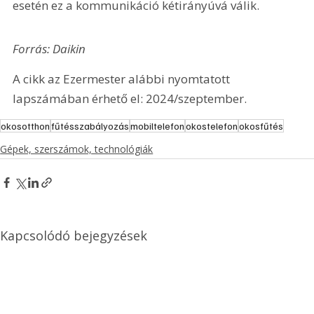
esetén ez a kommunikáció kétirányúvá válik.
Forrás: Daikin
A cikk az Ezermester alábbi nyomtatott 
lapszámában érhető el: 2024/szeptember.
okosotthon
fűtésszabályozás
mobiltelefon
okostelefon
okosfűtés
Gépek, szerszámok, technológiák
Kapcsolódó bejegyzések