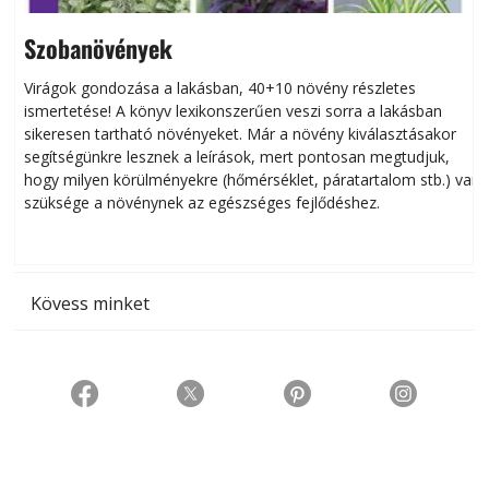
Szobanövények
Virágok gondozása a lakásban, 40+10 növény részletes
ismertetése! A könyv lexikonszerűen veszi sorra a lakásban
s
sikeresen tart­ha­tó növényeket. Már a növény kiválasztásakor
h
segítségünkre lesznek a leírások, mert pontosan megtudjuk,
k
hogy milyen körülményekre (hőmérséklet, páratartalom stb.) van
szüksége a növénynek az egészséges fejlődéshez.
t
Kövess minket