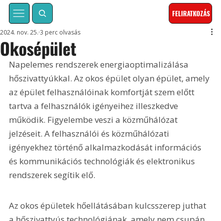
FELIRATKOZÁS
2024. nov. 25.
3 perc olvasás
Okosépület
Napelemes rendszerek energiaoptimalizálása 
hőszivattyúkkal. Az okos épület olyan épület, amely 
az épület felhasználóinak komfortját szem előtt 
tartva a felhasználók igényeihez illeszkedve 
működik. Figyelembe veszi a közműhálózat 
jelzéseit. A felhasználói és közműhálózati 
igényekhez történő alkalmazkodását információs 
és kommunikációs technológiák és elektronikus 
rendszerek segítik elő.
Az okos épületek hőellátásában kulcsszerep juthat 
a hőszivattyús technológiának, amely nem csupán 