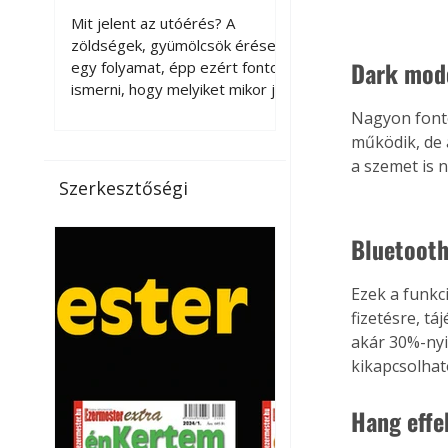
érnek tovább leszedés
Mit jelent az utóérés? A
után?
zöldségek, gyümölcsök érése
Dark mod
egy folyamat, épp ezért fontos
ismerni, hogy melyiket mikor jó
leszedni. Meg kell különböztetni
Nagyon fonto
a gazdasági és a biológiai
működik, de 
érettséget. Például a
a szemet is n
paradicsomot sokszor
Szerkesztőségi
gazdasági érettségben, azaz
félig éretten szedik le, ezután
Bluetooth
utaztatják hosszan, és még
pulton tartható kell legyen.
Utóérik eközben, de nem lesz
Ezek a funkc
olyan ízű, mint amit a saját
fizetésre, t
kertünkben, biológiai
akár 30%-nyi
érettségben szedünk le. Teljes
kikapcsolhat
érettségben szedve nem
tárolható h
Hang eff