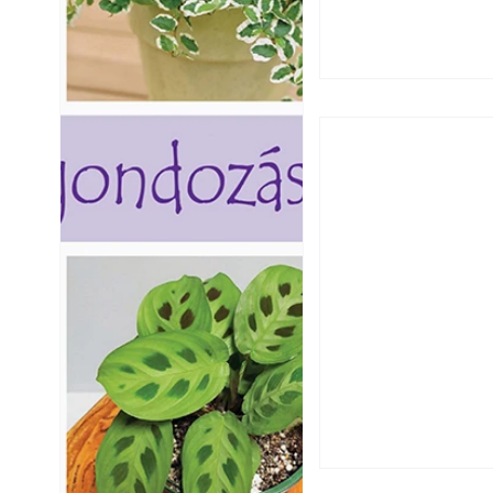
Csatornaszag a h
megoldások