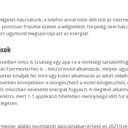
idgetet használunk, a telefon annál több időt tölt az intern
Együtt jobban megéri!
pontosan frissítse ezeket a widgeteket. Ha pedig nem haszn
fon úgymond megspórolja azt az energiát.
Bővebb információ itt!
k az
Együtt jobban megéri! A
mester
könyvek tetszőleges
ások
er Old
párosítással kedvezményes
áron, 0 Ft postaköltséggel
setben nincs is szükség egy app-ra a minőségi tartalomfog
ptapir új,
megrendelhetők!
az Ezermesterhez is – készül mobil alkalmazás, melyek ugy
és egyedi
eket kínálják fel, mint egy külön alkalmazás az adott oldalh
tt
 esetben könnyebben is böngészhető a mobil böngészőből, 
lvasására
l, miközben kevesebb energiát fogyaszt. A meglévő alkalma
elefonon
enézni, mert 1-1 applikáció hihetetlen mennyiségű időt fut a
nyelmesen
ben vagy
slegesen.
t is
. Bárhol,
ön élve
ermester alábbi nyomtatott lapszámában érhető el: 2021/sz
ashatók az