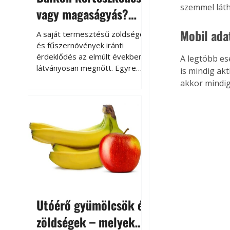
szemmel láth
vagy magaságyás?
Helytakarékos
Mobil ada
A saját termesztésű zöldségek
kertészkedés
és fűszernövények iránti
érdeklődés az elmúlt években
A legtöbb es
látványosan megnőtt. Egyre
is mindig akt
többen szeretnék tudni, honnan
akkor mindig
származik az élelmiszer az
asztalukra, miközben a
kertészkedés sokak számára
kikapcsolódást és feltöltődést
is jelent.
Utóérő gyümölcsök és
zöldségek – melyek