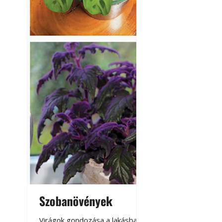
Kültéri hűtés: ho
a teraszt és a ker
Szobanövények
Virágoskert: k
teraszon, laká
Virágok gondozása a lakásban,