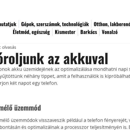
utatjuk
Gépek, szerszámok, technológiák
Otthon, lakberen
Életmód, egészség
Kismester
Barkács
Vonalzó
c olvasás
óroljunk az akkuval
onok akku üzemidejének az optimalizálása mondhatni napi s
yűjtöttünk néhány tippet, amit a felhasználók is kipróbálha
rjon két napot egy telefon.
ímélő üzemmód
mélő üzemmódok visszaveszik például a telefon fényerejét, v
bontásán és optimalizálnak a processzor teljesítményén is. 