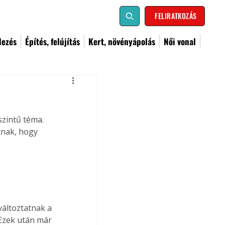
FELIRATKOZÁS
dezés
Építés, felújítás
Kert, növényápolás
Női vonal
zintű téma. 
tnak, hogy 
áltoztatnak a 
Ezek után már 