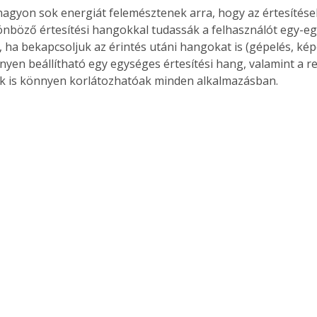
nagyon sok energiát felemésztenek arra, hogy az értesítések
önböző értesítési hangokkal tudassák a felhasználót egy-egy
, ha bekapcsoljuk az érintés utáni hangokat is (gépelés, kép
nnyen beállítható egy egységes értesítési hang, valamint a r
k is könnyen korlátozhatóak minden alkalmazásban.