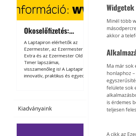
Widgetek
Minél több w
Okoselőfizetés:
Okoselőfizetés
másodpercre 
akkor a tele
Ezermester Extra
A Laptapiron elérhetők az
A Laptapiron elérhető
Ezermester, az Ezermester
Ezermester, az Ezer
Alkalmaz
Extra és az Ezermester Old
Extra és az Ezermest
Timer lapszámai,
Timer lapszámai,
Ma már sok e
visszamenőleg is! A Laptapir új,
visszamenőleg is! A La
honlaphoz – 
innovatív, praktikus és egyedi
innovatív, praktikus 
egyszerűsítés
megoldás a nyomtatott
megoldás a nyomtato
felülete sok
magazinok digitális olvasására
magazinok digitális o
alkalmazásbó
számítógépen, okostelefonon
számítógépen, okost
is érdemes b
vagy táblagépen. Kényelmesen
vagy táblagépen. Ké
Kiadványaink
az otthonában, útközben vagy
az otthonában, útköz
teljesen fele
nyaralás, pihenés alatt is
nyaralás, pihenés alat
elérhetők lapszámaink. Bárhol,
elérhetők lapszámaink
bármikor, akár külföldön élve
bármikor, akár külföld
A cikk az Ez
vagy dolgozva is olvashatók az
vagy dolgozva is olv