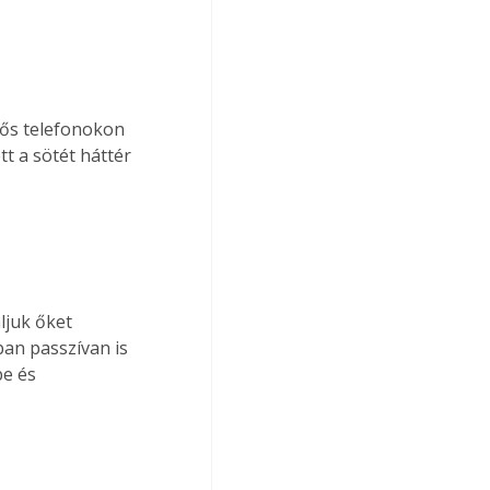
ős telefonokon 
t a sötét háttér 
ljuk őket 
ban passzívan is 
e és 