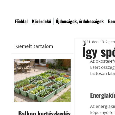
Főoldal
Közérdekű
Újdonságok, érdekességek
Bem
2021. dec. 13.
2 per
Így sp
Kiemelt tartalom
Az okostelef
Ezért összeg
biztosan kibí
Energiak
Az energiakí
Balkon kertészkedés
képernyő fel