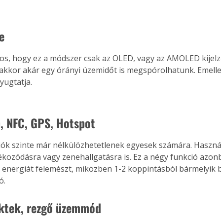
e
s, hogy ez a módszer csak az OLED, vagy az AMOLED kijelz
akkor akár egy órányi üzemidőt is megspórolhatunk. Emellet
yugtatja.
, NFC, GPS, Hotspot
iók szinte már nélkülözhetetlenek egyesek számára. Haszná
ájékozódásra vagy zenehallgatásra is. Ez a négy funkció azon
 energiát felemészt, miközben 1-2 koppintásból bármelyik b
ó.
ektek, rezgő üzemmód