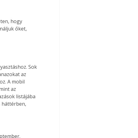
eten, hogy 
áljuk őket, 
yasztáshoz. Sok 
anazokat az 
oz. A mobil 
mint az 
zások listájába 
 háttérben, 
eptember.