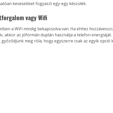
atóan kevesebbet fogyaszt egy-egy készülék.
tforgalom vagy Wifi
etben a WiFi mindig bekapcsolva van. Ha ehhez hozzávesszü
ív, akkor az jóformán duplán használja a telefon energiáját. 
 győződjünk meg róla, hogy egyszerre csak az egyik opció l