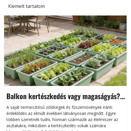
Kiemelt tartalom
Balkon kertészkedés vagy magaságyás?
Helytakarékos kertészkedés
A saját termesztésű zöldségek és fűszernövények iránti
érdeklődés az elmúlt években látványosan megnőtt. Egyre
többen szeretnék tudni, honnan származik az élelmiszer az
l
asztalukra, miközben a kertészkedés sokak számára