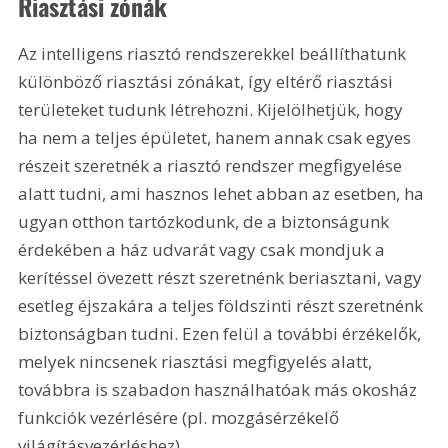
Riasztási zónák
Az intelligens riasztó rendszerekkel beállíthatunk 
különböző riasztási zónákat, így eltérő riasztási 
területeket tudunk létrehozni. Kijelölhetjük, hogy 
ha nem a teljes épületet, hanem annak csak egyes 
részeit szeretnék a riasztó rendszer megfigyelése 
alatt tudni, ami hasznos lehet abban az esetben, ha 
ugyan otthon tartózkodunk, de a biztonságunk 
érdekében a ház udvarát vagy csak mondjuk a 
kerítéssel övezett részt szeretnénk beriasztani, vagy 
esetleg éjszakára a teljes földszinti részt szeretnénk 
biztonságban tudni. Ezen felül a további érzékelők, 
melyek nincsenek riasztási megfigyelés alatt, 
továbbra is szabadon használhatóak más okosház 
funkciók vezérlésére (pl. mozgásérzékelő 
világításvezérléshez).