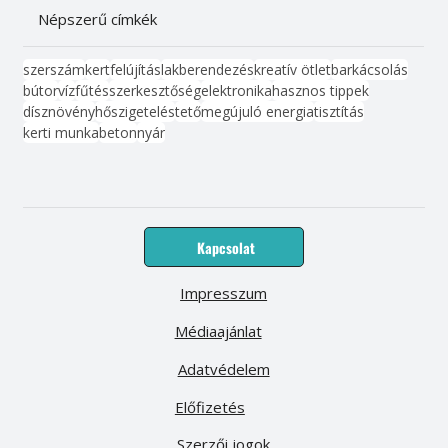
Népszerű címkék
szerszám
kert
felújítás
lakberendezés
kreatív ötlet
barkácsolás
bútor
víz
fűtés
szerkesztőség
elektronika
hasznos tippek
dísznövény
hőszigetelés
tető
megújuló energia
tisztítás
kerti munka
beton
nyár
Kapcsolat
Impresszum
Médiaajánlat
Adatvédelem
Előfizetés
Szerzői jogok