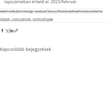
lapszámában érhető el: 2022/február.
elektronika
biztonsági rendszer
okosotthon
mobiltelefon
okostelefon
Gépek, szerszámok, technológiák
Kapcsolódó bejegyzések