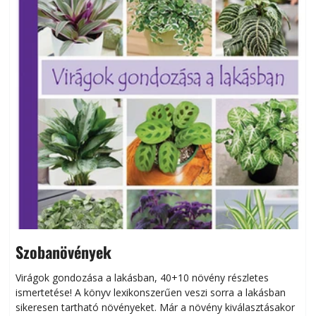
Szobanövények
Virágok gondozása a lakásban, 40+10 növény részletes
ismertetése! A könyv lexikonszerűen veszi sorra a lakásban
s
sikeresen tart­ha­tó növényeket. Már a növény kiválasztásakor
h