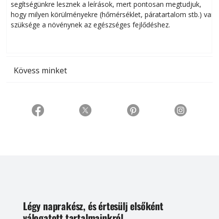
segítségünkre lesznek a leírások, mert pontosan megtudjuk,
k
hogy milyen körülményekre (hőmérséklet, páratartalom stb.) van
szüksége a növénynek az egészséges fejlődéshez.
t
Kövess minket
Légy naprakész, és értesülj elsőként
válogatott tartalmainkról