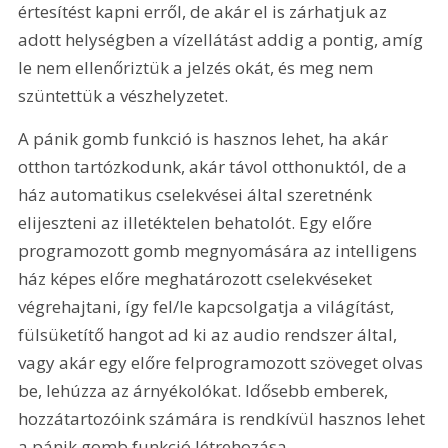
értesítést kapni erről, de akár el is zárhatjuk az 
adott helységben a vízellátást addig a pontig, amíg 
le nem ellenőriztük a jelzés okát, és meg nem 
szüntettük a vészhelyzetet.
A pánik gomb funkció is hasznos lehet, ha akár 
otthon tartózkodunk, akár távol otthonuktól, de a 
ház automatikus cselekvései által szeretnénk 
elijeszteni az illetéktelen behatolót. Egy előre 
programozott gomb megnyomására az intelligens 
ház képes előre meghatározott cselekvéseket 
végrehajtani, így fel/le kapcsolgatja a világítást, 
fülsüketítő hangot ad ki az audio rendszer által, 
vagy akár egy előre felprogramozott szöveget olvas 
be, lehúzza az árnyékolókat. Idősebb emberek, 
hozzátartozóink számára is rendkívül hasznos lehet 
a pánik gomb funkció létrehozása.