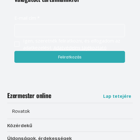
E-mail cím
*
Igen, szeretnék feliratkozni, és elfogadom az 
adatkezelést. 
Adatvédelmi tájékoztató
Feliratkozás
Ezermester online
Lap tetejére
Rovatok
Közérdekű
Újdonságok, érdekességek