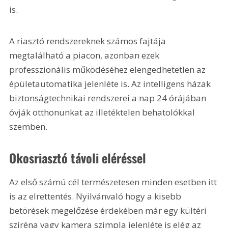
is.
A riasztó rendszereknek számos fajtája 
megtalálható a piacon, azonban ezek 
professzionális működéséhez elengedhetetlen az 
épületautomatika jelenléte is. Az intelligens házak 
biztonságtechnikai rendszerei a nap 24 órájában 
óvják otthonunkat az illetéktelen behatolókkal 
szemben.
Okosriasztó távoli eléréssel
Az első számú cél természetesen minden esetben itt 
is az elrettentés. Nyilvánvaló hogy a kisebb 
betörések megelőzése érdekében már egy kültéri 
sziréna vagy kamera szimpla jelenléte is elég az 