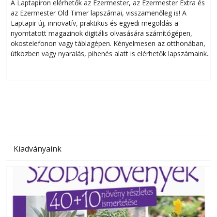
A Laptapiron elérhetők az Ezermester, az Ezermester Extra és
az Ezermester Old Timer lapszámai, visszamenőleg is! A
Laptapir új, innovatív, praktikus és egyedi megoldás a
L
nyomtatott magazinok digitális olvasására számítógépen,
okostelefonon vagy táblagépen. Kényelmesen az otthonában,
útközben vagy nyaralás, pihenés alatt is elérhetők lapszámaink.
ú
Bárhol, bármikor, akár külföldön élve vagy dolgozva is
B
olvashatók az Ezermester lapszámai. A Laptapir kényelmes
megoldás, mert: – t
Kiadványaink