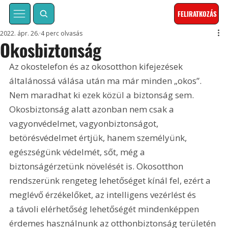
FELIRATKOZÁS
2022. ápr. 26.
4 perc olvasás
Okosbiztonság
Az okostelefon és az okosotthon kifejezések 
általánossá válása után ma már minden „okos”. 
Nem maradhat ki ezek közül a biztonság sem. 
Okosbiztonság alatt azonban nem csak a 
vagyonvédelmet, vagyonbiztonságot, 
betörésvédelmet értjük, hanem személyünk, 
egészségünk védelmét, sőt, még a 
biztonságérzetünk növelését is. Okosotthon 
rendszerünk rengeteg lehetőséget kínál fel, ezért a 
meglévő érzékelőket, az intelligens vezérlést és 
a távoli elérhetőség lehetőségét mindenképpen 
érdemes használnunk az otthonbiztonság területén 