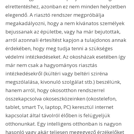
elrettentéshez, azonban ez nem minden helyzetben 
elegendő. A riasztó rendszer megpróbálja 
megakadályozni, hogy a nem kívánatos személyek 
bejussanak az épületbe, vagy ha már bejutottak, 
arról azonnali értesítést kapjon a tulajdonos annak 
érdekében, hogy meg tudja tenni a szükséges 
védelmi intézkedéseket. Az okosházak esetében így 
már nem csak a hagyományos riasztás 
intézkedésekről (kültéri vagy beltéri sziréna 
megszólalása, kivonuló szolgálat stb.) beszélünk, 
hanem arról, hogy okosotthon rendszerrel 
összekapcsolva okoseszközeinken (okostelefon, 
tablet, smart Tv, laptop, PC) keresztül internet 
kapcsolat által távolról élőben is felügyeljük 
otthonunkat. Egy intelligens otthonban is nagyon 
hasonló vagy akár teljesen megegyező érzékelőket 