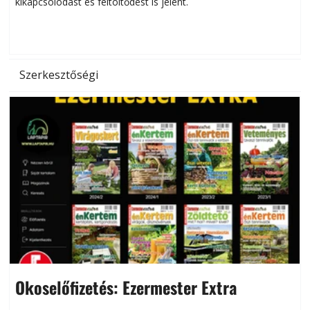
kikapcsolódást és feltöltődést is jelent.
é
d
Szerkesztőségi
Okoselőfizetés: Ezermester Extra