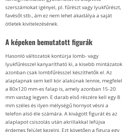
szerszámokat igényel, pl. fűrészt vagy lyukfűrészt, 
favésőt stb., ám ez nem lehet akadálya a saját 
ötletek kivitelezésének.
A képeken bemutatott figurák
Hasonló változatok kontúrja lomb- vagy 
lyukfűrésszel kanyarítható ki, a kisebb mintázatok 
azonban csak lombfűrésszel készíthetők el. Az 
alaplapnak sem kell kör alakúnak lennie, megfelel 
a 80x120 mm-es falap is, amely azonban 15-20 
mm vastag legyen. E darab első részére kell egy 8 
mm széles és ilyen mélységű hornyot vésni a 
telefon alsó éle számára. A kivágott figurát és az 
alaplapot csiszolás után akrillakkal lefújva 
érdemes felület kezelni. Ezt követően a figura egy 