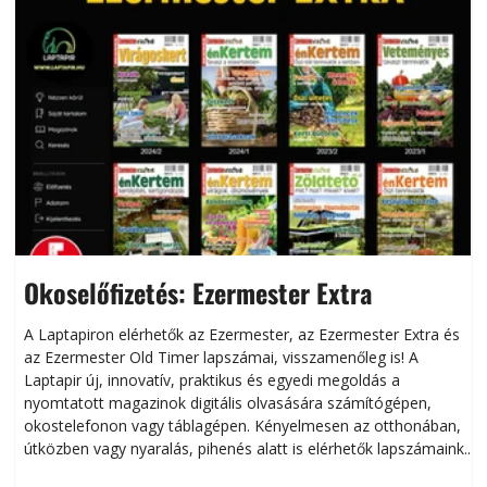
Okoselőfizetés: Ezermester Extra
A Laptapiron elérhetők az Ezermester, az Ezermester Extra és
az Ezermester Old Timer lapszámai, visszamenőleg is! A
Laptapir új, innovatív, praktikus és egyedi megoldás a
L
nyomtatott magazinok digitális olvasására számítógépen,
okostelefonon vagy táblagépen. Kényelmesen az otthonában,
útközben vagy nyaralás, pihenés alatt is elérhetők lapszámaink.
ú
Bárhol, bármikor, akár külföldön élve vagy dolgozva is
B