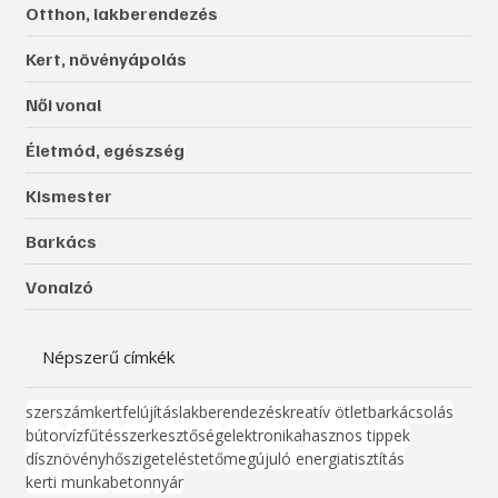
Otthon, lakberendezés
Kert, növényápolás
Női vonal
Életmód, egészség
Kismester
Barkács
Vonalzó
Népszerű címkék
szerszám
kert
felújítás
lakberendezés
kreatív ötlet
barkácsolás
bútor
víz
fűtés
szerkesztőség
elektronika
hasznos tippek
dísznövény
hőszigetelés
tető
megújuló energia
tisztítás
kerti munka
beton
nyár