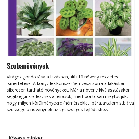
Szobanövények
Virágok gondozása a lakásban, 40+10 növény részletes
ismertetése! A könyv lexikonszerűen veszi sorra a lakásban
s
sikeresen tart­ha­tó növényeket. Már a növény kiválasztásakor
h
segítségünkre lesznek a leírások, mert pontosan megtudjuk,
k
hogy milyen körülményekre (hőmérséklet, páratartalom stb.) van
szüksége a növénynek az egészséges fejlődéshez.
t
Kövess minket