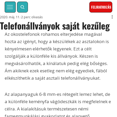
FELIRATKOZÁS
2020. máj. 11.
2 perc olvasás
Telefonállványok saját kezűleg
Az okostelefonok rohamos elterjedése magával 
hozta az igényt, hogy a készülékek az asztalokon is 
kényelmesen elérhetők legyenek. Ezt a célt 
szolgálják a különféle kis állványok. Készen is 
megvásárolhatók, a kínálatuk pedig elég bőséges. 
Ám akiknek ezek esetleg nem elég egyediek, fából 
elkészíthetik a saját asztali telefonállványukat.
Az alapanyaguk 6-8 mm-es rétegelt lemez lehet, de 
a különféle keményfa vágódeszkák is megfelelnek e 
célra. A kialakításuk természetesen némi 
famegmunkálási gyakorlatot és alapvető 