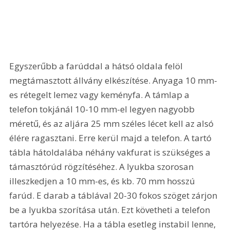
Egyszerűbb a farúddal a hátsó oldala felöl 
megtámasztott állvány elkészítése. Anyaga 10 mm-
es rétegelt lemez vagy keményfa. A támlap a 
telefon tokjánál 10-10 mm-el legyen nagyobb 
méretű, és az aljára 25 mm széles lécet kell az alsó 
élére ragasztani. Erre kerül majd a telefon. A tartó 
tábla hátoldalába néhány vakfurat is szükséges a 
támasztórúd rögzítéséhez. A lyukba szorosan 
illeszkedjen a 10 mm-es, és kb. 70 mm hosszú 
farúd. E darab a táblával 20-30 fokos szöget zárjon 
be a lyukba szorítása után. Ezt követheti a telefon 
tartóra helyezése. Ha a tábla esetleg instabil lenne, 