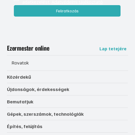
adatkezelést. 
Adatvédelmi tájékoztató
Feliratkozás
Ezermester online
Lap tetejére
Rovatok
Közérdekű
Újdonságok, érdekességek
Bemutatjuk
Gépek, szerszámok, technológiák
Építés, felújítás