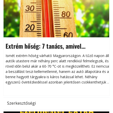
Extrém hőség: 7 tanács, amivel
megóvhatjuk autónkat a nyári károktól
Ismét extrém hőség várható Magyarországon. A tűző napon álló
autók utastere már néhány perc alatt rendkívül felmelegszik, és
rövid időn belül akár a 60-70 °C-ot is megközelítheti. Ez nemcsak
n
a beszállást teszi kellemetlenné, hanem az autó állapotára és a
benne hagyott tárgyakra is káros hatással lehet. Néhány
egyszerű óvintézkedéssel azonban jelentősen csökkenthetjük a
hőség káros hatásait.
l
Szerkesztőségi