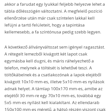
akkor a farudat egy lyukkal feljebb helyezve lehet a 
tábla dőlésszögén változtatni. A megfelelő pozíció 
ellenőrzése után már csak színtelen lakkal kell 
lefújni a tartó felületeit, hogy a tapintása 
kellemesebb, a fa színtónusa pedig szebb legyen.
A következő állványváltozat sem igényel ragasztást. 
A rétegelt lemezből kivágott két lapot csak 
egymásba kell dugni, és máris ráhelyezhető a 
telefon, melynek a töltését is lehetővé teszi. A 
töltőkábelnek és a csatlakozónak a lapok elejéből 
kivágott 10x10 mm-es, illetve 5x10 mm-es nyílások 
adnak helyet. A támlap 100x170 mm-es, amibe az 
elejétől 30 mm-re egy 70x10 mm-es, továbbá egy 
5x5 mm-es nyílást kell kialakítani. Az ellendarab 
150x100 mm-es méretű, a hátsó részén viszont csak 