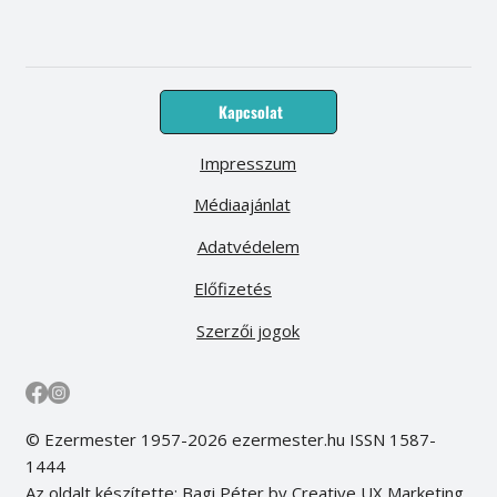
Kapcsolat
Impresszum
Médiaajánlat
Adatvédelem
Előfizetés
Szerzői jogok
© Ezermester 1957-2026 ezermester.hu ISSN 1587-
1444
Az oldalt készítette: Bagi Péter by Creative UX Marketing