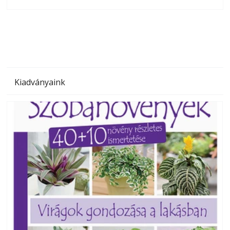
olvashatók az Ezermester lapszámai. A Laptapir kényelmes
megoldás, mert: – t
Kiadványaink