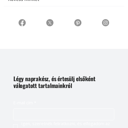
Légy naprakész, és értesülj elsőként
válogatott tartalmainkról
E-mail cím
*
Igen, szeretnék feliratkozni, és elfogadom az 