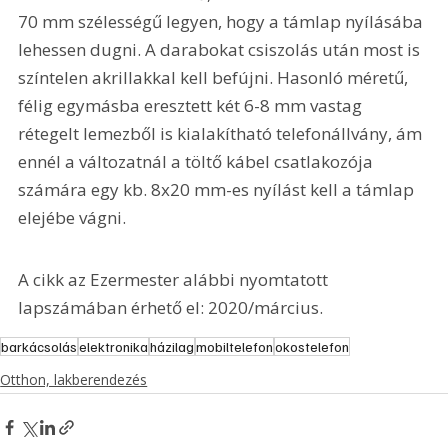
70 mm szélességű legyen, hogy a támlap nyílásába 
lehessen dugni. A darabokat csiszolás után most is 
színtelen akrillakkal kell befújni. Hasonló méretű, 
félig egymásba eresztett két 6-8 mm vastag 
rétegelt lemezből is kialakítható telefonállvány, ám 
ennél a változatnál a töltő kábel csatlakozója 
számára egy kb. 8x20 mm-es nyílást kell a támlap 
elejébe vágni.
A cikk az Ezermester alábbi nyomtatott 
lapszámában érhető el: 2020/március.
barkácsolás
elektronika
házilag
mobiltelefon
okostelefon
Otthon, lakberendezés