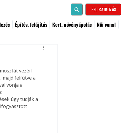
FELIRATKOZÁS
dezés
Építés, felújítás
Kert, növényápolás
Női vonal
osztát vezérli. 
 majd felfűtve a 
val vonja a 
z 
ések úgy tudják a 
lfogyasztott 