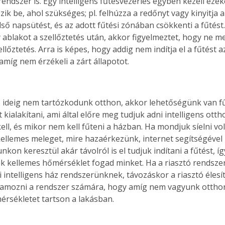
endszer is. Egy intelligens fűtésvezérlés egyben kezeli ezek
zik be, ahol szükséges; pl. felhúzza a redőnyt vagy kinyitja a
lső napsütést, és az adott fűtési zónában csökkenti a fűtést.
y ablakot a szellőztetés után, akkor figyelmeztet, hogy ne m
ellőztetés. Arra is képes, hogy addig nem indítja el a fűtést a
amíg nem érzékeli a zárt állapotot.
ideig nem tartózkodunk otthon, akkor lehetőségünk van fű
kialakítani, ami által előre meg tudjuk adni intelligens ott
ll, és mikor nem kell fűteni a házban. Ha mondjuk síelni vol
ellemes meleget, mire hazaérkezünk, internet segítségével 
kon keresztül akár távolról is el tudjuk indítani a fűtést, íg
 kellemes hőmérséklet fogad minket. Ha a riasztó rendszer 
i intelligens ház rendszerünknek, távozáskor a riasztó élesí
amozni a rendszer számára, hogy amíg nem vagyunk otthon,
rsékletet tartson a lakásban.