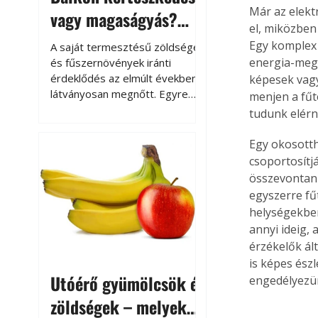
Már az elekt
vagy magaságyás?
el, miközben
Helytakarékos
Egy komplex 
A saját termesztésű zöldségek
kertészkedés
energia-megt
és fűszernövények iránti
érdeklődés az elmúlt években
képesek vag
látványosan megnőtt. Egyre
menjen a fűt
többen szeretnék tudni, honnan
tudunk elérn
származik az élelmiszer az
asztalukra, miközben a
Egy okosotth
kertészkedés sokak számára
csoportosítjá
kikapcsolódást és feltöltődést
összevontan 
is jelent.
egyszerre fű
helységekben
annyi ideig,
érzékelők ált
is képes ész
Utóérő gyümölcsök és
engedélyezün
zöldségek – melyek