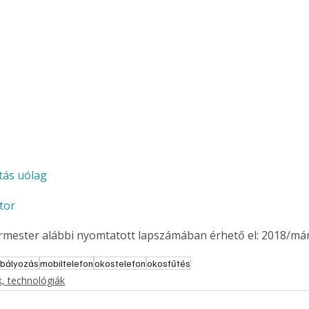
tás uólag
tor
ermester alábbi nyomtatott lapszámában érhető el: 2018/már
abályozás
mobiltelefon
okostelefon
okosfűtés
ertben,
Gyógyító növények: a
, technológiák
sban
természet kincsei az