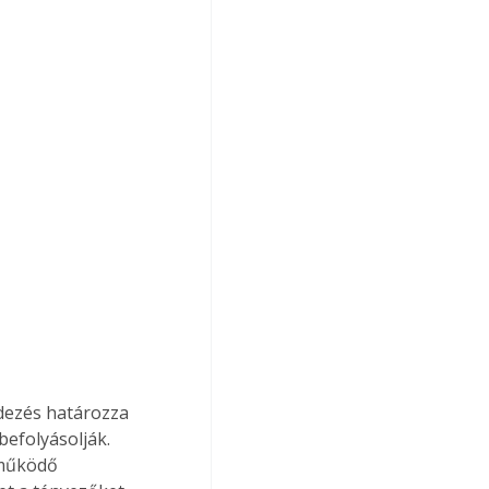
dezés határozza 
efolyásolják. 
 működő 