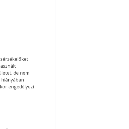
sérzékelőket 
asznált 
ületet, de nem 
 hiányában 
kkor engedélyezi 