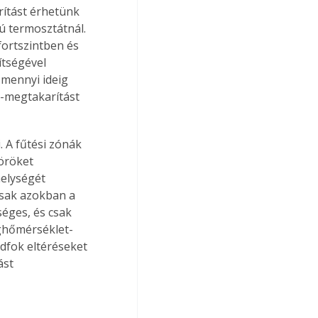
ítást érhetünk 
ú termosztátnál. 
ortszintben és 
tségével 
mennyi ideig 
a-megtakarítást 
 A fűtési zónák 
köröket 
elységét 
sak azokban a 
éges, és csak 
éghőmérséklet-
edfok eltéréseket 
ást 