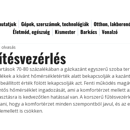
utatjuk
Gépek, szerszámok, technológiák
Otthon, lakberen
Életmód, egészség
Kismester
Barkács
Vonalzó
c olvasás
tésvezérlés
artások 70-80 százalékában a gázkazánt egyszerű szoba term
lékek a kívánt hőmérsékletérték alatt bekapcsolják a kazánt,
 beállított érték fölött lekapcsolják azt. Fenti működés magá
entős hőmérséklet ingadozását, ami a komfortérzet mellett a
sztásra is kedvezőtlen hatással van. A korszerű fűtésvezérl
ítani, hogy a komfortérzet minden szempontból javul, és az e
emellett is csökken.