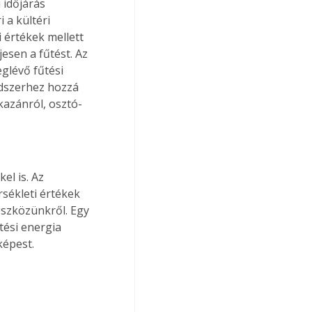
 időjárás 
 a kültéri 
 értékek mellett 
esen a fűtést. Az 
glévő fűtési 
ndszerhez hozzá 
kazánról, osztó-
l is. Az 
sékleti értékek 
eszközünkről. Egy 
tési energia 
képest.