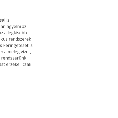
l is 
n figyelni az 
z a legkisebb 
ikus rendszerek 
s keringetését is. 
 a meleg vizet, 
ó rendszerünk 
t érzékel, csak 