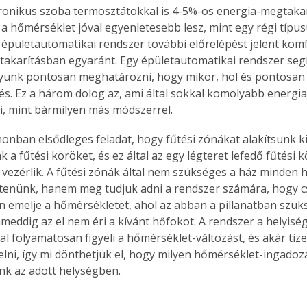
ronikus szoba termosztátokkal is 4-5%-os energia-megtakar
 a hőmérséklet jóval egyenletesebb lesz, mint egy régi típus
épületautomatikai rendszer további előrelépést jelent komf
akarításban egyaránt. Egy épületautomatikai rendszer segí
yunk pontosan meghatározni, hogy mikor, hol és pontosan 
és. Ez a három dolog az, ami által sokkal komolyabb energi
i, mint bármilyen más módszerrel.
onban elsődleges feladat, hogy fűtési zónákat alakítsunk ki.
k a fűtési köröket, és ez által az egy légteret lefedő fűtési 
vezérlik. A fűtési zónák által nem szükséges a ház minden h
tenünk, hanem meg tudjuk adni a rendszer számára, hogy c
 emelje a hőmérsékletet, ahol az abban a pillanatban szüks
 ameddig az el nem éri a kívánt hőfokot. A rendszer a helyis
al folyamatosan figyeli a hőmérséklet-változást, és akár tiz
lelni, így mi dönthetjük el, hogy milyen hőmérséklet-ingadoz
k az adott helységben.