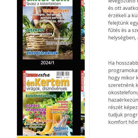
levegőztető r
és ott avatko
érzékeli a kü
felejtünk eg
fűtés és a sz
helységben, 
Ha hosszabb 
programokat 
hogy mikor ke
szeretnénk k
okostelefonun
hazaérkezünk
részét képez
tudjuk progr
komfort hőmé