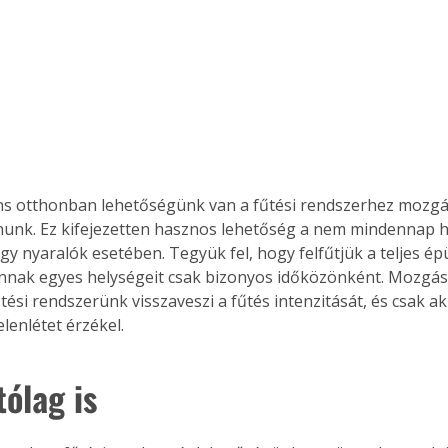
. A
megoldás,
ens otthonban lehetőségünk van a fűtési rendszerhez mozgá
nunk. Ez kifejezetten hasznos lehetőség a nem mindennap h
gy nyaralók esetében. Tegyük fel, hogy felfűtjük a teljes ép
nnak egyes helységeit csak bizonyos időközönként. Mozgás
űtési rendszerünk visszaveszi a fűtés intenzitását, és csak a
elenlétet érzékel.
tólag is