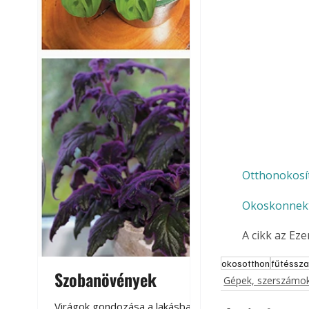
Otthonokosí
Okoskonnek
A cikk az Ez
okosotthon
fűtéssz
Szobanövények
Virágoskert: k
Gépek, szerszámok
teraszon, laká
Virágok gondozása a lakásban,