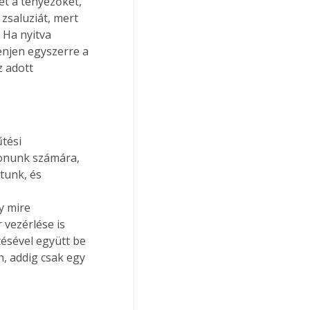
et a tényezőket, 
 zsaluziát, mert 
 Ha nyitva 
enjen egyszerre a 
z adott 
tési 
honunk számára, 
tunk, és 
y mire 
vezérlése is 
tésével együtt be 
 addig csak egy 