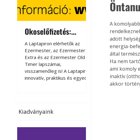
Öntanu
A komolyabb
Okoselőfizetés:
Okoselőfizetés
rendelkeznek
adott helysé
Ezermester Extra
A Laptapiron elérhetők az
A Laptapiron elérhető
energia-befe
Ezermester, az Ezermester
Ezermester, az Ezer
által termész
Extra és az Ezermester Old
Extra és az Ezermest
Ha nem tartó
Timer lapszámai,
Timer lapszámai,
ami komoly e
visszamenőleg is! A Laptapir új,
visszamenőleg is! A La
inaktív (ott
innovatív, praktikus és egyedi
innovatív, praktikus 
akkor történ
megoldás a nyomtatott
megoldás a nyomtato
magazinok digitális olvasására
magazinok digitális o
számítógépen, okostelefonon
számítógépen, okost
vagy táblagépen. Kényelmesen
vagy táblagépen. Ké
Kiadványaink
az otthonában, útközben vagy
az otthonában, útköz
nyaralás, pihenés alatt is
nyaralás, pihenés alat
elérhetők lapszámaink. Bárhol,
elérhetők lapszámaink
bármikor, akár külföldön élve
bármikor, akár külföld
vagy dolgozva is olvashatók az
vagy dolgozva is olv