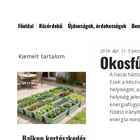
Főoldal
Közérdekű
Újdonságok, érdekességek
Bem
2018. ápr. 11.
3 per
Okosfű
Kiemelt tartalom
A hazai házt
Ezek a készü
helyiséget, a
helyiség jel
energiafogya
fűtést irány
energia mind
Balkon kertészkedés