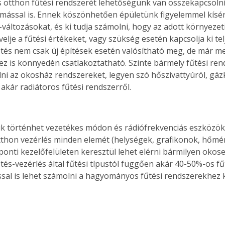
ns otthon fűtési rendszerét lehetőségünk van összekapcsolni
omással is. Ennek köszönhetően épületünk figyelemmel kíséri
változásokat, és ki tudja számolni, hogy az adott környezeti
lje a fűtési értékeket, vagy szükség esetén kapcsolja ki telj
fűtés nem csak új építések esetén valósítható meg, de már me
z is könnyedén csatlakoztatható. Szinte bármely fűtési re
lni az okosház rendszereket, legyen szó hőszivattyúról, gáz
 akár radiátoros fűtési rendszerről.
ük történhet vezetékes módon és rádiófrekvenciás eszközökke
otthon vezérlés minden elemét (helységek, grafikonok, hőmér
zponti kezelőfelületen keresztül lehet elérni bármilyen okos
űtés-vezérlés által fűtési típustól függően akár 40-50%-os fű
sal is lehet számolni a hagyományos fűtési rendszerekhez 