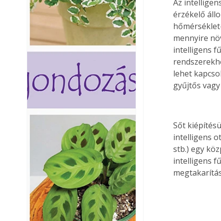
Az intellige
érzékelő áll
hőmérséklet-
mennyire növe
intelligens 
rendszerekhe
lehet kapcso
gyűjtős vagy
Sőt kiépítés
intelligens 
stb.) egy kö
intelligens f
megtakarítás