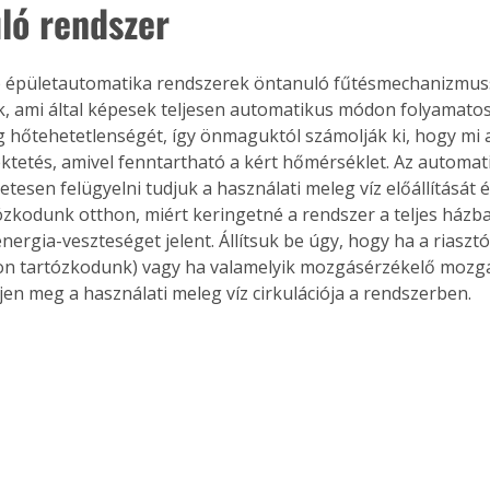
ló rendszer
 épületautomatika rendszerek öntanuló fűtésmechanizmussa
Együtt jobban megéri!
, ami által képesek teljesen automatikus módon folyamatosa
g hőtehetetlenségét, így önmaguktól számolják ki, hogy mi a
Bővebb információ itt!
k az
Együtt jobban megéri! A
ktetés, amivel fenntartható a kért hőmérséklet. Az automat
mester
könyvek tetszőleges
etesen felügyelni tudjuk a használati meleg víz előállítását é
er Old
párosítással kedvezményes
zkodunk otthon, miért keringetné a rendszer a teljes házban
áron, 0 Ft postaköltséggel
nergia-veszteséget jelent. Állítsuk be úgy, hogy ha a riaszt
ptapir új,
megrendelhetők!
hon tartózkodunk) vagy ha valamelyik mozgásérzékelő mozgás
és egyedi
jen meg a használati meleg víz cirkulációja a rendszerben.
tt
lvasására
elefonon
nyelmesen
ben vagy
t is
. Bárhol,
ön élve
ashatók az