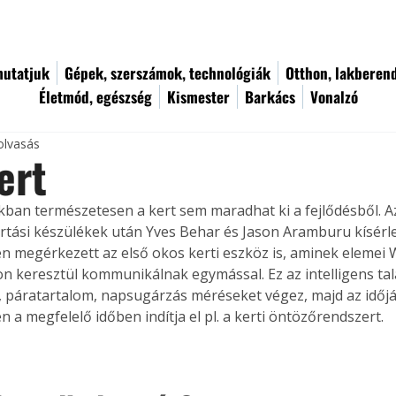
utatjuk
Gépek, szerszámok, technológiák
Otthon, lakberen
Életmód, egészség
Kismester
Barkács
Vonalzó
olvasás
ert
ban természetesen a kert sem maradhat ki a fejlődésből. A
artási készülékek után Yves Behar és Jason Aramburu kísérl
 megérkezett az első okos kerti eszköz is, aminek elemei W
n keresztül kommunikálnak egymással. Ez az intelligens ta
 páratartalom, napsugárzás méréseket végez, majd az időjá
 a megfelelő időben indítja el pl. a kerti öntözőrendszert.