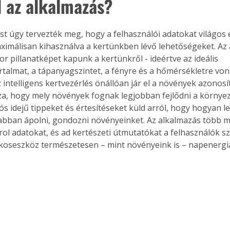
d az alkalmazás?
st úgy tervezték meg, hogy a felhasználói adatokat világo
ximálisan kihasználva a kertünkben lévő lehetőségeket. Az 
r pillanatképet kapunk a kertünkről - ideértve az ideális 
talmat, a tápanyagszintet, a fényre és a hőmérsékletre vo
 intelligens kertvezérlés önállóan jár el a növények azonosí
, hogy mely növények fognak legjobban fejlődni a környeze
s idejű tippeket és értesítéseket küld arról, hogy hogyan le
abban ápolni, gondozni növényeinket. Az alkalmazás több m
rol adatokat, és ad kertészeti útmutatókat a felhasználók s
okoseszköz természetesen – mint növényeink is – napenergi