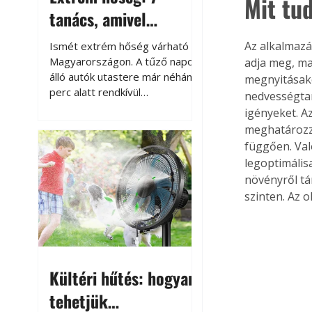
Mit tu
tanács, amivel
megóvhatjuk
Az alkalmazá
Ismét extrém hőség várható
autónkat a nyári
Magyarországon. A tűző napon
adja meg, ma
álló autók utastere már néhány
megnyitásako
károktól
perc alatt rendkívül
nedvességtar
felmelegszik, és rövid időn belül
igényeket. Az
akár a 60-70 °C-ot is
meghatározza
megközelítheti. Ez nemcsak a
függően. Való
beszállást teszi kellemetlenné,
legoptimális
hanem az autó állapotára és a
növényről tá
benne hagyott tárgyakra is
szinten. Az 
káros hatással lehet. Néhány
egyszerű óvintézkedéssel
azonban jelentősen
csökkenthetjük a hőség káros
hatásait.
Kültéri hűtés: hogyan
tehetjük