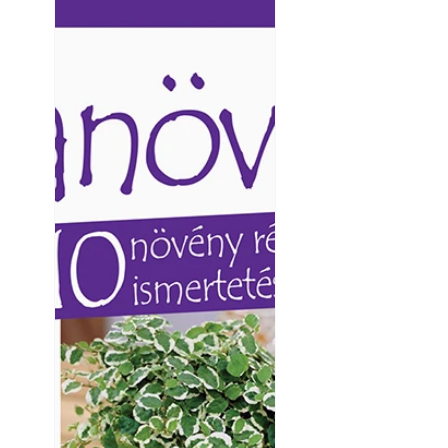
Betonjárda készít
Ezermester lapszámai. A
Ezermester lapszámai
készül tartós bet
Laptapir kényelmes megoldás,
Laptapir kényelmes 
mert: – t
mert: – t