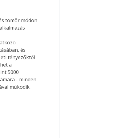
s és tömör módon 
alkalmazás 
natkozó 
tásában, és 
ti tényezőktől 
het a 
int 5000 
zámára - minden 
ával működik.