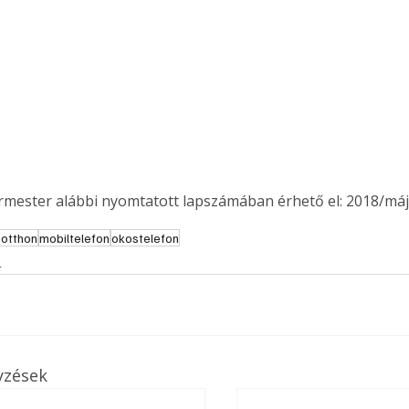
ermester alábbi nyomtatott lapszámában érhető el: 2018/máj
otthon
mobiltelefon
okostelefon
s
yzések