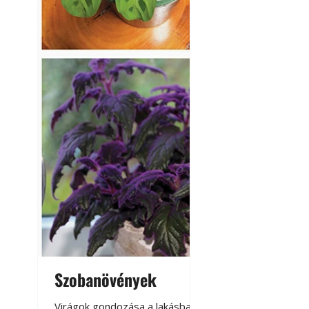
Szobanövények
Virágoskert: k
teraszon, laká
Virágok gondozása a lakásban,