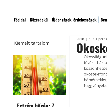
Főoldal
Közérdekű
Újdonságok, érdekességek
Bem
2018. jún. 7.
1 perc 
Okosk
Kiemelt tartalom
Okosvilágunk
tévék, -házt
köszönhetően
okostelefono
hőmérséklet,
függvényében
Extrém hőség: 7