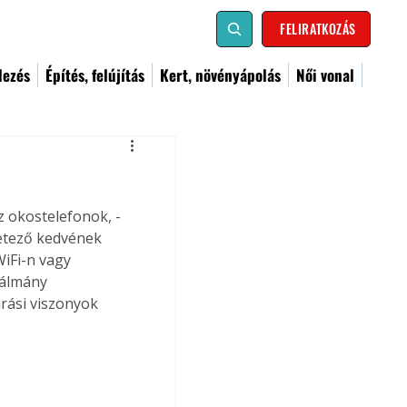
FELIRATKOZÁS
dezés
Építés, felújítás
Kert, növényápolás
Női vonal
z okostelefonok, -
etező kedvének 
iFi-n vagy 
lálmány 
rási viszonyok 