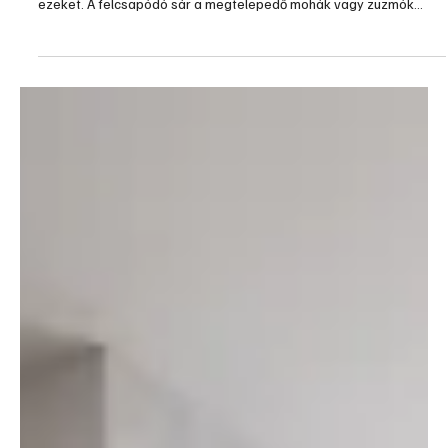
megfelelőt. Lerakásuknak kiforrott technológiája van, lapunkban is
többször írtunk már róla. Képes összeállításunkban különleges,
egyedi megoldásokat gyűjtöttünk össze. Ezek egy némelyike a
távol keleti – kínai, indiai – kert
2024. máj. 30.
2 perc olvasás
Kert, növényápolás
Kerti burkolatok, betonfelületek tisztítása
A kerti burkolatok – mivel járófelületekről van szó – időnként
koszolódnak, ám ez még akkor is jellemző, ha alig használjuk
ezeket. A felcsapódó sár a megtelepedő mohák vagy zuzmók
idővel megjelennek rajtuk, amikkel esztétikailag nem is lenne
probléma, de csúszóssá teszik a felületet, ami balesetveszélyt is
okozhat. A megfelelő tisztítási eljárások alkalmazása azonban
segíthet visszaállítani eredeti szépségüket és tartósságukat. Van
néhány hatékony tisztítási módszer, amelyek