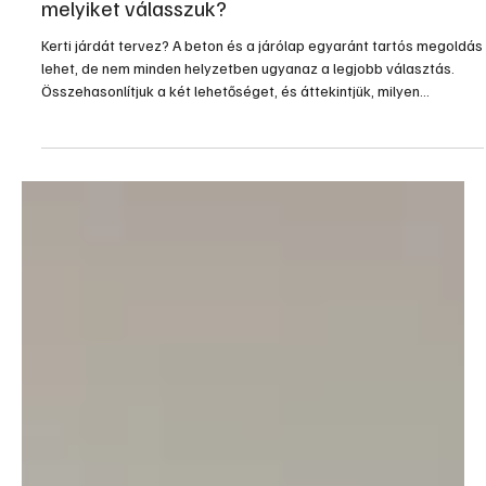
3 nappal ezelőtt
4 perc olvasás
Építés, felújítás
Kerti járda építése: beton vagy járólap –
melyiket válasszuk?
Kerti járdát tervez? A beton és a járólap egyaránt tartós megoldás
lehet, de nem minden helyzetben ugyanaz a legjobb választás.
Összehasonlítjuk a két lehetőséget, és áttekintjük, milyen
szempontokat érdemes figyelembe venni már a tervezés során.