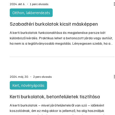
Építés, felújítás
WPC: mindenre (is) jó
A WPC a wood plastic composite angol kifejezés rövidítése, egy
fa-műanyag kompozit alapanyag, amelyből készülhet burkolat
vagy kerítésrendszer, de még sok más is. Az angol szóösszetételt
szabad fordításban fa-műanyag keveréknek lehetne fordítani, de
a kompozit szó valójában társítást jelent. Ennek azért van
jelentősége, mert két teljesen különböző alapanyagot kombinálnak
abból a célból, hogy csak az anyagok előnyös tulajdonságai
jelenjenek meg a végtermékben.
2024. okt. 6.
1 perc olvasás
Otthon, lakberendezés
Szabadtéri burkolatok kicsit másképpen
A kerti burkolatok funkcionalitása és megjelenése persze két
különböző kérdés. Praktikus lehet a betonozott járda vagy autóút,
ha nem is a leglátványosabb megoldás. Lényegesen szebb, ha a
kültéri burkolatok széles választékából találunk az ízlésünknek is