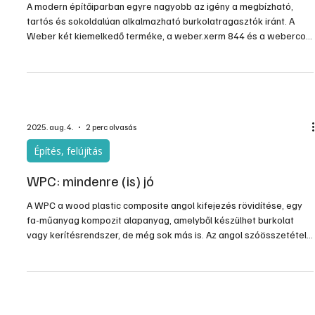
2025. okt. 20.
2 perc olvasás
Támogatott tartalom
Professzionális megoldások extrém
körülményekhez
A modern építőiparban egyre nagyobb az igény a megbízható,
tartós és sokoldalúan alkalmazható burkolatragasztók iránt. A
Weber két kiemelkedő terméke, a weber.xerm 844 és a webercol
FLEX S1, éppen ezekre a kihívásokra kínál professzionális
megoldást – legyen szó extrém vízterhelésről, nagyméretű
lapokról vagy padlófűtéses rendszerekről.
2025. aug. 4.
2 perc olvasás