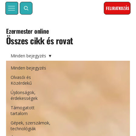
FELIRATKOZÁS
Ezermester online
Összes cikk és rovat
Minden bejegyzés
Minden bejegyzés
Olvasói és
Közérdekű
Újdonságok,
érdekességek
Támogatott
tartalom
Gépek, szerszámok,
technológiák