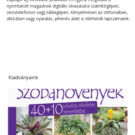
nyomtatott magazinok digitális olvasására számítógépen,
okostelefonon vagy táblagépen. Kényelmesen az otthonában,
útközben vagy nyaralás, pihenés alatt is elérhetők lapszámaink.
ú
Bárhol, bármikor, akár külföldön élve vagy dolgozva is
B
olvashatók az Ezermester lapszámai. A Laptapir kényelmes
megoldás, mert: – t
Kiadványaink