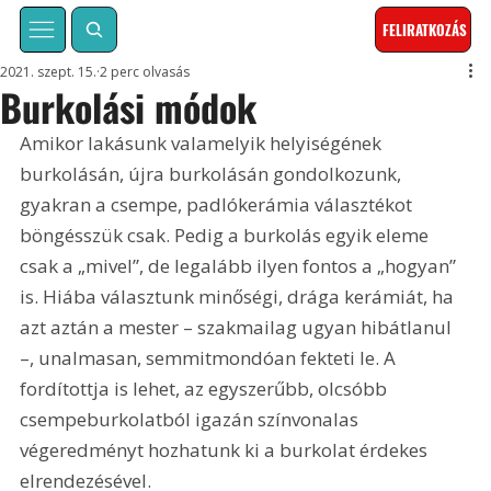
FELIRATKOZÁS
2021. szept. 15.
2 perc olvasás
Burkolási módok
Amikor lakásunk valamelyik helyiségének 
burkolásán, újra burkolásán gondolkozunk, 
gyakran a csempe, padlókerámia választékot 
böngésszük csak. Pedig a burkolás egyik eleme 
csak a „mivel”, de legalább ilyen fontos a „hogyan” 
is. Hiába választunk minőségi, drága kerámiát, ha 
azt aztán a mester – szakmailag ugyan hibátlanul 
–, unalmasan, semmitmondóan fekteti le. A 
fordítottja is lehet, az egyszerűbb, olcsóbb 
csempeburkolatból igazán színvonalas 
végeredményt hozhatunk ki a burkolat érdekes 
elrendezésével.