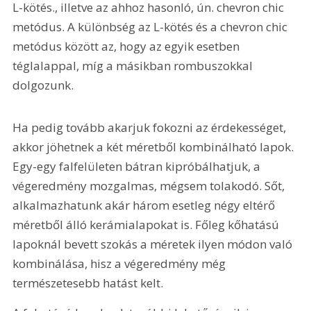
L-kötés., illetve az ahhoz hasonló, ún. chevron chic 
metódus. A különbség az L-kötés és a chevron chic 
metódus között az, hogy az egyik esetben 
téglalappal, míg a másikban rombuszokkal 
dolgozunk.
Ha pedig tovább akarjuk fokozni az érdekességet, 
akkor jöhetnek a két méretből kombinálható lapok. 
Egy-egy falfelületen bátran kipróbálhatjuk, a 
végeredmény mozgalmas, mégsem tolakodó. Sőt, 
alkalmazhatunk akár három esetleg négy eltérő 
méretből álló kerámialapokat is. Főleg kőhatású 
lapoknál bevett szokás a méretek ilyen módon való 
kombinálása, hisz a végeredmény még 
természetesebb hatást kelt.