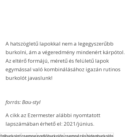
A hatszögletű lapokkal nem a legegyszerűbb 
burkolni, ám a végeredmény mindenért kárpótol. 
Az eltérő formájú, méretű és felületű lapok 
egymással való kombinálásához igazán rutinos 
burkolót javaslunk!
forrás: Bau-styl
A cikk az Ezermester alábbi nyomtatott 
lapszámában érhető el: 2021/június.
falburkolat
csempe
padlóburkolás
csempézés
hidegburkolás