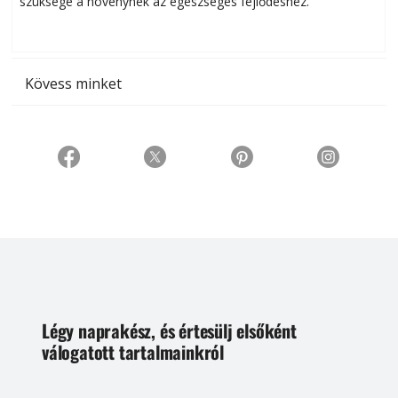
szüksége a növénynek az egészséges fejlődéshez.
t
Kövess minket
Légy naprakész, és értesülj elsőként
válogatott tartalmainkról