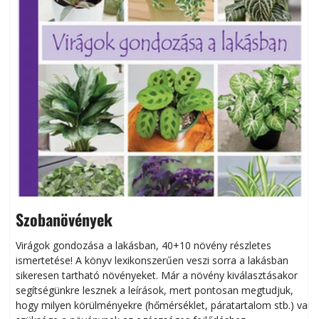
Szobanövények
Virágok gondozása a lakásban, 40+10 növény részletes
ismertetése! A könyv lexikonszerűen veszi sorra a lakásban
s
sikeresen tart­ha­tó növényeket. Már a növény kiválasztásakor
h
segítségünkre lesznek a leírások, mert pontosan megtudjuk,
k
hogy milyen körülményekre (hőmérséklet, páratartalom stb.) van