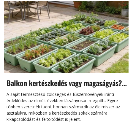
Balkon kertészkedés vagy magaságyás?
Helytakarékos kertészkedés
A saját termesztésű zöldségek és fűszernövények iránti
érdeklődés az elmúlt években látványosan megnőtt. Egyre
többen szeretnék tudni, honnan származik az élelmiszer az
l
asztalukra, miközben a kertészkedés sokak számára
kikapcsolódást és feltöltődést is jelent.
é
d