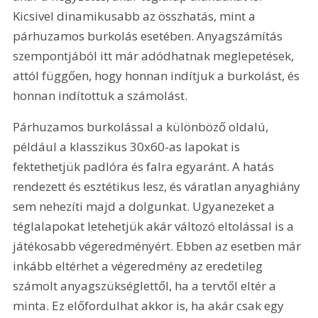
Kicsivel dinamikusabb az összhatás, mint a 
párhuzamos burkolás esetében. Anyagszámítás 
szempontjából itt már adódhatnak meglepetések, 
attól függően, hogy honnan indítjuk a burkolást, és 
honnan indítottuk a számolást.
Párhuzamos burkolással a különböző oldalú, 
például a klasszikus 30x60-as lapokat is 
fektethetjük padlóra és falra egyaránt. A hatás 
rendezett és esztétikus lesz, és váratlan anyaghiány 
sem nehezíti majd a dolgunkat. Ugyanezeket a 
téglalapokat letehetjük akár változó eltolással is a 
játékosabb végeredményért. Ebben az esetben már 
inkább eltérhet a végeredmény az eredetileg 
számolt anyagszükséglettől, ha a tervtől eltér a 
minta. Ez előfordulhat akkor is, ha akár csak egy 