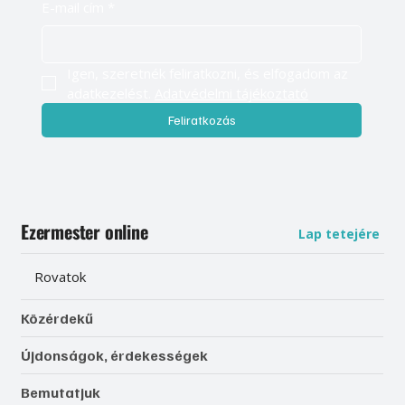
E-mail cím
*
Igen, szeretnék feliratkozni, és elfogadom az 
adatkezelést. 
Adatvédelmi tájékoztató
Feliratkozás
Ezermester online
Lap tetejére
Rovatok
Közérdekű
Újdonságok, érdekességek
Bemutatjuk