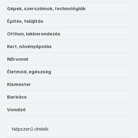
Gépek, szerszámok, technológiák
Építés, felújítás
Otthon, lakberendezés
Kert, növényápolás
Női vonal
Életmód, egészség
Kismester
Barkács
Vonalzó
Népszerű címkék