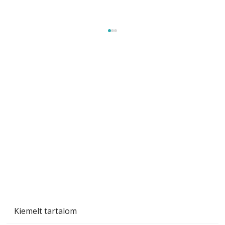
Beton járdalap készítése és lerakása – gyári
és saját készítésű megoldások
Kiemelt tartalom