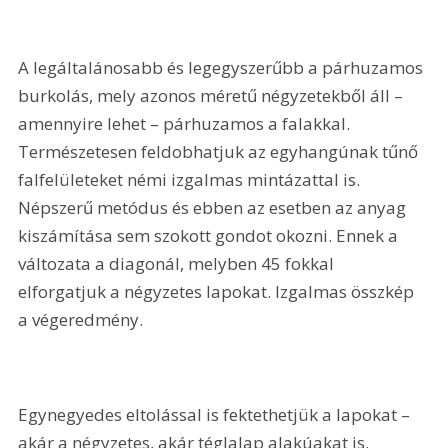
A legáltalánosabb és legegyszerűbb a párhuzamos 
burkolás, mely azonos méretű négyzetekből áll – 
amennyire lehet – párhuzamos a falakkal. 
Természetesen feldobhatjuk az egyhangúnak tűnő 
falfelületeket némi izgalmas mintá­zattal is. 
Népszerű metódus és ebben az esetben az anyag 
kiszámítása sem szokott gondot okozni. Ennek a 
változata a diagonál, melyben 45 fokkal 
elforgatjuk a négyzetes lapokat. Izgalmas összkép 
a végeredmény.
Egynegyedes eltolással is fektethetjük a lapokat – 
akár a négyzetes, akár téglalap alakúakat is. 