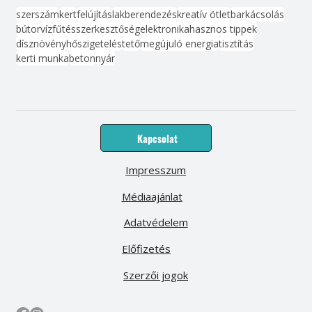
szerszám
kert
felújítás
lakberendezés
kreatív ötlet
barkácsolás
bútor
víz
fűtés
szerkesztőség
elektronika
hasznos tippek
dísznövény
hőszigetelés
tető
megújuló energia
tisztítás
kerti munka
beton
nyár
Kapcsolat
Impresszum
Médiaajánlat
Adatvédelem
Előfizetés
Szerzői jogok