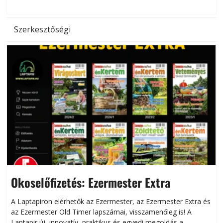
Szerkesztőségi
Okoselőfizetés: Ezermester Extra
A Laptapiron elérhetők az Ezermester, az Ezermester Extra és
az Ezermester Old Timer lapszámai, visszamenőleg is! A
Laptapir új, innovatív, praktikus és egyedi megoldás a
L