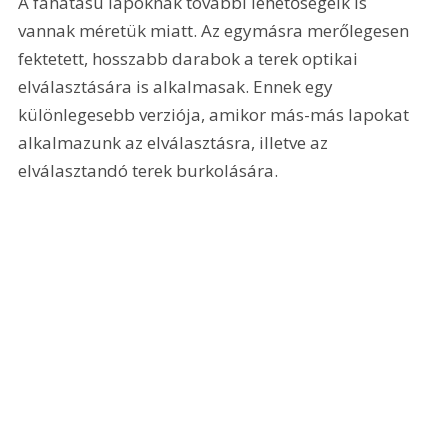
A fahatású lapoknak további lehetőségeik is 
vannak méretük miatt. Az egymásra merőlegesen 
fektetett, hosszabb darabok a terek optikai 
elválasztására is alkalmasak. Ennek egy 
különlegesebb verziója, amikor más-más lapokat 
alkalmazunk az elválasztásra, illetve az 
elválasztandó terek burkolására.