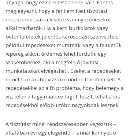
anyaga, hogy ez nem tesz benne kárt. Fontos 
megjegyezni, hogy a fent említett tisztítási 
módszerek csak a kisebb szennyeződésekre 
alkalmazhatók. Ha a kerti burkolatok vagy 
betonfelületek jelentős károsodást szenvedtek, 
például repedéseket mutatnak, vagy a felületük 
lepereg akkor, érdemes lehet fordulni egy 
szakemberhez, aki a megfelelő javítási 
munkálatokat elvégezheti. Ezeket a repedéseket 
minél hamarabb vízzáró módon tömíteni kell. A 
repedésekkel az a fő probléma, hogy belemegy a 
víz, télen a fagy miatt ez tágul, feszít, tehát a kis 
repedésekből előbb-utóbb nagyobbak lesznek.
A tisztítást minél rendszeresebben végezzük – 
általában évi egy elegendő –, annál könnyebb 