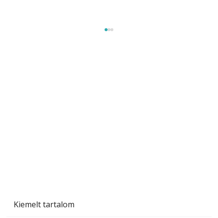
Szárazság a kertben – az aszály hatása a
növényekre és a védekezés lehetőségei
Kiemelt tartalom