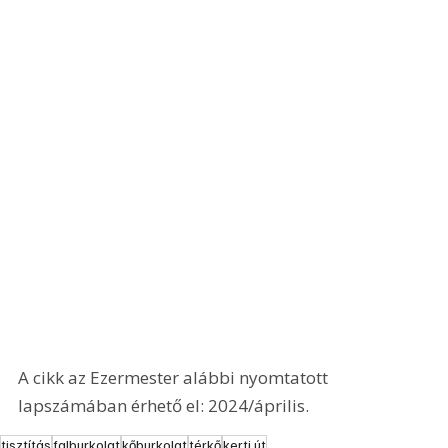
A cikk az Ezermester alábbi nyomtatott 
lapszámában érhető el: 2024/április.
tisztítás
falburkolat
kőburkolat
térkő
kerti út