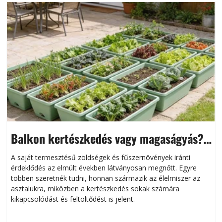
Balkon kertészkedés vagy magaságyás?
Helytakarékos kertészkedés
A saját termesztésű zöldségek és fűszernövények iránti
érdeklődés az elmúlt években látványosan megnőtt. Egyre
többen szeretnék tudni, honnan származik az élelmiszer az
l
asztalukra, miközben a kertészkedés sokak számára
kikapcsolódást és feltöltődést is jelent.
é
d