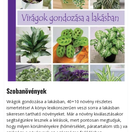
Szobanövények
Virágok gondozása a lakásban, 40+10 növény részletes
ismertetése! A könyv lexikonszerűen veszi sorra a lakásban
s
sikeresen tart­ha­tó növényeket. Már a növény kiválasztásakor
h
segítségünkre lesznek a leírások, mert pontosan megtudjuk,
k
hogy milyen körülményekre (hőmérséklet, páratartalom stb.) van