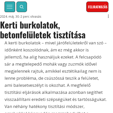
FELIRATKOZÁS
2024. máj. 30.
2 perc olvasás
Kerti burkolatok,
betonfelületek tisztítása
A kerti burkolatok – mivel járófelületekről van szó – 
időnként koszolódnak, ám ez még akkor is 
jellemző, ha alig használjuk ezeket. A felcsapódó 
sár a megtelepedő mohák vagy zuzmók idővel 
megjelennek rajtuk, amikkel esztétikailag nem is 
lenne probléma, de csúszóssá teszik a felületet, 
ami balesetveszélyt is okozhat. A megfelelő 
tisztítási eljárások alkalmazása azonban segíthet 
visszaállítani eredeti szépségüket és tartósságukat. 
Van néhány hatékony tisztítási módszer, 