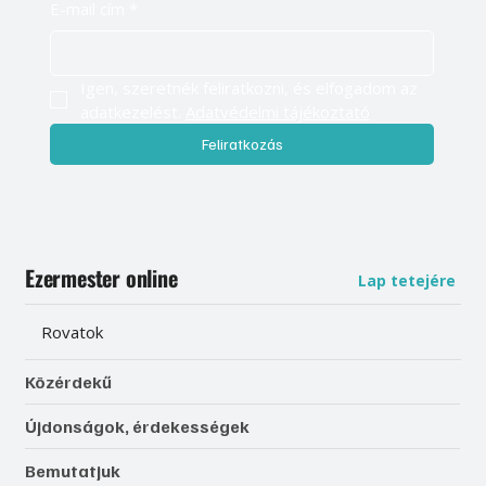
E-mail cím
*
Igen, szeretnék feliratkozni, és elfogadom az 
adatkezelést. 
Adatvédelmi tájékoztató
Feliratkozás
Ezermester online
Lap tetejére
Rovatok
Közérdekű
Újdonságok, érdekességek
Bemutatjuk