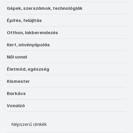
Gépek, szerszámok, technológiák
Építés, felújítás
Otthon, lakberendezés
Kert, növényápolás
Női vonal
Életmód, egészség
Kismester
Barkács
Vonalzó
Népszerű címkék