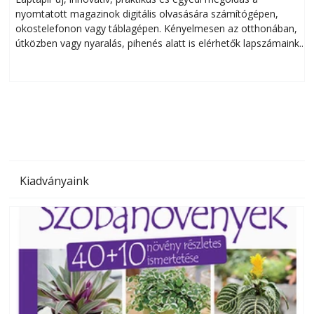
nyomtatott magazinok digitális olvasására számítógépen,
okostelefonon vagy táblagépen. Kényelmesen az otthonában,
útközben vagy nyaralás, pihenés alatt is elérhetők lapszámaink.
ú
Bárhol, bármikor, akár külföldön élve vagy dolgozva is
B
olvashatók az Ezermester lapszámai. A Laptapir kényelmes
megoldás, mert: – t
Kiadványaink