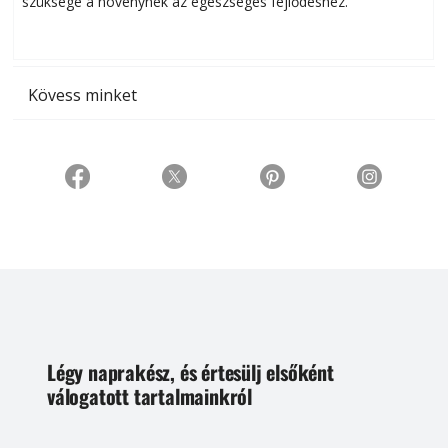
szüksége a növénynek az egészséges fejlődéshez.
t
Kövess minket
Légy naprakész, és értesülj elsőként
válogatott tartalmainkról