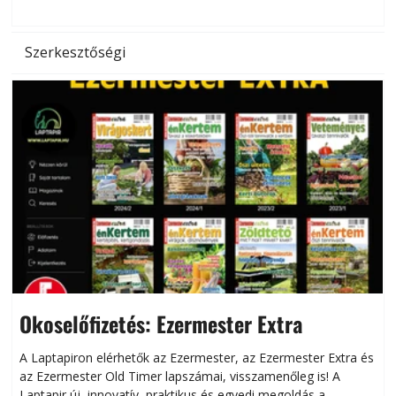
Szerkesztőségi
Okoselőfizetés: Ezermester Extra
A Laptapiron elérhetők az Ezermester, az Ezermester Extra és
az Ezermester Old Timer lapszámai, visszamenőleg is! A
Laptapir új, innovatív, praktikus és egyedi megoldás a
L