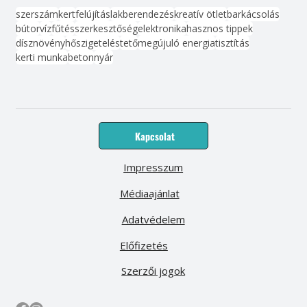
szerszám
kert
felújítás
lakberendezés
kreatív ötlet
barkácsolás
bútor
víz
fűtés
szerkesztőség
elektronika
hasznos tippek
dísznövény
hőszigetelés
tető
megújuló energia
tisztítás
kerti munka
beton
nyár
Kapcsolat
Impresszum
Médiaajánlat
Adatvédelem
Előfizetés
Szerzői jogok