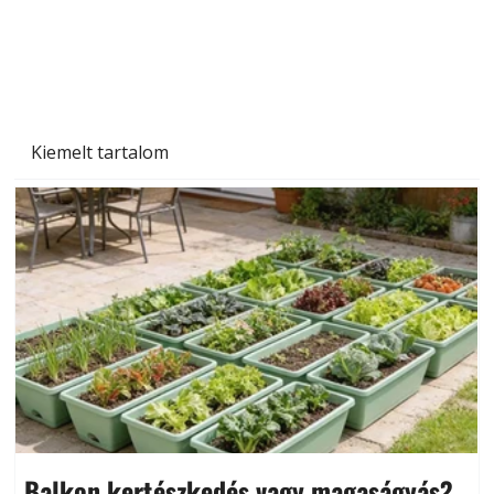
Beton járdalap készítése és lerakása – gyári
és saját készítésű megoldások
Kiemelt tartalom
Balkon kertészkedés vagy magaságyás?