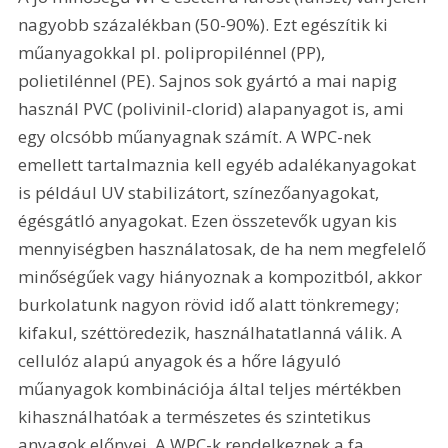
nagyobb százalékban (50-90%). Ezt egészítik ki 
műanyagokkal pl. polipropilénnel (PP), 
polietilénnel (PE). Sajnos sok gyártó a mai napig 
használ PVC (polivinil-clorid) alapanyagot is, ami 
egy olcsóbb műanyagnak számít. A WPC-nek 
emellett tartalmaznia kell egyéb adalékanyagokat 
is például UV stabilizátort, színezőanyagokat, 
égésgátló anyagokat. Ezen összetevők ugyan kis 
mennyiségben használatosak, de ha nem megfelelő 
minőségűek vagy hiányoznak a kompozitból, akkor 
burkolatunk nagyon rövid idő alatt tönkremegy; 
kifakul, széttöredezik, használhatatlanná válik. A 
cellulóz alapú anyagok és a hőre lágyuló 
műanyagok kombinációja által teljes mértékben 
kihasználhatóak a természetes és szintetikus 
anyagok előnyei. A WPC-k rendelkeznek a fa 