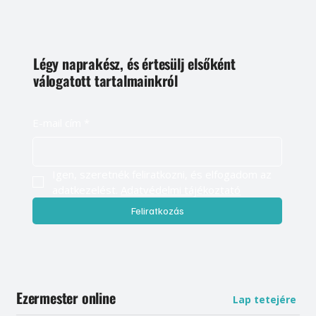
Légy naprakész, és értesülj elsőként
válogatott tartalmainkról
E-mail cím
*
Igen, szeretnék feliratkozni, és elfogadom az 
adatkezelést. 
Adatvédelmi tájékoztató
Feliratkozás
Ezermester online
Lap tetejére