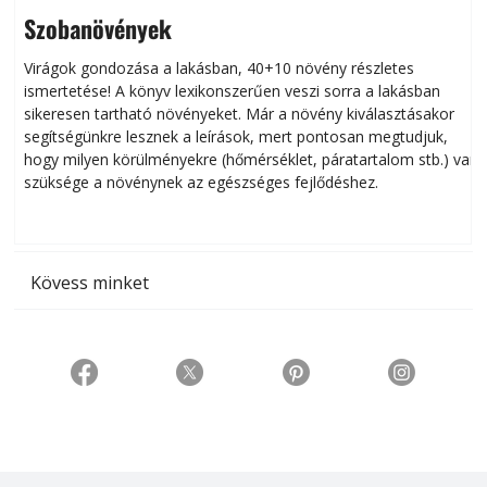
Szobanövények
Virágok gondozása a lakásban, 40+10 növény részletes
ismertetése! A könyv lexikonszerűen veszi sorra a lakásban
s
sikeresen tart­ha­tó növényeket. Már a növény kiválasztásakor
h
segítségünkre lesznek a leírások, mert pontosan megtudjuk,
k
hogy milyen körülményekre (hőmérséklet, páratartalom stb.) van
szüksége a növénynek az egészséges fejlődéshez.
t
Kövess minket