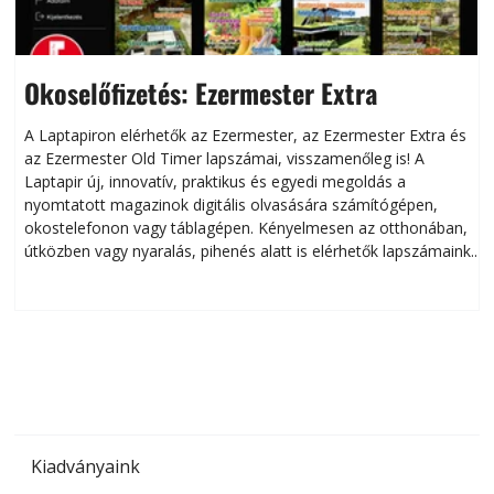
Okoselőfizetés: Ezermester Extra
A Laptapiron elérhetők az Ezermester, az Ezermester Extra és
az Ezermester Old Timer lapszámai, visszamenőleg is! A
Laptapir új, innovatív, praktikus és egyedi megoldás a
L
nyomtatott magazinok digitális olvasására számítógépen,
okostelefonon vagy táblagépen. Kényelmesen az otthonában,
útközben vagy nyaralás, pihenés alatt is elérhetők lapszámaink.
ú
Bárhol, bármikor, akár külföldön élve vagy dolgozva is
B
olvashatók az Ezermester lapszámai. A Laptapir kényelmes
megoldás, mert: – t
Kiadványaink