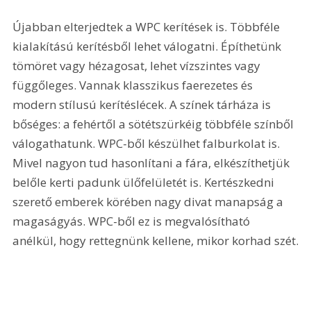
Újabban elterjedtek a WPC kerítések is. Többféle 
kialakítású kerítésből lehet válogatni. Építhetünk 
tömöret vagy hézagosat, lehet vízszintes vagy 
függőleges. Vannak klasszikus faerezetes és 
modern stílusú kerítéslécek. A színek tárháza is 
bőséges: a fehértől a sötétszürkéig többféle színből 
válogathatunk. WPC-ből készülhet falburkolat is. 
Mivel nagyon tud hasonlítani a fára, elkészíthetjük 
belőle kerti padunk ülőfelületét is. Kertészkedni 
szerető emberek körében nagy divat manapság a 
magaságyás. WPC-ből ez is megvalósítható 
anélkül, hogy rettegnünk kellene, mikor korhad szét.