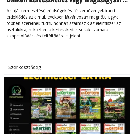
Helytakarékos kertészkedés
A saját termesztésű zöldségek és fűszernövények iránti
érdeklődés az elmúlt években látványosan megnőtt. Egyre
többen szeretnék tudni, honnan származik az élelmiszer az
l
asztalukra, miközben a kertészkedés sokak számára
kikapcsolódást és feltöltődést is jelent.
é
d
Szerkesztőségi