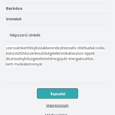
Barkács
Vonalzó
Népszerű címkék
szerszám
kert
felújítás
lakberendezés
kreatív ötlet
barkácsolás
bútor
víz
fűtés
szerkesztőség
elektronika
hasznos tippek
dísznövény
hőszigetelés
tető
megújuló energia
tisztítás
kerti munka
beton
nyár
Kapcsolat
Impresszum
Médiaajánlat