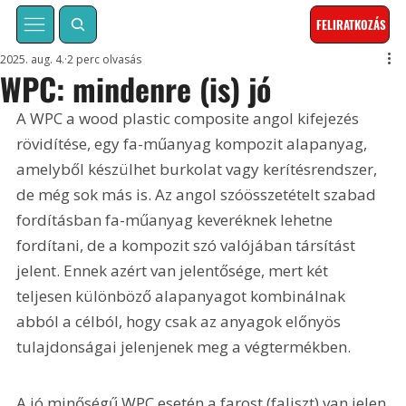
FELIRATKOZÁS
2025. aug. 4.
2 perc olvasás
WPC: mindenre (is) jó
A WPC a wood plastic composite angol kifejezés 
rövidítése, egy fa-műanyag kompozit alapanyag, 
amelyből készülhet burkolat vagy kerítésrendszer, 
de még sok más is. Az angol szóösszetételt szabad 
fordításban fa-műanyag keveréknek lehetne 
fordítani, de a kompozit szó valójában társítást 
jelent. Ennek azért van jelentősége, mert két 
teljesen különböző alapanyagot kombinálnak 
abból a célból, hogy csak az anyagok előnyös 
tulajdonságai jelenjenek meg a végtermékben.
A jó minőségű WPC esetén a farost (faliszt) van jelen 