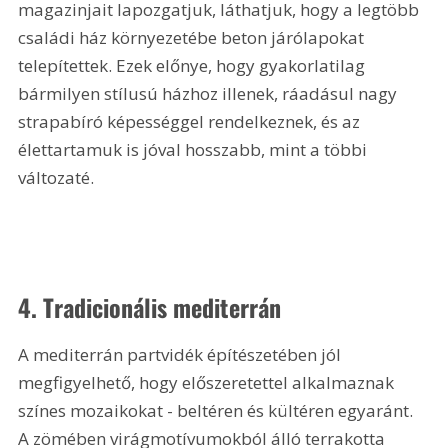
magazinjait lapozgatjuk, láthatjuk, hogy a legtöbb 
családi ház környezetébe beton járólapokat 
telepítettek. Ezek előnye, hogy gyakorlatilag 
bármilyen stílusú házhoz illenek, ráadásul nagy 
strapabíró képességgel rendelkeznek, és az 
élettartamuk is jóval hosszabb, mint a többi 
változaté.
4. Tradicionális mediterrán
A mediterrán partvidék építészetében jól 
megfigyelhető, hogy előszeretettel alkalmaznak 
színes mozaikokat - beltéren és kültéren egyaránt. 
A zömében virágmotívumokból álló terrakotta 