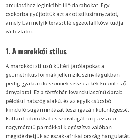
arculatához leginkább illő darabokat. Egy 
csokorba gyűjtöttük azt az öt stílusirányzatot, 
amely bármelyik teraszt lélegzetelállítóvá tudja 
változtatni.
1. A marokkói stílus
A marokkói stílusú kültéri járólapokat a 
geometrikus formák jellemzik, színvilágukban 
pedig gyakran köszönnek vissza a kék különböző 
árnyalatai. Ez a törtfehér-levendulaszínű darab 
például hatszög alakú, és az egyik csúcsból 
kiinduló sugármintázat teszi igazán különlegessé. 
Rattan bútorokkal és színvilágában passzoló 
nagyméretű párnákkal kiegészítve valóban 
megidézhetjük az észak-afrikai ország hangulatát.