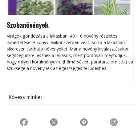
Szobanövények
Virágok gondozása a lakásban, 40+10 növény részletes
ismertetése! A könyv lexikonszerűen veszi sorra a lakásban
s
sikeresen tart­ha­tó növényeket. Már a növény kiválasztásakor
h
segítségünkre lesznek a leírások, mert pontosan megtudjuk,
k
hogy milyen körülményekre (hőmérséklet, páratartalom stb.) van
szüksége a növénynek az egészséges fejlődéshez.
t
Kövess minket