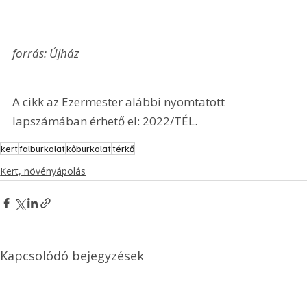
forrás: Újház
A cikk az Ezermester alábbi nyomtatott 
lapszámában érhető el: 2022/TÉL.
kert
falburkolat
kőburkolat
térkő
Kert, növényápolás
Kapcsolódó bejegyzések