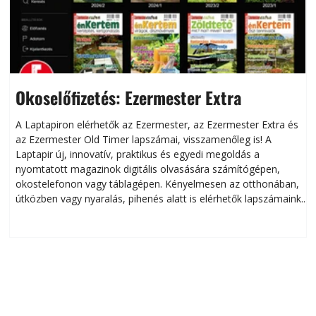
Okoselőfizetés: Ezermester Extra
A Laptapiron elérhetők az Ezermester, az Ezermester Extra és
az Ezermester Old Timer lapszámai, visszamenőleg is! A
Laptapir új, innovatív, praktikus és egyedi megoldás a
L
nyomtatott magazinok digitális olvasására számítógépen,
okostelefonon vagy táblagépen. Kényelmesen az otthonában,
útközben vagy nyaralás, pihenés alatt is elérhetők lapszámaink.
ú
Bárhol, bármikor, akár külföldön élve vagy dolgozva is
B
olvashatók az Ezermester lapszámai. A Laptapir kényelmes
megoldás, mert: – t