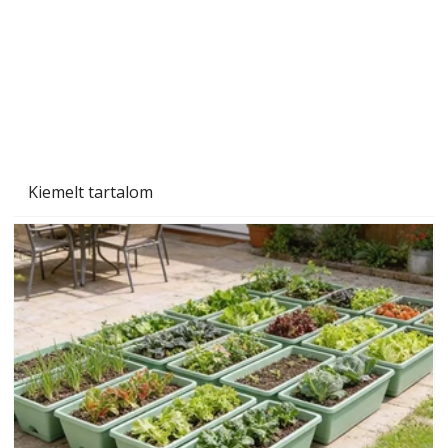
Szárazság a kertben – az aszály hatása a
növényekre és a védekezés lehetőségei
Kiemelt tartalom