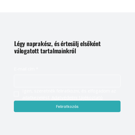
Légy naprakész, és értesülj elsőként
válogatott tartalmainkról
E-mail cím
*
Igen, szeretnék feliratkozni, és elfogadom az 
adatkezelést. 
Adatvédelmi tájékoztató
Feliratkozás