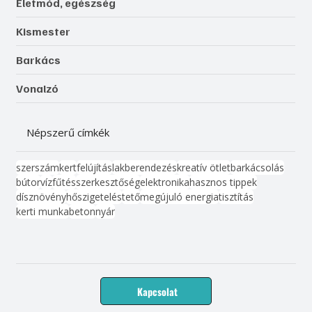
Életmód, egészség
Kismester
Barkács
Vonalzó
Népszerű címkék
szerszám
kert
felújítás
lakberendezés
kreatív ötlet
barkácsolás
bútor
víz
fűtés
szerkesztőség
elektronika
hasznos tippek
dísznövény
hőszigetelés
tető
megújuló energia
tisztítás
kerti munka
beton
nyár
Kapcsolat