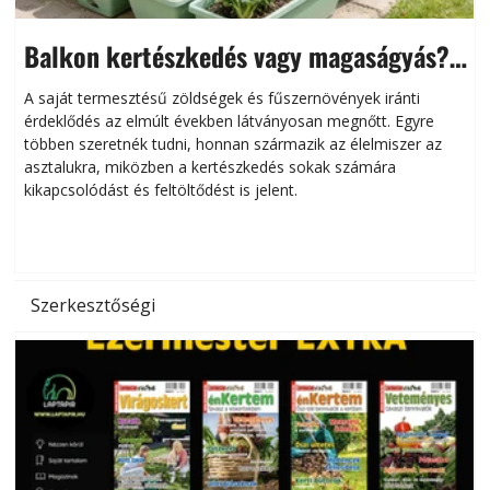
Balkon kertészkedés vagy magaságyás?
Helytakarékos kertészkedés
A saját termesztésű zöldségek és fűszernövények iránti
érdeklődés az elmúlt években látványosan megnőtt. Egyre
többen szeretnék tudni, honnan származik az élelmiszer az
l
asztalukra, miközben a kertészkedés sokak számára
kikapcsolódást és feltöltődést is jelent.
é
d
Szerkesztőségi