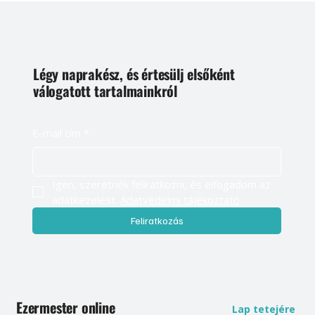
Légy naprakész, és értesülj elsőként
válogatott tartalmainkról
E-mail cím
*
Igen, szeretnék feliratkozni, és elfogadom az 
adatkezelést. 
Adatvédelmi tájékoztató
Feliratkozás
Ezermester online
Lap tetejére