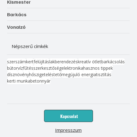
Kismester
Barkács
Vonalzó
Népszerű címkék
szerszám
kert
felújítás
lakberendezés
kreatív ötlet
barkácsolás
bútor
víz
fűtés
szerkesztőség
elektronika
hasznos tippek
dísznövény
hőszigetelés
tető
megújuló energia
tisztítás
kerti munka
beton
nyár
Kapcsolat
Impresszum