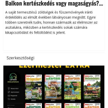
Balkon kertészkedés vagy magaságyás?
Helytakarékos kertészkedés
A saját termesztésű zöldségek és fűszernövények iránti
érdeklődés az elmúlt években látványosan megnőtt. Egyre
többen szeretnék tudni, honnan származik az élelmiszer az
l
asztalukra, miközben a kertészkedés sokak számára
kikapcsolódást és feltöltődést is jelent.
é
d
Szerkesztőségi