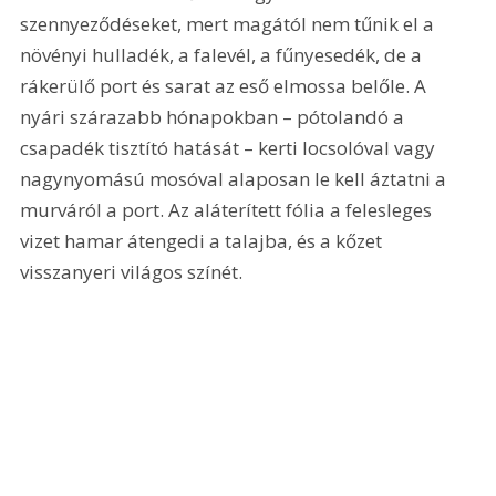
szennyeződéseket, mert magától nem tűnik el a 
növényi hulladék, a falevél, a fűnyesedék, de a 
rákerülő port és sarat az eső elmossa belőle. A 
nyári szárazabb hónapokban – pótolandó a 
csapadék tisztító hatását – kerti locsolóval vagy 
nagynyomású mosóval alaposan le kell áztatni a 
murváról a port. Az aláterített fólia a felesleges 
vizet hamar átengedi a talajba, és a kőzet 
visszanyeri világos színét.