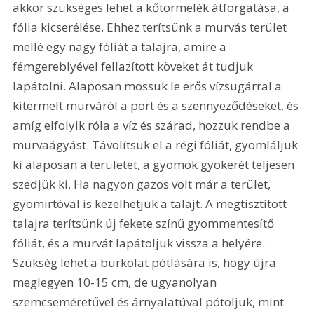
akkor szükséges lehet a kőtörmelék átforgatása, a 
fólia kicserélése. Ehhez terítsünk a murvás terület 
mellé egy nagy fóliát a talajra, amire a 
fémgereblyével fellazított köveket át tudjuk 
lapátolni. Alaposan mossuk le erős vízsugárral a 
kitermelt murváról a port és a szennyeződéseket, és 
amíg elfolyik róla a víz és szárad, hozzuk rendbe a 
murvaágyást. Távolítsuk el a régi fóliát, gyomláljuk 
ki alaposan a területet, a gyomok gyökerét teljesen 
szedjük ki. Ha nagyon gazos volt már a terület, 
gyomirtóval is kezelhetjük a talajt. A megtisztított 
talajra terítsünk új fekete színű gyommentesítő 
fóliát, és a murvát lapátoljuk vissza a helyére. 
Szükség lehet a burkolat pótlására is, hogy újra 
meglegyen 10-15 cm, de ugyanolyan 
szemcseméretűvel és árnyalatúval pótoljuk, mint 