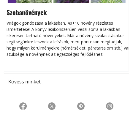
Szobanövények
Virágok gondozása a lakásban, 40+10 növény részletes
ismertetése! A könyv lexikonszerűen veszi sorra a lakásban
s
sikeresen tart­ha­tó növényeket. Már a növény kiválasztásakor
h
segítségünkre lesznek a leírások, mert pontosan megtudjuk,
k
hogy milyen körülményekre (hőmérséklet, páratartalom stb.) van
szüksége a növénynek az egészséges fejlődéshez.
t
Kövess minket