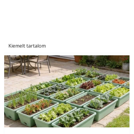
Szárazság a kertben – az aszály hatása a
növényekre és a védekezés lehetőségei
Kiemelt tartalom