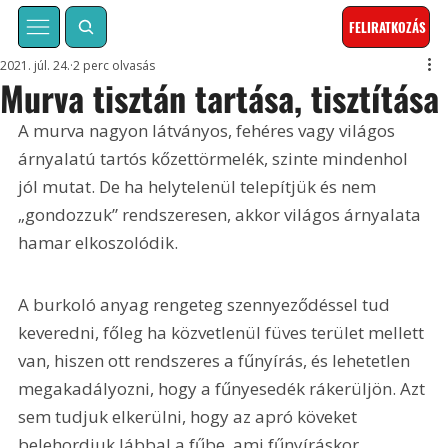
FELIRATKOZÁS
2021. júl. 24.
2 perc olvasás
Murva tisztán tartása, tisztítása
A murva nagyon látványos, fehéres vagy világos 
árnyalatú tartós kőzettörmelék, szinte mindenhol 
jól mutat. De ha helytelenül telepítjük és nem 
„gondozzuk” rendszeresen, akkor világos árnyalata 
hamar elkoszolódik.
A burkoló anyag rengeteg szennyeződéssel tud 
keveredni, főleg ha közvetlenül füves terület mellett 
van, hiszen ott rendszeres a fűnyírás, és lehetetlen 
megakadályozni, hogy a fűnyesedék rákerüljön. Azt 
sem tudjuk elkerülni, hogy az apró köveket 
belehordjuk lábbal a fűbe, ami fűnyíráskor 