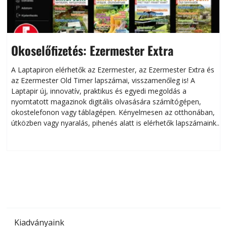
Okoselőfizetés: Ezermester Extra
A Laptapiron elérhetők az Ezermester, az Ezermester Extra és
az Ezermester Old Timer lapszámai, visszamenőleg is! A
Laptapir új, innovatív, praktikus és egyedi megoldás a
L
nyomtatott magazinok digitális olvasására számítógépen,
okostelefonon vagy táblagépen. Kényelmesen az otthonában,
útközben vagy nyaralás, pihenés alatt is elérhetők lapszámaink.
ú
Bárhol, bármikor, akár külföldön élve vagy dolgozva is
B
olvashatók az Ezermester lapszámai. A Laptapir kényelmes
megoldás, mert: – t
Kiadványaink