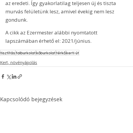
az eredeti. Így gyakorlatilag teljesen új és tiszta 
murvás felületünk lesz, amivel évekig nem lesz 
gondunk.
A cikk az Ezermester alábbi nyomtatott 
lapszámában érhető el: 2021/június.
tisztítás
falburkolat
kőburkolat
térkő
kerti út
Kert, növényápolás
Kapcsolódó bejegyzések