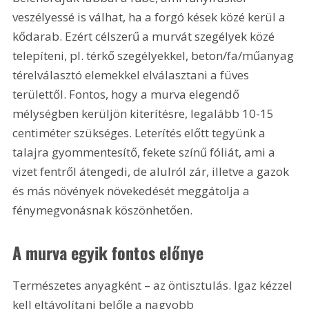
veszélyessé is válhat, ha a forgó kések közé kerül a 
kődarab. Ezért célszerű a murvát szegélyek közé 
telepíteni, pl. térkő szegélyekkel, beton/fa/műanyag 
térelválasztó elemekkel elválasztani a füves 
területtől. Fontos, hogy a murva elegendő 
mélységben kerüljön kiterítésre, legalább 10-15 
centiméter szükséges. Leterítés előtt tegyünk a 
talajra gyommentesítő, fekete színű fóliát, ami a 
vizet fentről átengedi, de alulról zár, illetve a gazok 
és más növények növekedését meggátolja a 
fénymegvonásnak köszönhetően.
A murva egyik fontos előnye
Természetes anyagként – az öntisztulás. Igaz kézzel 
kell eltávolítani belőle a nagyobb 