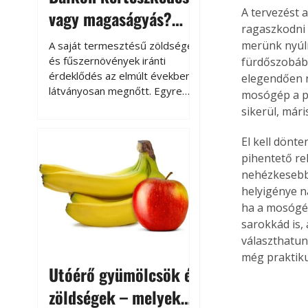
A tervezést 
vagy magaságyás?
ragaszkodni 
Helytakarékos
merünk nyúln
A saját termesztésű zöldségek
kertészkedés
és fűszernövények iránti
fürdőszobábó
érdeklődés az elmúlt években
elegendően n
látványosan megnőtt. Egyre
mosógép a pul
többen szeretnék tudni, honnan
sikerül, mári
származik az élelmiszer az
asztalukra, miközben a
El kell dönt
kertészkedés sokak számára
pihentető re
kikapcsolódást és feltöltődést
nehézkesebb.
is jelent.
helyigénye n
ha a mosógép
sarokkád is,
választhatun
még praktiku
Utóérő gyümölcsök és
zöldségek – melyek