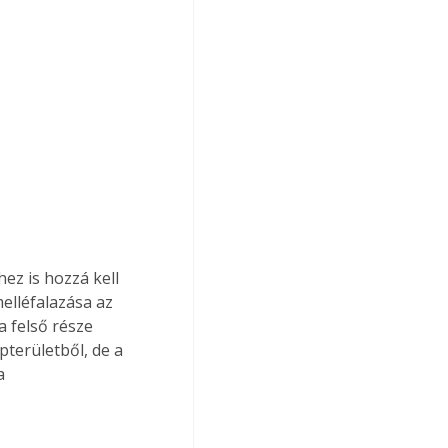
hez is hozzá kell 
elléfalazása az 
 felső része 
pterületből, de a 
a 