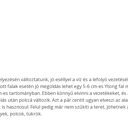
lyezésén változtatunk, jó eséllyel a víz és a lefolyó vezetésé
ott falak esetén jó megoldás lehet egy 5-6 cm-es Ytong fal m
m-es tartományban. Ebben könnyű elvinni a vezetékeket, és a
ás után polccá változik. Azt a pár centit ugyan elveszi az ala
 is hasznosul. Felül pedig már nem szűkíti a teret, jöhetnek 
yek, polcok, tükrök.