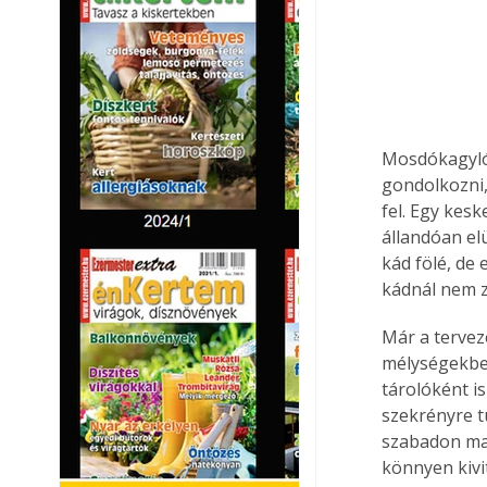
Mosdókagyló
gondolkozni,
fel. Egy kesk
állandóan el
kád fölé, de
kádnál nem z
Már a tervezé
mélységekbe
tárolóként i
szekrényre t
szabadon mar
könnyen kivi