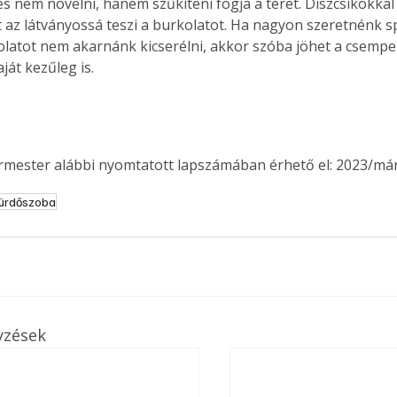
 és nem növelni, hanem szűkíteni fogja a teret. Díszcsíkokka
t az látványossá teszi a burkolatot. Ha nagyon szeretnénk sp
olatot nem akarnánk kicserélni, akkor szóba jöhet a csempema
aját kezűleg is.
ermester alábbi nyomtatott lapszámában érhető el: 2023/már
fürdőszoba
yzések
ertben,
Gyógyító növények: a
sban
természet kincsei az