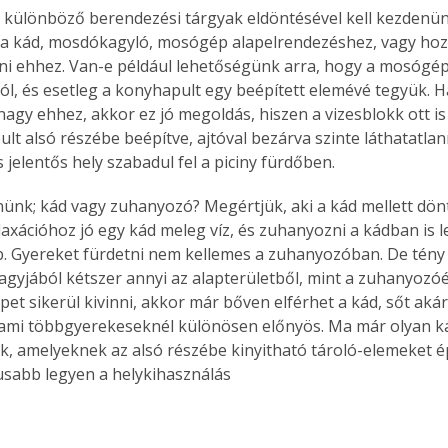
a különböző berendezési tárgyak eldöntésével kell kezdenün
a kád, mosdókagyló, mosógép alapelrendezéshez, vagy hoz
i ehhez. Van-e például lehetőségünk arra, hogy a mosógépe
l, és esetleg a konyhapult egy beépített elemévé tegyük. H
agy ehhez, akkor ez jó megoldás, hiszen a vizesblokk ott is 
t alsó részébe beépítve, ajtóval bezárva szinte láthatatlann
s jelentős hely szabadul fel a piciny fürdőben.
enünk; kád vagy zuhanyozó? Megértjük, aki a kád mellett dönt
laxációhoz jó egy kád meleg víz, és zuhanyozni a kádban is le
 Gyereket fürdetni nem kellemes a zuhanyozóban. De tény a
agyjából kétszer annyi az alapterületből, mint a zuhanyozóé.
et sikerül kivinni, akkor már bőven elférhet a kád, sőt akár
 ami többgyerekeseknél különösen előnyös. Ma már olyan ká
k, amelyeknek az alsó részébe kinyitható tároló-elemeket ép
sabb legyen a helykihasználás