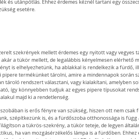
alék és utánpótlás. Ehhez érdemes kéznél tartani egy összecs
. A
zükség esetére.
megoldás,
erelt szekrények mellett érdemes egy nyitott vagy vegyes t
ni, akár a tükör mellett, de legalábbis kényelmesen elérhető
nyt is elhelyezhetünk, ha ablakkal is rendelkezik a fürdő, il
i pipere termékünket tárolni, amire a mindennapok során s
n tároló rendszert választani, vagy kialakítani, amelyben so
lható, így könnyebben tudjuk az egyes pipere típusokat rends
lakul majd ki a rendetlenség.
őszobában is erős fényre van szükség, hiszen ott nem csak
nk, szépítkezünk is, és a fürdőszoba otthonossága is függ 
 Világítson a tükrös-szekrény, a tükör teteje, de legyen általán
aktikus, ha van mozgásérzékelős lámpa is a fürdőben. Ehhez