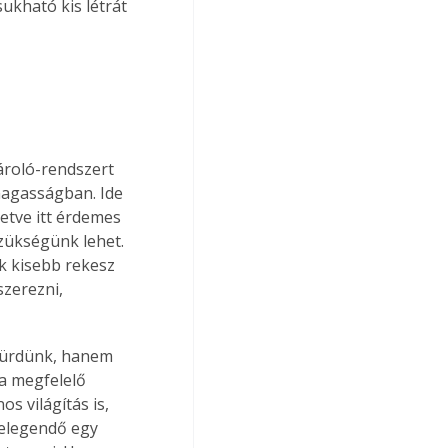
ukható kis létrát 
ároló-rendszert 
 magasságban. Ide 
letve itt érdemes 
zükségünk lehet. 
k kisebb rekesz 
zerezni, 
 fürdünk, hanem 
a megfelelő 
os világítás is, 
 elegendő egy 