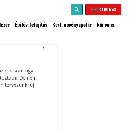
FELIRATKOZÁS
dezés
Építés, felújítás
Kert, növényápolás
Női vonal
zni, elsőre úgy 
toztatni. De nem 
n tervezünk, új 