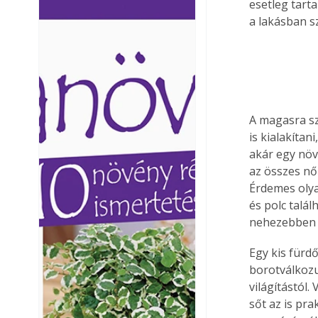
esetleg tart
Ezermester lapszámai. A
Ezermester lapszámai
a lakásban s
Laptapir kényelmes megoldás,
Laptapir kényelmes 
mert: – t
mert: – t
A magasra sz
is kialakíta
akár egy növé
az összes nő
Érdemes olya
és polc talá
nehezebben a
Egy kis fürd
borotválkozu
világítástól.
sőt az is pr