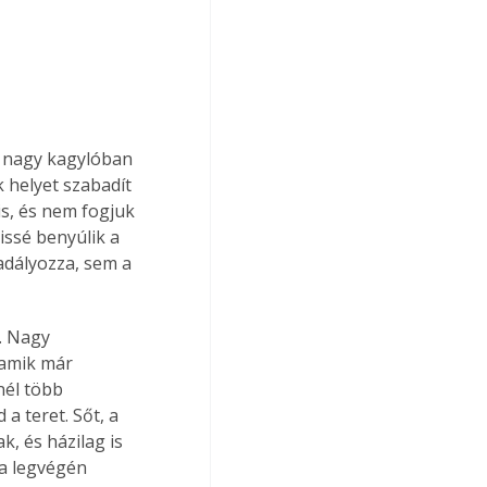
 nagy kagylóban 
 helyet szabadít 
is, és nem fogjuk 
issé benyúlik a 
adályozza, sem a 
. Nagy 
amik már 
nél több 
 teret. Sőt, a 
, és házilag is 
a legvégén 