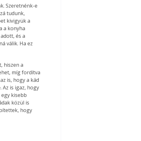
k. Szeretnénk-e 
zá tudunk, 
t kivigyük a 
a a konyha 
adott, és a 
á válik. Ha ez 
, hiszen a 
het, míg fordítva 
z is, hogy a kád 
 Az is igaz, hogy 
 egy kisebb 
dak közül is 
ítettek, hogy 