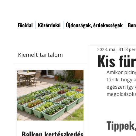
Főoldal
Közérdekű
Újdonságok, érdekességek
Bem
2023. máj. 31.
3 per
Kis fü
Kiemelt tartalom
Amikor picin
tűnik, hogy 
egészen így 
megoldásokat
Tippek
Balkon kertészkedés