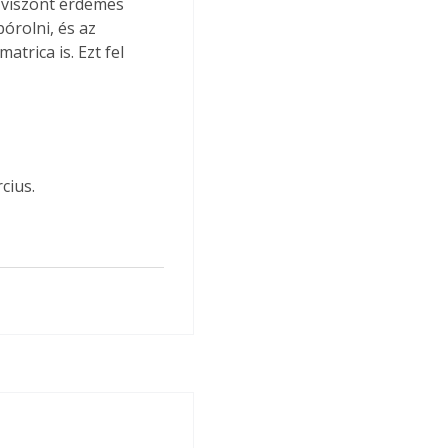
l viszont érdemes 
órolni, és az 
trica is. Ezt fel 
cius.