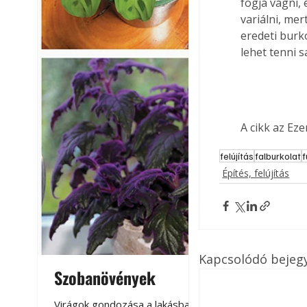
fogja vágni,
variálni, mer
eredeti burk
lehet tenni s
A cikk az Ez
felújítás
falburkolat
Építés, felújítás
Kapcsolódó bejeg
Szobanövények
Virágoskert: k
teraszon, laká
Virágok gondozása a lakásban,