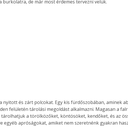
 a burkolatra, de már most érdemes tervezni velük.
Együtt jobban megéri!
Bővebb információ itt!
k az
Együtt jobban megéri! A
mester
könyvek tetszőleges
er Old
párosítással kedvezményes
áron, 0 Ft postaköltséggel
ptapir új,
megrendelhetők!
és egyedi
tt
lvasására
elefonon
nyelmesen
a nyitott és zárt polcokat. Egy kis fürdőszobában, aminek ab
ben vagy
en felületén tárolási megoldást alkalmazni. Magasan a falra 
t is
. Bárhol,
tárolhatjuk a törölközőket, köntösöket, kendőket, és az ös
ön élve
etve egyéb apróságokat, amiket nem szeretnénk gyakran hasz
ashatók az