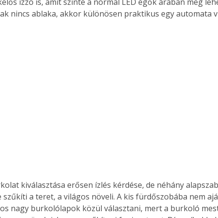
lős izzó is, amit szinte a normál LED égők árában meg lehe
k nincs ablaka, akkor különösen praktikus egy automata vi
olat kiválasztása erősen ízlés kérdése, de néhány alapszabá
szűkíti a teret, a világos növeli. A kis fürdőszobába nem aj
os nagy burkolólapok közül választani, mert a burkoló mes