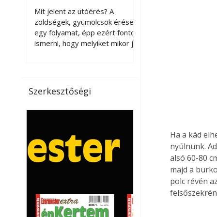
érnek tovább leszedés
Mit jelent az utóérés? A
után?
zöldségek, gyümölcsök érése
egy folyamat, épp ezért fontos
ismerni, hogy melyiket mikor jó
leszedni. Meg kell különböztetni
a gazdasági és a biológiai
érettséget. Például a
paradicsomot sokszor
Szerkesztőségi
gazdasági érettségben, azaz
félig éretten szedik le, ezután
utaztatják hosszan, és még
pulton tartható kell legyen.
Ha a kád elhe
Utóérik eközben, de nem lesz
nyúlnunk. Ad
olyan ízű, mint amit a saját
alsó 60-80 c
kertünkben, biológiai
majd a burkol
érettségben szedünk le. Teljes
polc révén az
érettségben szedve nem
tárolható h
felsőszekrén