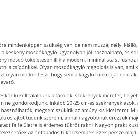
ra mindenképpen szükség van, de nem muszáj mély, kiálló,
 a keskeny mosdókagyló ugyanolyan jól használható, és sok
eny mosdó tökéletesen illik a modern, minimalista stílushoz 
ütni a csípőnkkel. Olyan mosdókagyló megoldás is van, ami k
 ezt olyan módon teszi, hogy sem a kagyló funkcióját nem ak
avaró.
skor ki kell találnunk a tárolók, szekrények méretét, helyét
n ne gondolkodjunk, inkább 20-25 cm-es szekrények azok, 
s használhatók, mégsem szűkítik az amúgy kis kicsi teret. Mi
ükrös ajtót tudunk szerelni, annál nagyobbnak érezzük majd a
adt falfelületre is érdemes tükröt rakni. Nagyon praktikusak
telezhetőek az öntapadós tükörcsempék. Ezek persze majd 