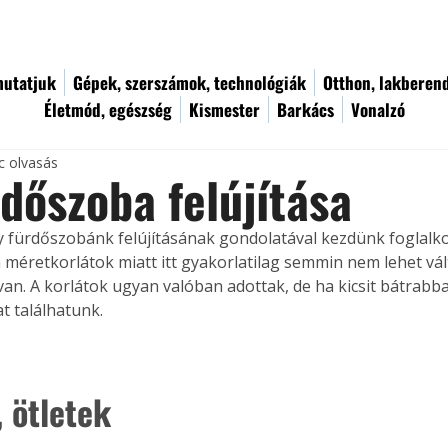
utatjuk
Gépek, szerszámok, technológiák
Otthon, lakberen
Életmód, egészség
Kismester
Barkács
Vonalzó
c olvasás
rdőszoba felújítása
y fürdőszobánk felújításának gondolatával kezdünk foglalko
a méretkorlátok miatt itt gyakorlatilag semmin nem lehet vál
van. A korlátok ugyan valóban adottak, de ha kicsit bátrabba
 találhatunk.
, ötletek