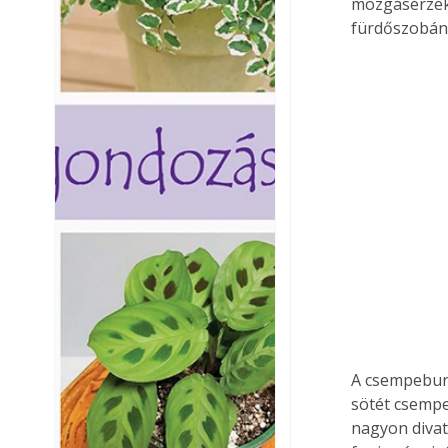
mozgásérzéke
fürdőszobána
A csempeburk
sötét csempe 
nagyon divat