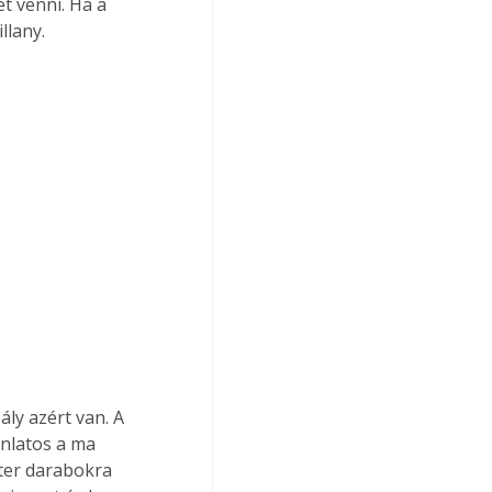
t venni. Ha a 
llany.
ly azért van. A 
ánlatos a ma 
ter darabokra 