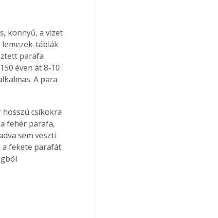
, könnyű, a vizet 
g lemezek-táblák 
ztett parafa 
150 éven át 8-10 
alkalmas. A para 
r hosszú csíkokra 
a fehér parafa, 
dva sem veszti 
a fekete parafát. 
egből 