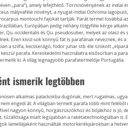
éven „para”), amely lefejthető. Törzsnövényének az indiai é
iaceus mályvaféle növényt, a nyugat-indiai Ochroma lagopust,
rocarpus montouchi fajokat tartják. Parát termel továbbá az
azíliában, Európában pedig néhány tölgyféle kérge alkalmas
r, Qu. occidentalis és Qu. pseudosuber, melyek az olasz és 
lnek. Ezen kívül sok könnyű fát is parafának neveznek, és a 
an a szilfa, kecskerágó, fodor juhar stb. éle szokott „elpará
készül parafa. Kereskedelmi használatra elsősorban a para
termelik ki. A világ legnagyobb parafatermelője Portugália.
nt ismerik legtöbben
lönösen alkalmas palackokba dugónak, mert rugalmas, ugya
nem engedi át. A világban termelt parafa több mint feléből
Mivel nagyon könnyű, horgászúszókhoz és bójákhoz is jó, de
t, tűzállósága miatt legújabban a rakétatechnológiában is. E
gok lamellájaként használták motorkerékpárokban a hetven