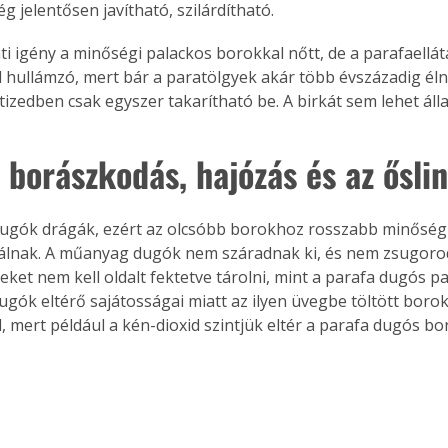
g jelentősen javítható, szilárdítható. 
nti igény a minőségi palackos borokkal nőtt, de a parafaellá
hullámzó, mert bár a paratölgyek akár több évszázadig éln
izedben csak egyszer takarítható be. A birkát sem lehet álla
s borászkodás, hajózás és az ősl
dugók drágák, ezért az olcsóbb borokhoz rosszabb minősé
álnak. A műanyag dugók nem száradnak ki, és nem zsugorod
eket nem kell oldalt fektetve tárolni, mint a parafa dugós pa
ugók eltérő sajátosságai miatt az ilyen üvegbe töltött boroka
, mert például a kén-dioxid szintjük eltér a parafa dugós bo