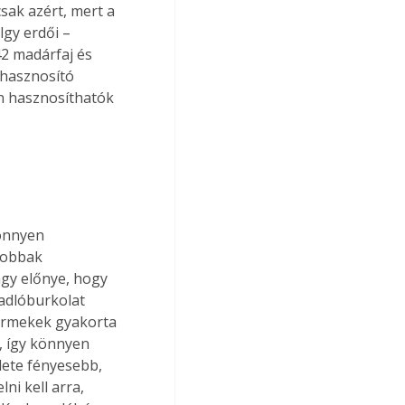
sak azért, mert a 
gy erdői – 
42 madárfaj és 
ahasznosító 
n hasznosíthatók 
Könnyen 
yobbak 
agy előnye, hogy 
adlóburkolat 
ermekek gyakorta 
, így könnyen 
ülete fényesebb, 
ni kell arra, 