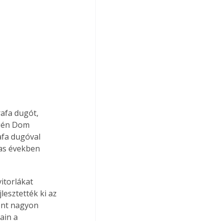
afa dugót, 
égén Dom 
afa dugóval 
as években 
itorlákat 
lesztették ki az 
ént nagyon 
ain a 