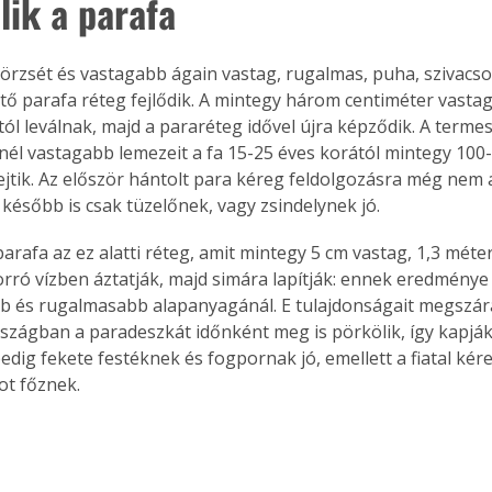
lik a parafa
törzsét és vastagabb ágain vastag, rugalmas, puha, szivacsos
tő parafa réteg fejlődik. A mintegy három centiméter vasta
ól leválnak, majd a pararéteg idővel újra képződik. A termes
él vastagabb lemezeit a fa 15-25 éves korától mintegy 100-
ejtik. Az először hántolt para kéreg feldolgozásra még nem 
 később is csak tüzelőnek, vagy zsindelynek jó.
arafa az ez alatti réteg, amit mintegy 5 cm vastag, 1,3 méte
orró vízben áztatják, majd simára lapítják: ennek eredménye 
 és rugalmasabb alapanyagánál. E tulajdonságait megszára
rszágban a paradeszkát időnként meg is pörkölik, így kapják 
edig fekete festéknek és fogpornak jó, emellett a fiatal kér
ot főznek.