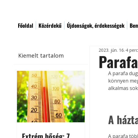
Főoldal
Közérdekű
Újdonságok, érdekességek
Bem
2023. jún. 16.
4 per
Paraf
Kiemelt tartalom
A parafa dug
könnyen megm
alkalmas sok 
A házt
Extrém hőség: 7
A parafa töb