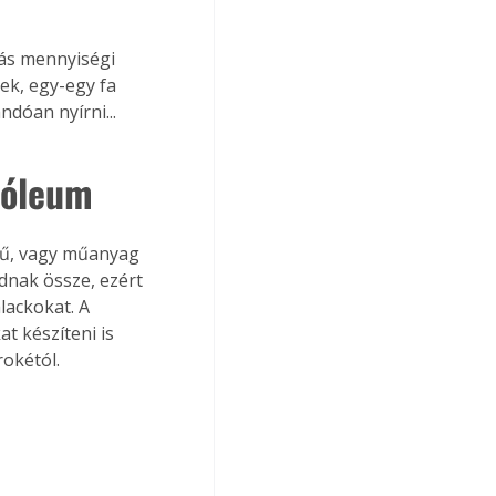
tás mennyiségi 
ek, egy-egy fa 
ndóan nyírni...
inóleum
gű, vagy műanyag 
nak össze, ezért 
lackokat. A 
t készíteni is 
rokétól.