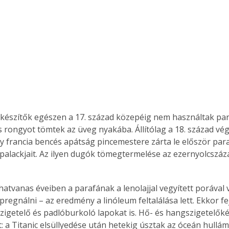
Együtt jobban megéri!
Bővebb információ itt!
k az
Együtt jobban megéri! A
mester
könyvek tetszőleges
er Old
párosítással kedvezményes
áron, 0 Ft postaköltséggel
ptapir új,
megrendelhetők!
rkészítők egészen a 17. század közepéig nem használtak par
és egyedi
s rongyot tömtek az üveg nyakába. Állítólag a 18. század v
tt
y francia bencés apátság pincemestere zárta le először par
lvasására
alackjait. Az ilyen dugók tömegtermelése az ezernyolcszáz
elefonon
nyelmesen
ben vagy
hatvanas éveiben a parafának a lenolajjal vegyített porával v
t is
regnálni – az eredmény a linóleum feltalálása lett. Ekkor fej
. Bárhol,
szigetelő és padlóburkoló lapokat is. Hő- és hangszigetelők
ön élve
: a Titanic elsüllyedése után hetekig úsztak az óceán hullám
ashatók az