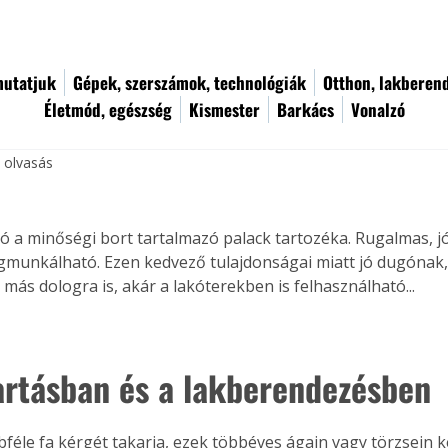
utatjuk
Gépek, szerszámok, technológiák
Otthon, lakberen
Életmód, egészség
Kismester
Barkács
Vonalzó
c olvasás
a
ó a minőségi bort tartalmazó palack tartozéka. Rugalmas, jól
unkálható. Ezen kedvező tulajdonságai miatt jó dugónak, 
más dologra is, akár a lakóterekben is felhasználható...
artásban és a lakberendezésben
bféle fa kérgét takarja, ezek többéves ágain vagy törzsein k