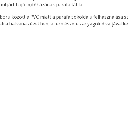
nül járt hajó hűtőházának parafa táblái.
. A
megoldás,
áború között a PVC miatt a parafa sokoldalú felhasználása sz
sak a hatvanas években, a természetes anyagok divatjával ke