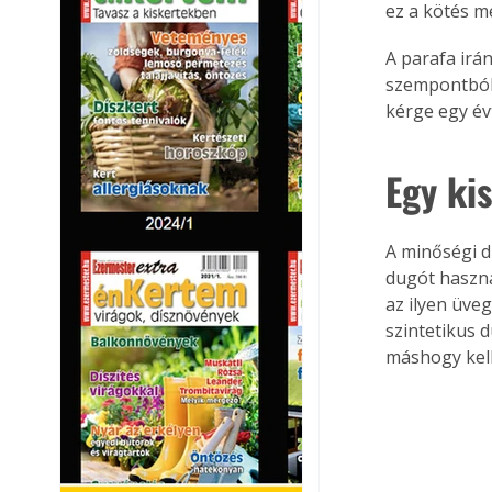
ez a kötés mé
A parafa irá
szempontból 
kérge egy évt
Egy ki
A minőségi 
dugót haszn
az ilyen üveg
szintetikus d
máshogy kell