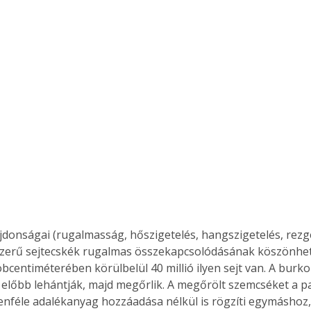
jdonságai (rugalmasság, hőszigetelés, hangszigetelés, rezgés
zerű sejtecskék rugalmas összekapcsolódásának köszönhető
bcentiméterében körülbelül 40 millió ilyen sejt van. A burk
 előbb lehántják, majd megőrlik. A megőrölt szemcséket a p
nféle adalékanyag hozzáadása nélkül is rögzíti egymáshoz,