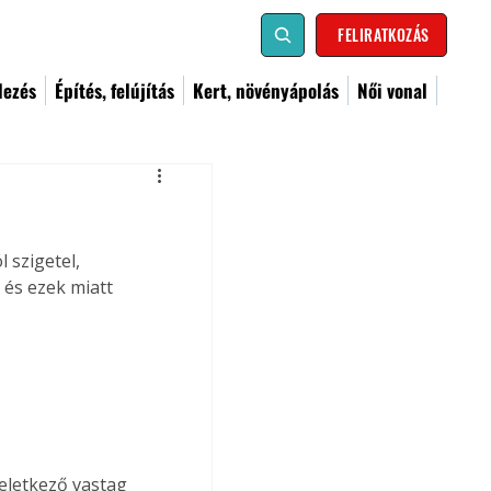
FELIRATKOZÁS
dezés
Építés, felújítás
Kert, növényápolás
Női vonal
 szigetel, 
és ezek miatt 
eletkező vastag 