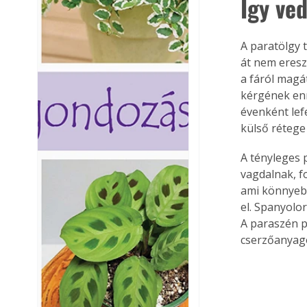
Így ved
A paratölgy 
át nem eresz
a fáról magát
kérgének enn
évenként lef
külső rétege
A tényleges p
vagdalnak, f
ami könnyebb
el. Spanyolo
A paraszén p
cserzőanyag