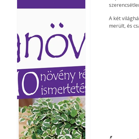
szerencsétle
Ezermester lapszámai. A
Ezermester lapszámai
Laptapir kényelmes megoldás,
Laptapir kényelmes 
A két világh
mert: – t
mert: – t
merült, és c