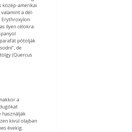
s közép-amerikai 
 valamint a dél-
 Erythroxylon 
 ilyen célokra: 
spanyol 
parafát pótolják 
sodni”, de 
tölgy (Quercus 
nakkor a 
 dugókat 
 használják 
zen kívül olajban 
es évekig.