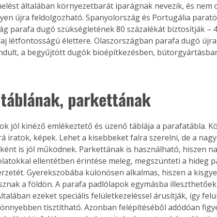
elést általában környezetbarát iparágnak nevezik, és nem c
en újra feldolgozható. Spanyolország és Portugália paratöl
lág parafa dugó szükségletének 80 százalékát biztosítják – 
faj létfontosságú élettere. Olaszországban parafa dugó újr
ndult, a begyűjtött dugók bioépítkezésben, bútorgyártásba
 táblának, parkettának
sok jól kinéző emlékeztető és üzenő táblája a parafatábla. 
rá iratok, képek. Lehet a kisebbeket falra szerelni, de a nag
óként is jól működnek. Parkettának is használható, hiszen n
latokkal ellentétben érintése meleg, megszünteti a hideg p
érzetét. Gyerekszobába különösen alkalmas, hiszen a kisgy
znak a földön. A parafa padlólapok egymásba illeszthetőek
ertben,
Gyógyító növények: a
ltalában ezeket speciális felületkezeléssel árusítják, így fel
könnyebben tisztítható. Azonban felépítéséből adódóan figyel
sban
természet kincsei az