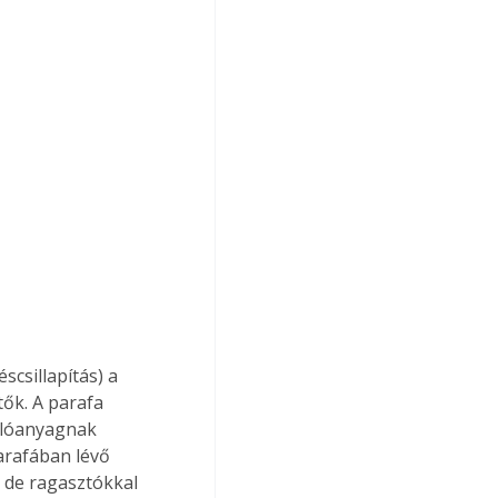
csillapítás) a 
k. A parafa 
olóanyagnak 
arafában lévő 
 de ragasztókkal 