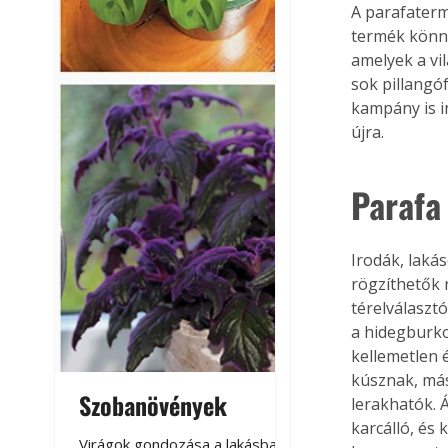
A parafaterm
termék könny
amelyek a vi
sok pillangó
kampány is i
újra.
Parafa
Irodák, laká
rögzíthetők 
térelválaszt
a hidegburko
kellemetlen 
kúsznak, más
Szobanövények
Virágoskert: k
lerakhatók. Á
karcálló, és 
teraszon, laká
Virágok gondozása a lakásban,