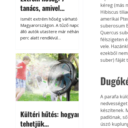
kéreg (más n
tanács, amivel
Hibiscus til
megóvhatjuk
amerikai Pte
Ismét extrém hőség várható
autónkat a nyári
Magyarországon. A tűző napon
suberosum Br
álló autók utastere már néhány
Quercus sube
károktól
perc alatt rendkívül
félszigeten é
felmelegszik, és rövid időn belül
vele. Hazánkb
akár a 60-70 °C-ot is
ezekből nem 
megközelítheti. Ez nemcsak a
suber) fáját 
beszállást teszi kellemetlenné,
hanem az autó állapotára és a
benne hagyott tárgyakra is
Dugóké
káros hatással lehet. Néhány
egyszerű óvintézkedéssel
azonban jelentősen
A parafa kü
csökkenthetjük a hőség káros
nedvességet 
hatásait.
készítenek. 
Kültéri hűtés: hogyan
padlónak, ső
tehetjük
úszó kuplun