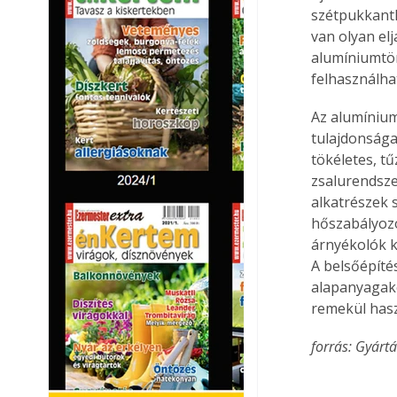
szétpukkant
van olyan elj
alumíniumtö
felhasználha
Az alumínium
tulajdonsága
tökéletes, t
zsalurendsze
alkatrészek 
hőszabályoz
árnyékolók k
A belsőépítés
alapanyagaké
remekül hasz
forrás: Gyárt