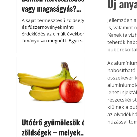
Új any
vagy magaságyás?
Helytakarékos
Jellemzően a
A saját termesztésű zöldségek
kertészkedés
és fűszernövények iránti
is, valamint
érdeklődés az elmúlt években
fémek (a víz
látványosan megnőtt. Egyre
tehetők habos
többen szeretnék tudni, honnan
buborékoltat
származik az élelmiszer az
asztalukra, miközben a
Az alumínium
kertészkedés sokak számára
habosítható
kikapcsolódást és feltöltődést
összekeverik
is jelent.
alumíniumol
lehet injekt
részecskéi s
kiülnek a bu
az olvadékhá
Utóérő gyümölcsök és
húzással töm
zöldségek – melyek