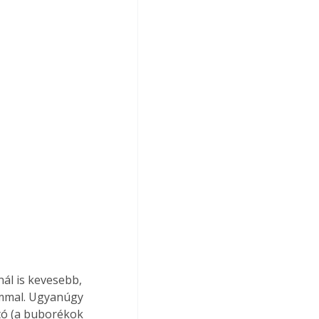
l is kevesebb, 
ummal. Ugyanúgy 
tó (a buborékok 