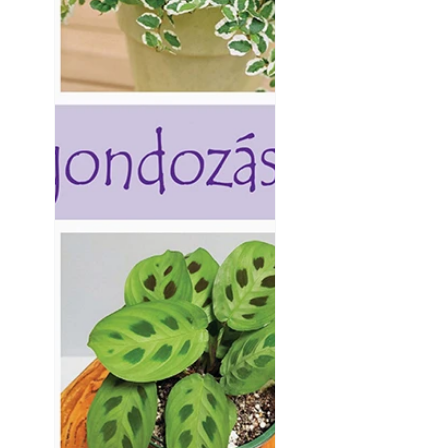
Betonjárda készít
készül tartós bet