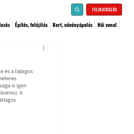
FELIRATKOZÁS
dezés
Építés, felújítás
Kert, növényápolás
Női vonal
e és a fajlagos 
méteres 
sága is igen 
abokhoz. A 
átlagos 