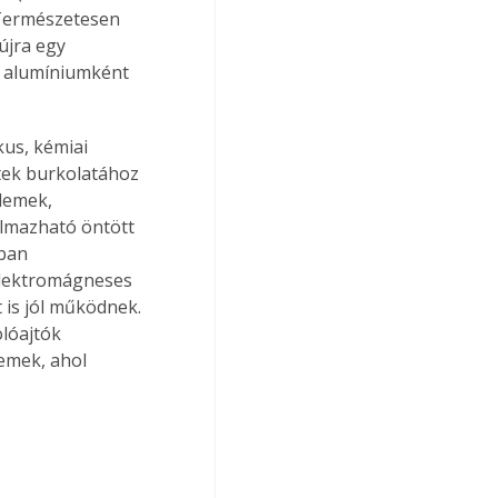
Természetesen 
újra egy 
 alumíniumként 
us, kémiai 
tek burkolatához 
lemek, 
almazható öntött 
ban 
elektromágneses 
is jól működnek. 
olóajtók 
emek, ahol 