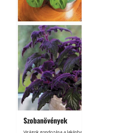
Szobanövények
Virágoskert: k
teraszon, laká
Virágok gondozása a lakásban,