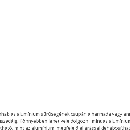
mhab az alumínium sűrűségének csupán a harmada vagy anná
szadáig. Könnyebben lehet vele dolgozni, mint az alumíni
tható, mint az alumínium, megfelelő eljárással dehabosítha