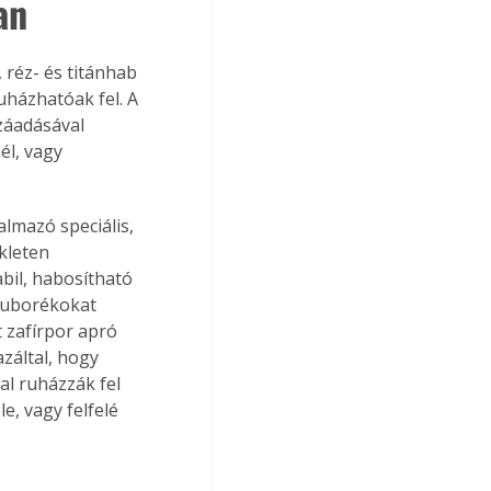
an
 réz- és titánhab 
uházhatóak fel. A 
záadásával 
él, vagy 
lmazó speciális, 
kleten 
bil, habosítható 
buborékokat 
 zafírpor apró 
záltal, hogy 
l ruházzák fel 
e, vagy felfelé 