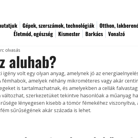
utatjuk
Gépek, szerszámok, technológiák
Otthon, lakberen
Életmód, egészség
Kismester
Barkács
Vonalzó
rc olvasás
az aluhab?
i igény volt egy olyan anyag, amelynek jó az energiaelnyelés
A fémhabok, amelyek néhány mikrométeres vagy akár centi
geket is tartalmazhatnak, és amelyekben a cellák falvastag
n változhat, szerkezetüket tekintve hasonlóak a műanyag h
űsége lényegesen kisebb a tömör fémekéhez viszonyítva, 
fém sűrűségének akár százada is lehet.