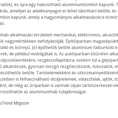
hatók), és újra egy habosítható alumíniumtömböt kapunk. 
árás, amellyel az adalékanyagot el lehet távolítani belőle, és 
mböt kapunk, amely a hagyományos alkalmazásokra tömör
tó.
hab alkalmazási területeit mechanikai, elektromos, akusztik
ik nagymértékben befolyásolják. Építőiparban magasépüle
űzálló és könnyű. Jól építhetők belőle alumínium falburkoló e
rek, de például mobilgátak is. Az autóiparban kitűnően alk
súlycsökkentésére, rezgéscsillapításra, ezeken túl a gépipar
ó alkatrészek, gyorsan mozgó rezgőeszközök, tokozatok, 
észíthetők belőle. Tartóelemekként és ütközéselnyelőkként 
zetben is felhasználható dizájnelemek, válaszfalak, ajtók, t
nt, de még az űriparban is vannak olyan tartószerkezeti el
nosíthatók az alumíniumhab tulajdonságai.
ásTrend Magazin