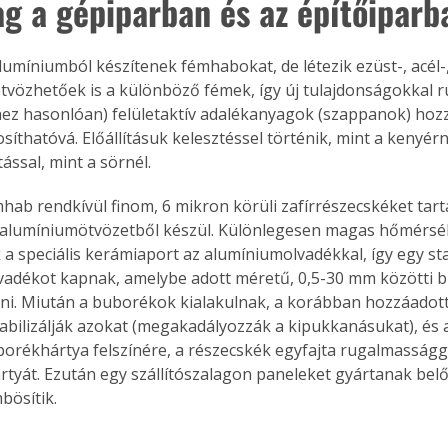
ag a gépiparban és az építőiparb
lumíniumból készítenek fémhabokat, de létezik ezüst-, acél-,
 ötvözhetőek is a különböző fémek, így új tulajdonságokkal r
hez hasonlóan) felületaktív adalékanyagok (szappanok) hoz
íthatóvá. Előállításuk kelesztéssel történik, mint a kenyérn
ással, mint a sörnél.
hab rendkívül finom, 6 mikron körüli zafírrészecskéket tarta
 alumíniumötvözetből készül. Különlegesen magas hőmérsé
 a speciális kerámiaport az alumíniumolvadékkal, így egy sta
vadékot kapnak, amelybe adott méretű, 0,5-30 mm közötti 
álni. Miután a buborékok kialakulnak, a korábban hozzáadott
tabilizálják azokat (megakadályozzák a kipukkanásukat), és a
borékhártya felszínére, a részecskék egyfajta rugalmasságga
rtyát. Ezután egy szállítószalagon paneleket gyártanak belől
bösítik.