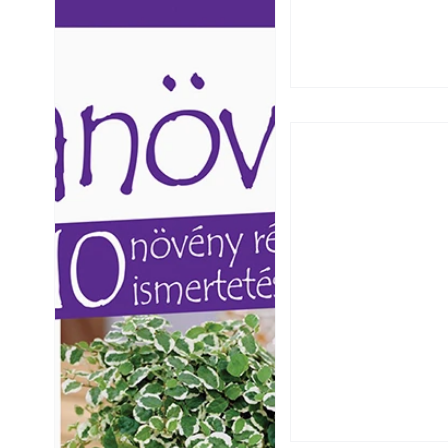
Ezermester lapszámai. A
Ezermester lapszámai
Laptapir kényelmes megoldás,
Laptapir kényelmes 
mert: – t
mert: – t
Falrepedés javítá
és mikor szükség