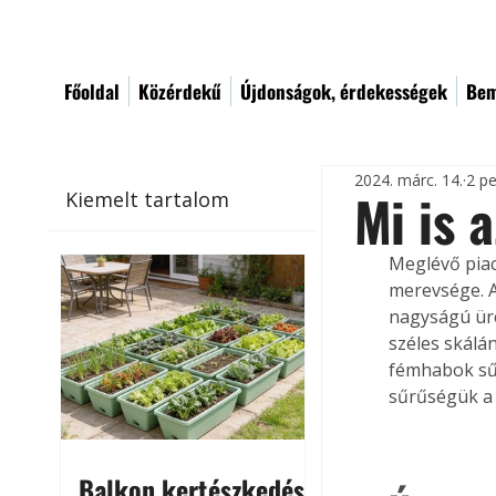
Főoldal
Közérdekű
Újdonságok, érdekességek
Bem
2024. márc. 14.
2 pe
Mi is 
Kiemelt tartalom
Meglévő piac
merevsége. 
nagyságú üre
széles skálá
fémhabok sűr
sűrűségük a 
Balkon kertészkedés