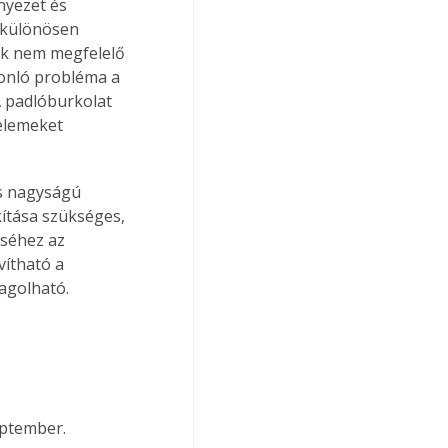
nyezet és 
 különösen 
nak nem megfelelő 
onló probléma a 
A padlóburkolat 
elemeket 
s nagyságú 
kítása szükséges, 
éséhez az 
vítható a 
agolható.
eptember.