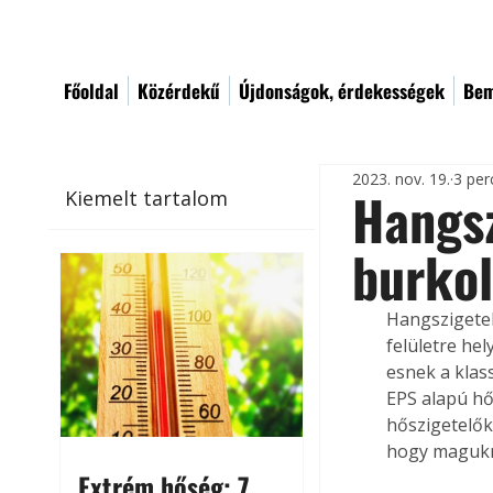
Főoldal
Közérdekű
Újdonságok, érdekességek
Bem
2023. nov. 19.
3 per
Hangsz
Kiemelt tartalom
burko
Hangszigetel
felületre he
esnek a klas
EPS alapú hő
hőszigetelők
hogy magukna
Extrém hőség: 7