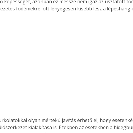
ő képességét, azonban ez messze nem igaz az úsztatott fö
zetes födémekre, ott lényegesen kisebb lesz a lépéshang
rkolatokkal olyan mértékű javítás érhető el, hogy esetenké
dlószerkezet kialakítása is. Ezekben az esetekben a hidegbu