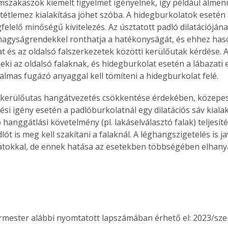
émszakaszok kiemelt figyelmet igényelnek, így például álmen
tétlemez kialakítása jöhet szóba. A hidegburkolatok esetén
felelő minőségű kivitelezés. Az úsztatott padló dilatációjá
 nagyságrendekkel ronthatja a hatékonyságát, és ehhez has
t és az oldalsó falszerkezetek közötti kerülőutak kérdése. 
eki az oldalsó falaknak, és hidegburkolat esetén a lábazati 
almas fugázó anyaggal kell tömíteni a hidegburkolat felé.
ti kerülőutas hangátvezetés csökkentése érdekében, közepe
ési igény esetén a padlóburkolatnál egy dilatációs sáv kiala
hanggátlási követelmény (pl. lakáselválasztó falak) teljesít
lót is meg kell szakítani a falaknál. A léghangszigetelés is ja
atokkal, de ennek hatása az esetekben többségében elhany
ertben,
Gyógyító növények: a
ermester alábbi nyomtatott lapszámában érhető el: 2023/sz
sban
természet kincsei az