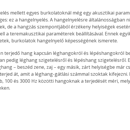
elés mellett egyes burkolatoknál még egy akusztikai param
ges: ez a hangelnyelés. A hangelnyelésre általánosságban n
k, de a hangzás szempontjából érzékeny helyiségek esetén 
kell a teremakusztikai paraméterek beállításával. Ennek egy
letek, burkolatok hangelnyelő képességének ismerete.
n terjedő hang kapcsán léghangokról és lépéshangokról be
 pedig léghang szigetelésről és lépéshang szigetelésről. 
ghang – beszéd zene, zaj – egy másik, zárt helyiségbe már c
erjed át, amit a léghang-gátlási számmal szoktak kifejezni. 
b, 100 és 3000 Hz közötti hangoknak a terjedését méri, mely
eken.