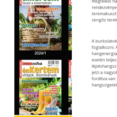
megfelelő ha
rendezvények
teremakuszti
zengős terek
A burkolatok
foglalkozni. 
hangenergia 
esetén teljes
lépéshangszi
jelzi a nagy
fordítva van
hangszigetel