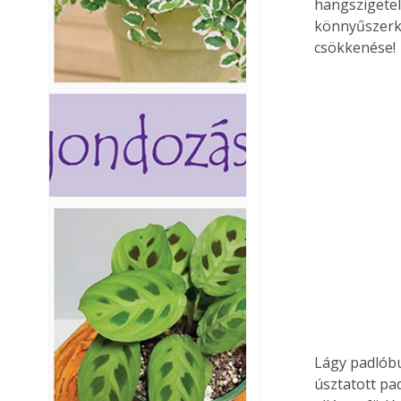
hangszigetel
könnyűszerke
csökkenése!
Lágy padlóbu
úsztatott pa