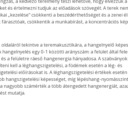
ngzás, a kedvező térélmény teszi lehetővé, hogy élvezzük a 
et és értelmezni tudjuk az előadások szövegét. A terek ne
kai „kezelése" csökkenti a beszédérthetőséget és a zenei é
 fárasztóak, csökkentik a munkabírást, a koncentrációs ké
 oldaláról tekintve a teremakusztikára, a hangelnyelő képes
A hangelnyelés egy 0-1 közötti arányszám: a felület által fel
és a felületre ráeső hangenergia hányadosa. A szabványok s
íteni kell a léghangszigetelési, a födémek esetén a lég- és 
getelési előírásokat is. A léghangszigetelési értékek eseté
obb hangszigetelési képességet, míg lépéshang-nyomásszint
: a nagyobb számérték a több átengedett hangenergiát, azaz
ést mutatja.