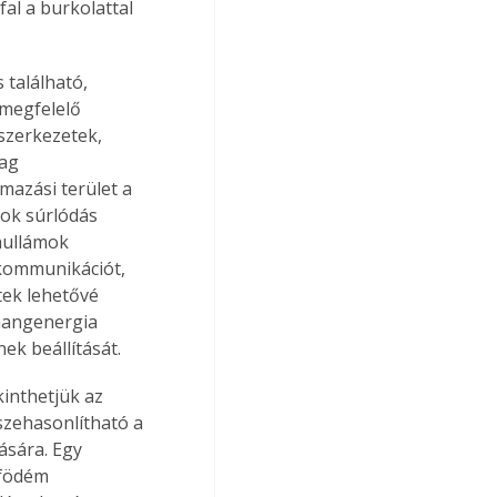
al a burkolattal 
 található, 
 megfelelő 
szerkezetek, 
ag 
mazási terület a 
tok súrlódás 
hullámok 
 kommunikációt, 
tek lehetővé 
 hangenergia 
ek beállítását.
inthetjük az 
szehasonlítható a 
sára. Egy 
 födém 