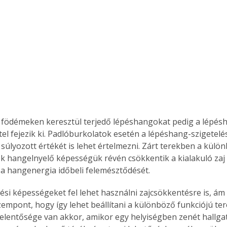
 födémeken keresztül terjedő lépéshangokat pedig a lépés
l fejezik ki. Padlóburkolatok esetén a lépéshang-szigetelés 
 súlyozott értékét is lehet értelmezni. Zárt terekben a külön
ek hangelnyelő képességük révén csökkentik a kialakuló zaj
k a hangenergia időbeli felemésztődését.
ési képességeket fel lehet használni zajcsökkentésre is, ám 
empont, hogy így lehet beállítani a különböző funkciójú ter
elentősége van akkor, amikor egy helyiségben zenét hallgat