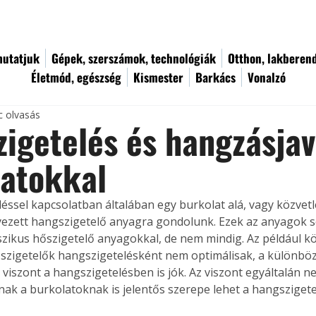
utatjuk
Gépek, szerszámok, technológiák
Otthon, lakberen
Életmód, egészség
Kismester
Barkács
Vonalzó
c olvasás
igetelés és hangzásjav
latokkal
éssel kapcsolatban általában egy burkolat alá, vagy közvetl
lyezett hangszigetelő anyagra gondolunk. Ezek az anyagok 
szikus hőszigetelő anyagokkal, de nem mindig. Az például kö
szigetelők hangszigetelésként nem optimálisak, a különböz
 viszont a hangszigetelésben is jók. Az viszont egyáltalán n
k a burkolatoknak is jelentős szerepe lehet a hangsziget