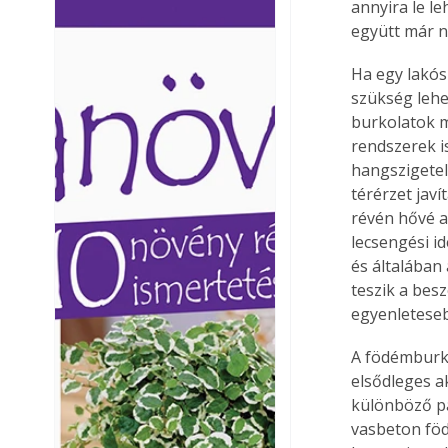
annyira le le
Ezermester lapszámai. A
Ezermester lapszámai
együtt már n
Laptapir kényelmes megoldás,
Laptapir kényelmes 
mert: – t
mert: – t
Ha egy lakós
szükség lehe
burkolatok m
rendszerek i
hangszigetel
térérzet jav
révén hővé a
lecsengési i
és általában 
teszik a bes
egyenleteseb
A födémburko
elsődleges a
különböző p
vasbeton föd