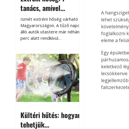
tanács, amivel
A hangsziget
megóvhatjuk
Ismét extrém hőség várható
lehet szüksé
autónkat a nyári
Magyarországon. A tűző napon
követelménye
álló autók utastere már néhány
foglalkozni 
károktól
perc alatt rendkívül
eleme a felü
felmelegszik, és rövid időn belül
akár a 60-70 °C-ot is
Egy épületbe
megközelítheti. Ez nemcsak a
párhuzamosan
beszállást teszi kellemetlenné,
keletkező lé
hanem az autó állapotára és a
lecsökkenve t
benne hagyott tárgyakra is
legjellemzőb
káros hatással lehet. Néhány
falszerkezet
egyszerű óvintézkedéssel
azonban jelentősen
csökkenthetjük a hőség káros
hatásait.
Kültéri hűtés: hogyan
tehetjük