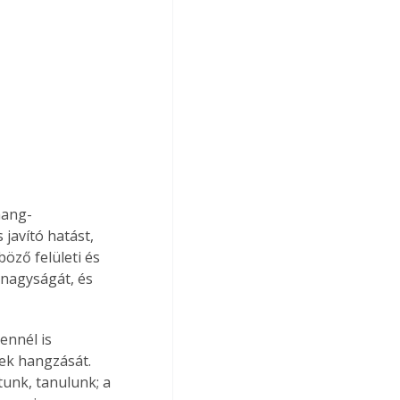
hang-
javító hatást, 
böző felületi és 
 nagyságát, és 
ennél is 
ek hangzását. 
unk, tanulunk; a 