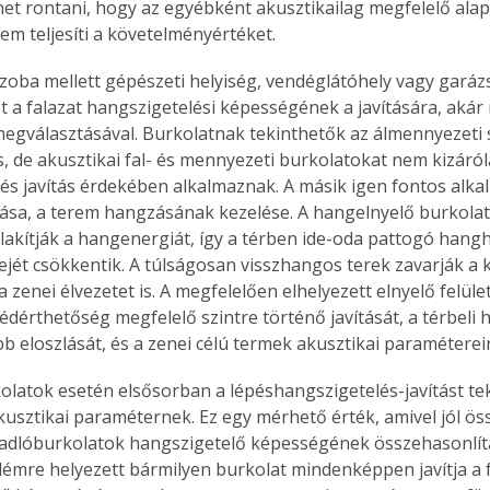
het rontani, hogy az egyébként akusztikailag megfelelő alapf
. A
em teljesíti a követelményértéket.
megoldás,
zoba mellett gépészeti helyiség, vendéglátóhely vagy garázs
t a falazat hangszigetelési képességének a javítására, akár
egválasztásával. Burkolatnak tekinthetők az álmennyezeti 
s, de akusztikai fal- és mennyezeti burkolatokat nem kizáról
és javítás érdekében alkalmaznak. A másik igen fontos alkal
ítása, a terem hangzásának kezelése. A hangelnyelő burkola
lakítják a hangenergiát, így a térben ide-oda pattogó hang
dejét csökkentik. A túlságosan visszhangos terek zavarják a
a zenei élvezetet is. A megfelelően elhelyezett elnyelő felüle
zédérthetőség megfelelő szintre történő javítását, a térbeli
b eloszlását, és a zenei célú termek akusztikai paraméterein
latok esetén elsősorban a lépéshangszigetelés-javítást tek
kusztikai paraméternek. Ez egy mérhető érték, amivel jól ös
adlóburkolatok hangszigetelő képességének összehasonlítá
émre helyezett bármilyen burkolat mindenképpen javítja a