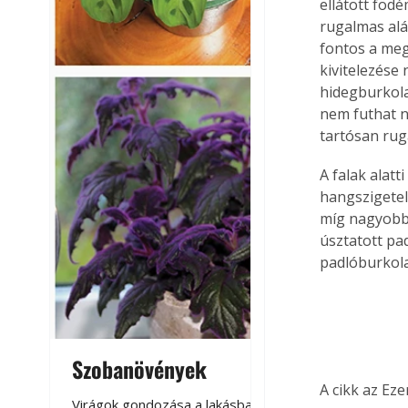
ellátott föd
rugalmas alá
fontos a meg
kivitelezése
hidegburkola
nem futhat n
tartósan rug
A falak alat
hangszigetel
míg nagyobb 
úsztatott pad
padlóburkol
Szobanövények
Virágoskert: k
A cikk az Ez
teraszon, laká
Virágok gondozása a lakásban,