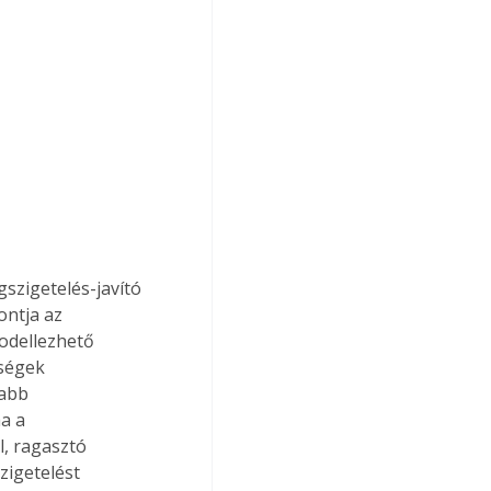
szigetelés-javító 
ontja az 
odellezhető 
ségek 
abb 
a a 
, ragasztó 
zigetelést 