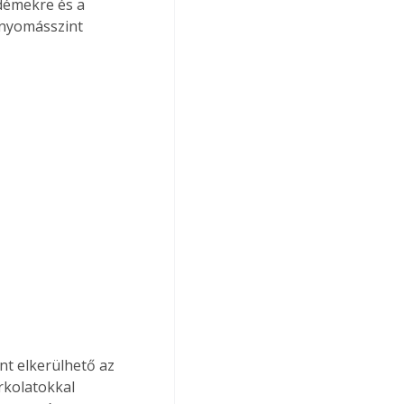
démekre és a 
-nyomásszint 
nt elkerülhető az 
rkolatokkal 