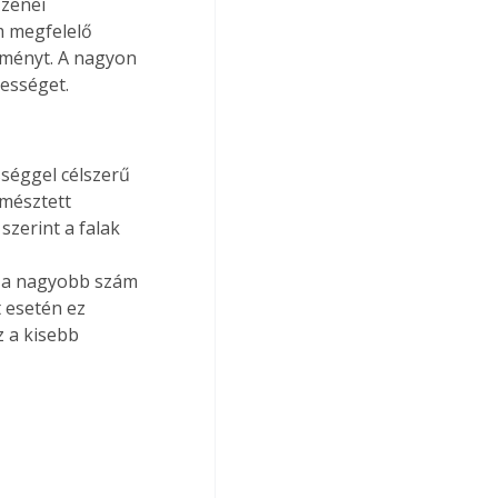
zenei 
m megfelelő 
lményt. A nagyon 
pességet.
séggel célszerű 
emésztett 
zerint a falak 
n a nagyobb szám 
 esetén ez 
 a kisebb 