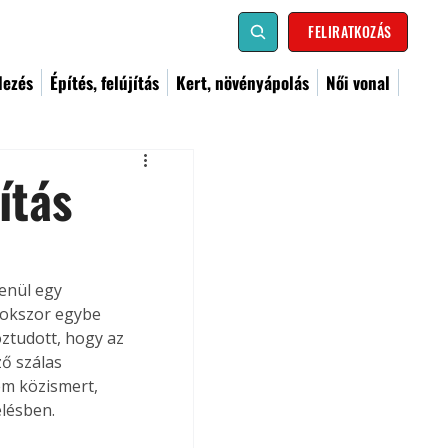
FELIRATKOZÁS
dezés
Építés, felújítás
Kert, növényápolás
Női vonal
ítás
enül egy 
sokszor egybe 
ztudott, hogy az 
ő szálas 
em közismert, 
elésben.