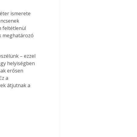
éter ismerete 
incsenek 
feltétlenül 
ik meghatározó 
szélünk – ezzel 
Egy helyiségben 
sak erősen 
Ez a 
ek átjutnak a 