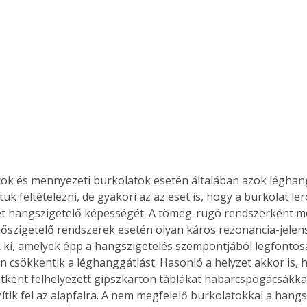
Együtt jobban megéri!
Bővebb információ itt!
k az
Együtt jobban megéri! A
mester
könyvek tetszőleges
er Old
párosítással kedvezményes
áron, 0 Ft postaköltséggel
ptapir új,
megrendelhetők!
és egyedi
tok és mennyezeti burkolatok esetén általában azok léghang
tt
uk feltételezni, de gyakori az az eset is, hogy a burkolat ler
lvasására
t hangszigetelő képességét. A tömeg-rugó rendszerként m
elefonon
őszigetelő rendszerek esetén olyan káros rezonancia-jelen
nyelmesen
 ki, amelyek épp a hangszigetelés szempontjából legfontos
ben vagy
t is
n csökkentik a léghanggátlást. Hasonló a helyzet akkor is, h
. Bárhol,
tként felhelyezett gipszkarton táblákat habarcspogácsákkal
ön élve
ítik fel az alapfalra. A nem megfelelő burkolatokkal a hangs
ashatók az