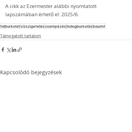
A cikk az Ezermester alábbi nyomtatott 
lapszámában érhető el: 2025/6.
falburkolat
vízszigetelés
csempézés
hidegburkolás
baumit
Támogatott tartalom
Kapcsolódó bejegyzések