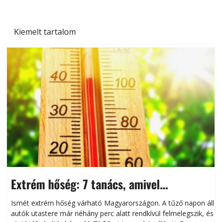
Kiemelt tartalom
Extrém hőség: 7 tanács, amivel
megóvhatjuk autónkat a nyári károktól
Ismét extrém hőség várható Magyarországon. A tűző napon álló
autók utastere már néhány perc alatt rendkívül felmelegszik, és