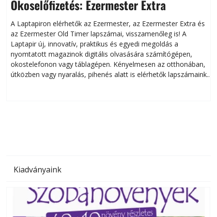
Okoselőfizetés: Ezermester Extra
A Laptapiron elérhetők az Ezermester, az Ezermester Extra és
az Ezermester Old Timer lapszámai, visszamenőleg is! A
Laptapir új, innovatív, praktikus és egyedi megoldás a
L
nyomtatott magazinok digitális olvasására számítógépen,
okostelefonon vagy táblagépen. Kényelmesen az otthonában,
útközben vagy nyaralás, pihenés alatt is elérhetők lapszámaink.
ú
Bárhol, bármikor, akár külföldön élve vagy dolgozva is
B
olvashatók az Ezermester lapszámai. A Laptapir kényelmes
megoldás, mert: – t
Kiadványaink