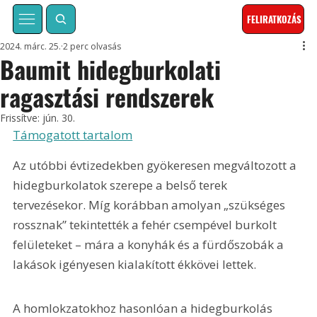
FELIRATKOZÁS
2024. márc. 25.
2 perc olvasás
Baumit hidegburkolati
ragasztási rendszerek
Frissítve:
jún. 30.
Támogatott tartalom
Az utóbbi évtizedekben gyökeresen megváltozott a 
hidegburkolatok szerepe a belső terek 
tervezésekor. Míg korábban amolyan „szükséges 
rossznak” tekintették a fehér csempével burkolt 
felületeket – mára a konyhák és a fürdőszobák a 
lakások igényesen kialakított ékkövei lettek.
A homlokzatokhoz hasonlóan a hidegburkolás 