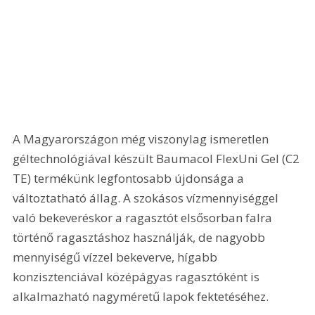
A Magyarországon még viszonylag ismeretlen 
géltechnoló­giával készült Baumacol FlexUni Gel (C2 
TE) termékünk legfontosabb újdonsága a 
változtatható állag. A szokásos vízmennyiséggel 
való bekeveréskor a ragasztót elsősorban falra 
történő ragasztáshoz használják, de nagyobb 
mennyiségű vízzel bekeverve, hígabb 
konzisztenciával középágyas ragasztóként is 
alkalmazható nagyméretű lapok fektetéséhez.