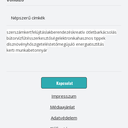
Népszerű címkék
szerszám
kert
felújítás
lakberendezés
kreatív ötlet
barkácsolás
bútor
víz
fűtés
szerkesztőség
elektronika
hasznos tippek
dísznövény
hőszigetelés
tető
megújuló energia
tisztítás
kerti munka
beton
nyár
Kapcsolat
Impresszum
Médiaajánlat
Adatvédelem