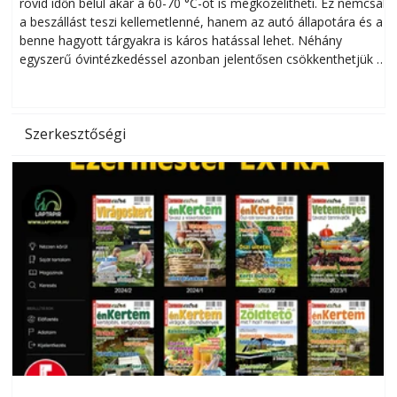
rövid időn belül akár a 60-70 °C-ot is megközelítheti. Ez nemcsak
n
a beszállást teszi kellemetlenné, hanem az autó állapotára és a
benne hagyott tárgyakra is káros hatással lehet. Néhány
egyszerű óvintézkedéssel azonban jelentősen csökkenthetjük a
hőség káros hatásait.
l
Szerkesztőségi