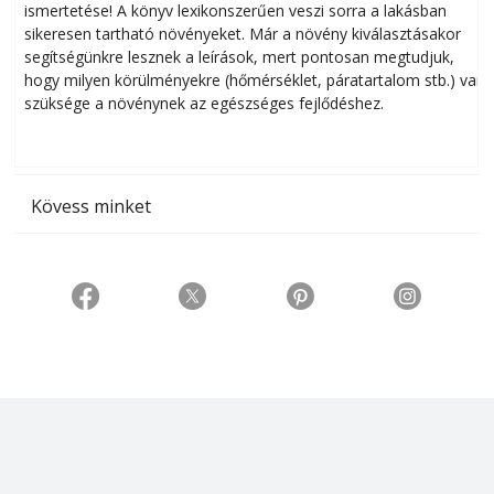
ismertetése! A könyv lexikonszerűen veszi sorra a lakásban
s
sikeresen tart­ha­tó növényeket. Már a növény kiválasztásakor
h
segítségünkre lesznek a leírások, mert pontosan megtudjuk,
k
hogy milyen körülményekre (hőmérséklet, páratartalom stb.) van
szüksége a növénynek az egészséges fejlődéshez.
t
Kövess minket