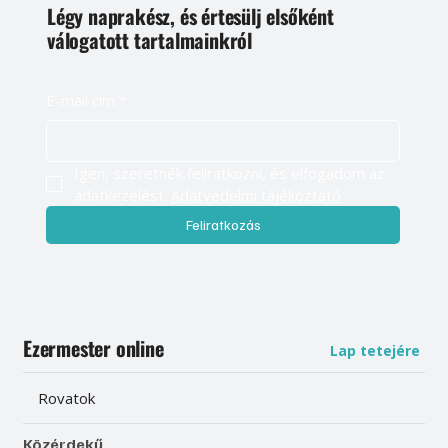
Légy naprakész, és értesülj elsőként
válogatott tartalmainkról
E-mail cím
*
Igen, szeretnék feliratkozni, és elfogadom az 
adatkezelést. 
Adatvédelmi tájékoztató
Feliratkozás
Ezermester online
Lap tetejére
Rovatok
Közérdekű