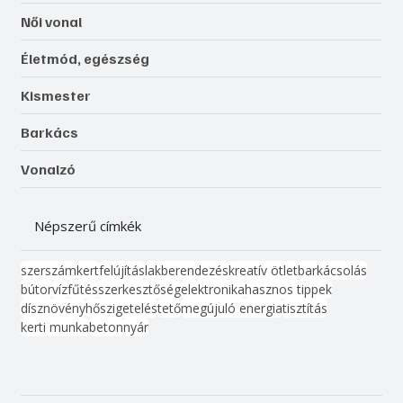
Női vonal
Életmód, egészség
Kismester
Barkács
Vonalzó
Népszerű címkék
szerszám
kert
felújítás
lakberendezés
kreatív ötlet
barkácsolás
bútor
víz
fűtés
szerkesztőség
elektronika
hasznos tippek
dísznövény
hőszigetelés
tető
megújuló energia
tisztítás
kerti munka
beton
nyár