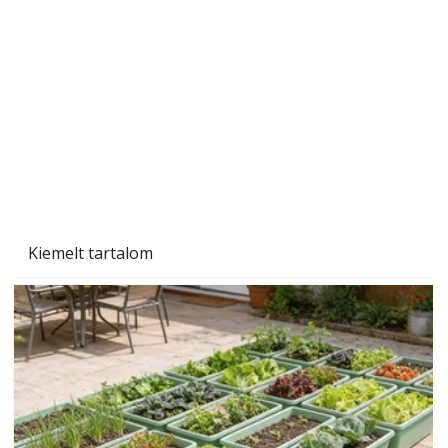
Szárazság a kertben – az aszály hatása a
növényekre és a védekezés lehetőségei
Kiemelt tartalom