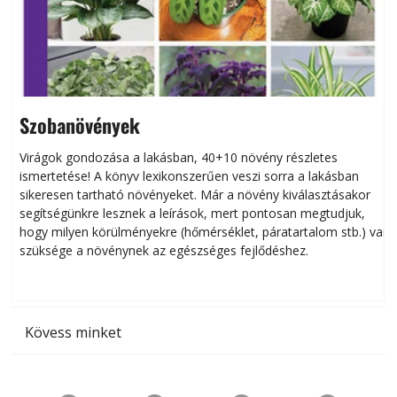
Szobanövények
Virágok gondozása a lakásban, 40+10 növény részletes
ismertetése! A könyv lexikonszerűen veszi sorra a lakásban
s
sikeresen tart­ha­tó növényeket. Már a növény kiválasztásakor
h
segítségünkre lesznek a leírások, mert pontosan megtudjuk,
k
hogy milyen körülményekre (hőmérséklet, páratartalom stb.) van
szüksége a növénynek az egészséges fejlődéshez.
t
Kövess minket