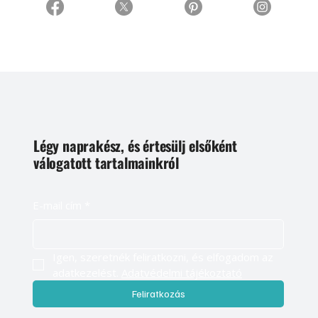
Légy naprakész, és értesülj elsőként
válogatott tartalmainkról
E-mail cím
*
Igen, szeretnék feliratkozni, és elfogadom az 
adatkezelést. 
Adatvédelmi tájékoztató
Feliratkozás