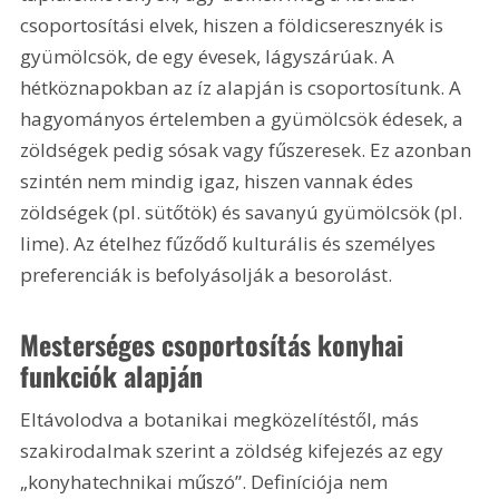
csoportosítási elvek, hiszen a földicseresznyék is 
gyümölcsök, de egy évesek, lágyszárúak. A 
hétköznapokban az íz alapján is csoportosítunk. A 
hagyományos értelemben a gyümölcsök édesek, a 
zöldségek pedig sósak vagy fűszeresek. Ez azonban 
szintén nem mindig igaz, hiszen vannak édes 
zöldségek (pl. sütőtök) és savanyú gyümölcsök (pl. 
lime). Az ételhez fűződő kulturális és személyes 
preferenciák is befolyásolják a besorolást.
Mesterséges csoportosítás konyhai 
funkciók alapján
Eltávolodva a botanikai megközelítéstől, más 
szakirodalmak szerint a zöldség kifejezés az egy 
„konyhatechnikai műszó”. Definíciója nem 