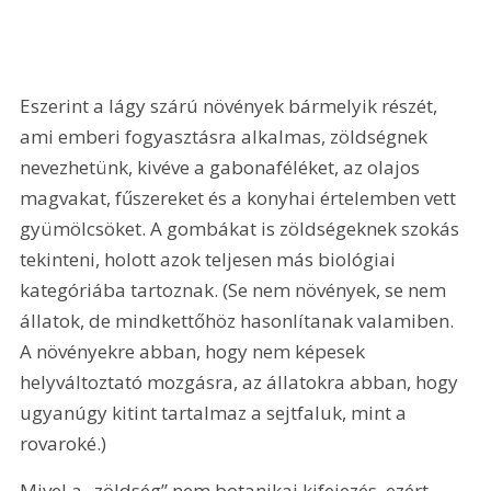
Eszerint a lágy szárú növények bármelyik részét, 
ami emberi fogyasztásra alkalmas, zöldségnek 
nevezhetünk, kivéve a gabonaféléket, az olajos 
magvakat, fűszereket és a konyhai értelemben vett 
gyümölcsöket. A gombákat is zöldségeknek szokás 
tekinteni, holott azok teljesen más biológiai 
kategóriába tartoznak. (Se nem növények, se nem 
állatok, de mindkettőhöz hasonlítanak valamiben. 
A növényekre abban, hogy nem képesek 
helyváltoztató mozgásra, az állatokra abban, hogy 
ugyanúgy kitint tartalmaz a sejtfaluk, mint a 
rovaroké.)
Mivel a „zöldség” nem botanikai kifejezés, ezért 