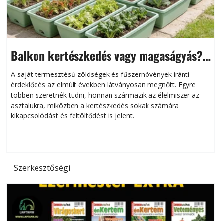
Balkon kertészkedés vagy magaságyás?
Helytakarékos kertészkedés
A saját termesztésű zöldségek és fűszernövények iránti
érdeklődés az elmúlt években látványosan megnőtt. Egyre
többen szeretnék tudni, honnan származik az élelmiszer az
l
asztalukra, miközben a kertészkedés sokak számára
kikapcsolódást és feltöltődést is jelent.
é
d
Szerkesztőségi