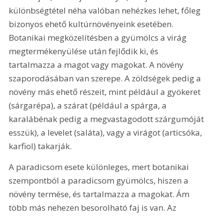
különbségtétel néha valóban nehézkes lehet, főleg 
bizonyos ehető kultúrnövényeink esetében. 
Botanikai megközelítésben a gyümölcs a virág 
megtermékenyülése után fejlődik ki, és 
tartalmazza a magot vagy magokat. A növény 
szaporodásában van szerepe. A zöldségek pedig a 
növény más ehető részeit, mint például a gyökeret 
(sárgarépa), a szárat (például a spárga, a 
karalábénak pedig a megvastagodott szárgumóját 
esszük), a levelet (saláta), vagy a virágot (articsóka, 
karfiol) takarják.
A paradicsom esete különleges, mert botanikai 
szempontból a paradicsom gyümölcs, hiszen a 
növény termése, és tartalmazza a magokat. Ám 
több más nehezen besorolható faj is van. Az 