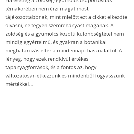
Ha esetleg a zöldség-gyümölcs csoportosítás 
témakörében nem érzi magát most 
tájékozottabbnak, mint mielőtt ezt a cikket elkezdte 
olvasni, ne tegyen szemrehányást magának. A 
zöldség és a gyümölcs közötti különbségtétel nem 
mindig egyértelmű, és gyakran a botanikai 
meghatározás eltér a mindennapi használattól. A 
lényeg, hogy ezek rendkívül értékes 
tápanyagforrások, és a fontos az, hogy 
változatosan étkezzünk és mindenből fogyasszunk 
mértékkel…