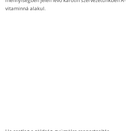
mennyiségben jelen levő karotin szervezetünkben A-
vitaminná alakul.