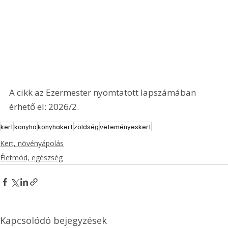
A cikk az Ezermester nyomtatott lapszámában 
érhető el: 2026/2.
kert
konyha
konyhakert
zöldség
veteményeskert
Kert, növényápolás
Életmód, egészség
Kapcsolódó bejegyzések