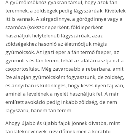
A gyümölcsökhöz gyakran társul, hogy azok fán 
teremnek, a zöldségek pedig lágyszárúak. Kivételek 
itt is vannak. A sárgadinnye, a görögdinnye vagy a 
szamóca (sokszor eperként, földieperként 
használjuk helytelenül) lágyszárúak, azaz 
zöldségekhez hasonló az életmódjuk mégis 
gyümölcsök. Az igazi eper a fán termő faeper, az 
gyümölcs és fán terem, tehát az alátámasztja ezt a 
csoportosítást. Még zavarosabb a rebarbara, amit 
íze alapján gyümölcsként fogyasztunk, de zöldség, 
és annyiban is különleges, hogy kevés ilyen faj van, 
aminél a levelének a nyelét használjuk fel. A már 
említett avokádó pedig inkább zöldség, de nem 
lágyszárú, hanem fán terem.
Ahogy újabb és újabb fajok jönnek divatba, mint 
tápláléknövények, úgy dőlnek meg a korábbi 