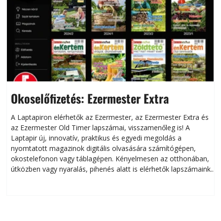
Okoselőfizetés: Ezermester Extra
A Laptapiron elérhetők az Ezermester, az Ezermester Extra és
az Ezermester Old Timer lapszámai, visszamenőleg is! A
Laptapir új, innovatív, praktikus és egyedi megoldás a
L
nyomtatott magazinok digitális olvasására számítógépen,
okostelefonon vagy táblagépen. Kényelmesen az otthonában,
útközben vagy nyaralás, pihenés alatt is elérhetők lapszámaink.
ú
Bárhol, bármikor, akár külföldön élve vagy dolgozva is
B
olvashatók az Ezermester lapszámai. A Laptapir kényelmes
megoldás, mert: – t