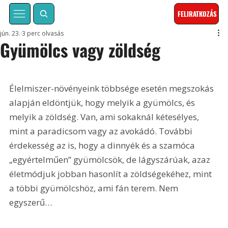
FELIRATKOZÁS
jún. 23.
3 perc olvasás
Gyümölcs vagy zöldség
Élelmiszer-növényeink többsége esetén megszokás 
alapján eldöntjük, hogy melyik a gyümölcs, és 
melyik a zöldség. Van, ami sokaknál kétesélyes, 
mint a paradicsom vagy az avokádó. További 
érdekesség az is, hogy a dinnyék és a szamóca 
„egyértelműen” gyümölcsök, de lágyszárúak, azaz 
életmódjuk jobban hasonlít a zöldségekéhez, mint 
a többi gyümölcshöz, ami fán terem. Nem 
egyszerű…