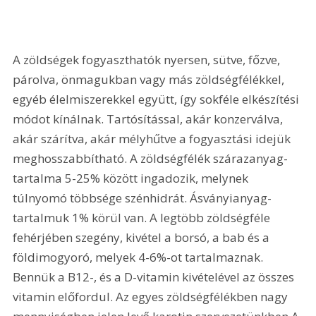
A zöldségek fogyaszthatók nyersen, sütve, főzve, 
párolva, önmagukban vagy más zöldségfélékkel, 
egyéb élelmiszerekkel együtt, így sokféle elkészítési 
módot kínálnak. Tartósítással, akár konzerválva, 
akár szárítva, akár mélyhűtve a fogyasztási idejük 
meghosszabbítható. A zöldségfélék szárazanyag-
tartalma 5-25% között ingadozik, melynek 
túlnyomó többsége szénhidrát. Ásványianyag-
tartalmuk 1% körül van. A legtöbb zöldségféle 
fehérjében szegény, kivétel a borsó, a bab és a 
földimogyoró, melyek 4-6%-ot tartalmaznak. 
Bennük a B12-, és a D-vitamin kivételével az összes 
vitamin előfordul. Az egyes zöldségfélékben nagy 