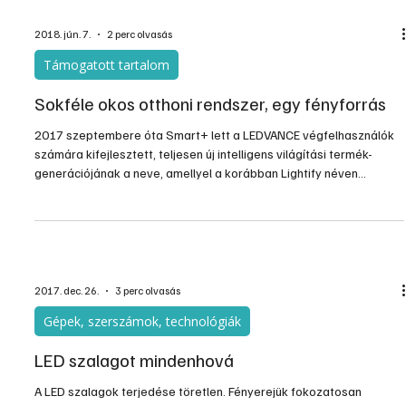
cseréljük a pislákoló hagyományosat. A gyártók többféle bekötést
alkalmaznak a led fénycsöveikhez, de kis szereléssel mindegyik
behelyezhető az eredeti armatúrába.
2018. jún. 7.
2 perc olvasás
Támogatott tartalom
Sokféle okos otthoni rendszer, egy fényforrás
2017 szeptembere óta Smart+ lett a LEDVANCE végfelhasználók
számára kifejlesztett, teljesen új intelligens világítási termék-
generációjának a neve, amellyel a korábban Lightify néven
forgalmazott termékeket váltják fel. Az idei Light+Building
kiállításon a vezető LED-es világítástechnikai cég bemutatta az
intelligens Smart+ termékcsalád legújabb tagjait: a Zigbee 3.0
vezeték nélküli szabványt használó átfogó ZigBee portfóliót,
valamint az Apple HomeKit számára kifejlesztett .
2017. dec. 26.
3 perc olvasás
Gépek, szerszámok, technológiák
LED szalagot mindenhová