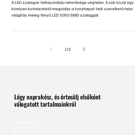
LED a munkapult felett
A LED szalagok felhasználási lehetősége végtelen. A sok közül egy
könnyen kivitelezhető megoldás a konyhapult felé szerelhető helyi
világítás meleg fényű LED 5050 SMD szalaggal.
1
/
2
Légy naprakész, és értesülj elsőként
válogatott tartalmainkról