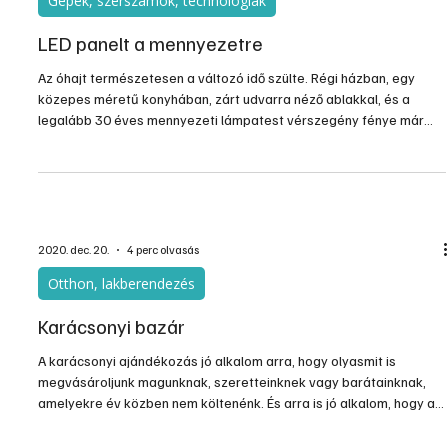
2021. febr. 26.
3 perc olvasás
Gépek, szerszámok, technológiák
LED panelt a mennyezetre
Az óhajt természetesen a változó idő szülte. Régi házban, egy
közepes méretű konyhában, zárt udvarra néző ablakkal, és a
legalább 30 éves mennyezeti lámpatest vérszegény fénye már
régen aktuálissá tette a korszerűsítését. Az utolsó lökést a váltás
irányába az egyik izzó kimúlása adta meg. Elég volt a sárga
fényből, legyen fényesség, és lőn. Na, azért ez nem volt
sétagalopp!
2020. dec. 20.
4 perc olvasás
Otthon, lakberendezés
Karácsonyi bazár
A karácsonyi ajándékozás jó alkalom arra, hogy olyasmit is
megvásároljunk magunknak, szeretteinknek vagy barátainknak,
amelyekre év közben nem költenénk. És arra is jó alkalom, hogy az