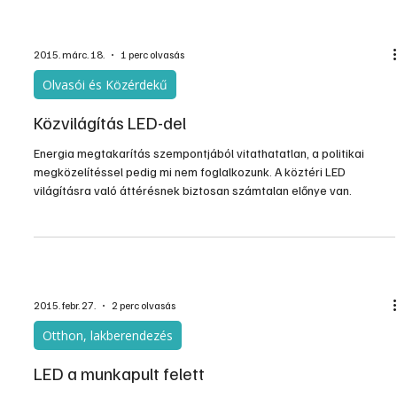
magas hatékonyság és hosszabb élettartam miatt, hanem mert
mostanra megfelelő műszaki megoldást tud nyújtani a különféle
fénycsöves alkalmazásokra, mint például elektronikus előtéteket
használó installációk vagy magas környezeti hőmérséklete
2015. márc. 18.
1 perc olvasás
Olvasói és Közérdekű
Közvilágítás LED-del
Energia megtakarítás szempontjából vitathatatlan, a politikai
megközelítéssel pedig mi nem foglalkozunk. A köztéri LED
világításra való áttérésnek biztosan számtalan előnye van.
2015. febr. 27.
2 perc olvasás
Otthon, lakberendezés