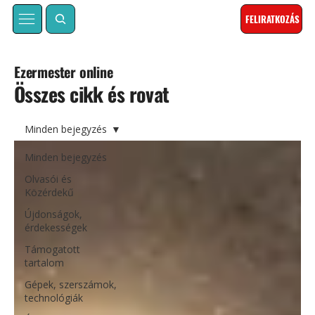
FELIRATKOZÁS
Ezermester online
Összes cikk és rovat
Minden bejegyzés
Minden bejegyzés
Olvasói és
Közérdekű
Újdonságok,
érdekességek
Támogatott
tartalom
Gépek, szerszámok,
technológiák