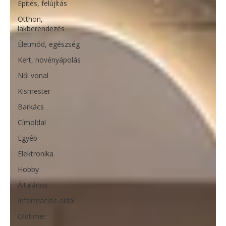
Építés, felújítás
Otthon,
lakberendezés
Életmód, egészség
Kert, növényápolás
Női vonal
Kismester
Barkács
Címoldal
Egyéb
Elektronika
Hobby
Általános
Információs oldal
Oldtimer