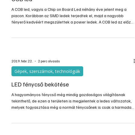
COB led
A COB led, vagyis a Chip on Board Led néhány éve jelent meg a
piacon. Korábban az SMD ledek terjedtek el, majd a nagyobb
fényerő kedvéért megszülettek a power ledek. A COB led az előző
kettőhöz képest is többet tud.
2019. febr. 22.
2 perc olvasás
Gépek, szerszámok, technológiák
LED fénycső bekötése
A hagyományos fénycső még mindig gazdaságos világításnak
tekinthető, de ezen a területen is megjelentek a ledes változatok,
melyek fogyasztása még a normál fénycsőnek is csak a harmada.
Viszonylag olcsón lehet kapni komplett lámpatesteket led
fénycsővel, de arra is van mód, hogy a régi armatúrában ledre