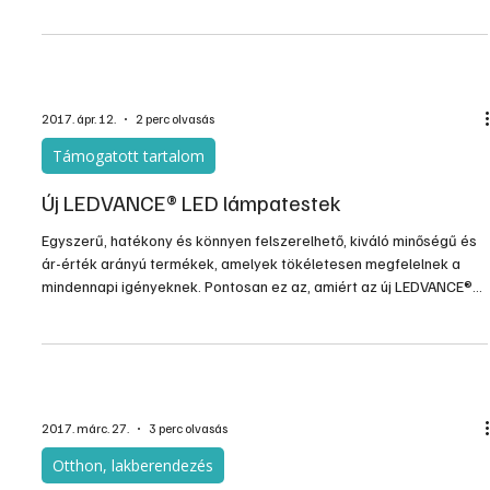
üveglap bútorok. Átlátszóságuk szépsége nem csak nappali
fényben jut érvényre, az esti hangulatvilágítás további érdekes
lehetőségeket kínál az üveg élek kiemelésére. Energiatakarékos
LED-es, csak az üvegek élét hátulról megvilágító világítótestekkel,
különleges és dekoratív hatással tehetjük egyedivé az
üvegpolcokat, egyéb üvegtárgyakat.
2017. ápr. 12.
2 perc olvasás
Támogatott tartalom
Új LEDVANCE® LED lámpatestek
Egyszerű, hatékony és könnyen felszerelhető, kiváló minőségű és
ár-érték arányú termékek, amelyek tökéletesen megfelelnek a
mindennapi igényeknek. Pontosan ez az, amiért az új LEDVANCE®
LED lámpatesteket kifejlesztettük, és a hagyományos
megoldásokat újragondoltuk.
2017. márc. 27.
3 perc olvasás