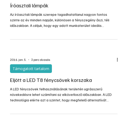
Otthon, lakberendezés
Íróasztali lámpák
Az íróasztali lámpák szerepe tagadhatatlanul nagyon fontos
szinte az év minden napján, különösen a fényszegény őszi, téli
időszakban. A céljuk, hogy egy adott munkaterület ideális
megvilágítását biztosítsák. Különösen irodai munkánál, olvasásnál
vagy tanulásnál kell biztosítaniuk megfelelő fényviszonyokat. Egy
rosszul megválasztott munkalámpa kihatással van a
közérzetünkre és a kedélyállapotunkra is. Fontos a lámpatest
irányíthatósága, megfelelő fényereje, külleme és egyéb kü
2016. jan. 5.
3 perc olvasás
Támogatott tartalom
Eljött a LED T8 fénycsövek korszaka
A LED fénycsövek felhasználásának területén ugrásszerű
növekedésre lehet számítani az elkövetkező időszakban. A LED
technológia elérte azt a szintet, hogy megfelelő alternatívát
kínáljon a háromsávos T8-as fénycsövekkel szemben. Nemcsak a