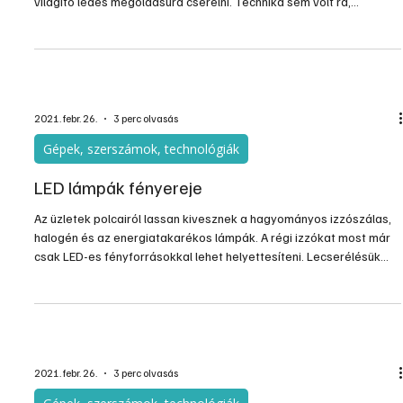
Szabályosan eddig nem nagyon volt lehetőség a régebbi
gépkocsik halogén fényszóró égőjét korszerűbb, és sokkal jobban
világító ledes megoldásúra cserélni. Technika sem volt rá,
engedély pedig pláne nem.
2021. febr. 26.
3 perc olvasás
Gépek, szerszámok, technológiák
LED lámpák fényereje
Az üzletek polcairól lassan kivesznek a hagyományos izzószálas,
halogén és az energiatakarékos lámpák. A régi izzókat most már
csak LED-es fényforrásokkal lehet helyettesíteni. Lecserélésük
nem okozhat gondot a csereszabatos foglalatok miatt, a jó
eredmény azonban ennek ellenére nem lesz mindig kielégítő. Az ok,
hogy LED-ek több jellemző tulajdonságát kell összehangoltan
figyelembe venni a kiválasztásuknál.