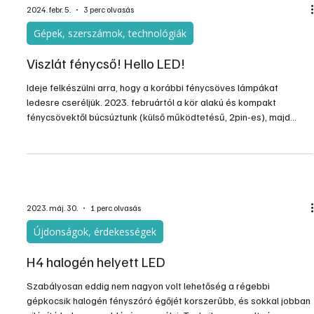
fényforrást is szabad használni. Ezzel tehát megnyílt az út
megannyi autós, motoros előtt, hogy végre szabályosan növelje
2024. febr. 5.
3 perc olvasás
Gépek, szerszámok, technológiák
Viszlát fénycső! Hello LED!
Ideje felkészülni arra, hogy a korábbi fénycsöves lámpákat
ledesre cseréljük. 2023. februártól a kör alakú és kompakt
fénycsövektől búcsúztunk (külső működtetésű, 2pin-es), majd
2023. szeptembertől az egyenes fénycsövek gyártása is
megszűnik az EU-ban. A meglévő készleteken túl már nem
értékesíthetők majd a T5 és T8 egyenes fénycsövek és
elektronikus működtetésű kompakt fénycsövek (4pin-es).
Kizárólag a speciális célú fénycsövek maradnak meg 2027-ig (UV-
C fertőtlenítő, UV rov
2023. máj. 30.
1 perc olvasás
Újdonságok, érdekességek
H4 halogén helyett LED