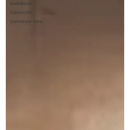
Kiadványok
Szerkesztői
Ezermester Extra