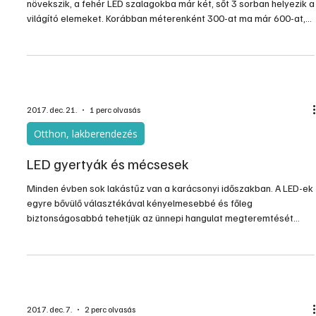
A LED szalagok terjedése töretlen. Fényerejük fokozatosan
növekszik, a fehér LED szalagokba már két, sőt 3 sorban helyezik a
világító elemeket. Korábban méterenként 300-at ma már 600-at,
sőt 1200 darabot is. És egyre szaporodnak a színes LED szalagok
is, amelyek természetesen tudnak fehér fénnyel is világítani – bár
ez a fény nem teljesen azonos a melegfehér, vagy hidegfehér
fénnyel. A színes LED szalagok táplálása és vezérlése azonban
valamivel bonyolultabb a fehérnél.
2017. dec. 21.
1 perc olvasás
Otthon, lakberendezés
LED gyertyák és mécsesek
Minden évben sok lakástűz van a karácsonyi időszakban. A LED-ek
egyre bővülő választékával kényelmesebbé és főleg
biztonságosabbá tehetjük az ünnepi hangulat megteremtését
anélkül, hogy le kellene mondanunk szokásainkról. Az idei évben
először jelentek meg az élelmiszerboltok polcain a Halloween-i és
a halottak napi virágok, mécsesek és gyertyák között a LED
gyertyák és mécsesek is, így már nem kellett az elektronikai