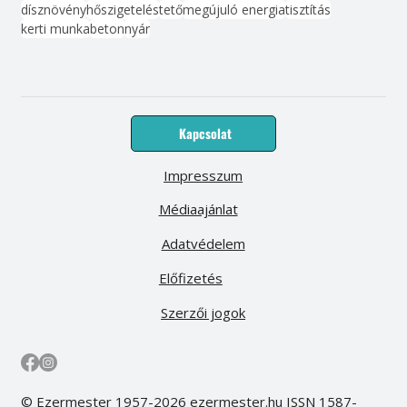
szerszám
kert
felújítás
lakberendezés
kreatív ötlet
barkácsolás
bútor
víz
fűtés
szerkesztőség
elektronika
hasznos tippek
dísznövény
hőszigetelés
tető
megújuló energia
tisztítás
kerti munka
beton
nyár
Kapcsolat
Impresszum
Médiaajánlat
Adatvédelem
Előfizetés
Szerzői jogok