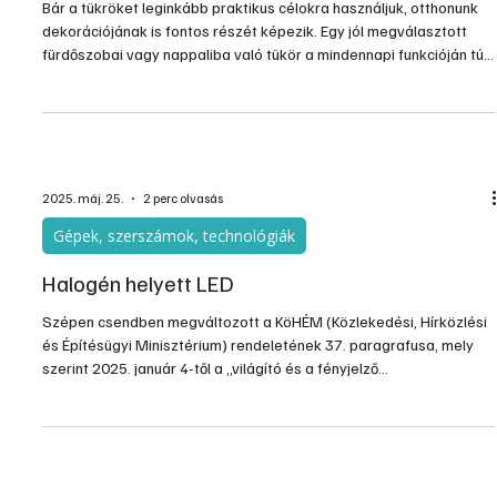
válasszuk ki a tökéletes darabot?
Bár a tükröket leginkább praktikus célokra használjuk, otthonunk
dekorációjának is fontos részét képezik. Egy jól megválasztott
fürdőszobai vagy nappaliba való tükör a mindennapi funkcióján túl
alapvetően meghatározhatja a belső tér stílusát. A modern
enteriőrök megkövetelik, hogy a tükör méretét, formáját és színét
harmonikusan összehangoljuk a bútorokkal és egyéb
kiegészítőkkel, legyen szó letisztult kerek, ovális vagy akár
téglalap alakú modellekről.
2025. máj. 25.
2 perc olvasás
Gépek, szerszámok, technológiák
Halogén helyett LED
Szépen csendben megváltozott a KöHÉM (Közlekedési, Hírközlési
és Építésügyi Minisztérium) rendeletének 37. paragrafusa, mely
szerint 2025. január 4-től a „világító és a fényjelző
berendezésekben csak a berendezés típusára előírt műszaki
jellemzőkkel rendelkező izzólámpát, tompított és távolsági
fényszóró esetében minősítő jellel rendelkező helyettesítő LED