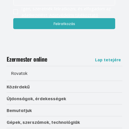
E-mail cím
*
Igen, szeretnék feliratkozni, és elfogadom az 
adatkezelést. 
Adatvédelmi tájékoztató
Feliratkozás
Ezermester online
Lap tetejére
Rovatok
Közérdekű
Újdonságok, érdekességek
Bemutatjuk