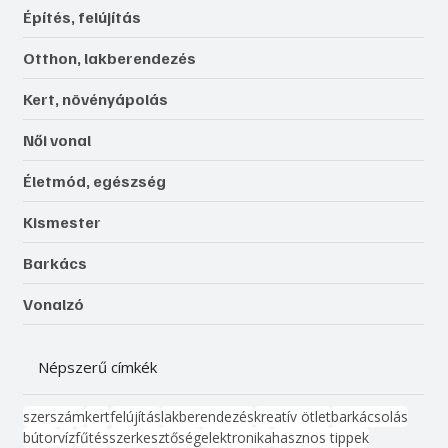
Gépek, szerszámok, technológiák
Építés, felújítás
Otthon, lakberendezés
Kert, növényápolás
Női vonal
Életmód, egészség
Kismester
Barkács
Vonalzó
Népszerű címkék