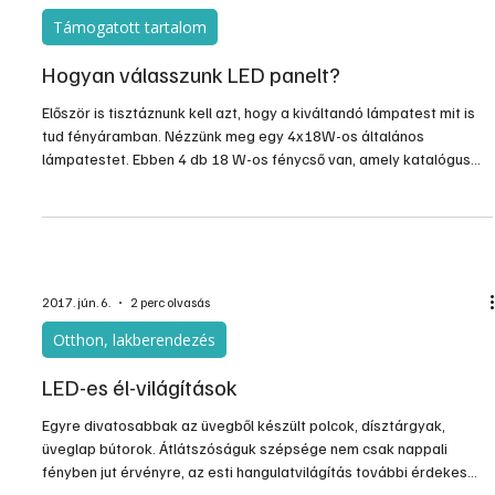
boltokban keresgélni.
2017. dec. 7.
2 perc olvasás
Támogatott tartalom
Hogyan válasszunk LED panelt?
Először is tisztáznunk kell azt, hogy a kiváltandó lámpatest mit is
tud fényáramban. Nézzünk meg egy 4x18W-os általános
lámpatestet. Ebben 4 db 18 W-os fénycső van, amely katalógus
fényárama (gyártófüggő) 1350 lm tehát a lámpatestbe 5400 lm
van „belerakva”.
2017. jún. 6.
2 perc olvasás
Otthon, lakberendezés
LED-es él-világítások
Egyre divatosabbak az üvegből készült polcok, dísztárgyak,