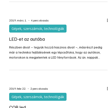
ajándékon keresztül megmutassuk: egész évben figyeltünk
egymásra, tudjuk – vagy tudni véljük –, mire lenne szüksége a
másiknak. A „hasznos” használati tárgyakon keresztül pedig,
szavak nélkül is el tudjuk ismerni a megajándékozott egész éves
munkáját, ha olyasmit vásárolunk meg neki, ami egysze
2019. márc. 1.
4 perc olvasás
Gépek, szerszámok, technológiák
LED-et az autóba
Részben divat – tegyük hozzá hasznos divat –, másrészt pedig
már a technika fejlődésének egy lépcsőfoka, hogy az autókon,
motorokon is megjelentek a LED fényforrások. Az ún. nappali
menetfény már néhány éve az újonnan forgalomba helyezett
autókon kötelező elem, de az új gépkocsikon a külső és belső
világítás jelentős részében is LED-es fényforrás működik. De vajon
kicserélhetjük-e régi autónk fényforrásait LED-re?
2019. febr. 22.
2 perc olvasás
Gépek, szerszámok, technológiák