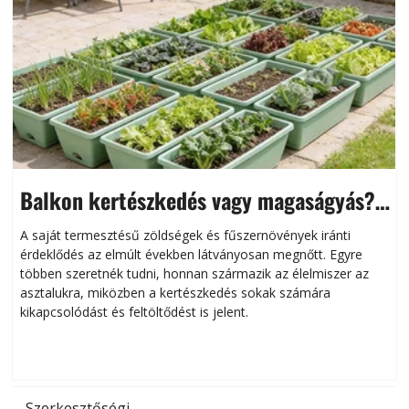
Balkon kertészkedés vagy magaságyás?
Helytakarékos kertészkedés
A saját termesztésű zöldségek és fűszernövények iránti
érdeklődés az elmúlt években látványosan megnőtt. Egyre
többen szeretnék tudni, honnan származik az élelmiszer az
l
asztalukra, miközben a kertészkedés sokak számára
kikapcsolódást és feltöltődést is jelent.
é
d
Szerkesztőségi