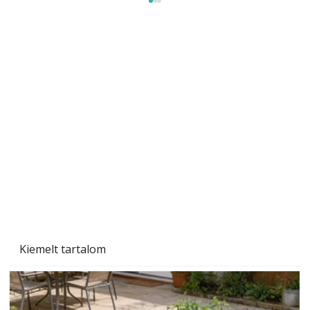
Tiszta homlokzat éveken át
Kiemelt tartalom