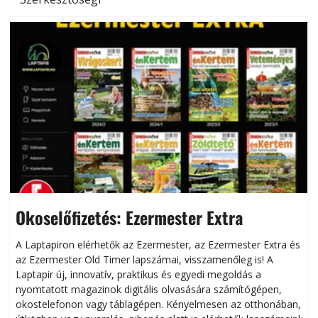
Okoselőfizetés: Ezermester Extra
A Laptapiron elérhetők az Ezermester, az Ezermester Extra és
az Ezermester Old Timer lapszámai, visszamenőleg is! A
Laptapir új, innovatív, praktikus és egyedi megoldás a
L
nyomtatott magazinok digitális olvasására számítógépen,
okostelefonon vagy táblagépen. Kényelmesen az otthonában,