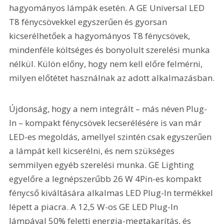
hagyományos lámpák esetén. A GE Universal LED 
T8 fénycsövekkel egyszerűen és gyorsan 
kicserélhetőek a hagyományos T8 fénycsövek, 
mindenféle költséges és bonyolult szerelési munka 
nélkül. Külön előny, hogy nem kell előre felmérni, 
milyen előtétet használnak az adott alkalmazásban.
Újdonság, hogy a nem integrált – más néven Plug-
In – kompakt fénycsövek lecserélésére is van már 
LED-es megoldás, amellyel szintén csak egyszerűen 
a lámpát kell kicserélni, és nem szükséges 
semmilyen egyéb szerelési munka. GE Lighting 
egyelőre a legnépszerűbb 26 W 4Pin-es kompakt 
fénycső kiváltására alkalmas LED Plug-In termékkel 
lépett a piacra. A 12,5 W-os GE LED Plug-In 
lámpával 50% feletti energia-megtakarítás, és 