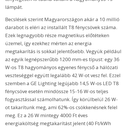
lámpát.
Becslések szerint Magyarországon akár a 10 millió 
darabot is eléri az installált T8 fénycsövek száma. 
Ezek legnagyobb része magnetikus előtéteken 
üzemel, így ezekhez mérten az energia 
megtakarítás is sokkal jelentősebb. Vegyük például 
az egyik legnépszerűbb 1200 mm-es típust: egy 36 
W-os T8 hagyományos egyenes fénycső a hálózati 
veszteséggel együtt legalább 42 W-ot vesz fel. Ezzel 
szemben a GE Lighting legújabb 14,5 W-os LED T8 
fénycsöve esetén mindössze 15-16 W-os teljes 
fogyasztással számolhatunk. Így körülbelül 26 W-
ot takarítunk meg, ami 62%-os csökkenésnek felel 
meg. Ez a 26 W mintegy 4000 Ft éves 
energiaköltség megtakarítást jelent (40 Ft/kWh 