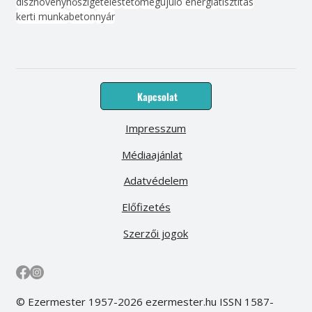
dísznövény
hőszigetelés
tető
megújuló energia
tisztítás
kerti munka
beton
nyár
Kapcsolat
Impresszum
Médiaajánlat
Adatvédelem
Előfizetés
Szerzői jogok
© Ezermester 1957-2026 ezermester.hu ISSN 1587-