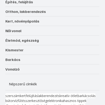
Építés, felújítás
Otthon, lakberendezés
Kert, növényápolás
Női vonal
Életmód, egészség
Kismester
Barkács
Vonalzó
Népszerű címkék
szerszám
kert
felújítás
lakberendezés
kreatív ötlet
barkácsolás
bútor
víz
fűtés
szerkesztőség
elektronika
hasznos tippek