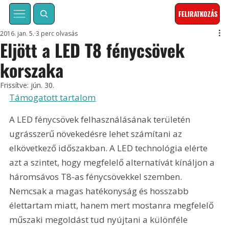
FELIRATKOZÁS
2016. jan. 5.
3 perc olvasás
Eljött a LED T8 fénycsövek
korszaka
Frissítve:
jún. 30.
Támogatott tartalom
A LED fénycsövek felhasználásának területén 
ugrásszerű növekedésre lehet számítani az 
elkövetkező időszakban. A LED technológia elérte 
azt a szintet, hogy megfelelő alternatívát kínáljon a 
háromsávos T8-as fénycsövekkel szemben. 
Nemcsak a magas hatékonyság és hosszabb 
élettartam miatt, hanem mert mostanra megfelelő 
műszaki megoldást tud nyújtani a különféle 