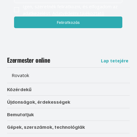
Igen, szeretnék feliratkozni, és elfogadom az 
adatkezelést. 
Adatvédelmi tájékoztató
Feliratkozás
Ezermester online
Lap tetejére
Rovatok
Közérdekű
Újdonságok, érdekességek
Bemutatjuk
Gépek, szerszámok, technológiák