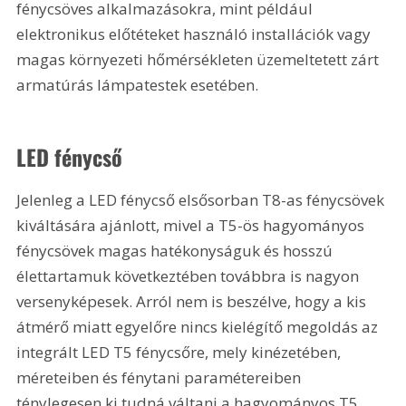
fénycsöves alkalmazásokra, mint például 
elektronikus előtéteket használó installációk vagy 
magas környezeti hőmérsékleten üzemeltetett zárt 
armatúrás lámpatestek esetében.
LED fénycső
Jelenleg a LED fénycső elsősorban T8-as fénycsövek 
kiváltására ajánlott, mivel a T5-ös hagyományos 
fénycsövek magas hatékonyságuk és hosszú 
élettartamuk következtében továbbra is nagyon 
versenyképesek. Arról nem is beszélve, hogy a kis 
átmérő miatt egyelőre nincs kielégítő megoldás az 
integrált LED T5 fénycsőre, mely kinézetében, 
méreteiben és fénytani paramétereiben 
ténylegesen ki tudná váltani a hagyományos T5 