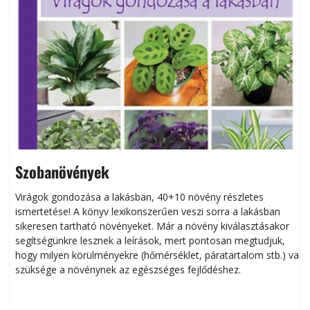
Szobanövények
Virágok gondozása a lakásban, 40+10 növény részletes
ismertetése! A könyv lexikonszerűen veszi sorra a lakásban
s
sikeresen tart­ha­tó növényeket. Már a növény kiválasztásakor
h
segítségünkre lesznek a leírások, mert pontosan megtudjuk,
k
hogy milyen körülményekre (hőmérséklet, páratartalom stb.) van
szüksége a növénynek az egészséges fejlődéshez.
t