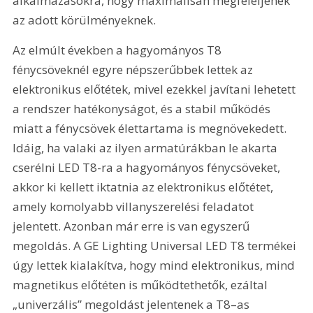
alkalmazásokra, hogy maximálisan megfeleljenek 
az adott körülményeknek.
Az elmúlt években a hagyományos T8 
fénycsöveknél egyre népszerűbbek lettek az 
elektronikus előtétek, mivel ezekkel javítani lehetett 
a rendszer hatékonyságot, és a stabil működés 
miatt a fénycsövek élettartama is megnövekedett. 
Idáig, ha valaki az ilyen armatúrákban le akarta 
cserélni LED T8-ra a hagyományos fénycsöveket, 
akkor ki kellett iktatnia az elektronikus előtétet, 
amely komolyabb villanyszerelési feladatot 
jelentett. Azonban már erre is van egyszerű 
megoldás. A GE Lighting Universal LED T8 termékei 
úgy lettek kialakítva, hogy mind elektronikus, mind 
magnetikus előtéten is működtethetők, ezáltal 
„univerzális” megoldást jelentenek a T8–as 