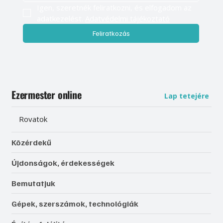
Igen, szeretnék feliratkozni, és elfogadom az 
adatkezelést. 
Adatvédelmi tájékoztató
Feliratkozás
Ezermester online
Lap tetejére
Rovatok
Közérdekű
Újdonságok, érdekességek
Bemutatjuk
Gépek, szerszámok, technológiák