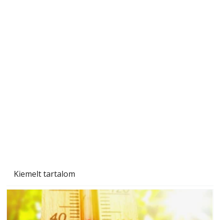
Tiszta homlokzat éveken át
Kiemelt tartalom