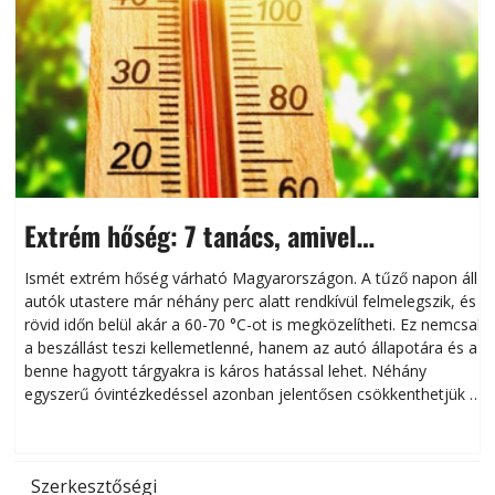
Extrém hőség: 7 tanács, amivel
megóvhatjuk autónkat a nyári károktól
Ismét extrém hőség várható Magyarországon. A tűző napon álló
autók utastere már néhány perc alatt rendkívül felmelegszik, és
rövid időn belül akár a 60-70 °C-ot is megközelítheti. Ez nemcsak
n
a beszállást teszi kellemetlenné, hanem az autó állapotára és a
benne hagyott tárgyakra is káros hatással lehet. Néhány
egyszerű óvintézkedéssel azonban jelentősen csökkenthetjük a
hőség káros hatásait.
l
Szerkesztőségi