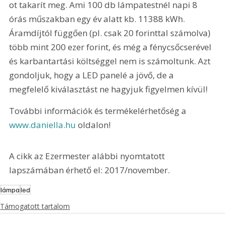
ot takarít meg. Ami 100 db lámpatestnél napi 8 
órás műszakban egy év alatt kb. 11388 kWh. 
Áramdíjtól függően (pl. csak 20 forinttal számolva) 
több mint 200 ezer forint, és még a fénycsőcserével 
és karbantartási költséggel nem is számoltunk. Azt 
gondoljuk, hogy a LED panelé a jövő, de a 
megfelelő kiválasztást ne hagyjuk figyelmen kívül!
További információk és termékelérhetőség a 
www.daniella.hu
 oldalon!
A cikk az Ezermester alábbi nyomtatott 
lapszámában érhető el: 2017/november.
lámpa
led
Támogatott tartalom