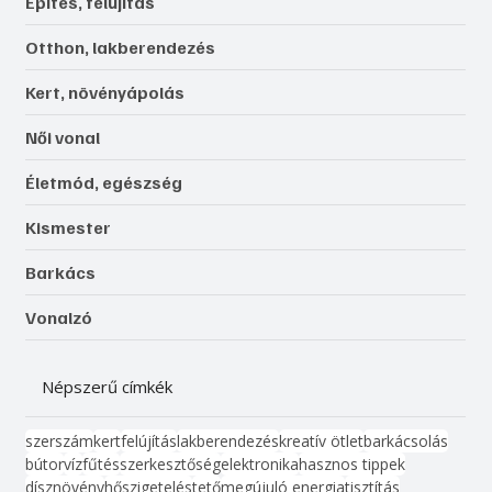
Építés, felújítás
Otthon, lakberendezés
Kert, növényápolás
Női vonal
Életmód, egészség
Kismester
Barkács
Vonalzó
Népszerű címkék
szerszám
kert
felújítás
lakberendezés
kreatív ötlet
barkácsolás
bútor
víz
fűtés
szerkesztőség
elektronika
hasznos tippek
dísznövény
hőszigetelés
tető
megújuló energia
tisztítás