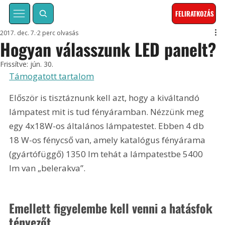
FELIRATKOZÁS
2017. dec. 7.
2 perc olvasás
Hogyan válasszunk LED panelt?
Frissítve:
jún. 30.
Támogatott tartalom
Először is tisztáznunk kell azt, hogy a kiváltandó 
lámpatest mit is tud fényáramban. Nézzünk meg 
egy 4x18W-os általános lámpatestet. Ebben 4 db 
18 W-os fénycső van, amely katalógus fényárama 
(gyártófüggő) 1350 lm tehát a lámpatestbe 5400 
lm van „belerakva”.
Emellett figyelembe kell venni a hatásfok 
tényezőt