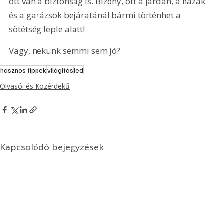
ott van a biztonság is. Bizony, ott a járdán, a házak 
és a garázsok bejáratánál bármi történhet a 
sötétség leple alatt!
Vagy, nekünk semmi sem jó?
hasznos tippek
világítás
led
Olvasói és Közérdekű
Kapcsolódó bejegyzések