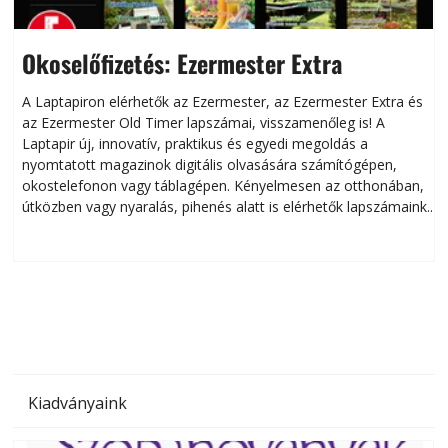
Okoselőfizetés: Ezermester Extra
A Laptapiron elérhetők az Ezermester, az Ezermester Extra és
az Ezermester Old Timer lapszámai, visszamenőleg is! A
Laptapir új, innovatív, praktikus és egyedi megoldás a
L
nyomtatott magazinok digitális olvasására számítógépen,
okostelefonon vagy táblagépen. Kényelmesen az otthonában,
útközben vagy nyaralás, pihenés alatt is elérhetők lapszámaink.
ú
Bárhol, bármikor, akár külföldön élve vagy dolgozva is
B
olvashatók az Ezermester lapszámai. A Laptapir kényelmes
megoldás, mert: – t
Kiadványaink