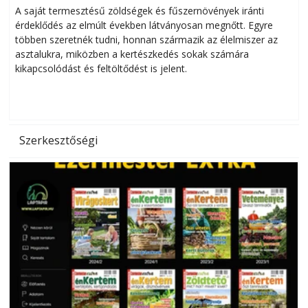
Helytakarékos kertészkedés
A saját termesztésű zöldségek és fűszernövények iránti
érdeklődés az elmúlt években látványosan megnőtt. Egyre
többen szeretnék tudni, honnan származik az élelmiszer az
l
asztalukra, miközben a kertészkedés sokak számára
kikapcsolódást és feltöltődést is jelent.
é
d
Szerkesztőségi