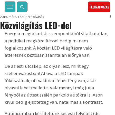
FELIRATKOZÁS
2015. márc. 18.
1 perc olvasás
Közvilágítás LED-del
Energia megtakarítás szempontjából vitathatatlan, 
a politikai megközelítéssel pedig mi nem 
foglalkozunk. A köztéri LED világításra való 
áttérésnek biztosan számtalan előnye van.
De az esti utcakép, az olyan lesz, mint egy 
szellemvárosban! Ahová a LED lámpák 
fókuszálnak, ott vakítóan fehér fény van, akár 
olvasni lehet mellette. Valamennyi még jut a 
fényből az úttest szélén parkoló autókra is. Azon 
kívül pedig éjsötétség van, hatalmas a kontraszt. 
Aquincumban készítettünk két esti felvételt (de 