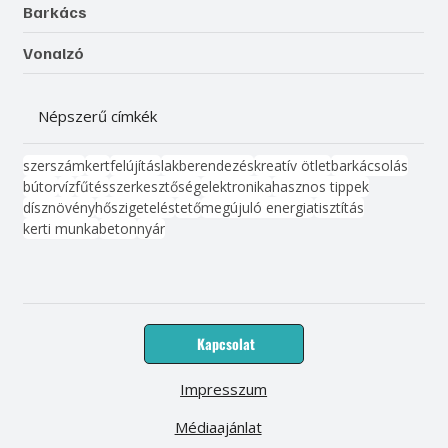
Barkács
Vonalzó
Népszerű címkék
szerszám
kert
felújítás
lakberendezés
kreatív ötlet
barkácsolás
bútor
víz
fűtés
szerkesztőség
elektronika
hasznos tippek
dísznövény
hőszigetelés
tető
megújuló energia
tisztítás
kerti munka
beton
nyár
Kapcsolat
Impresszum
Médiaajánlat