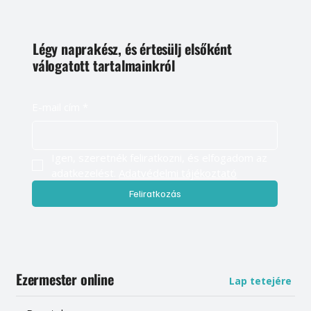
Légy naprakész, és értesülj elsőként
válogatott tartalmainkról
E-mail cím
*
Igen, szeretnék feliratkozni, és elfogadom az 
adatkezelést. 
Adatvédelmi tájékoztató
Feliratkozás
Ezermester online
Lap tetejére