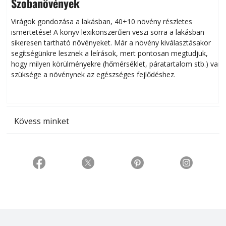
Szobanövények
Virágok gondozása a lakásban, 40+10 növény részletes
ismertetése! A könyv lexikonszerűen veszi sorra a lakásban
s
sikeresen tart­ha­tó növényeket. Már a növény kiválasztásakor
h
segítségünkre lesznek a leírások, mert pontosan megtudjuk,
k
hogy milyen körülményekre (hőmérséklet, páratartalom stb.) van
szüksége a növénynek az egészséges fejlődéshez.
t
Kövess minket