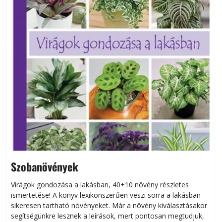
Szobanövények
Virágok gondozása a lakásban, 40+10 növény részletes
ismertetése! A könyv lexikonszerűen veszi sorra a lakásban
s
sikeresen tart­ha­tó növényeket. Már a növény kiválasztásakor
h
segítségünkre lesznek a leírások, mert pontosan megtudjuk,
k