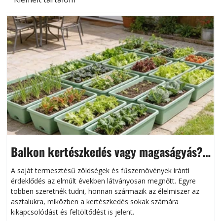
Balkon kertészkedés vagy magaságyás?
Helytakarékos kertészkedés
A saját termesztésű zöldségek és fűszernövények iránti
érdeklődés az elmúlt években látványosan megnőtt. Egyre
többen szeretnék tudni, honnan származik az élelmiszer az
l
asztalukra, miközben a kertészkedés sokak számára
kikapcsolódást és feltöltődést is jelent.
é