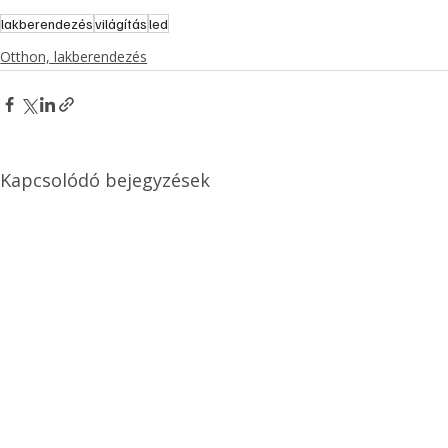
lakberendezés
világítás
led
Otthon, lakberendezés
Kapcsolódó bejegyzések