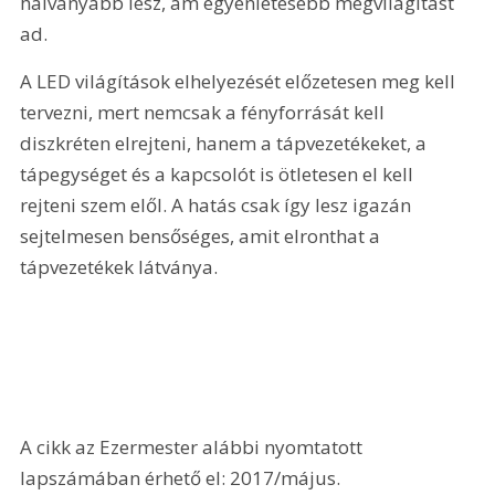
halványabb lesz, ám egyenletesebb megvilágítást 
ad.
A LED világítások elhelyezését előzetesen meg kell 
tervezni, mert nemcsak a fényforrását kell 
diszkréten elrejteni, hanem a tápvezetékeket, a 
tápegységet és a kapcsolót is ötletesen el kell 
rejteni szem elől. A hatás csak így lesz igazán 
sejtelmesen bensőséges, amit elronthat a 
tápvezetékek látványa.
A cikk az Ezermester alábbi nyomtatott 
lapszámában érhető el: 2017/május.