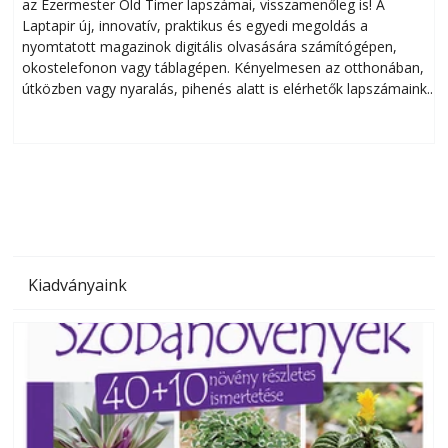
az Ezermester Old Timer lapszámai, visszamenőleg is! A
Laptapir új, innovatív, praktikus és egyedi megoldás a
L
nyomtatott magazinok digitális olvasására számítógépen,
okostelefonon vagy táblagépen. Kényelmesen az otthonában,
útközben vagy nyaralás, pihenés alatt is elérhetők lapszámaink.
ú
Bárhol, bármikor, akár külföldön élve vagy dolgozva is
B
olvashatók az Ezermester lapszámai. A Laptapir kényelmes
megoldás, mert: – t
Kiadványaink