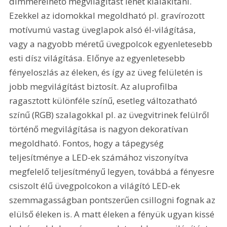
dimmerelhető megvilágítást lehet kialakítani. 
Ezekkel az idomokkal megoldható pl. gravírozott 
motívumú vastag üveglapok alsó él-világítása, 
vagy a nagyobb méretű üvegpolcok egyenletesebb 
esti dísz világítása. Előnye az egyenletesebb 
fényeloszlás az éleken, és így az üveg felületén is 
jobb megvilágítást biztosít. Az aluprofilba 
ragasztott különféle színű, esetleg változatható 
színű (RGB) szalagokkal pl. az üvegvitrinek felülről 
történő megvilágítása is nagyon dekoratívan 
megoldható. Fontos, hogy a tápegység 
teljesítménye a LED-ek számához viszonyítva 
megfelelő teljesítményű legyen, továbbá a fényesre 
csiszolt élű üvegpolcokon a világító LED-ek 
szemmagasságban pontszerűen csillogni fognak az 
elülső éleken is. A matt éleken a fényük ugyan kissé 