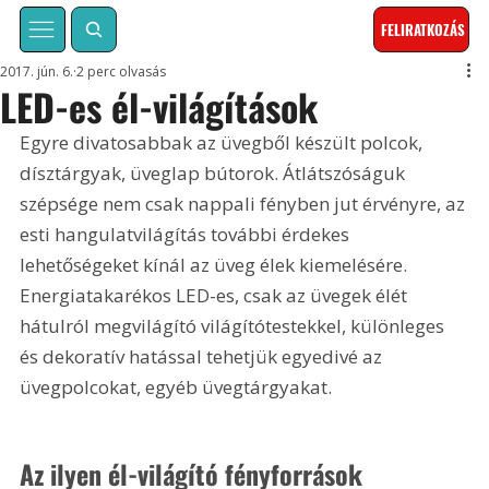
FELIRATKOZÁS
2017. jún. 6.
2 perc olvasás
LED-es él-világítások
Egyre divatosabbak az üvegből készült polcok, 
dísztárgyak, üveglap bútorok. Átlátszóságuk 
szépsége nem csak nappali fényben jut érvényre, az 
esti hangulatvilágítás további érdekes 
lehetőségeket kínál az üveg élek kiemelésére. 
Energiatakarékos LED-es, csak az üvegek élét 
hátulról megvilágító világítótestekkel, különleges 
és dekoratív hatással tehetjük egyedivé az 
üvegpolcokat, egyéb üvegtárgyakat.
Az ilyen él-világító fényforrások 