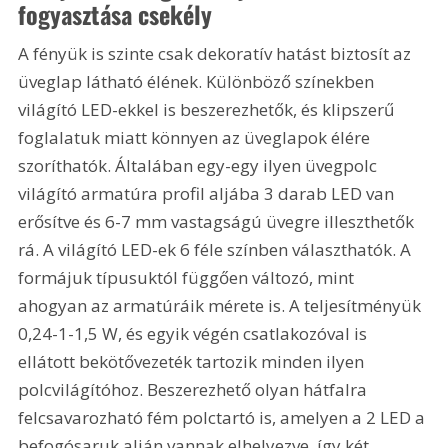
fogyasztása csekély
A fényük is szinte csak dekoratív hatást biztosít az 
üveglap látható élének. Különböző színekben 
világító LED-ekkel is beszerezhetők, és klipszerű 
foglalatuk miatt könnyen az üveglapok élére 
szoríthatók. Általában egy-egy ilyen üvegpolc 
világító armatúra profil aljába 3 darab LED van 
erősítve és 6-7 mm vastagságú üvegre illeszthetők 
rá. A világító LED-ek 6 féle színben választhatók. A 
formájuk típusuktól függően változó, mint 
ahogyan az armatúráik mérete is. A teljesítményük 
0,24-1-1,5 W, és egyik végén csatlakozóval is 
ellátott bekötővezeték tartozik minden ilyen 
polcvilágítóhoz. Beszerezhető olyan hátfalra 
felcsavarozható fém polctartó is, amelyen a 2 LED a 
befogósaruk alján vannak elhelyezve, így két 