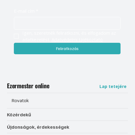
E-mail cím
*
Igen, szeretnék feliratkozni, és elfogadom az 
adatkezelést. 
Adatvédelmi tájékoztató
Feliratkozás
Ezermester online
Lap tetejére
Rovatok
Közérdekű
Újdonságok, érdekességek