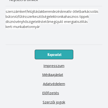
szerszám
kert
felújítás
lakberendezés
kreatív ötlet
barkácsolás
bútor
víz
fűtés
szerkesztőség
elektronika
hasznos tippek
dísznövény
hőszigetelés
tető
megújuló energia
tisztítás
kerti munka
beton
nyár
Kapcsolat
Impresszum
Médiaajánlat
Adatvédelem
Előfizetés
Szerzői jogok