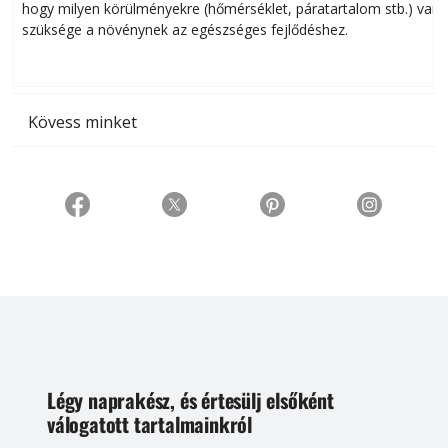
hogy milyen körülményekre (hőmérséklet, páratartalom stb.) van
szüksége a növénynek az egészséges fejlődéshez.
t
Kövess minket
Légy naprakész, és értesülj elsőként
válogatott tartalmainkról