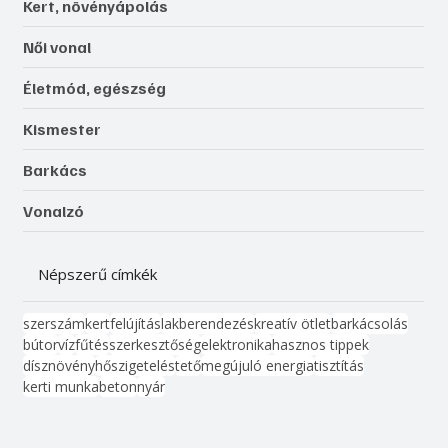
Kert, növényápolás
Női vonal
Életmód, egészség
Kismester
Barkács
Vonalzó
Népszerű címkék
szerszám
kert
felújítás
lakberendezés
kreatív ötlet
barkácsolás
bútor
víz
fűtés
szerkesztőség
elektronika
hasznos tippek
dísznövény
hőszigetelés
tető
megújuló energia
tisztítás
kerti munka
beton
nyár