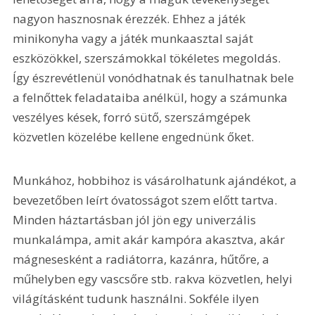
nagyon hasznosnak érezzék. Ehhez a játék 
minikonyha vagy a játék munkaasztal saját 
eszközökkel, szerszámokkal tökéletes megoldás. 
Így észrevétlenül vonódhatnak és tanulhatnak bele 
a felnőttek feladataiba anélkül, hogy a számunka 
veszélyes kések, forró sütő, szerszámgépek 
közvetlen közelébe kellene engednünk őket.
Munkához, hobbihoz is vásá­rolhatunk ajándékot, a 
bevezetőben leírt óvatosságot szem előtt tartva. 
Minden háztartásban jól jön egy univerzális 
munkalámpa, amit akár kampóra akasztva, akár 
mágnesesként a radiátorra, kazánra, hűtőre, a 
műhelyben egy vascsőre stb. rakva közvetlen, helyi 
világításként tudunk használni. Sokféle ilyen 