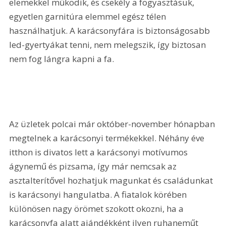
elemekkel működik, és csekély a fogyasztásuk, 
egyetlen garnitúra elemmel egész télen 
használhatjuk. A karácsonyfára is biztonságosabb 
led-gyertyákat tenni, nem melegszik, így biztosan 
nem fog lángra kapni a fa.
Az üzletek polcai már október-november hónapban 
megtelnek a karácsonyi termékekkel. Néhány éve 
itthon is divatos lett a karácsonyi motívumos 
ágynemű és pizsama, így már nemcsak az 
asztalterítővel hozhatjuk magunkat és családunkat 
is karácsonyi hangulatba. A fiatalok körében 
különösen nagy örömet szokott okozni, ha a 
karácsonyfa alatt ajándékként ilyen ruhaneműt 