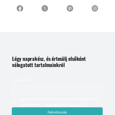
Légy naprakész, és értesülj elsőként
válogatott tartalmainkról
E-mail cím
*
Igen, szeretnék feliratkozni, és elfogadom az 
adatkezelést. 
Adatvédelmi tájékoztató
Feliratkozás