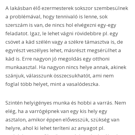
A lakásban élő ezermesterek sokszor szembesülnek 
a problémával, hogy tennivaló is lenne, sok 
szerszám is van, de nincs hol elvégezni egy-egy 
feladatot. Igaz, le lehet vágni rövidebbre pl. egy 
csövet a kád szélén vagy a székre támasztva is, de 
egyrészt veszélyes lehet, másrészt megsérülhet a 
kád is. Erre nagyon jó megoldás egy otthoni 
munkaasztal. Ha nagyon nincs helye annak, akinek 
szánjuk, válasszunk összecsukhatót, ami nem 
foglal több helyet, mint a vasalódeszka.
Szintén helyigényes munka és hobbi a varrás. Nem 
elég, ha a varrógépnek van egy kis hely egy 
asztalon, amikor éppen elővesszük, szükség van 
helyre, ahol ki lehet teríteni az anyagot pl. 