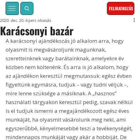
FELIRATKOZÁS
2020. dec. 20.
4 perc olvasás
Karácsonyi bazár
A karácsonyi ajándékozás jó alkalom arra, hogy 
olyasmit is megvásároljunk magunknak, 
szeretteinknek vagy barátainknak, amelyekre év 
közben nem költenénk. És arra is jó alkalom, hogy 
az ajándékon keresztül megmutassuk: egész évben 
figyeltünk egymásra, tudjuk – vagy tudni véljük –, 
mire lenne szüksége a másiknak. A „hasznos” 
használati tárgyakon keresztül pedig, szavak nélkül 
is el tudjuk ismerni a megajándékozott egész éves 
munkáját, ha olyasmit vásárolunk meg neki, ami 
egyszerűbbé, kényelmesebbé teszi a tevékenységét, 
mindennapos munkáját vagy akár a hobbiját. De 