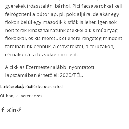
gyerekek íróasztalán, bárhol. Pici facsavarokkal kell 
felrögzíteni a bútorlap, pl. polc aljára, de akár egy 
fiókon belül egy második kisfiók is lehet. Igen sok 
holt terek kihasználhatunk ezekkel a kis műanyag 
fiókokkal, és kis méretük ellenére rengeteg mindent 
tárolhatunk bennük, a csavaroktól, a ceruzákon, 
cérnákon át a bizsukig mindent.
A cikk az Ezermester alábbi nyomtatott 
lapszámában érhető el: 2020/TÉL.
barkácsolás
világítás
karácsony
led
Otthon, lakberendezés