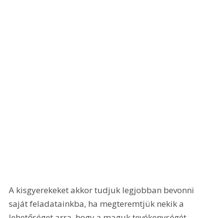
A kisgyerekeket akkor tudjuk legjobban bevonni 
saját feladatainkba, ha megteremtjük nekik a 
lehetőséget arra, hogy a maguk tevékenységét 