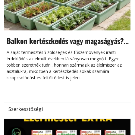
Balkon kertészkedés vagy magaságyás?
Helytakarékos kertészkedés
A saját termesztésű zöldségek és fűszernövények iránti
érdeklődés az elmúlt években látványosan megnőtt. Egyre
többen szeretnék tudni, honnan származik az élelmiszer az
l
asztalukra, miközben a kertészkedés sokak számára
kikapcsolódást és feltöltődést is jelent.
é
d
Szerkesztőségi