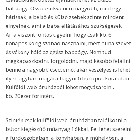
babaágy. Összecsukva nem nagyobb, mint egy 
hátizsák, a belső és külső zsebek szinte mindent 
elnyelnek, ami a baba ellátásához szükségesek. 
Arra viszont fontos ügyelni, hogy csak kb. 6 
hónapos korig szabad használni, mert puha szövet 
és vékony háló az egész babaágy. Nem tud 
megkapaszkodni, forgolódni, majd később felállni 
benne a nagyobb csecsemő, akár veszélyes is lehet 
ilyen ágyban magára hagyni 6 hónapos kora után. 
Külföldi web-áruházból lehet megvásárolni, 
kb. 20ezer forintért.
Szintén csak külföldi web-áruházban találkozni a 
bútor kiegészítő műanyag fiókkal. Fel lehet szerelni 
a fürdőszobában, a konyhában, a műhelyben, a 