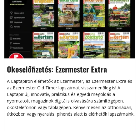
Okoselőfizetés: Ezermester Extra
A Laptapiron elérhetők az Ezermester, az Ezermester Extra és
az Ezermester Old Timer lapszámai, visszamenőleg is! A
Laptapir új, innovatív, praktikus és egyedi megoldás a
L
nyomtatott magazinok digitális olvasására számítógépen,
okostelefonon vagy táblagépen. Kényelmesen az otthonában,
útközben vagy nyaralás, pihenés alatt is elérhetők lapszámaink.
ú
Bárhol, bármikor, akár külföldön élve vagy dolgozva is
B
olvashatók az Ezermester lapszámai. A Laptapir kényelmes
megoldás, mert: – t