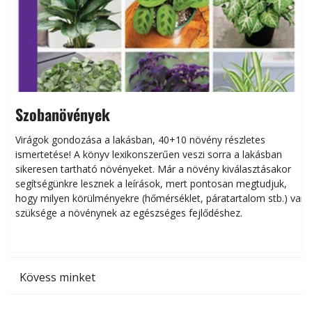
Szobanövények
Virágok gondozása a lakásban, 40+10 növény részletes
ismertetése! A könyv lexikonszerűen veszi sorra a lakásban
s
sikeresen tart­ha­tó növényeket. Már a növény kiválasztásakor
h
segítségünkre lesznek a leírások, mert pontosan megtudjuk,
k
hogy milyen körülményekre (hőmérséklet, páratartalom stb.) van
szüksége a növénynek az egészséges fejlődéshez.
t
Kövess minket