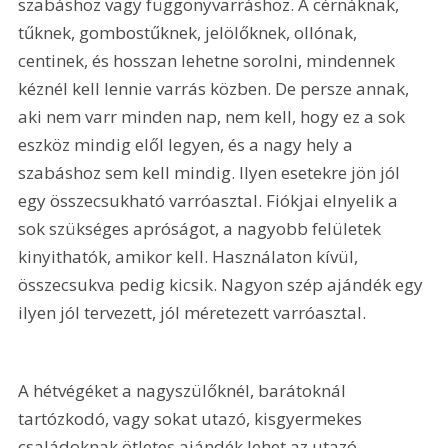
szabáshoz vagy függönyvarráshoz. A cérnáknak, 
tűknek, gombostűknek, jelölőknek, ollónak, 
centinek, és hosszan lehetne sorolni, mindennek 
kéznél kell lennie varrás közben. De persze annak, 
aki nem varr minden nap, nem kell, hogy ez a sok 
eszköz mindig elől legyen, és a nagy hely a 
szabáshoz sem kell mindig. Ilyen esetekre jön jól 
egy összecsukható varróasztal. Fiókjai elnyelik a 
sok szükséges apróságot, a nagyobb felületek 
kinyithatók, amikor kell. Használaton kívül, 
összecsukva pedig kicsik. Nagyon szép ajándék egy 
ilyen jól tervezett, jól méretezett varróasztal.
A hétvégéket a nagyszülőknél, barátoknál 
tartózkodó, vagy sokat utazó, kisgyermekes 
családoknak ötletes ajándék lehet az utazó 