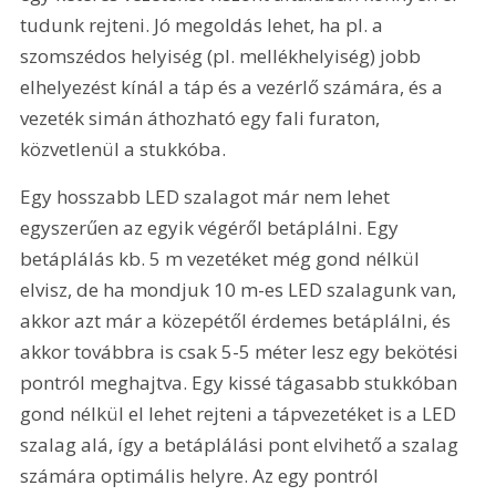
tudunk rejteni. Jó megoldás lehet, ha pl. a 
szomszédos helyiség (pl. mellékhelyiség) jobb 
elhelyezést kínál a táp és a vezérlő számára, és a 
vezeték simán áthozható egy fali furaton, 
közvetlenül a stukkóba.
Egy hosszabb LED szalagot már nem lehet 
egyszerűen az egyik végéről betáplálni. Egy 
betáplálás kb. 5 m vezetéket még gond nélkül 
elvisz, de ha mondjuk 10 m-es LED szalagunk van, 
akkor azt már a közepétől érdemes betáplálni, és 
akkor továbbra is csak 5-5 méter lesz egy bekötési 
pontról meghajtva. Egy kissé tágasabb stukkóban 
gond nélkül el lehet rejteni a tápvezetéket is a LED 
szalag alá, így a betáplálási pont elvihető a szalag 
számára optimális helyre. Az egy pontról 