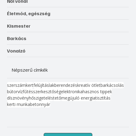
Női vonal
Életmód, egészség
Kismester
Barkács
Vonalzó
Népszerű címkék
szerszám
kert
felújítás
lakberendezés
kreatív ötlet
barkácsolás
bútor
víz
fűtés
szerkesztőség
elektronika
hasznos tippek
dísznövény
hőszigetelés
tető
megújuló energia
tisztítás
kerti munka
beton
nyár