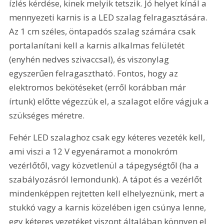
ízlés kérdése, kinek melyik tetszik. Jó helyet kínál a 
mennyezeti karnis is a LED szalag felragasztására. 
Az 1 cm széles, öntapadós szalag számára csak 
portalanítani kell a karnis alkalmas felületét 
(enyhén nedves szivaccsal), és viszonylag 
egyszerűen felragasztható. Fontos, hogy az 
elektromos bekötéseket (erről korábban már 
írtunk) előtte végezzük el, a szalagot előre vágjuk a 
szükséges méretre.
Fehér LED szalaghoz csak egy kéteres vezeték kell, 
ami viszi a 12 V egyenáramot a monokróm 
vezérlőtől, vagy közvetlenül a tápegységtől (ha a 
szabályozásról lemondunk). A tápot és a vezérlőt 
mindenképpen rejtetten kell elhelyeznünk, mert a 
stukkó vagy a karnis közelében igen csúnya lenne, 
egy kéteres vezetéket viszont általában könnyen el 