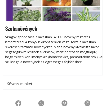
Szobanövények
Virágok gondozása a lakásban, 40+10 növény részletes
ismertetése! A könyv lexikonszerűen veszi sorra a lakásban
s
sikeresen tart­ha­tó növényeket. Már a növény kiválasztásakor
h
segítségünkre lesznek a leírások, mert pontosan megtudjuk,
k
hogy milyen körülményekre (hőmérséklet, páratartalom stb.) van
szüksége a növénynek az egészséges fejlődéshez.
t
Kövess minket