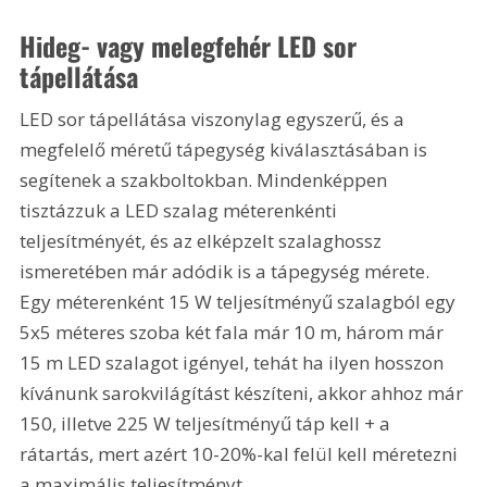
Hideg- vagy melegfehér LED sor 
tápellátása
LED sor tápellátása viszonylag egyszerű, és a 
megfelelő méretű tápegység kiválasztásában is 
segítenek a szakboltokban. Mindenképpen 
tisztázzuk a LED szalag méterenkénti 
teljesítményét, és az elképzelt szalaghossz 
ismeretében már adódik is a tápegység mérete. 
Egy méterenként 15 W teljesítményű szalagból egy 
5x5 méteres szoba két fala már 10 m, három már 
15 m LED szalagot igényel, tehát ha ilyen hosszon 
kívánunk sarokvilágítást készíteni, akkor ahhoz már 
150, illetve 225 W teljesítményű táp kell + a 
rátartás, mert azért 10-20%-kal felül kell méretezni 
a maximális teljesítményt.