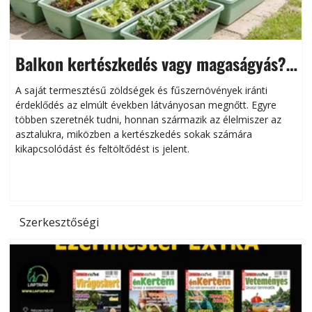
Balkon kertészkedés vagy magaságyás?
Helytakarékos kertészkedés
A saját termesztésű zöldségek és fűszernövények iránti
érdeklődés az elmúlt években látványosan megnőtt. Egyre
többen szeretnék tudni, honnan származik az élelmiszer az
l
asztalukra, miközben a kertészkedés sokak számára
kikapcsolódást és feltöltődést is jelent.
é
d
Szerkesztőségi