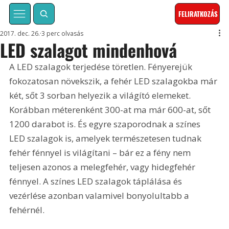
FELIRATKOZÁS
2017. dec. 26.
3 perc olvasás
LED szalagot mindenhová
A LED szalagok terjedése töretlen. Fényerejük 
fokozatosan növekszik, a fehér LED szalagokba már 
két, sőt 3 sorban helyezik a világító elemeket. 
Korábban méterenként 300-at ma már 600-at, sőt 
1200 darabot is. És egyre szaporodnak a színes 
LED szalagok is, amelyek természetesen tudnak 
fehér fénnyel is világítani – bár ez a fény nem 
teljesen azonos a melegfehér, vagy hidegfehér 
fénnyel. A színes LED szalagok táplálása és 
vezérlése azonban valamivel bonyolultabb a 
fehérnél.