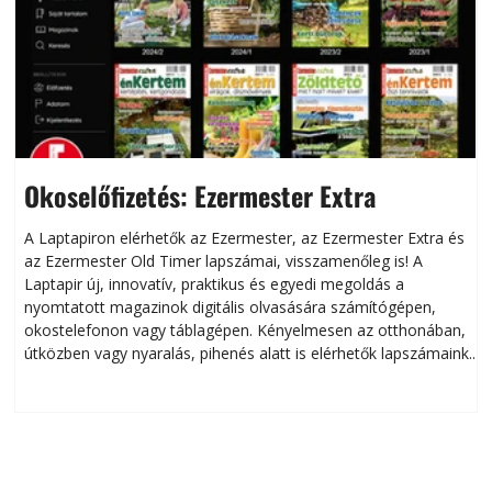
Okoselőfizetés: Ezermester Extra
A Laptapiron elérhetők az Ezermester, az Ezermester Extra és
az Ezermester Old Timer lapszámai, visszamenőleg is! A
Laptapir új, innovatív, praktikus és egyedi megoldás a
L
nyomtatott magazinok digitális olvasására számítógépen,
okostelefonon vagy táblagépen. Kényelmesen az otthonában,
útközben vagy nyaralás, pihenés alatt is elérhetők lapszámaink.
ú
Bárhol, bármikor, akár külföldön élve vagy dolgozva is
B
olvashatók az Ezermester lapszámai. A Laptapir kényelmes
megoldás, mert: – t