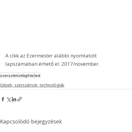
A cikk az Ezermester alábbi nyomtatott 
lapszámában érhető el: 2017/november.
szerszám
világítás
led
Gépek, szerszámok, technológiák
Kapcsolódó bejegyzések