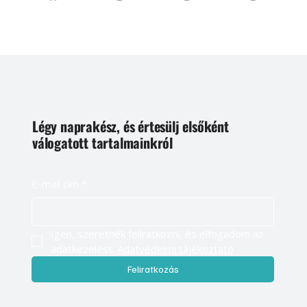
Légy naprakész, és értesülj elsőként
válogatott tartalmainkról
E-mail cím
*
Igen, szeretnék feliratkozni, és elfogadom az 
adatkezelést. 
Adatvédelmi tájékoztató
Feliratkozás