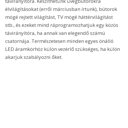
távirányítóra. Készíthetünk üvegbútorokra 
élvilágításokat (erről márciusban írtunk), bútorok 
mögé rejtett világítást, TV mögé háttérvilágítást 
stb., és ezeket mind ráprogramozhatjuk egy közös 
távirányítóra, ha annak van elegendő számú 
csatornája. Természetesen minden egyes önálló 
LED áramkörhöz külön vezérlő szükséges, ha külön 
akarjuk szabályozni őket.