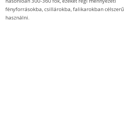
hasonlóan 300-360 fok, ezeket régi mennyezeti 
fényforrásokba, csillárokba, falikarokban célszerű 
használni.