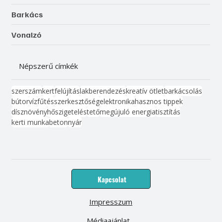
Barkács
Vonalzó
Népszerű címkék
szerszám
kert
felújítás
lakberendezés
kreatív ötlet
barkácsolás
bútor
víz
fűtés
szerkesztőség
elektronika
hasznos tippek
dísznövény
hőszigetelés
tető
megújuló energia
tisztítás
kerti munka
beton
nyár
Kapcsolat
Impresszum
Médiaajánlat