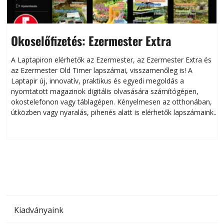
Okoselőfizetés: Ezermester Extra
A Laptapiron elérhetők az Ezermester, az Ezermester Extra és
az Ezermester Old Timer lapszámai, visszamenőleg is! A
Laptapir új, innovatív, praktikus és egyedi megoldás a
L
nyomtatott magazinok digitális olvasására számítógépen,
okostelefonon vagy táblagépen. Kényelmesen az otthonában,
útközben vagy nyaralás, pihenés alatt is elérhetők lapszámaink.
ú
Bárhol, bármikor, akár külföldön élve vagy dolgozva is
B
olvashatók az Ezermester lapszámai. A Laptapir kényelmes
megoldás, mert: – t
Kiadványaink