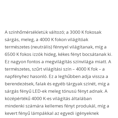
A színhőmérsékletük változó; a 3000 K fokosak 
sárgás, meleg, a 4000 K fokon világítóak 
természetes (neutrális) fénnyel világítanak, míg a 
6500 K fokos izzók hideg, kékes fényt bocsátanak ki. 
Ez nagyon fontos a megvilágítás színvilága miatt. A 
természetes, szűrt világítási szín – 4000 K fok – a 
napfényhez hasonló. Ez a leghűbben adja vissza a 
berendezések, falak és egyéb tárgyak színét, míg a 
sárgás fényű LED-ek meleg tónusú fényt adnak. A 
középértékű 4000 K-es világítás általában 
mindenki számára kellemes fényt produkál, míg a 
kevert fényű lámpákkal az egyedi igényeknek 