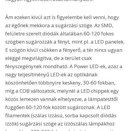
Ám ezeken kívül azt is figyelembe kell venni, hogy 
az égőnek mekkora a sugárzási szöge. Az SMD, 
felületre szerelt diódák általában 60-120 fokos 
szögben sugározzák a fényt, mint pl. a LED panelek. 
E szögön kívül csökken a fényerő, a tér nincs ugyan 
eléggé megvilágítva, de a terület csak 
fényszegénynek mondható. A Power LED-ek, azaz a 
nagy teljesítményű LED-ek az optikának 
köszönhetően többnyire keskeny, 30-60 fokban, 
míg a COB változatok, melynél a LED chippek egy 
közös lemezen vannak elhelyezve, a lámpatesttől 
függően 60-120 fok között sugároznak. A LED 
filamentek (szálas izzású, sorba kapcsolt diódás 
izzók) sugárzási szöge az izzószálas lámpákhoz 