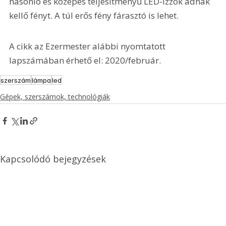
hasonló és közepes teljesítményű LED-izzók adnak 
kellő fényt. A túl erős fény fárasztó is lehet.
A cikk az Ezermester alábbi nyomtatott 
lapszámában érhető el: 2020/február.
szerszám
lámpa
led
Gépek, szerszámok, technológiák
Kapcsolódó bejegyzések