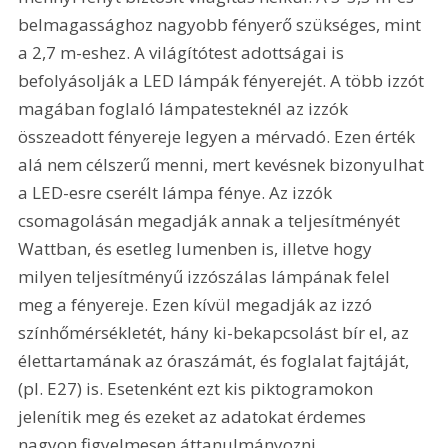
belmagassághoz nagyobb fényerő szükséges, mint 
a 2,7 m-eshez. A világítótest adottságai is 
befolyásolják a LED lámpák fényerejét. A több izzót 
magában foglaló lámpatesteknél az izzók 
összeadott fényereje legyen a mérvadó. Ezen érték 
alá nem célszerű menni, mert kevésnek bizonyulhat 
a LED-esre cserélt lámpa fénye. Az izzók 
csomagolásán megadják annak a teljesítményét 
Wattban, és esetleg lumenben is, illetve hogy 
milyen teljesítményű izzószálas lámpának felel 
meg a fényereje. Ezen kívül megadják az izzó 
színhőmérsékletét, hány ki-bekapcsolást bír el, az 
élettartamának az óraszámát, és foglalat fajtáját, 
(pl. E27) is. Esetenként ezt kis piktogramokon 
jelenítik meg és ezeket az adatokat érdemes 
nagyon figyelmesen áttanulmányozni.