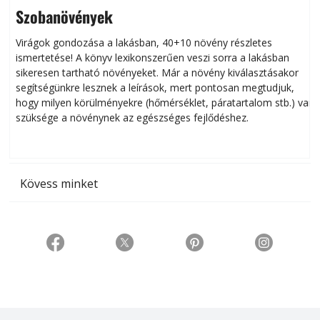
Szobanövények
Virágok gondozása a lakásban, 40+10 növény részletes
ismertetése! A könyv lexikonszerűen veszi sorra a lakásban
s
sikeresen tart­ha­tó növényeket. Már a növény kiválasztásakor
h
segítségünkre lesznek a leírások, mert pontosan megtudjuk,
k
hogy milyen körülményekre (hőmérséklet, páratartalom stb.) van
szüksége a növénynek az egészséges fejlődéshez.
t
Kövess minket