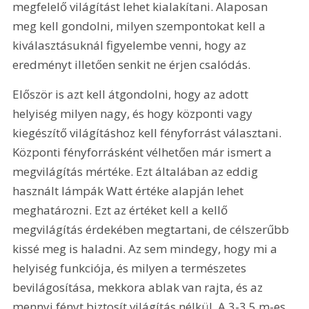
megfelelő világítást lehet kialakítani. Alaposan 
meg kell gondolni, milyen szempontokat kell a 
kiválasztásuknál figyelembe venni, hogy az 
eredményt illetően senkit ne érjen csalódás.
Először is azt kell átgondolni, hogy az adott 
helyiség milyen nagy, és hogy központi vagy 
kiegészítő világításhoz kell fényforrást választani. 
Központi fényforrásként vélhetően már ismert a 
megvilágítás mértéke. Ezt általában az eddig 
használt lámpák Watt értéke alapján lehet 
meghatározni. Ezt az értéket kell a kellő 
megvilágítás érdekében megtartani, de célszerűbb 
kissé meg is haladni. Az sem mindegy, hogy mi a 
helyiség funkciója, és milyen a természetes 
bevilágosítása, mekkora ablak van rajta, és az 
mennyi fényt biztosít világítás nélkül. A 3-3,5 m-es 