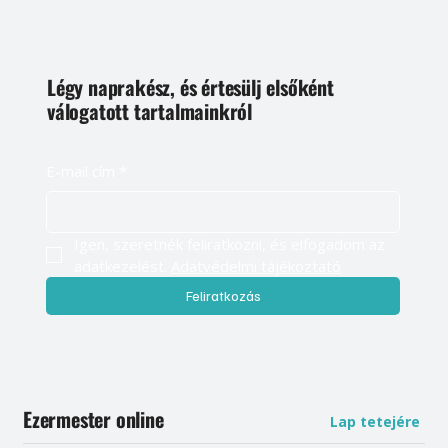
Légy naprakész, és értesülj elsőként
válogatott tartalmainkról
E-mail cím
*
Igen, szeretnék feliratkozni, és elfogadom az 
adatkezelést. 
Adatvédelmi tájékoztató
Feliratkozás
Ezermester online
Lap tetejére