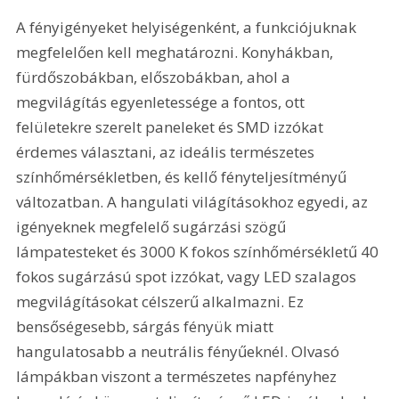
A fényigényeket helyiségenként, a funkciójuknak 
megfelelően kell meghatározni. Konyhákban, 
fürdőszobákban, előszobákban, ahol a 
megvilágítás egyenletessége a fontos, ott 
felületekre szerelt paneleket és SMD izzókat 
érdemes választani, az ideális természetes 
színhőmérsékletben, és kellő fényteljesítményű 
változatban. A hangulati világításokhoz egyedi, az 
igényeknek megfelelő sugárzási szögű 
lámpatesteket és 3000 K fokos színhőmérsékletű 40 
fokos sugárzású spot izzókat, vagy LED szalagos 
megvilágításokat célszerű alkalmazni. Ez 
bensőségesebb, sárgás fényük miatt 
hangulatosabb a neutrális fényűeknél. Olvasó 
lámpákban viszont a természetes napfényhez 