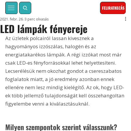
FELIRATKOZÁS
2021. febr. 26.
3 perc olvasás
LED lámpák fényereje
Az üzletek polcairól lassan kivesznek a 
hagyományos izzószálas, halogén és az 
energiatakarékos lámpák. A régi izzókat most már 
csak LED-es fényforrásokkal lehet helyettesíteni. 
Lecserélésük nem okozhat gondot a csereszabatos 
foglalatok miatt, a jó eredmény azonban ennek 
ellenére nem lesz mindig kielégítő. Az ok, hogy LED-
ek több jellemző tulajdonságát kell összehangoltan 
figyelembe venni a kiválasztásuknál.
Milyen szempontok szerint válasszunk?